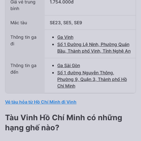
Giá vé trung
1.754.000đ
bình
Mác tàu
SE23, SE5, SE9
Thông tin ga
Ga Vinh
đi
Số 1 Đường Lệ Ninh, Phường Quán
Bầu, Thành phố Vinh, Tỉnh Nghệ An
Thông tin ga
Ga Sài Gòn
đến
Số 1 đường Nguyễn Thông,
Phường 9, Quận 3, Thành phố Hồ
Chí Minh
Vé tàu hỏa từ Hồ Chí Minh đi Vinh
Tàu Vinh Hồ Chí Minh có những
hạng ghế nào?