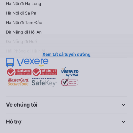
Hà Nội đi Hạ Long
Hà Nội đi Sa Pa
Hà Nội đi Tam Đảo
Đà Nẵng đi Hội An
Đà Nẵng đi Huế
Hải Phòng đi Hà Nội
Xem tất cả tuyến đường
keyboard_arrow_down
Về chúng tôi
keyboard_arrow_down
Hỗ trợ