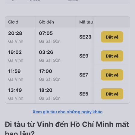
Giờ đi
Giờ đến
Mã tàu
Giá vé
20:28
07:05
SE23
Đặt vé
1.067.000đ
Ga Vinh
Ga Sài Gòn
19:02
03:26
SE9
Đặt vé
1.166.000đ
Ga Vinh
Ga Sài Gòn
11:59
17:00
SE7
Đặt vé
1.793.000đ
Ga Vinh
Ga Sài Gòn
13:49
18:20
SE5
Đặt vé
Đặt vé
1.793.000đ
Ga Vinh
Ga Sài Gòn
Xem giờ tàu cho những ngày khác
Đi tàu từ Vinh đến Hồ Chí Minh mất
bao lâu?