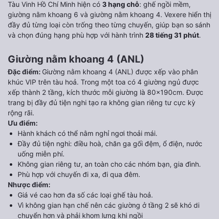
Tàu Vinh Hồ Chí Minh hiện có
3 hạng chỗ
: ghế ngồi mềm,
giường nằm khoang 6 và giường nằm khoang 4. Vexere hiển thị
đầy đủ từng loại còn trống theo từng chuyến, giúp bạn so sánh
và chọn đúng hạng phù hợp với hành trình
28 tiếng 31 phút
.
Giường nằm khoang 4 (ANL)
Đặc điểm
:
Giường nằm khoang 4 (ANL) được xếp vào phân
khúc VIP trên tàu hoả. Trong một toa có 4 giường ngủ được
xếp thành 2 tầng, kích thước mỗi giường là 80x190cm. Được
trang bị đầy đủ tiện nghi tạo ra không gian riêng tư cực kỳ
rộng rãi.
Ưu điểm
:
Hành khách có thể nằm nghỉ ngơi thoải mái.
Đầy đủ tiện nghi: điều hoà, chăn ga gối đệm, ổ điện, nước
uống miễn phí.
Không gian riêng tư, an toàn cho các nhóm bạn, gia đình.
Phù hợp với chuyến đi xa, đi qua đêm.
Nhược điểm
:
Giá vé cao hơn đa số các loại ghế tàu hoả.
Vì không gian hạn chế nên các giường ở tầng 2 sẽ khó di
chuyển hơn và phải khom lưng khi ngồi