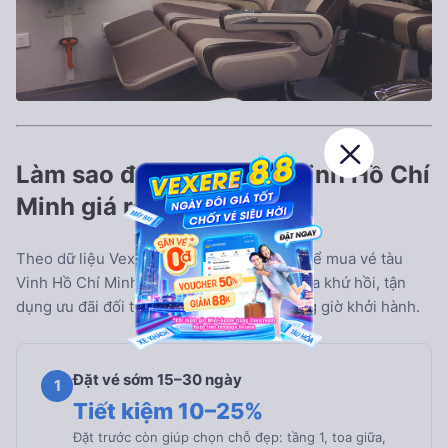
Làm sao để mua vé tàu Vinh Hồ Chí
Minh giá rẻ?
Theo dữ liệu Vexere, có 4 cách hiệu quả để mua vé tàu
Vinh Hồ Chí Minh giá rẻ nhất: đặt sớm, mua khứ hồi, tận
dụng ưu đãi đối tượng và chọn đúng khung giờ khởi hành.
Đặt vé sớm 15–30 ngày
1
Tiết kiệm 10–25%
Đặt trước còn giúp chọn chỗ đẹp: tầng 1, toa giữa,