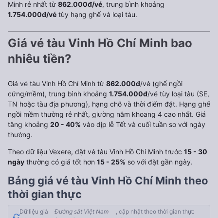
Minh rẻ nhất từ
862.000đ/vé
, trung bình khoảng
1.754.000đ/vé
tùy hạng ghế và loại tàu.
Giá vé tàu Vinh Hồ Chí Minh bao
nhiêu tiền?
Giá vé tàu Vinh Hồ Chí Minh từ
862.000đ
/vé (ghế ngồi
cứng/mềm), trung bình khoảng
1.754.000đ
/vé tùy loại tàu (SE,
TN hoặc tàu địa phương), hạng chỗ và thời điểm đặt. Hạng ghế
ngồi mềm thường rẻ nhất, giường nằm khoang 4 cao nhất. Giá
tăng khoảng
20 - 40%
vào dịp lễ Tết và cuối tuần so với ngày
thường.
Theo dữ liệu Vexere, đặt vé tàu Vinh Hồ Chí Minh trước
15 - 30
ngày
thường có giá tốt hơn
15 - 25%
so với đặt gần ngày.
Bảng giá vé tàu Vinh Hồ Chí Minh theo
thời gian thực
Dữ liệu giá
Đường sắt Việt Nam
, cập nhật theo thời gian thực