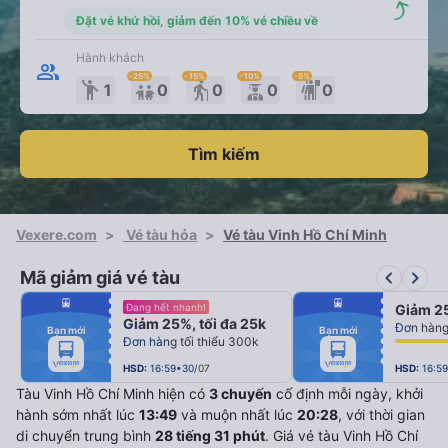
Đặt vé khứ hồi, giảm đến 10% vé chiều về
Hành khách
-25
%
-15
%
-10
%
-5
%
emoji_people
elderly
1
0
0
0
0
Tìm kiếm
Vexere.com
>
Vé tàu hỏa
>
Vé tàu Vinh Hồ Chí Minh
keyboard_arrow_left
keyboard_arrow_right
Mã giảm giá vé tàu
fiber_manual_record
fiber_manual_record
Đang hết nhanh!
Giảm 25
fiber_manual_record
fiber_manual_record
Giảm 25%, tối đa 25k
fiber_manual_record
fiber_manual_record
Bạn mới
Bạn mới
fiber_manual_record
fiber_manual_record
Đơn hàng tối thiểu 300k
fiber_manual_record
fiber_manual_record
fiber_manual_record
fiber_manual_record
fiber_manual_record
fiber_manual_record
HSD:
16:59•30/07
HSD:
16:5
Tàu Vinh Hồ Chí Minh hiện có
3 chuyến
cố định mỗi ngày, khởi
hành sớm nhất lúc
13:49
và muộn nhất lúc
20:28
, với thời gian
di chuyển trung bình
28 tiếng 31 phút
. Giá vé tàu Vinh Hồ Chí