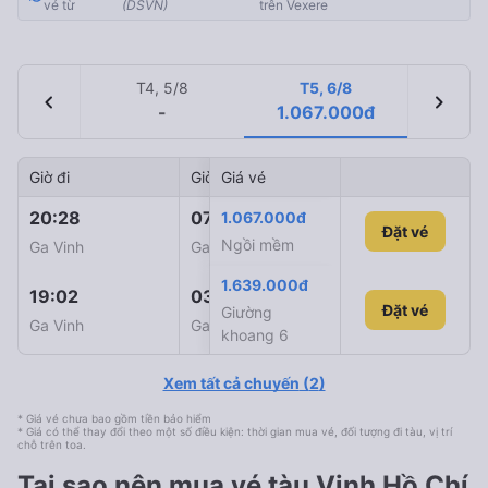
vé từ
(DSVN)
trên Vexere
T4, 5/8
T5, 6/8
chevron_left
chevron_right
-
1.067.000đ
Giờ đi
Giờ đến
Giá vé
Mã tàu
20:28
07:05
1.067.000đ
SE23
Đặt vé
Ngồi mềm
Ga Vinh
Ga Sài Gòn
1.639.000đ
19:02
03:26
SE9
Đặt vé
Đặt vé
Giường
Ga Vinh
Ga Sài Gòn
khoang 6
Xem tất cả chuyến
(
2
)
* Giá vé chưa bao gồm tiền bảo hiểm
* Giá có thể thay đổi theo một số điều kiện: thời gian mua vé, đối tượng đi tàu, vị trí
chỗ trên toa.
Tại sao nên mua vé tàu Vinh Hồ Chí