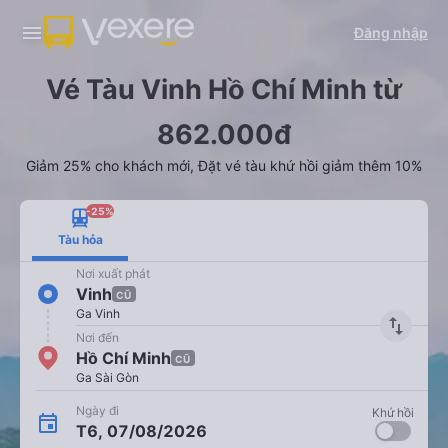
Đăng nhập
Vé Tàu Vinh Hồ Chí Minh từ
862.000đ
Giảm 25% cho khách mới, Đặt vé tàu khứ hồi giảm thêm 10%
-25%
Tàu hỏa
Nơi xuất phát
Vinh
CŨ
Ga Vinh
import_export
Nơi đến
Hồ Chí Minh
CŨ
Ga Sài Gòn
Ngày đi
Khứ hồi
T6, 07/08/2026