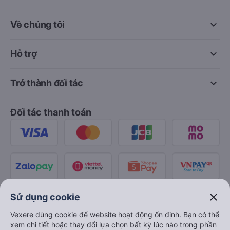
keyboard_arrow_down
Về chúng tôi
keyboard_arrow_down
Hỗ trợ
keyboard_arrow_down
Trở thành đối tác
Đối tác thanh toán
close
Sử dụng cookie
Vexere dùng cookie để website hoạt động ổn định. Bạn có thể
xem chi tiết hoặc thay đổi lựa chọn bất kỳ lúc nào trong phần