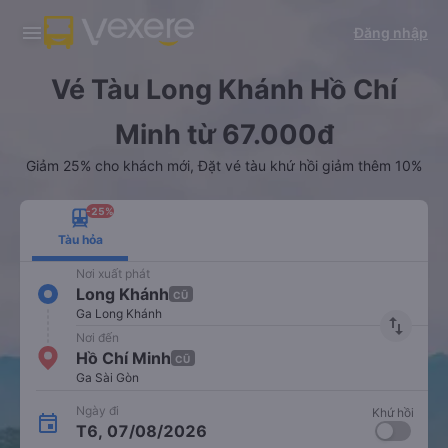
Tải app Vexere ngay!
Tải app Vexere
Đăng nhập
Mở app
Mở app
Nhận ưu đãi thành viên độc
-30k/ghế khi đặt vé máy bay qua
quyền
app
Vé Tàu Long Khánh Hồ Chí
Minh từ 67.000đ
Giảm 25% cho khách mới, Đặt vé tàu khứ hồi giảm thêm 10%
-25%
Tàu hỏa
Nơi xuất phát
Long Khánh
CŨ
Ga Long Khánh
import_export
Nơi đến
Hồ Chí Minh
CŨ
Ga Sài Gòn
Ngày đi
Khứ hồi
T6, 07/08/2026