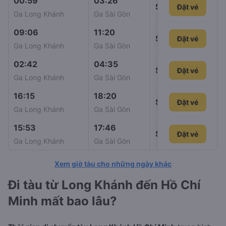
00:59
03:26
SE9
Đặt vé
114.00
Ga Long Khánh
Ga Sài Gòn
09:06
11:20
SE11
Đặt vé
114.00
Ga Long Khánh
Ga Sài Gòn
02:42
04:35
SE21
Đặt vé
116.00
Ga Long Khánh
Ga Sài Gòn
16:15
18:20
SE5
Đặt vé
119.00
Ga Long Khánh
Ga Sài Gòn
15:53
17:46
SPT1
Đặt vé
Đặt vé
128.00
Ga Long Khánh
Ga Sài Gòn
Xem giờ tàu cho những ngày khác
Đi tàu từ Long Khánh đến Hồ Chí
Minh mất bao lâu?