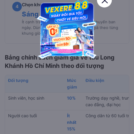
Chọn khung giờ thông minh
4
Sáng sớm / đêm muộn
Ít cạnh tranh hơn, giá mềm hơn so với chuyến ban
ngày. Dùng bộ lọc Vexere để so sánh giá theo từng
khung giờ ngay trên trang kết quả.
Bảng chính sách giảm giá vé tàu Long
Khánh Hồ Chí Minh theo đối tượng
Đối tượng
Mức
Điều kiện
giảm
Sinh viên, học sinh
10%
Trường dạy nghề, trung 
cao đẳng, đại học
Người cao tuổi
Ít
Công dân từ 60 tuổi trở 
nhất
15%