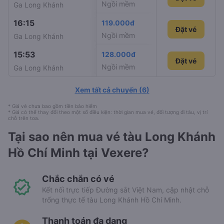
Ngồi mềm
Ga Long Khánh
Ga Sài Gòn
16:15
18:20
119.000đ
SE5
Đặt vé
Ngồi mềm
Ga Long Khánh
Ga Sài Gòn
15:53
17:46
128.000đ
SPT1
Đặt vé
Đặt vé
Ngồi mềm
Ga Long Khánh
Ga Sài Gòn
Xem tất cả chuyến
(
6
)
* Giá vé chưa bao gồm tiền bảo hiểm
* Giá có thể thay đổi theo một số điều kiện: thời gian mua vé, đối tượng đi tàu, vị trí
chỗ trên toa.
Tại sao nên mua vé tàu Long Khánh
Hồ Chí Minh tại Vexere?
Chắc chắn có vé
Kết nối trực tiếp Đường sắt Việt Nam, cập nhật chỗ
trống thực tế tàu Long Khánh Hồ Chí Minh.
Thanh toán đa dạng