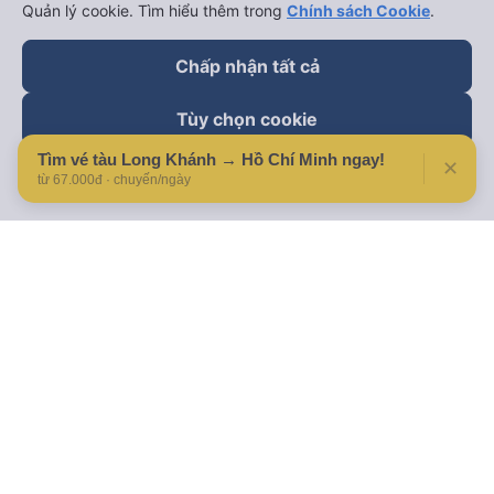
Quản lý cookie. Tìm hiểu thêm trong
Chính sách Cookie
.
Chấp nhận tất cả
Tùy chọn cookie
Tìm vé tàu Long Khánh → Hồ Chí Minh ngay!
✕
Từ chối
từ 67.000đ · chuyến/ngày
Theo dõi chúng tôi trên
Facebook
Tiktok
Youtube
Công ty TNHH Thương Mại Dịch Vụ Vexere
Địa chỉ đăng ký kinh doanh: 8C Chữ Đồng Tử, Phường Tân
Sơn Nhất, TP. Hồ Chí Minh, Việt Nam
Địa chỉ
:
Lầu 2, toà nhà H3 Circo Hoàng Diệu, 384 Hoàng Diệu,
Phường Khánh Hội, TP Hồ Chí Minh, Việt Nam
Tầng 3, toà nhà 101 Láng Hạ, 101 Láng Hạ, Phường Láng, TP.
Hà Nội, Việt Nam