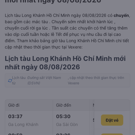
Lịch tàu Long Khánh Hồ Chí Minh ngày 08/08/2026 có
chuyến
,
bao gồm các mác tàu . Chuyến sớm nhất khởi hành lúc
,
chuyến cuối rời ga lúc
. Tần suất các chuyến có thể tăng thêm
vào dịp cuối tuần hoặc lễ Tết để phục vụ nhu cầu đi lại cao
điểm. Tham khảo bảng giờ tàu Long Khánh Hồ Chí Minh chi tiết
cập nhật theo thời gian thực tại Vexere:
Lịch tàu Long Khánh Hồ Chí Minh mới
nhất ngày 08/08/2026
Lịch tàu
Đường sắt Việt Nam
, cập nhật theo thời gian thực trên
từ
(DSVN)
Vexere
Giờ đi
Giờ đến
Mã tàu
Giá vé
03:37
05:30
SE3
Đặt vé
103.00
Ga Long Khánh
Ga Sài Gòn