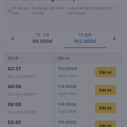
Dữ liệu giá
Đường sắt Việt Nam
, cập nhật theo thời gian thực
vé từ
(DSVN)
trên Vexere
T6, 7/8
T7, 8/8
chevron_left
chevron_right
99.000đ
103.000đ
Giờ đi
Giá vé
Giờ đến
Mã tàu
03:37
05:30
103.000đ
SE3
Đặt vé
Ngồi mềm
Ga Long Khánh
Ga Sài Gòn
00:59
03:26
114.000đ
SE9
Đặt vé
Ngồi mềm
Ga Long Khánh
Ga Sài Gòn
09:06
11:20
114.000đ
SE11
Đặt vé
Ngồi mềm
Ga Long Khánh
Ga Sài Gòn
02:42
04:35
116.000đ
SE21
Đặt vé