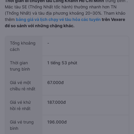
Thời gian di chuyển tàu Long Khánh Hồ Chí Minh
trung bình
.
Mác tàu SE (Thống Nhất tốc hành) thường nhanh hơn TN
(Thống Nhất) và tàu địa phương khoảng 20–30%. Tham khảo
thêm
bảng giá và lịch chạy vé tàu hỏa các tuyến
trên Vexere
để so sánh với những chặng khác.
Tổng khoảng
-
cách
Thời gian
1 tiếng 53 phút
trung bình
Giá vé một
67.000đ
chiều rẻ nhất
Giá vé khứ
187.000đ
hồi rẻ nhất
Giá vé trung
196.000đ
bình