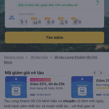
Đặt vé khứ hồi, giảm đến 10% vé chiều về
Hành khách
-25
%
-15
%
-10
%
-5
%
emoji_people
elderly
1
0
0
0
0
Tìm kiếm
Vexere.com
>
Vé tàu hỏa
>
Vé tàu Long Khánh Hồ Chí
Minh
keyboard_arrow_left
keyboard_arrow_right
Mã giảm giá vé tàu
fiber_manual_record
fiber_manual_record
Đang hết nhanh!
Giảm 25
fiber_manual_record
fiber_manual_record
Giảm 25%, tối đa 25k
fiber_manual_record
fiber_manual_record
Bạn mới
Bạn mới
fiber_manual_record
fiber_manual_record
Đơn hàng tối thiểu 300k
fiber_manual_record
fiber_manual_record
fiber_manual_record
fiber_manual_record
fiber_manual_record
fiber_manual_record
HSD:
16:59•30/07
HSD:
16:5
Tàu Long Khánh Hồ Chí Minh hiện có
chuyến
cố định mỗi ngày,
khởi hành sớm nhất lúc
và muộn nhất lúc
, với thời gian di