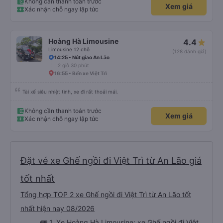
Không cần thanh toán trước
Xem giá
Xác nhận chỗ ngay lập tức
Hoàng Hà Limousine
4.4
Limousine 12 chỗ
(128 đánh giá)
14:25 • Nút giao An Lão
2 giờ 30 phút
16:55 • Bến xe Việt Trì
Tài xế siêu nhiệt tình, xe đi rất thoải mái.
Không cần thanh toán trước
Xem giá
Xác nhận chỗ ngay lập tức
Đặt vé xe Ghế ngồi đi Việt Trì từ An Lão giá
tốt nhất
Tổng hợp TOP 2 xe Ghế ngồi đi Việt Trì từ An Lão tốt
nhất hiện nay 08/2026
🚌 1. Xe Hoàng Hà Limousine: xe Ghế ngồi đi Việt