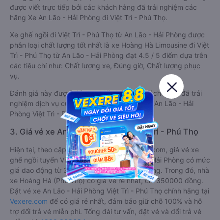
được viết trực tiếp bởi các khách hàng đã trải nghiệm các
hãng Xe An Lão - Hải Phòng đi Việt Trì - Phú Thọ.
Xe ghế ngồi đi Việt Trì - Phú Thọ từ An Lão - Hải Phòng được
phân loại chất lượng tốt nhất là xe Hoàng Hà Limousine đi Việt
Trì - Phú Thọ từ An Lão - Hải Phòng đạt 4.5 / 5 điểm dựa trên
các tiêu chí như: Chất lượng xe, Đúng giờ, Chất lượng phục
vụ.
Đánh giá này được viết trực tiếp bởi các khách hàng đã trải
nghiệm dịch vụ của các hãng xe ghế ngồi đi An Lão - Hải
Phòng Việt Trì - Phú Thọ .
3. Giá vé xe An Lão - Hải Phòng Việt Trì - Phú Thọ
Hiện tại, theo cập nhật mới nhất của Vexere.com, giá vé xe
ghế ngồi tuyến Việt Trì - Phú Thọ - An Lão - Hải Phòng có mức
giá dao động từ 350000 đồng - 350000 đồng. Trong đó, nhà
xe Hoàng Hà (Phú Thọ) có giá vé rẻ nhất, chỉ 350000 đồng.
Đặt vé xe An Lão - Hải Phòng Việt Trì - Phú Thọ chính hãng tại
Vexere.com
để có giá rẻ nhất, đảm bảo giữ chỗ 100% và hỗ
trợ đổi trả vé miễn phí. Tổng đài tư vấn, đặt vé và đổi trả vé