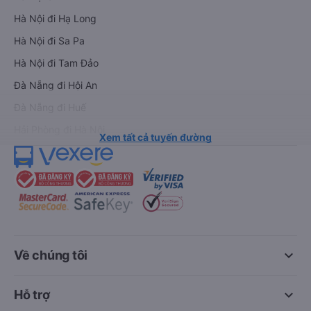
Hà Nội đi Hạ Long
Hà Nội đi Sa Pa
Hà Nội đi Tam Đảo
Đà Nẵng đi Hội An
Đà Nẵng đi Huế
Hải Phòng đi Hà Nội
Xem tất cả tuyến đường
keyboard_arrow_down
Về chúng tôi
keyboard_arrow_down
Hỗ trợ