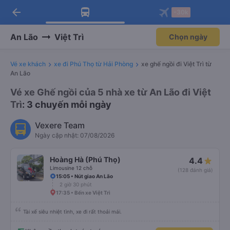
arrow_back
Tải app Vexere ngay!
Tải app Vexere
-30k
Mở app
Mở app
Nhận ưu đãi thành viên độc
-30k/ghế khi đặt vé máy bay qua
quyền
app
An Lão
Việt Trì
Chọn ngày
Vé xe khách
xe đi Phú Thọ từ Hải Phòng
xe ghế ngồi đi Việt Trì từ
An Lão
Vé xe Ghế ngồi của 5 nhà xe từ An Lão đi Việt
Trì
: 3 chuyến mỗi ngày
Vexere Team
Ngày cập nhật: 07/08/2026
Hoàng Hà (Phú Thọ)
4.4
Limousine 12 chỗ
(128 đánh giá)
15:05 • Nút giao An Lão
2 giờ 30 phút
17:35 • Bến xe Việt Trì
Tài xế siêu nhiệt tình, xe đi rất thoải mái.