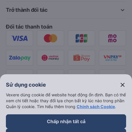
keyboard_arrow_down
Trở thành đối tác
Đối tác thanh toán
close
Sử dụng cookie
Vexere dùng cookie để website hoạt động ổn định. Bạn có thể
xem chi tiết hoặc thay đổi lựa chọn bất kỳ lúc nào trong phần
Quản lý cookie. Tìm hiểu thêm trong
Chính sách Cookie
.
Chấp nhận tất cả