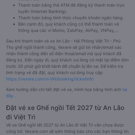
Thanh toán bằng thẻ ATM đã đăng ký thanh toán trực
tuyến (Internet Banking).
Thanh toán bằng hình thức chuyển khoản ngân hàng.
Bên cạnh đó, quý khách cũng có thể thanh toán vé
thông qua các ví Momo, ZaloPay, AirPay, VNPay,…
Sau khi thanh toán vé xe An Lão - Hải Phòng Việt Trì - Phú
Thọ ghế ngồi thành công, Vexere sẽ gửi tin nhắn/email xác
nhận thành công đến số điện thoại/email mà quý khách đã
đăng ký. Đến ngày đi, quý khách vui lòng có mặt tại điểm đón
trước 30 phút giờ khởi hành để chuẩn bị lên xe. Để kiểm tra
tình trạng vé đã đặt, quý khách vui lòng truy cập
https://vexere.com/vi-VN/booking/ticketinfo
Xem hướng dẫn chi tiết đặt vé xe, minh họa bằng hình ảnh
tại
đây
.
Đặt vé xe Ghế ngồi Tết 2027 từ An Lão
đi Việt Trì
Vé xe Ghế ngồi tết 2027 từ An Lão đi Việt Trì vẫn chưa được
công bố. Vexere.com sẽ sớm thông báo cho các bạn thông tin