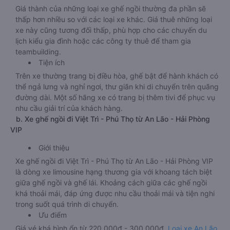
Giá thành của những loại xe ghế ngồi thường đa phần sẽ
thấp hơn nhiều so với các loại xe khác. Giá thuê những loại
xe này cũng tương đối thấp, phù hợp cho các chuyến du
lịch kiểu gia đình hoặc các công ty thuê để tham gia
teambuilding.
Tiện ích
Trên xe thường trang bị điều hòa, ghế bật để hành khách có
thể ngả lưng và nghỉ ngơi, thư giãn khi di chuyển trên quãng
đường dài. Một số hãng xe có trang bị thêm tivi để phục vụ
nhu cầu giải trí của khách hàng.
b. Xe ghế ngồi đi Việt Trì - Phú Thọ từ An Lão - Hải Phòng
VIP
Giới thiệu
Xe ghế ngồi đi Việt Trì - Phú Thọ từ An Lão - Hải Phòng VIP
là dòng xe limousine hạng thương gia với khoang tách biệt
giữa ghế ngồi và ghế lái. Khoảng cách giữa các ghế ngồi
khá thoải mái, đáp ứng được nhu cầu thoải mái và tiện nghi
trong suốt quá trình di chuyển.
Ưu điểm
Giá vé khá bình ổn từ 220.000đ - 300.000đ.
Loại xe An Lão