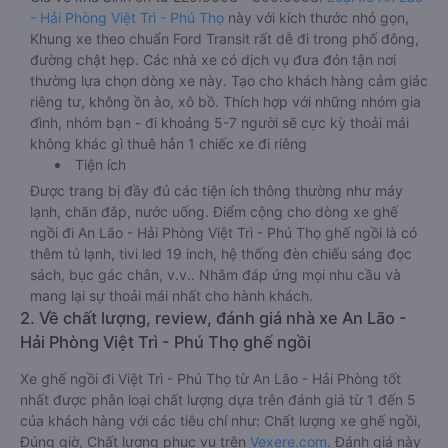
- Hải Phòng Việt Trì - Phú Thọ
này với kích thước nhỏ gọn,
Khung xe theo chuẩn Ford Transit rất dễ đi trong phố đông,
đường chật hẹp. Các nhà xe có dịch vụ đưa đón tận nơi
thường lựa chọn dòng xe này. Tạo cho khách hàng cảm giác
riêng tư, không ồn ào, xô bồ. Thích hợp với những nhóm gia
đình, nhóm bạn - đi khoảng 5-7 người sẽ cực kỳ thoải mái
không khác gì thuê hẳn 1 chiếc xe đi riêng
Tiện ích
Được trang bị đầy đủ các tiện ích thông thường như máy
lạnh, chăn đắp, nước uống. Điểm cộng cho dòng xe ghế
ngồi đi An Lão - Hải Phòng Việt Trì - Phú Thọ ghế ngồi là có
thêm tủ lạnh, tivi led 19 inch, hệ thống đèn chiếu sáng đọc
sách, bục gác chân, v.v.. Nhằm đáp ứng mọi nhu cầu và
mang lại sự thoải mái nhất cho hành khách.
2. Về chất lượng, review, đánh giá nhà xe An Lão -
Hải Phòng Việt Trì - Phú Thọ ghế ngồi
Xe ghế ngồi đi Việt Trì - Phú Thọ từ An Lão - Hải Phòng tốt
nhất được phân loại chất lượng dựa trên đánh giá từ 1 đến 5
của khách hàng với các tiêu chí như: Chất lượng xe ghế ngồi,
Đúng giờ, Chất lượng phục vụ trên
Vexere.com
. Đánh giá này