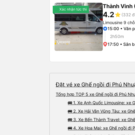
Thành Vinh 
Xác nhận tức thì
4.2
star
(332 đ
Limousine 9 chỗ
15:00 • Văn 
2h50m
17:50 • Sân 
Đặt vé xe Ghế ngồi đi Phú Nhuậ
Tổng hợp TOP 5 xe Ghế ngồi đi Phú Nhu
🚌 1. Xe Anh Quốc Limousine: xe 
🚌 2. Xe Hải Vân Vũng Tàu: xe Ghế
🚌 3. Xe Bến Thành Travel: xe Ghế
🚌 4. Xe Hoa Mai: xe Ghế ngồi đi 