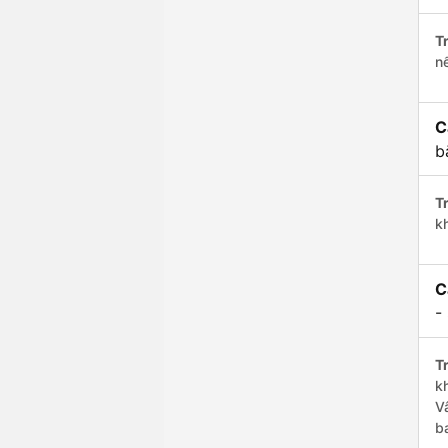
Tr
n
C
b
Tr
k
C
-
Tr
k
V
b