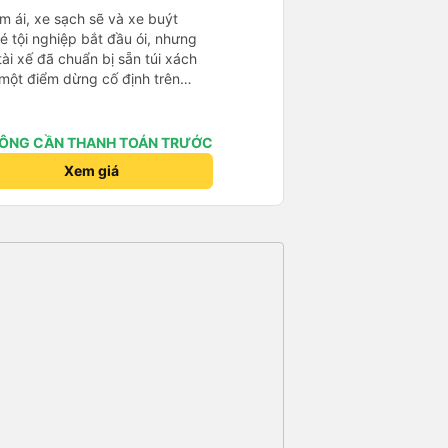
êm ái, xe sạch sẽ và xe buýt
 tội nghiệp bắt đầu ói, nhưng
tài xế đã chuẩn bị sẵn túi xách
 một điểm dừng cố định trên
ÔNG CẦN THANH TOÁN TRƯỚC
Xem giá