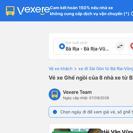
Cam kết hoàn 150% nếu nhà xe

không cung cấp dịch vụ vận chuyển (*)
in
Nơi xuất phát
import_export
Vé xe khách
xe đi Sài Gòn từ Bà Rịa-Vũn
Vé xe Ghế ngồi của 8 nhà xe từ B
Vexere Team
Ngày cập nhật: 07/08/2026
Chọn ngày đi để xem giá vé, số ghế t
info
Hải Vân Vũn