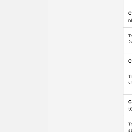
C
n
Tr
2
C
Tr
v
C
t
Tr
s