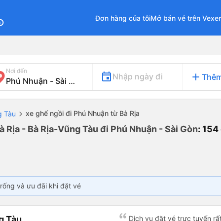
Đơn hàng của tôi
Mở bán vé trên Vexe
fo
Nơi đến
add
Nhập ngày đi
Thêm
xe ghế ngồi đi Phú Nhuận từ Bà Rịa
g Tàu
à Rịa - Bà Rịa-Vũng Tàu đi Phú Nhuận - Sài Gòn
: 154
rống và ưu đãi khi đặt vé
g Tàu
Dịch vụ đặt vé trực tuyến rất