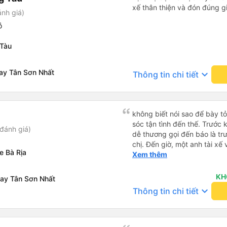
xế thân thiện và đón đúng gi
ánh giá)
ỗ
 Tàu
bay Tân Sơn Nhất
keyboard_arrow_down
Thông tin chi tiết
không biết nói sao để bày t
sóc tận tình đến thế. Trước 
đánh giá)
dễ thương gọi đến báo là trư
chị. Đến giờ, một anh tài xế 
e Bà Rịa
ở chỗ nào e đến đón. Tuy đ
Xem thêm
vẫn rất cố gắng chạy cho k
khác trên xe nhưng xe lại đi
KH
bay Tân Sơn Nhất
Mình để ý lần nào gọi khách 
keyboard_arrow_down
Thông tin chi tiết
nhỏ nhẹ đó đón khách, khôn
Thiệc là ưng hết sức. Nhất đị