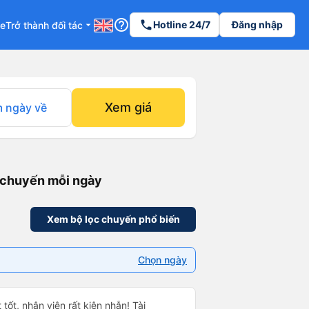
help_outline
phone
Hotline 24/7
Đăng nhập
re
Trở thành đối tác
arrow_drop_down
Xem giá
 ngày về
 chuyến mỗi ngày
Xem bộ lọc chuyến phổ biến
Chọn ngày
 tốt, nhân viên rất kiên nhẫn! Tài