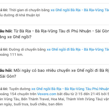
ả lời:
Thời gian di chuyển bằng
xe Ghế ngồi Bà Rịa - Bà Rịa-Vũng T
ếu đường đi khá thuận lợi
âu hỏi:
Từ Bà Rịa - Bà Rịa-Vũng Tàu đi Phú Nhuận - Sài Gò
ằng xe Ghế ngồi?
ả lời:
Đường di chuyển bằng
xe Ghế ngồi đi Bà Rịa - Bà Rịa-Vũng T
hoảng 111 km.
âu hỏi:
Mỗi ngày có bao nhiêu chuyến xe Ghế ngồi đi Bà R
 Sài Gòn?
ả lời:
Tuyến đường
xe Ghế ngồi Bà Rịa - Bà Rịa-Vũng Tàu Phú Nhuận
hoảng 154 chuyến trên
Vexere.com
bắt đầu từ 2:15 đến 21:45 bởi 
ân Vũng Tàu, Bến Thành Travel, Hoa Mai, Thành Vinh (Vũng Tàu) vận
an ngày, buổi trưa, buổi chiều, ban đêm