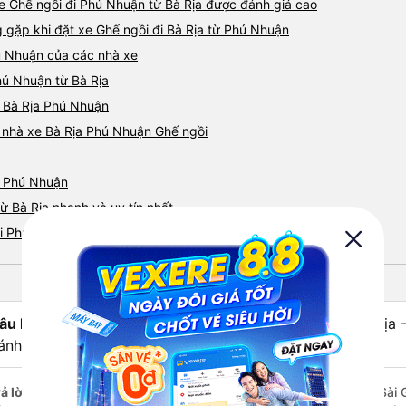
xe Ghế ngồi đi Phú Nhuận từ Bà Rịa được đánh giá cao
ặp khi đặt xe Ghế ngồi đi Bà Rịa từ Phú Nhuận
ú Nhuận của các nhà xe
hú Nhuận từ Bà Rịa
i Bà Rịa Phú Nhuận
á nhà xe Bà Rịa Phú Nhuận Ghế ngồi
- Phú Nhuận
ừ Bà Rịa nhanh và uy tín nhất
đi Phú Nhuận
âu hỏi:
Nhà xe Ghế ngồi đi Phú Nhuận - Sài Gòn từ Bà Rịa 
ánh giá cao cấp, chất lượng tốt nhất?
ả lời:
Nhà xe Ghế ngồi đi Bà Rịa - Bà Rịa-Vũng Tàu Phú Nhuận - Sài