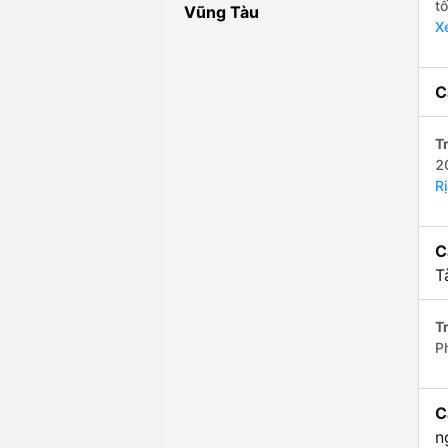
t
Vũng Tàu
X
C
Tr
2
R
C
T
Tr
P
C
n