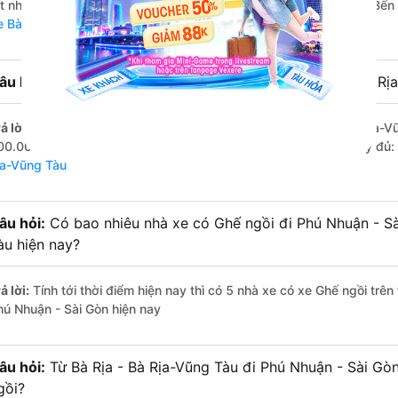
ốt nhất là những nhà xe Anh Quốc Limousine, Hải Vân Vũng Tàu, Bến
e Bà Rịa - Bà Rịa-Vũng Tàu Phú Nhuận - Sài Gòn
âu hỏi:
Hãng Xe Ghế ngồi đi Phú Nhuận - Sài Gòn từ Bà Rịa 
ả lời:
Hãng xe Ghế ngồi đi Phú Nhuận - Sài Gòn từ Bà Rịa - Bà Rịa-Vũ
00.000 đồng của nhà xe Hải Vân Vũng Tàu. Xem danh sách đầy đủ:
ịa-Vũng Tàu
âu hỏi:
Có bao nhiêu nhà xe có Ghế ngồi đi Phú Nhuận - Sà
àu hiện nay?
ả lời:
Tính tới thời điểm hiện nay thì có 5 nhà xe có xe Ghế ngồi trê
hú Nhuận - Sài Gòn hiện nay
âu hỏi:
Từ Bà Rịa - Bà Rịa-Vũng Tàu đi Phú Nhuận - Sài Gò
gồi?