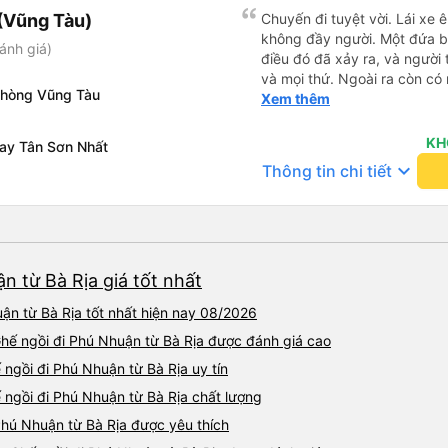
(Vũng Tàu)
Chuyến đi tuyệt vời. Lái xe 
không đầy người. Một đứa bé
ánh giá)
điều đó đã xảy ra, và người 
và mọi thứ. Ngoài ra còn có
phòng Vũng Tàu
đường đến vubg tau
Xem thêm
KH
bay Tân Sơn Nhất
keyboard_arrow_down
Thông tin chi tiết
n từ Bà Rịa giá tốt nhất
ận từ Bà Rịa tốt nhất hiện nay 08/2026
Ghế ngồi đi Phú Nhuận từ Bà Rịa được đánh giá cao
 ngồi đi Phú Nhuận từ Bà Rịa uy tín
 ngồi đi Phú Nhuận từ Bà Rịa chất lượng
Phú Nhuận từ Bà Rịa được yêu thích