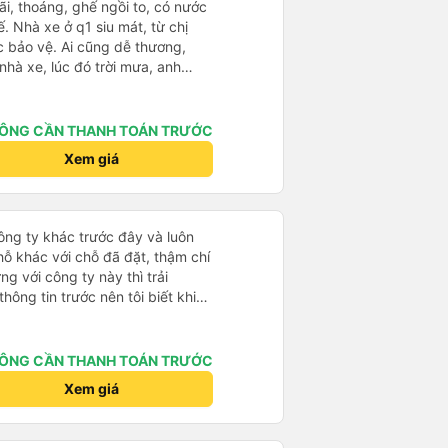
rãi, thoáng, ghế ngồi to, có nước
. Nhà xe ở q1 siu mát, từ chị
c bảo vệ. Ai cũng dễ thương,
 nhà xe, lúc đó trời mưa, anh
he cho mình vào nhà xe ngồi
ình ngủ từ lúc bắt đầu chạy đến
ng Tàu còn được chở đến tận chỗ
ÔNG CẦN THANH TOÁN TRƯỚC
mất thêm phí và cũng không cần
Xem giá
ôn. Sau khi đặt vé, nhà xe sẽ gọi
phát thì bên nhà xe cũng gọi
ạ. Sẽ ủng hộ hãng mỗi lần mình
công ty khác trước đây và luôn
hỗ khác với chỗ đã đặt, thậm chí
ng với công ty này thì trải
thông tin trước nên tôi biết khi
i địa chỉ và xếp tôi ngồi đúng chỗ
 rắc rối. Tài xế thân thiện, làm
 nơi rất nhanh chóng. Từ giờ trở
ÔNG CẦN THANH TOÁN TRƯỚC
 ty này. Tôi thường xuyên sử
Xem giá
 đi lại giữa Thành phố Hồ Chí
 tuyệt vời, 👍🏽