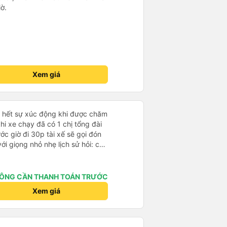
ờ.
Xem giá
ỏ hết sự xúc động khi được chăm
khi xe chạy đã có 1 chị tổng đài
ớc giờ đi 30p tài xế sẽ gọi đón
với giọng nhỏ nhẹ lịch sử hỏi: chị
ường hơi đông nhưng anh tài xế
ịp chuyến bay của 1 hành khách
 rất êm, không dằn sốc gì hết.
ÔNG CẦN THANH TOÁN TRƯỚC
anh tài xế cũng với cái giọng
Xem giá
g như các xe khác mình từng đi.
nh sẽ đi lại lần sau