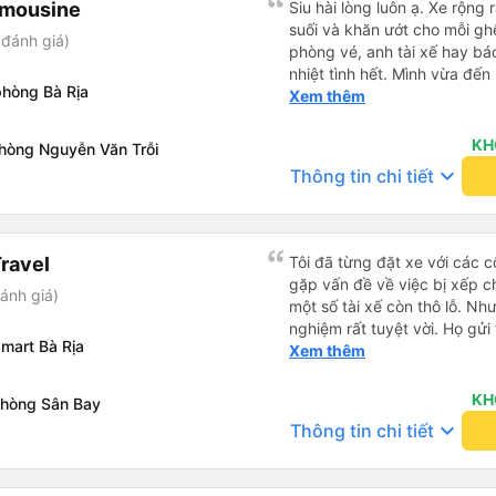
imousine
Siu hài lòng luôn ạ. Xe rộng 
suối và khăn ướt cho mỗi ghế
đánh giá)
phòng vé, anh tài xế hay bá
nhiệt tình hết. Mình vừa đến
phòng Bà Rịa
nhân viên lập tức bung dù c
Xem thêm
chờ. Bác tài chạy rất êm, m
lúc đến tận nơi lun. Đến Vũ
KH
phòng Nguyễn Văn Trỗi
mình sẽ ở (The Sóng) mà k 
keyboard_arrow_down
Thông tin chi tiết
đổi xe để trung chuyển gì lu
xác nhận, đến lúc gần xuất 
nhắc nhở mình lun. Rấc ưng 
có dịp đi Vùng Tàu ❤️❤️❤️
ravel
Tôi đã từng đặt xe với các 
gặp vấn đề về việc bị xếp c
ánh giá)
một số tài xế còn thô lỗ. Như
nghiệm rất tuyệt vời. Họ gửi 
mart Bà Rịa
nào tài xế sẽ đến, đón tôi tạ
Xem thêm
đã chọn. Không gặp quá nhiều
việc hiệu quả và đưa tôi đến
KH
phòng Sân Bay
đi tôi sẽ chỉ đặt xe với công
keyboard_arrow_down
Thông tin chi tiết
dụng dịch vụ xe limousine để
Minh và Vũng Tàu. Trải nghiệm