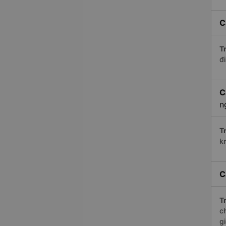
C
Tr
đi
C
n
Tr
k
C
Tr
c
g