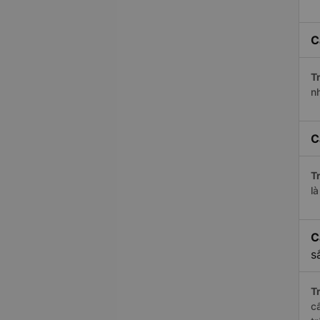
C
Tr
n
C
Tr
l
C
s
Tr
c