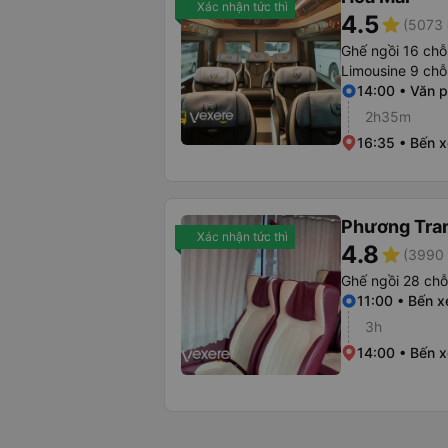
Xác nhận tức thì
4.5
star
(5073 
Ghế ngồi 16 chỗ
Limousine 9 chỗ
14:00 • Văn 
2h35m
16:35 • Bến 
Phương Tra
Xác nhận tức thì
4.8
star
(3990 
Ghế ngồi 28 chỗ
11:00 • Bến 
3h
14:00 • Bến 