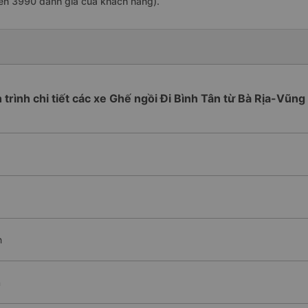
rên 3990 đánh giá của khách hàng).
h trình chi tiết các xe Ghế ngồi Đi Bình Tân từ Bà Rịa-Vũng
h
n