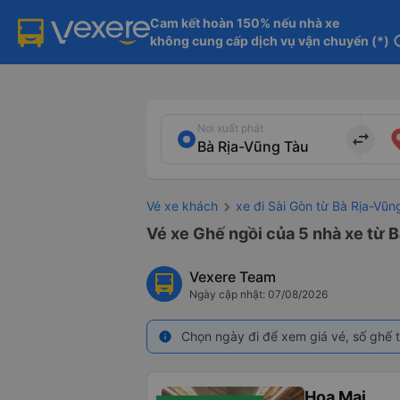
Cam kết hoàn 150% nếu nhà xe

không cung cấp dịch vụ vận chuyển (*)
in
Nơi xuất phát
import_export
Vé xe khách
xe đi Sài Gòn từ Bà Rịa-Vũn
Vé xe Ghế ngồi của 5 nhà xe từ B
Vexere Team
Ngày cập nhật: 07/08/2026
Chọn ngày đi để xem giá vé, số ghế t
info
Hoa Mai