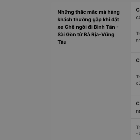
C
Những thắc mắc mà hàng
c
khách thường gặp khi đặt
xe Ghế ngồi đi Bình Tân -
Tr
Sài Gòn từ Bà Rịa-Vũng
n
Tàu
C
Tr
c
C
n
Tr
-