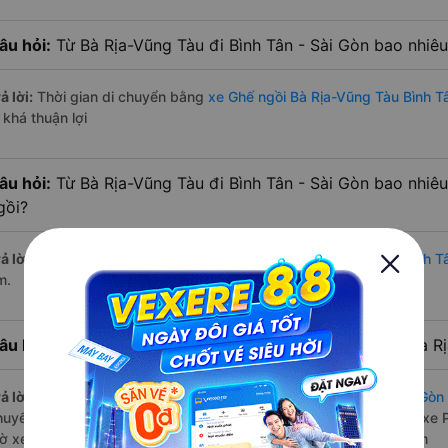
âu hỏi:
Từ Bà Rịa-Vũng Tàu đi Bình Tân - Sài Gòn bao nhiê
ả lời:
Thời gian di chuyển bằng
xe Ghế ngồi Bà Rịa-Vũng Tàu Bình Tâ
 khá thuận lợi
âu hỏi:
Từ Bà Rịa-Vũng Tàu đi Bình Tân - Sài Gòn bao nhiê
gồi?
ả lời:
Đường di chuyển bằng
xe Ghế ngồi đi Bà Rịa-Vũng Tàu Bình T
m.
âu hỏi:
Mỗi ngày có bao nhiêu chuyến xe Ghế ngồi đi Bà Rị
ả lời:
Tuyến đường
xe Ghế ngồi Bà Rịa-Vũng Tàu Bình Tân - Sài Gòn
huyến trên
Vexere.com
bắt đầu từ 4:30 đến 20:00 bởi 2 nhà xe: xe
iờ xe chạy có đầy đủ cả ban ngày, buổi trưa, buổi chiều, ban đêm