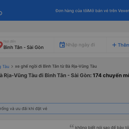
Đơn hàng của tôi
Mở bán vé trên Vexe
fo
Nơi đến
add
Nhập ngày đi
Thêm
xe ghế ngồi đi Bình Tân từ Bà Rịa-Vũng Tàu
g Tàu
à Rịa-Vũng Tàu đi Bình Tân - Sài Gòn
: 174 chuyến m
rống và ưu đãi khi đặt vé
không biết nói sao để bày t