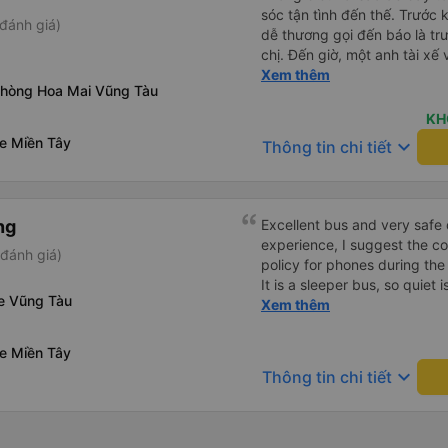
sóc tận tình đến thế. Trước 
đánh giá)
dễ thương gọi đến báo là trư
chị. Đến giờ, một anh tài xế 
ở chỗ nào e đến đón. Tuy đ
Xem thêm
phòng Hoa Mai Vũng Tàu
vẫn rất cố gắng chạy cho k
khác trên xe nhưng xe lại đi
KH
Mình để ý lần nào gọi khách 
xe Miền Tây
keyboard_arrow_down
Thông tin chi tiết
nhỏ nhẹ đó đón khách, khôn
Thiệc là ưng hết sức. Nhất đị
ng
Excellent bus and very safe 
experience, I suggest the 
đánh giá)
policy for phones during the
It is a sleeper bus, so quiet 
xe Vũng Tàu
Wi-Fi password clearly insid
Xem thêm
would definitely ride with them again! --------
lượng tốt và tài xế lái xe rấ
xe Miền Tây
hơn, tôi góp ý nhà xe nên có
keyboard_arrow_down
Thông tin chi tiết
lặng (tắt âm thanh điện tho
phiền hành khách khác ngủ.
mật khẩu Wi-Fi trong xe để
Tôi vẫn sẽ tiếp tục ủng hộ nh