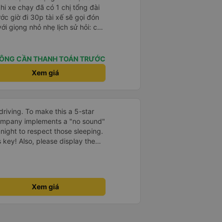
khi xe chạy đã có 1 chị tổng đài
ớc giờ đi 30p tài xế sẽ gọi đón
với giọng nhỏ nhẹ lịch sử hỏi: chị
ường hơi đông nhưng anh tài xế
ịp chuyến bay của 1 hành khách
 rất êm, không dằn sốc gì hết.
ÔNG CẦN THANH TOÁN TRƯỚC
anh tài xế cũng với cái giọng
Xem giá
g như các xe khác mình từng đi.
nh sẽ đi lại lần sau
driving. To make this a 5-star
company implements a "no sound"
 night to respect those sleeping.
is key! Also, please display the
e the cabin for convenience. I
------ ​ Xe chất
t an toàn. Để dịch vụ hoàn hảo
 quy định rõ ràng về việc giữ im
Xem giá
ại) vào ban đêm để tránh làm
 Ngoài ra, nhà xe nên dán sẵn
 hành khách dễ dàng sử dụng.
à xe trong tương lai!