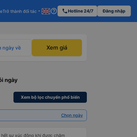
help_outline
phone
Hotline 24/7
Đăng nhập
re
Trở thành đối tác
arrow_drop_down
Xem giá
 ngày về
ỗi ngày
Xem bộ lọc chuyến phổ biến
Chọn ngày
ỏ hết sự xúc động khi được chăm