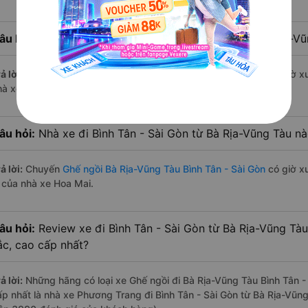
âu hỏi:
Nhà xe Ghế ngồi đi Bình Tân - Sài Gòn từ Bà Rịa-V
ả lời:
Chuyến
Ghế ngồi Bà Rịa-Vũng Tàu Bình Tân - Sài Gòn
có giờ xu
hà xe Hoa Mai.
âu hỏi:
Nhà xe đi Bình Tân - Sài Gòn từ Bà Rịa-Vũng Tàu nà
ả lời:
Chuyến
Ghế ngồi Bà Rịa-Vũng Tàu Bình Tân - Sài Gòn
có giờ xu
à của nhà xe Hoa Mai.
âu hỏi:
Review xe đi Bình Tân - Sài Gòn từ Bà Rịa-Vũng Tàu
ắc, cao cấp nhất?
ả lời:
Những hãng có loại xe Ghế ngồi đi Bà Rịa-Vũng Tàu Bình Tân - 
ấp nhất là nhà xe Phương Trang đi Bình Tân - Sài Gòn từ Bà Rịa-Vũng