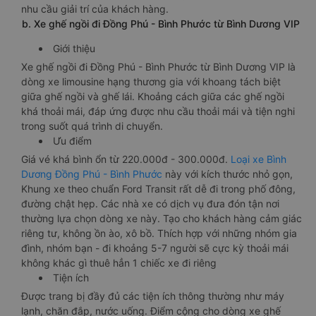
nhu cầu giải trí của khách hàng.
b. Xe ghế ngồi đi Đồng Phú - Bình Phước từ Bình Dương VIP
Giới thiệu
Xe ghế ngồi đi Đồng Phú - Bình Phước từ Bình Dương VIP là
dòng xe limousine hạng thương gia với khoang tách biệt
giữa ghế ngồi và ghế lái. Khoảng cách giữa các ghế ngồi
khá thoải mái, đáp ứng được nhu cầu thoải mái và tiện nghi
trong suốt quá trình di chuyển.
Ưu điểm
Giá vé khá bình ổn từ 220.000đ - 300.000đ.
Loại xe Bình
Dương Đồng Phú - Bình Phước
này với kích thước nhỏ gọn,
Khung xe theo chuẩn Ford Transit rất dễ đi trong phố đông,
đường chật hẹp. Các nhà xe có dịch vụ đưa đón tận nơi
thường lựa chọn dòng xe này. Tạo cho khách hàng cảm giác
riêng tư, không ồn ào, xô bồ. Thích hợp với những nhóm gia
đình, nhóm bạn - đi khoảng 5-7 người sẽ cực kỳ thoải mái
không khác gì thuê hẳn 1 chiếc xe đi riêng
Tiện ích
Được trang bị đầy đủ các tiện ích thông thường như máy
lạnh, chăn đắp, nước uống. Điểm cộng cho dòng xe ghế