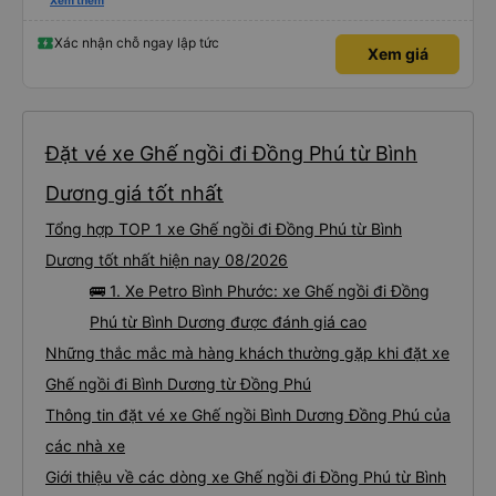
hay không thì cũng ko rõ tại mình say xe nên ngủ ko à
Xem thêm
Xác nhận chỗ ngay lập tức
Xem giá
Đặt vé xe Ghế ngồi đi Đồng Phú từ Bình
Dương giá tốt nhất
Tổng hợp TOP 1 xe Ghế ngồi đi Đồng Phú từ Bình
Dương tốt nhất hiện nay 08/2026
🚌 1. Xe Petro Bình Phước: xe Ghế ngồi đi Đồng
Phú từ Bình Dương được đánh giá cao
Những thắc mắc mà hàng khách thường gặp khi đặt xe
Ghế ngồi đi Bình Dương từ Đồng Phú
Thông tin đặt vé xe Ghế ngồi Bình Dương Đồng Phú của
các nhà xe
Giới thiệu về các dòng xe Ghế ngồi đi Đồng Phú từ Bình