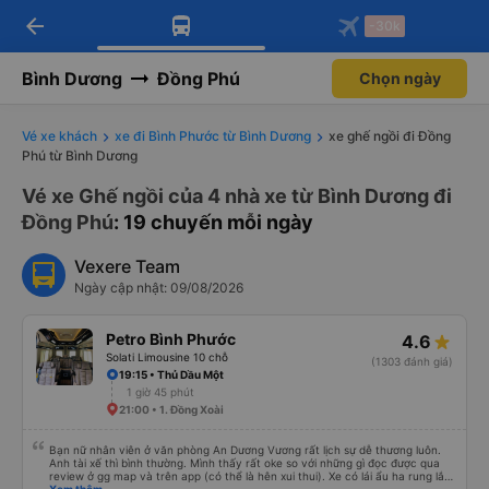
arrow_back
Tải app Vexere ngay!
Tải app Vexere
-30k
Mở app
Mở app
Nhận ưu đãi thành viên độc
-30k/ghế khi đặt vé máy bay qua
quyền
app
Bình Dương
Đồng Phú
Chọn ngày
Vé xe khách
xe đi Bình Phước từ Bình Dương
xe ghế ngồi đi Đồng
Phú từ Bình Dương
Vé xe Ghế ngồi của 4 nhà xe từ Bình Dương đi
Đồng Phú
: 19 chuyến mỗi ngày
Vexere Team
Ngày cập nhật: 09/08/2026
Petro Bình Phước
4.6
Solati Limousine 10 chỗ
(1303 đánh giá)
19:15 • Thủ Dầu Một
1 giờ 45 phút
21:00 • 1. Đồng Xoài
Bạn nữ nhân viên ở văn phòng An Dương Vương rất lịch sự dễ thương luôn.
Anh tài xế thì bình thường. Mình thấy rất oke so với những gì đọc được qua
review ở gg map và trên app (có thể là hên xui thui). Xe có lái ẩu ha rung lắc