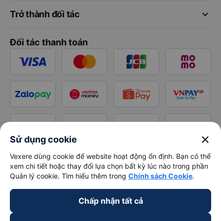
keyboard_arrow_down
Trở thành đối tác
Đối tác thanh toán
close
Sử dụng cookie
Vexere dùng cookie để website hoạt động ổn định. Bạn có thể
xem chi tiết hoặc thay đổi lựa chọn bất kỳ lúc nào trong phần
Quản lý cookie. Tìm hiểu thêm trong
Chính sách Cookie
.
Chấp nhận tất cả