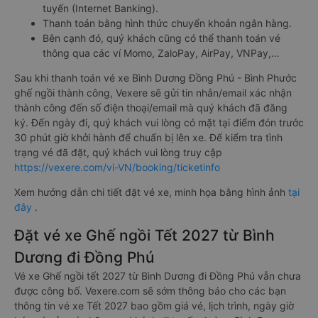
tuyến (Internet Banking).
Thanh toán bằng hình thức chuyển khoản ngân hàng.
Bên cạnh đó, quý khách cũng có thể thanh toán vé
thông qua các ví Momo, ZaloPay, AirPay, VNPay,…
Sau khi thanh toán vé xe Bình Dương Đồng Phú - Bình Phước
ghế ngồi thành công, Vexere sẽ gửi tin nhắn/email xác nhận
thành công đến số điện thoại/email mà quý khách đã đăng
ký. Đến ngày đi, quý khách vui lòng có mặt tại điểm đón trước
30 phút giờ khởi hành để chuẩn bị lên xe. Để kiểm tra tình
trạng vé đã đặt, quý khách vui lòng truy cập
https://vexere.com/vi-VN/booking/ticketinfo
Xem hướng dẫn chi tiết đặt vé xe, minh họa bằng hình ảnh
tại
đây
.
Đặt vé xe Ghế ngồi Tết 2027 từ Bình
Dương đi Đồng Phú
Vé xe Ghế ngồi tết 2027 từ Bình Dương đi Đồng Phú vẫn chưa
được công bố. Vexere.com sẽ sớm thông báo cho các bạn
thông tin vé xe Tết 2027 bao gồm giá vé, lịch trình, ngày giờ