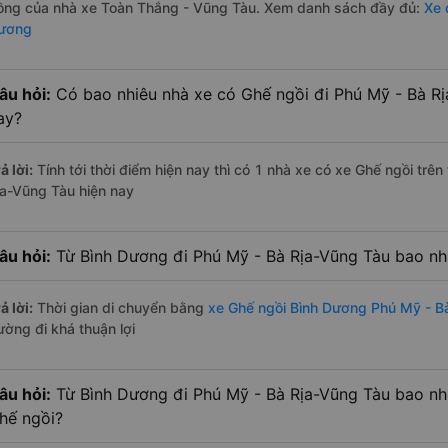
ồng của nhà xe Toàn Thắng - Vũng Tàu. Xem danh sách đầy đủ:
Xe 
ương
âu hỏi:
Có bao nhiêu nhà xe có Ghế ngồi đi Phú Mỹ - Bà Rị
ay?
ả lời:
Tính tới thời điểm hiện nay thì có 1 nhà xe có xe Ghế ngồi tr
ịa-Vũng Tàu hiện nay
âu hỏi:
Từ Bình Dương đi Phú Mỹ - Bà Rịa-Vũng Tàu bao nh
ả lời:
Thời gian di chuyển bằng
xe Ghế ngồi Bình Dương Phú Mỹ - B
ường đi khá thuận lợi
âu hỏi:
Từ Bình Dương đi Phú Mỹ - Bà Rịa-Vũng Tàu bao nh
hế ngồi?