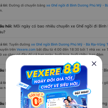
ả lời:
Đường di chuyển bằng
xe Ghế ngồi đi Bình Dương Phú Mỹ - B
m.
âu hỏi:
Mỗi ngày có bao nhiêu chuyến xe Ghế ngồi đi Bình
àu?
ả lời:
Tuyến đường
xe Ghế ngồi Bình Dương Phú Mỹ - Bà Rịa-Vũng 
huyến trên
Vexere.com
bắt đầu từ 4:00 đến 18:30 bởi 1 nhà xe: xe
iờ xe chạy có đầy đủ cả ban ngày, buổi trưa, buổi chiều, ban đêm
âu hỏi:
Nhà xe Ghế ngồi đi Phú Mỹ - Bà Rịa-Vũng Tàu từ B
ả lời:
Chuyến
Ghế ngồi Bình Dương Phú Mỹ - Bà Rịa-Vũng Tàu
có giờ
ủa nhà xe Toàn Thắng - Vũng Tàu.
âu hỏi:
Nhà xe đi Phú Mỹ - Bà Rịa-Vũng Tàu từ Bình Dương 