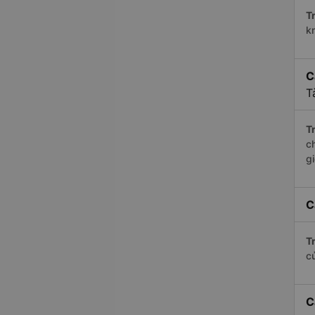
Tr
k
C
T
Tr
c
g
C
Tr
c
C