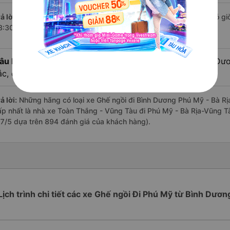
ả lời:
Chuyến
Ghế ngồi Bình Dương Phú Mỹ - Bà Rịa-Vũng Tàu
có giờ
8:30 là của nhà xe Toàn Thắng - Vũng Tàu.
âu hỏi:
Review xe đi Phú Mỹ - Bà Rịa-Vũng Tàu từ Bình Dươ
ắc, cao cấp nhất?
ả lời:
Những hãng có loại xe Ghế ngồi đi Bình Dương Phú Mỹ - Bà Rịa
ấp nhất là nhà xe Toàn Thắng - Vũng Tàu đi Phú Mỹ - Bà Rịa-Vũng Tà
.7/5 dựa trên 894 đánh giá của khách hàng).
Lịch trình chi tiết các xe Ghế ngồi Đi Phú Mỹ từ Bình Dươn