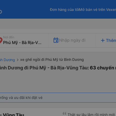
Đơn hàng của tôi
Mở bán vé trên Vexe
fo
Nơi đến
add
Nhập ngày đi
Thêm
xe ghế ngồi đi Phú Mỹ từ Bình Dương
ình Dương
Bình Dương đi Phú Mỹ - Bà Rịa-Vũng Tàu
: 63 chuyến
rống và ưu đãi khi đặt vé
- Vũng Tàu
Thật sự lâu lắm rồi mình mới