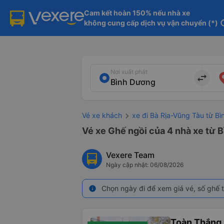
Cam kết hoàn 150% nếu nhà xe

không cung cấp dịch vụ vận chuyển (*)
in
Nơi xuất phát
import_export
Vé xe khách
xe đi Bà Rịa-Vũng Tàu từ B
Vé xe Ghế ngồi của 4 nhà xe từ 
Vexere Team
Ngày cập nhật: 06/08/2026
Chọn ngày đi để xem giá vé, số ghế t
info
Toàn Thắng 