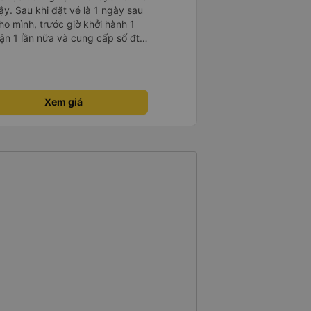
ậy. Sau khi đặt vé là 1 ngày sau
ho mình, trước giờ khởi hành 1
nhận 1 lần nữa và cung cấp số đt
ụ tốt, xe sạch sẽ và bác tài chạy
Xem giá