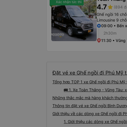
Xác nhận tức thì
4.7
star
(894 đ
Ghế ngồi 16 chỗ
Limousine 9 chỗ
09:00 • Bến 
2h30m
11:30 • Vũng
Đặt vé xe Ghế ngồi đi Phú Mỹ t
Tổng hợp TOP 1 xe Ghế ngồi đi Phú Mỹ 
🚌 1. Xe Toàn Thắng - Vũng Tàu: 
Những thắc mắc mà hàng khách thường 
Thông tin đặt vé xe Ghế ngồi Bình Dươ
Giới thiệu về các dòng xe Ghế ngồi đi 
1. Giới thiệu các dòng xe Ghế ng