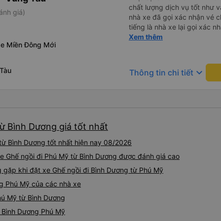
chất lượng dịch vụ tốt như v
ánh giá)
nhà xe đã gọi xác nhận vé c
tiếng là nhà xe lại gọi xác 
của bác tài và số xe. Dịch v
Xem thêm
xe Miền Đông Mới
rất êm.
 Tàu
keyboard_arrow_down
Thông tin chi tiết
ừ Bình Dương giá tốt nhất
từ Bình Dương tốt nhất hiện nay 08/2026
xe Ghế ngồi đi Phú Mỹ từ Bình Dương được đánh giá cao
gặp khi đặt xe Ghế ngồi đi Bình Dương từ Phú Mỹ
ng Phú Mỹ của các nhà xe
Phú Mỹ từ Bình Dương
ồi Bình Dương Phú Mỹ