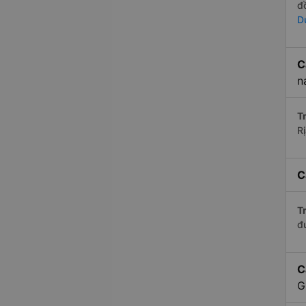
đ
D
C
n
Tr
R
C
Tr
đ
C
G