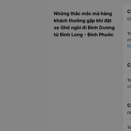
C
Những thắc mắc mà hàng
c
khách thường gặp khi đặt
xe Ghế ngồi đi Bình Dương
Tr
từ Bình Long - Bình Phước
n
D
C
Tr
c
C
n
Tr