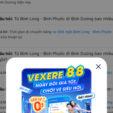
ình Dương hiện nay
âu hỏi:
Từ Bình Long - Bình Phước đi Bình Dương bao nhiêu
ả lời:
Thời gian di chuyển bằng
xe Ghế ngồi Bình Long - Bình Phước
 khá thuận lợi
âu hỏi:
Từ Bình Long - Bình Phước đi Bình Dương bao nhiê
gồi?
ả lời:
Đường di chuyển bằng
xe Ghế ngồi đi Bình Long - Bình Phướ
âu hỏi:
Mỗi ngày có bao nhiêu chuyến xe Ghế ngồi đi Bình
ả lời:
Tuyến đường
xe Ghế ngồi Bình Long - Bình Phước Bình Dương
huyến trên
Vexere.com
bắt đầu từ 2:00 đến 19:21 bởi 2 nhà xe: xe 
ận hành. Các giờ xe chạy có đầy đủ cả ban ngày, buổi trưa, buổi ch