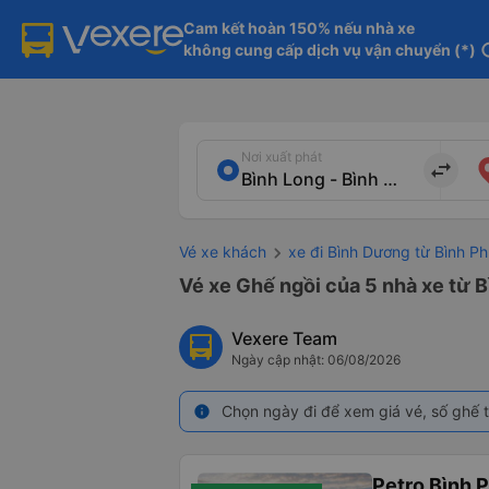
Cam kết hoàn 150% nếu nhà xe

không cung cấp dịch vụ vận chuyển (*)
in
Nơi xuất phát
import_export
Vé xe khách
xe đi Bình Dương từ Bình P
Vé xe Ghế ngồi của 5 nhà xe từ 
Vexere Team
Ngày cập nhật: 06/08/2026
Chọn ngày đi để xem giá vé, số ghế t
info
Petro Bình 