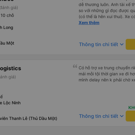
dễ thương luôn. Anh tài xế t
đánh giá)
so với những gì đọc được q
 10 chỗ
(có thể là hên xui thui). Xe c
cũng ko rõ tại mình say xe 
Xem thêm
nh Long
Dầu Một
keyboard_arrow_down
Thông tin chi tiết
ogistics
Có hỗ trợ xe trung chuyển ri
mái mỗi tội thời gian xe đi
ánh giá)
mình delay nên k phải chờ xe
hế
e Lộc Ninh
KH
keyboard_arrow_down
Thông tin chi tiết
 viên Thanh Lễ (Thủ Dầu Một)