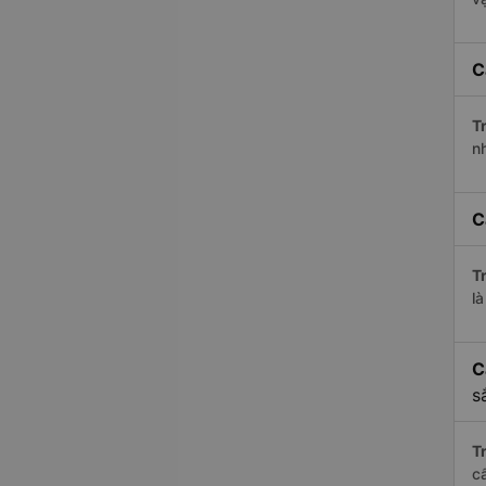
C
Tr
n
C
Tr
l
C
s
Tr
c