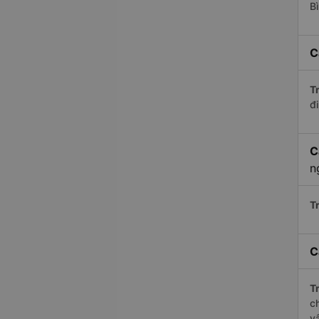
B
C
Tr
đi
C
n
Tr
C
Tr
c
v