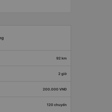
ng
92 km
2 giờ
200.000 VNĐ
120 chuyến