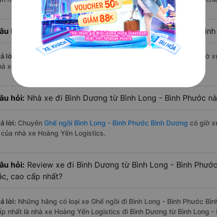
âu hỏi:
Nhà xe Ghế ngồi đi Bình Dương từ Bình Long - Bìn
ả lời:
Chuyến
Ghế ngồi Bình Long - Bình Phước Bình Dương
có giờ x
hà xe Hoàng Yến Logistics.
âu hỏi:
Nhà xe đi Bình Dương từ Bình Long - Bình Phước nà
ả lời:
Chuyến
Ghế ngồi Bình Long - Bình Phước Bình Dương
có giờ x
à của nhà xe Hoàng Yến Logistics.
âu hỏi:
Review xe đi Bình Dương từ Bình Long - Bình Phước 
ắc, cao cấp nhất?
ả lời:
Những hãng có loại xe Ghế ngồi đi Bình Long - Bình Phước Bìn
ấp nhất là nhà xe Hoàng Yến Logistics đi Bình Dương từ Bình Long - 