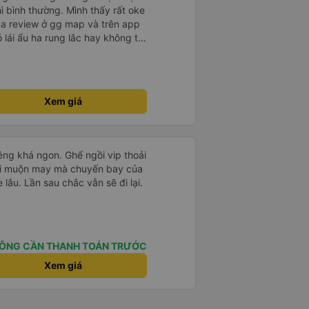
hì bình thường. Mình thấy rất oke
ua review ở gg map và trên app
ó lái ẩu ha rung lắc hay không thì
nên ngủ ko à
Xem giá
êng khá ngon. Ghế ngồi vip thoải
 hơi muộn may mà chuyến bay của
 lâu. Lần sau chắc vẫn sẽ đi lại.
ÔNG CẦN THANH TOÁN TRƯỚC
Xem giá