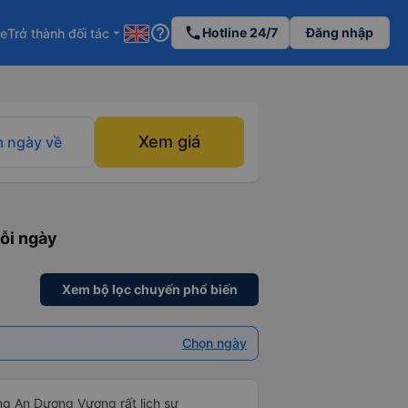
help_outline
phone
Hotline 24/7
Đăng nhập
re
Trở thành đối tác
arrow_drop_down
Xem giá
 ngày về
ỗi ngày
Xem bộ lọc chuyến phổ biến
Chọn ngày
ng An Dương Vương rất lịch sự