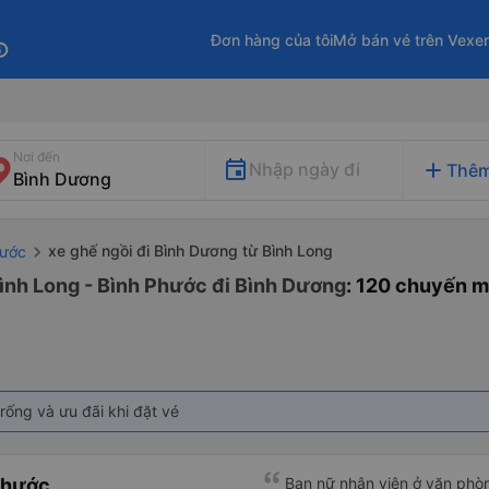
Đơn hàng của tôi
Mở bán vé trên Vexe
fo
Nơi đến
add
Nhập ngày đi
Thêm
xe ghế ngồi đi Bình Dương từ Bình Long
hước
Bình Long - Bình Phước đi Bình Dương
: 120 chuyến m
rống và ưu đãi khi đặt vé
Phước
Bạn nữ nhân viên ở văn phò