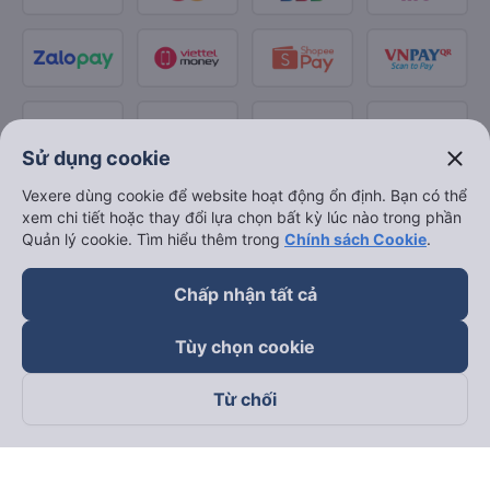
close
Sử dụng cookie
Vexere dùng cookie để website hoạt động ổn định. Bạn có thể
xem chi tiết hoặc thay đổi lựa chọn bất kỳ lúc nào trong phần
Quản lý cookie. Tìm hiểu thêm trong
Chính sách Cookie
.
Chấp nhận tất cả
Tùy chọn cookie
Từ chối
Theo dõi chúng tôi trên
Facebook
Tiktok
Youtube