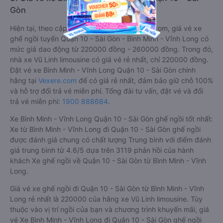
Gòn
Hiện tại, theo cập nhật mới nhất của Vexere.com, giá vé xe
ghế ngồi tuyến Quận 10 - Sài Gòn - Bình Minh - Vĩnh Long có
mức giá dao động từ 220000 đồng - 260000 đồng. Trong đó,
nhà xe Vũ Linh limousine có giá vé rẻ nhất, chỉ 220000 đồng.
Đặt vé xe Bình Minh - Vĩnh Long Quận 10 - Sài Gòn chính
hãng tại
Vexere.com
để có giá rẻ nhất, đảm bảo giữ chỗ 100%
và hỗ trợ đổi trả vé miễn phí. Tổng đài tư vấn, đặt vé và đổi
trả vé miễn phí:
1900 888684
.
Xe Bình Minh - Vĩnh Long Quận 10 - Sài Gòn ghế ngồi tốt nhất:
Xe từ Bình Minh - Vĩnh Long đi Quận 10 - Sài Gòn ghế ngồi
được đánh giá chung có chất lượng Trung bình với điểm đánh
giá trung bình từ 4.6/5 dựa trên 3119 phản hồi của hành
khách Xe ghế ngồi về Quận 10 - Sài Gòn từ Bình Minh - Vĩnh
Long.
Giá vé xe ghế ngồi đi Quận 10 - Sài Gòn từ Bình Minh - Vĩnh
Long rẻ nhất là 220000 của hãng xe Vũ Linh limousine. Tùy
thuộc vào vị trí ngồi của bạn và chương trình khuyến mãi, giá
vé Xe Bình Minh - Vĩnh Long đi Quận 10 - Sài Gòn ghế ngồi