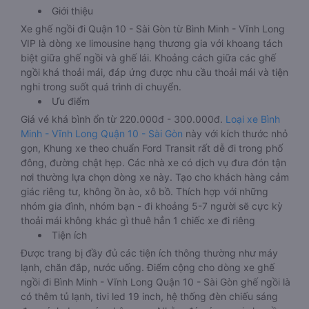
Giới thiệu
Xe ghế ngồi đi Quận 10 - Sài Gòn từ Bình Minh - Vĩnh Long
VIP là dòng xe limousine hạng thương gia với khoang tách
biệt giữa ghế ngồi và ghế lái. Khoảng cách giữa các ghế
ngồi khá thoải mái, đáp ứng được nhu cầu thoải mái và tiện
nghi trong suốt quá trình di chuyển.
Ưu điểm
Giá vé khá bình ổn từ 220.000đ - 300.000đ.
Loại xe Bình
Minh - Vĩnh Long Quận 10 - Sài Gòn
này với kích thước nhỏ
gọn, Khung xe theo chuẩn Ford Transit rất dễ đi trong phố
đông, đường chật hẹp. Các nhà xe có dịch vụ đưa đón tận
nơi thường lựa chọn dòng xe này. Tạo cho khách hàng cảm
giác riêng tư, không ồn ào, xô bồ. Thích hợp với những
nhóm gia đình, nhóm bạn - đi khoảng 5-7 người sẽ cực kỳ
thoải mái không khác gì thuê hẳn 1 chiếc xe đi riêng
Tiện ích
Được trang bị đầy đủ các tiện ích thông thường như máy
lạnh, chăn đắp, nước uống. Điểm cộng cho dòng xe ghế
ngồi đi Bình Minh - Vĩnh Long Quận 10 - Sài Gòn ghế ngồi là
có thêm tủ lạnh, tivi led 19 inch, hệ thống đèn chiếu sáng