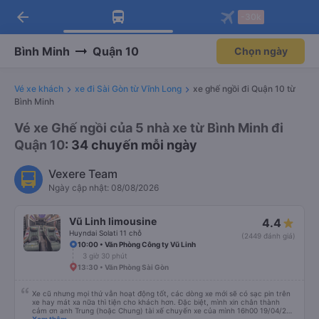
arrow_back
Tải app Vexere ngay!
Tải app Vexere
-30k
Mở app
Mở app
Nhận ưu đãi thành viên độc
-30k/ghế khi đặt vé máy bay qua
quyền
app
Bình Minh
Quận 10
Chọn ngày
Vé xe khách
xe đi Sài Gòn từ Vĩnh Long
xe ghế ngồi đi Quận 10 từ
Bình Minh
Vé xe Ghế ngồi của 5 nhà xe từ Bình Minh đi
Quận 10
: 34 chuyến mỗi ngày
Vexere Team
Ngày cập nhật: 08/08/2026
Vũ Linh limousine
4.4
Huyndai Solati 11 chỗ
(2449 đánh giá)
10:00 • Văn Phòng Công ty Vũ Linh
3 giờ 30 phút
13:30 • Văn Phòng Sài Gòn
Xe cũ nhưng mọi thứ vẫn hoạt động tốt, các dòng xe mới sẽ có sạc pin trên
xe hay mát xa nữa thì tiện cho khách hơn. Đặc biệt, mình xin chân thành
cảm ơn anh Trung (hoặc Chung) tài xế chuyến xe của mình 16h00 19/04/26