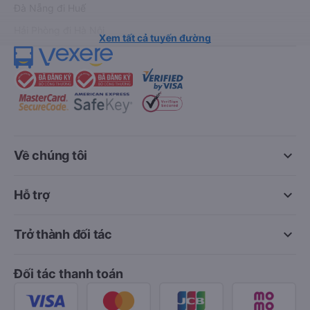
Đà Nẵng đi Huế
Hải Phòng đi Hà Nội
Xem tất cả tuyến đường
keyboard_arrow_down
Về chúng tôi
keyboard_arrow_down
Hỗ trợ
keyboard_arrow_down
Trở thành đối tác
Đối tác thanh toán