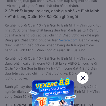
đọc sách, bục gác chân, v.v.. Nhằm đáp ứng mọi nhu cầu
và mang lại sự thoải mái nhất cho hành khách.
2. Về chất lượng, review, đánh giá nhà xe Bình Minh
- Vĩnh Long Quận 10 - Sài Gòn ghế ngồi
Xe ghế ngồi đi Quận 10 - Sài Gòn từ Bình Minh - Vĩnh Long tốt
nhất được phân loại chất lượng dựa trên đánh giá từ 1 đến 5
của khách hàng với các tiêu chí như: Chất lượng xe ghế ngồi,
Đúng giờ, Chất lượng phục vụ trên
Vexere.com
. Đánh giá này
được viết trực tiếp bởi các khách hàng đã trải nghiệm các
hãng Xe Bình Minh - Vĩnh Long đi Quận 10 - Sài Gòn.
Xe ghế ngồi đi Quận 10 - Sài Gòn từ Bình Minh - Vĩnh Long
được phân loại chất lượng tốt nhất là xe MEKO Limousine đi
Quận 10 - Sài Gòn từ Bình Minh - Vĩnh Long đạt 4.9 / 5 điểm
dựa trên các tiêu chí như: Chất lượng xe, Đúng giờ, Chất
lượng phục vụ.
Đánh giá này được viết trực tiếp bởi các khách hàng đã trải
nghiệm dịch vụ của các hãng xe ghế ngồi đi Bình Minh - Vĩnh
Long Quận 10 - Sài Gòn .
3. Giá vé xe Bình Minh - Vĩnh Long Quận 10 - Sài