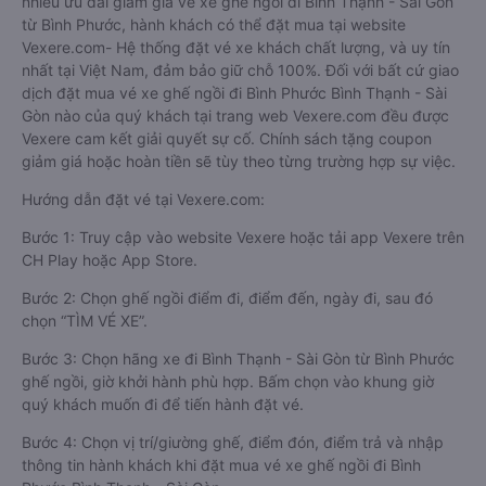
nhiều ưu đãi giảm giá vé xe ghế ngồi đi Bình Thạnh - Sài Gòn
từ Bình Phước, hành khách có thể đặt mua tại website
Vexere.com- Hệ thống đặt vé xe khách chất lượng, và uy tín
nhất tại Việt Nam, đảm bảo giữ chỗ 100%. Đối với bất cứ giao
dịch đặt mua vé xe ghế ngồi đi Bình Phước Bình Thạnh - Sài
Gòn nào của quý khách tại trang web Vexere.com đều được
Vexere cam kết giải quyết sự cố. Chính sách tặng coupon
giảm giá hoặc hoàn tiền sẽ tùy theo từng trường hợp sự việc.
Hướng dẫn đặt vé tại Vexere.com:
Bước 1: Truy cập vào website Vexere hoặc tải app Vexere trên
CH Play hoặc App Store.
Bước 2: Chọn ghế ngồi điểm đi, điểm đến, ngày đi, sau đó
chọn “TÌM VÉ XE”.
Bước 3: Chọn hãng xe đi Bình Thạnh - Sài Gòn từ Bình Phước
ghế ngồi, giờ khởi hành phù hợp. Bấm chọn vào khung giờ
quý khách muốn đi để tiến hành đặt vé.
Bước 4: Chọn vị trí/giường ghế, điểm đón, điểm trả và nhập
thông tin hành khách khi đặt mua vé xe ghế ngồi đi Bình