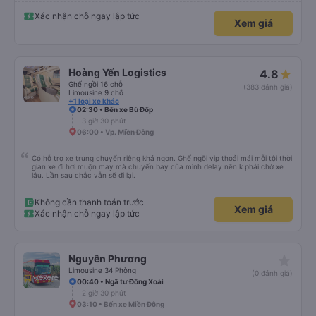
Xác nhận chỗ ngay lập tức
Xem giá
Hoàng Yến Logistics
4.8
Ghế ngồi 16 chỗ
(383 đánh giá)
Limousine 9 chỗ
+1 loại xe khác
02:30 • Bến xe Bù Đốp
3 giờ 30 phút
06:00 • Vp. Miền Đông
Có hỗ trợ xe trung chuyển riêng khá ngon. Ghế ngồi vip thoải mái mỗi tội thời
gian xe đi hơi muộn may mà chuyến bay của mình delay nên k phải chờ xe
lâu. Lần sau chắc vẫn sẽ đi lại.
Không cần thanh toán trước
Xem giá
Xác nhận chỗ ngay lập tức
star_rate
Nguyên Phương
Limousine 34 Phòng
(0 đánh giá)
00:40 • Ngã tư Đồng Xoài
2 giờ 30 phút
03:10 • Bến xe Miền Đông