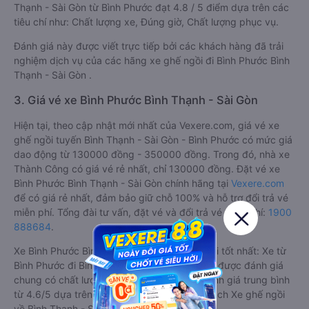
Thạnh - Sài Gòn từ Bình Phước đạt 4.8 / 5 điểm dựa trên các
tiêu chí như: Chất lượng xe, Đúng giờ, Chất lượng phục vụ.
Đánh giá này được viết trực tiếp bởi các khách hàng đã trải
nghiệm dịch vụ của các hãng xe ghế ngồi đi Bình Phước Bình
Thạnh - Sài Gòn .
3. Giá vé xe Bình Phước Bình Thạnh - Sài Gòn
Hiện tại, theo cập nhật mới nhất của Vexere.com, giá vé xe
ghế ngồi tuyến Bình Thạnh - Sài Gòn - Bình Phước có mức giá
dao động từ 130000 đồng - 350000 đồng. Trong đó, nhà xe
Thành Công có giá vé rẻ nhất, chỉ 130000 đồng. Đặt vé xe
Bình Phước Bình Thạnh - Sài Gòn chính hãng tại
Vexere.com
để có giá rẻ nhất, đảm bảo giữ chỗ 100% và hỗ trợ đổi trả vé
miễn phí. Tổng đài tư vấn, đặt vé và đổi trả vé miễn phí:
1900
888684
.
Xe Bình Phước Bình Thạnh - Sài Gòn ghế ngồi tốt nhất: Xe từ
Bình Phước đi Bình Thạnh - Sài Gòn ghế ngồi được đánh giá
chung có chất lượng Trung bình với điểm đánh giá trung bình
từ 4.6/5 dựa trên 782 phản hồi của hành khách Xe ghế ngồi
về Bình Thạnh - Sài Gòn từ Bình Phước.