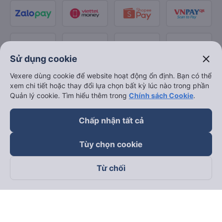
close
Sử dụng cookie
Vexere dùng cookie để website hoạt động ổn định. Bạn có thể
xem chi tiết hoặc thay đổi lựa chọn bất kỳ lúc nào trong phần
Quản lý cookie. Tìm hiểu thêm trong
Chính sách Cookie
.
Chấp nhận tất cả
Tùy chọn cookie
Từ chối
Theo dõi chúng tôi trên
Facebook
Tiktok
Youtube