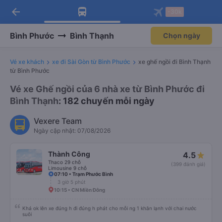
arrow_back
Tải app Vexere ngay!
Tải app Vexere
-30k
Mở app
Mở app
Nhận ưu đãi thành viên độc
-30k/ghế khi đặt vé máy bay qua
quyền
app
Bình Phước
Bình Thạnh
Chọn ngày
Vé xe khách
xe đi Sài Gòn từ Bình Phước
xe ghế ngồi đi Bình Thạnh
từ Bình Phước
Vé xe Ghế ngồi của 6 nhà xe từ Bình Phước đi
Bình Thạnh
: 182 chuyến mỗi ngày
Vexere Team
Ngày cập nhật: 07/08/2026
Thành Công
4.5
Thaco 29 chỗ
(399 đánh giá)
Limousine 9 chỗ
07:10 • Trạm Phước Bình
3 giờ 5 phút
10:15 • CN Miền Đông
Khá ok lên xe đúng h đi đúng h phát cho mỗi ng 1 khăn lạnh với chai nước
suôi