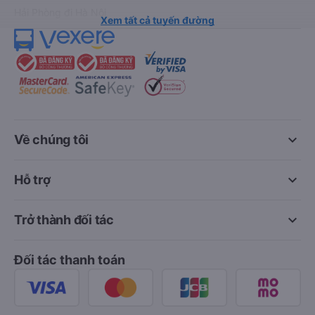
Hải Phòng đi Hà Nội
Xem tất cả tuyến đường
keyboard_arrow_down
Về chúng tôi
keyboard_arrow_down
Hỗ trợ
keyboard_arrow_down
Trở thành đối tác
Đối tác thanh toán