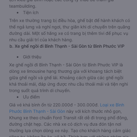
teambuilding.
Tiện ích
Trên xe thường trang bị điều hòa, ghế bật để hành khách có
thể ngả lưng và nghỉ ngơi, thư giãn khi di chuyển trên quãng
đường dài. Một số hãng xe có trang bị thêm tivi để phục vụ
nhu cầu giải trí của khách hàng.
b. Xe ghế ngồi đi Bình Thạnh - Sài Gòn từ Bình Phước VIP
Giới thiệu
Xe ghế ngồi đi Bình Thạnh - Sài Gòn từ Bình Phước VIP là
dòng xe limousine hạng thương gia với khoang tách biệt
giữa ghế ngồi và ghế lái. Khoảng cách giữa các ghế ngồi
khá thoải mái, đáp ứng được nhu cầu thoải mái và tiện nghi
trong suốt quá trình di chuyển.
Ưu điểm
Giá vé khá bình ổn từ 220.000đ - 300.000đ.
Loại xe Bình
Phước Bình Thạnh - Sài Gòn
này với kích thước nhỏ gọn,
Khung xe theo chuẩn Ford Transit rất dễ đi trong phố đông,
đường chật hẹp. Các nhà xe có dịch vụ đưa đón tận nơi
thường lựa chọn dòng xe này. Tạo cho khách hàng cảm giác
riêng tư, không ồn ào, xô bồ. Thích hợp với những nhóm gia