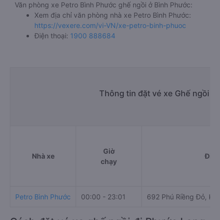
Văn phòng xe Petro Bình Phước ghế ngồi ở Bình Phước:
Xem địa chỉ văn phòng nhà xe Petro Bình Phước:
https://vexere.com/vi-VN/xe-petro-binh-phuoc
Điện thoại:
1900 888684
Thông tin đặt vé xe Ghế ngồi B
Giờ
Nhà xe
Điểm
chạy
Petro Bình Phước
00:00 - 23:01
692 Phú Riềng Đỏ, KP 