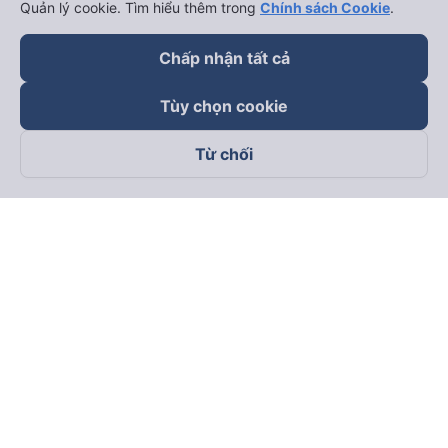
Quản lý cookie. Tìm hiểu thêm trong
Chính sách Cookie
.
Chấp nhận tất cả
Tùy chọn cookie
Từ chối
Theo dõi chúng tôi trên
Facebook
Tiktok
Youtube
Công ty TNHH Thương Mại Dịch Vụ Vexere
Địa chỉ đăng ký kinh doanh: 8C Chữ Đồng Tử, Phường Tân
Sơn Nhất, TP. Hồ Chí Minh, Việt Nam
Địa chỉ
:
Lầu 2, toà nhà H3 Circo Hoàng Diệu, 384 Hoàng Diệu,
Phường Khánh Hội, TP Hồ Chí Minh, Việt Nam