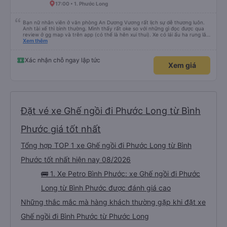
17:00 • 1. Phước Long
Bạn nữ nhân viên ở văn phòng An Dương Vương rất lịch sự dễ thương luôn.
Anh tài xế thì bình thường. Mình thấy rất oke so với những gì đọc được qua
review ở gg map và trên app (có thể là hên xui thui). Xe có lái ẩu ha rung lắc
hay không thì cũng ko rõ tại mình say xe nên ngủ ko à
Xem thêm
Xác nhận chỗ ngay lập tức
Xem giá
Đặt vé xe Ghế ngồi đi Phước Long từ Bình
Phước giá tốt nhất
Tổng hợp TOP 1 xe Ghế ngồi đi Phước Long từ Bình
Phước tốt nhất hiện nay 08/2026
🚌 1. Xe Petro Bình Phước: xe Ghế ngồi đi Phước
Long từ Bình Phước được đánh giá cao
Những thắc mắc mà hàng khách thường gặp khi đặt xe
Ghế ngồi đi Bình Phước từ Phước Long