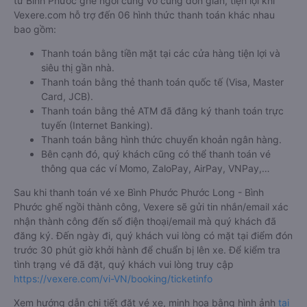
từ Bình Phước ghế ngồi cũng vô cùng đơn giản, tiện lợi khi
Vexere.com hỗ trợ đến 06 hình thức thanh toán khác nhau
bao gồm:
Thanh toán bằng tiền mặt tại các cửa hàng tiện lợi và
siêu thị gần nhà.
Thanh toán bằng thẻ thanh toán quốc tế (Visa, Master
Card, JCB).
Thanh toán bằng thẻ ATM đã đăng ký thanh toán trực
tuyến (Internet Banking).
Thanh toán bằng hình thức chuyển khoản ngân hàng.
Bên cạnh đó, quý khách cũng có thể thanh toán vé
thông qua các ví Momo, ZaloPay, AirPay, VNPay,…
Sau khi thanh toán vé xe Bình Phước Phước Long - Bình
Phước ghế ngồi thành công, Vexere sẽ gửi tin nhắn/email xác
nhận thành công đến số điện thoại/email mà quý khách đã
đăng ký. Đến ngày đi, quý khách vui lòng có mặt tại điểm đón
trước 30 phút giờ khởi hành để chuẩn bị lên xe. Để kiểm tra
tình trạng vé đã đặt, quý khách vui lòng truy cập
https://vexere.com/vi-VN/booking/ticketinfo
Xem hướng dẫn chi tiết đặt vé xe, minh họa bằng hình ảnh
tại