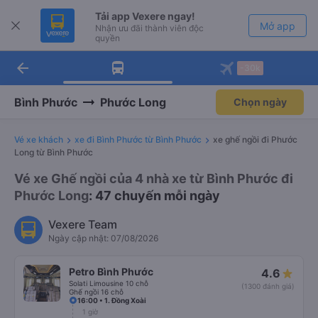
Tải app Vexere ngay!
Mở app
Nhận ưu đãi thành viên độc
quyền
arrow_back
Tải app Vexere
-30k
Mở app
-30k/ghế khi đặt vé máy bay qua
app
Bình Phước
Phước Long
Chọn ngày
Vé xe khách
xe đi Bình Phước từ Bình Phước
xe ghế ngồi đi Phước
Long từ Bình Phước
Vé xe Ghế ngồi của 4 nhà xe từ Bình Phước đi
Phước Long
: 47 chuyến mỗi ngày
Vexere Team
Ngày cập nhật: 07/08/2026
Petro Bình Phước
4.6
Solati Limousine 10 chỗ
(1300 đánh giá)
Ghế ngồi 16 chỗ
16:00 • 1. Đồng Xoài
1 giờ