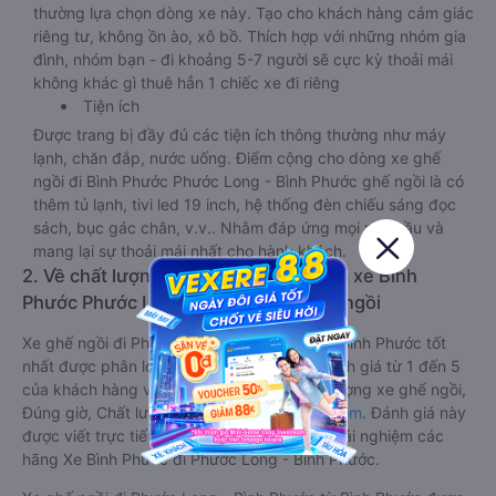
thường lựa chọn dòng xe này. Tạo cho khách hàng cảm giác
riêng tư, không ồn ào, xô bồ. Thích hợp với những nhóm gia
đình, nhóm bạn - đi khoảng 5-7 người sẽ cực kỳ thoải mái
không khác gì thuê hẳn 1 chiếc xe đi riêng
Tiện ích
Được trang bị đầy đủ các tiện ích thông thường như máy
lạnh, chăn đắp, nước uống. Điểm cộng cho dòng xe ghế
ngồi đi Bình Phước Phước Long - Bình Phước ghế ngồi là có
thêm tủ lạnh, tivi led 19 inch, hệ thống đèn chiếu sáng đọc
sách, bục gác chân, v.v.. Nhằm đáp ứng mọi nhu cầu và
mang lại sự thoải mái nhất cho hành khách.
2. Về chất lượng, review, đánh giá nhà xe Bình
Phước Phước Long - Bình Phước ghế ngồi
Xe ghế ngồi đi Phước Long - Bình Phước từ Bình Phước tốt
nhất được phân loại chất lượng dựa trên đánh giá từ 1 đến 5
của khách hàng với các tiêu chí như: Chất lượng xe ghế ngồi,
Đúng giờ, Chất lượng phục vụ trên
Vexere.com
. Đánh giá này
được viết trực tiếp bởi các khách hàng đã trải nghiệm các
hãng Xe Bình Phước đi Phước Long - Bình Phước.