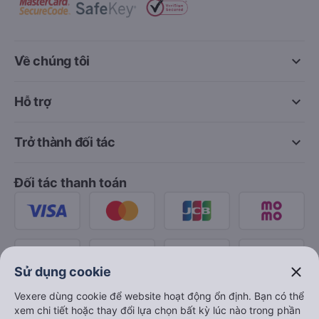
keyboard_arrow_down
Về chúng tôi
keyboard_arrow_down
Hỗ trợ
keyboard_arrow_down
Trở thành đối tác
Đối tác thanh toán
close
Sử dụng cookie
Vexere dùng cookie để website hoạt động ổn định. Bạn có thể
xem chi tiết hoặc thay đổi lựa chọn bất kỳ lúc nào trong phần