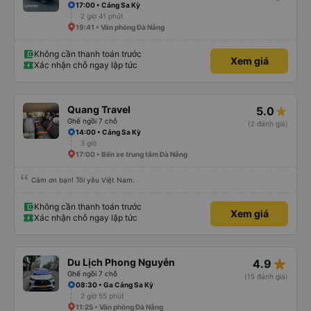
17:00 • Cảng Sa Kỳ
2 giờ 41 phút
19:41 • Văn phòng Đà Nẵng
Không cần thanh toán trước
Xem giá
Xác nhận chỗ ngay lập tức
Quang Travel
5.0
Ghế ngồi 7 chỗ
(2 đánh giá)
14:00 • Cảng Sa Kỳ
3 giờ
17:00 • Bến xe trung tâm Đà Nẵng
Cảm ơn bạn! Tôi yêu Việt Nam.
Không cần thanh toán trước
Xem giá
Xác nhận chỗ ngay lập tức
star_rate
Du Lịch Phong Nguyễn
4.9
Ghế ngồi 7 chỗ
(15 đánh giá)
08:30 • Ga Cảng Sa Kỳ
2 giờ 55 phút
11:25 • Văn phòng Đà Nẵng