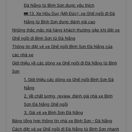
Đà Nẵng từ Bình Sơn được yêu thích
🚌 13. Xe Hữu Duy (Mộ Đức): xe Ghế ngồi đi Đà
Nẵng từ Bình Sơn được đánh giá cao
Những thắc mắc mà hàng khách thường gặp khi đặt xe
Ghế ngồi đi Bình Sơn từ Đà Nẵng
Thông tin đặt vé xe Ghế ngồi Bình Sơn Đà Nẵng của
các nhà xe
Giới thiệu về các dòng xe Ghế ngồi đi Đà Nẵng từ Bình
Sơn
1. Giới thiệu các dòng xe Ghế ngồi Bình Sơn Đà
Nẵng
2. Về chất lượng, review, đánh giá nhà xe Bình
Sơn Đà Nẵng Ghế ngồi
3. Giá vé xe Bình Sơn Đà Nẵng
Bảng tổng hợp thông tin nhà xe Bình Sơn - Đà Nẵng
Cách đặt vé xe Ghế ngồi đi Đà Nẵng từ Bình Sơn nhanh