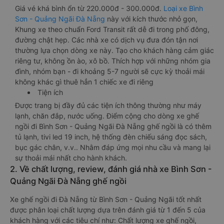
Giá vé khá bình ổn từ 220.000đ - 300.000đ.
Loại xe Bình
Sơn - Quảng Ngãi Đà Nẵng
này với kích thước nhỏ gọn,
Khung xe theo chuẩn Ford Transit rất dễ đi trong phố đông,
đường chật hẹp. Các nhà xe có dịch vụ đưa đón tận nơi
thường lựa chọn dòng xe này. Tạo cho khách hàng cảm giác
riêng tư, không ồn ào, xô bồ. Thích hợp với những nhóm gia
đình, nhóm bạn - đi khoảng 5-7 người sẽ cực kỳ thoải mái
không khác gì thuê hẳn 1 chiếc xe đi riêng
Tiện ích
Được trang bị đầy đủ các tiện ích thông thường như máy
lạnh, chăn đắp, nước uống. Điểm cộng cho dòng xe ghế
ngồi đi Bình Sơn - Quảng Ngãi Đà Nẵng ghế ngồi là có thêm
tủ lạnh, tivi led 19 inch, hệ thống đèn chiếu sáng đọc sách,
bục gác chân, v.v.. Nhằm đáp ứng mọi nhu cầu và mang lại
sự thoải mái nhất cho hành khách.
2. Về chất lượng, review, đánh giá nhà xe Bình Sơn -
Quảng Ngãi Đà Nẵng ghế ngồi
Xe ghế ngồi đi Đà Nẵng từ Bình Sơn - Quảng Ngãi tốt nhất
được phân loại chất lượng dựa trên đánh giá từ 1 đến 5 của
khách hàng với các tiêu chí như: Chất lượng xe ghế ngồi,