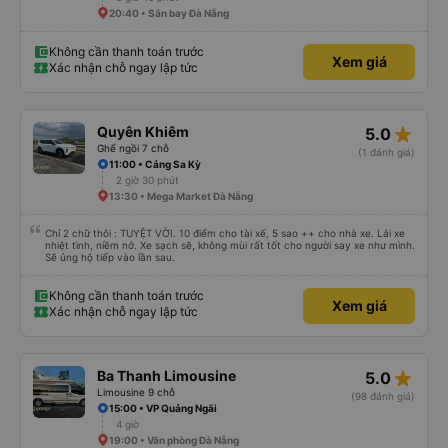
20:40 • Sân bay Đà Nẵng
Không cần thanh toán trước
Xem giá
Xác nhận chỗ ngay lập tức
star_rate
Quyên Khiêm
5.0
Ghế ngồi 7 chỗ
(1 đánh giá)
11:00 • Cảng Sa Kỳ
2 giờ 30 phút
13:30 • Mega Market Đà Nẵng
Chỉ 2 chữ thôi : TUYỆT VỜI. 10 điểm cho tài xế, 5 sao ++ cho nhà xe. Lái xe
nhiệt tình, niềm nở. Xe sạch sẽ, không mùi rất tốt cho người say xe như mình.
Sẽ ủng hộ tiếp vào lần sau.
Không cần thanh toán trước
Xem giá
Xác nhận chỗ ngay lập tức
star_rate
Ba Thanh Limousine
5.0
Limousine 9 chỗ
(98 đánh giá)
15:00 • VP Quảng Ngãi
4 giờ
19:00 • Văn phòng Đà Nẵng