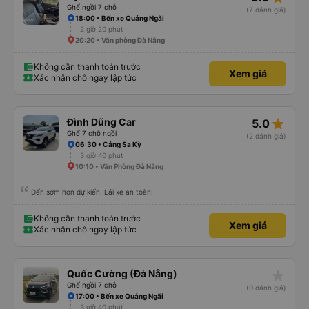
Ghế ngồi 7 chỗ
(7 đánh giá)
18:00 • Bến xe Quảng Ngãi
2 giờ 20 phút
20:20 • Văn phòng Đà Nẵng
Không cần thanh toán trước
Xem giá
Xác nhận chỗ ngay lập tức
star_rate
Đình Dũng Car
5.0
Ghế 7 chỗ ngồi
(2 đánh giá)
06:30 • Cảng Sa Kỳ
3 giờ 40 phút
10:10 • Văn Phòng Đà Nẵng
Đến sớm hơn dự kiến. Lái xe an toàn!
Không cần thanh toán trước
Xem giá
Xác nhận chỗ ngay lập tức
star_rate
Quốc Cường (Đà Nẵng)
Ghế ngồi 7 chỗ
(0 đánh giá)
17:00 • Bến xe Quảng Ngãi
3 giờ 40 phút