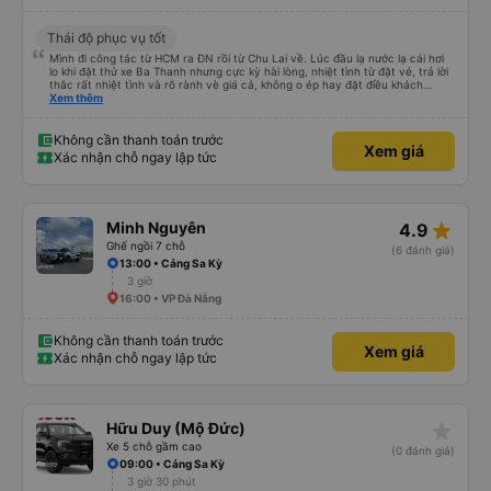
Thái độ phục vụ tốt
Mình đi công tác từ HCM ra ĐN rồi từ Chu Lai về. Lúc đầu lạ nước lạ cái hơi
lo khi đặt thử xe Ba Thanh nhưng cực kỳ hài lòng, nhiệt tình từ đặt vé, trả lời
thắc rất nhiệt tình và rõ rành vè giá cả, không o ép hay đặt điều khách
Xem thêm
hàng. Lần tới đi công tác chắc chắn tiếp tục dùng xe nhà này!
Không cần thanh toán trước
Xem giá
Xác nhận chỗ ngay lập tức
star_rate
Minh Nguyên
4.9
Ghế ngồi 7 chỗ
(6 đánh giá)
13:00 • Cảng Sa Kỳ
3 giờ
16:00 • VP Đà Nẵng
Không cần thanh toán trước
Xem giá
Xác nhận chỗ ngay lập tức
star_rate
Hữu Duy (Mộ Đức)
Xe 5 chỗ gầm cao
(0 đánh giá)
09:00 • Cảng Sa Kỳ
3 giờ 30 phút