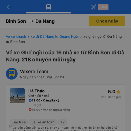
arrow_back
Tải app Vexere ngay!
Tải app Vexere
-30k
Mở app
Mở app
Nhận ưu đãi thành viên độc
-30k/ghế khi đặt vé máy bay qua
quyền
app
Bình Sơn
Đà Nẵng
Chọn ngày
Vé xe khách
xe đi Đà Nẵng từ Quảng Ngãi
xe ghế ngồi đi Đà Nẵng
từ Bình Sơn
Vé xe Ghế ngồi của 16 nhà xe từ Bình Sơn đi Đà
Nẵng
: 218 chuyến mỗi ngày
Vexere Team
Ngày cập nhật: 09/08/2026
Hà Thảo
5.0
Ghế ngồi 7 chỗ
(200 đánh giá)
13:00 • Cảng Sa Kỳ
3 giờ
16:00 • Văn phòng Đà Nẵng
Sạch sẽ
Lái xe an toàn
+2
Xe đón đúng giờ, sạch sẽ, chạy an toàn. Mình đặt xe lúc 5h chiều đón ở sân