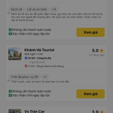
Sạch sẽ
Lái xe an toàn
+4
Mình bị trễ tàu do để quên điện thoại, gọi nhờ các anh bên nhà xe hỗ trợ lùi
lịch mà mọi người dễ thương lắm. Xe sạch sẽ, an toàn nhen. Chắc chắn có
dịp sẽ book lại ạaa
Không cần thanh toán trước
Xem giá
Xác nhận chỗ ngay lập tức
star_rate
Khánh Hà Tourist
5.0
Ghế ngồi 7 chỗ
(12 đánh giá)
13:30 • Cảng Sa Kỳ
3 giờ 30 phút
17:00 • Mega Market Đà Nẵng
Thái độ phục vụ tốt
+1
Thật tuyệt, cảm ơn bạn! Họ đưa bạn từ nhà đến.
Không cần thanh toán trước
Xem giá
Xác nhận chỗ ngay lập tức
star_rate
Vy Trần Car
3.9