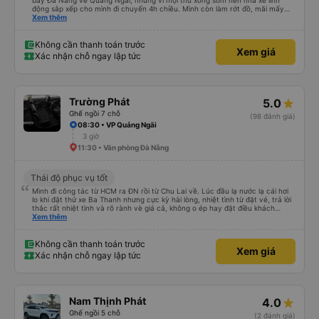
bay Đà Nẵng về Quảng Ngãi, nhưng vì mọi thứ xong sớm nên nhà xe linh
động sắp xếp cho mình đi chuyến 4h chiều. Mình còn làm rớt đồ, mãi mấy
ngày sau mới phát hiện ra, và phía nhà xe cũng giúp mình tìm lại. Lần sau
Xem thêm
nếu di chuyển Đà Nẵng - Quảng Ngãi thì mình sẽ đi tiếp với nhà xe Hà Thảo.
Không cần thanh toán trước
Xem giá
Xác nhận chỗ ngay lập tức
Trường Phát
5.0
Ghế ngồi 7 chỗ
(98 đánh giá)
08:30 • VP Quảng Ngãi
3 giờ
11:30 • Văn phòng Đà Nẵng
Thái độ phục vụ tốt
Mình đi công tác từ HCM ra ĐN rồi từ Chu Lai về. Lúc đầu lạ nước lạ cái hơi
lo khi đặt thử xe Ba Thanh nhưng cực kỳ hài lòng, nhiệt tình từ đặt vé, trả lời
thắc rất nhiệt tình và rõ rành vè giá cả, không o ép hay đặt điều khách
Xem thêm
hàng. Lần tới đi công tác chắc chắn tiếp tục dùng xe nhà này!
Không cần thanh toán trước
Xem giá
Xác nhận chỗ ngay lập tức
Nam Thịnh Phát
4.0
Ghế ngồi 5 chỗ
(2 đánh giá)