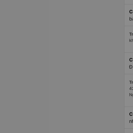
C
b
Tr
k
C
Đ
Tr
4
N
C
n