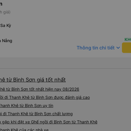
n
h giá)
 Sa Kỳ
KH
à Nẵng
keyboard_arrow_down
Thông tin chi tiết
ê từ Bình Sơn giá tốt nhất
hê từ Bình Sơn tốt nhất hiện nay 08/2026
gồi đi Thanh Khê từ Bình Sơn được đánh giá cao
Thanh Khê từ Bình Sơn uy tín
i đi Thanh Khê từ Bình Sơn chất lượng
ặp khi đặt xe Ghế ngồi đi Bình Sơn từ Thanh Khê
Thanh Khê của các nhà xe