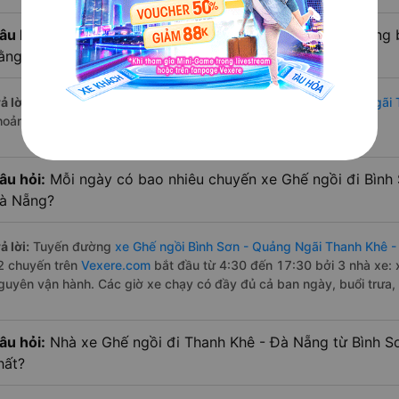
âu hỏi:
Từ Bình Sơn - Quảng Ngãi đi Thanh Khê - Đà Nẵng 
ằng xe Ghế ngồi?
ả lời:
Đường di chuyển bằng
xe Ghế ngồi đi Bình Sơn - Quảng Ngãi
hoảng 133 km.
âu hỏi:
Mỗi ngày có bao nhiêu chuyến xe Ghế ngồi đi Bình
à Nẵng?
ả lời:
Tuyến đường
xe Ghế ngồi Bình Sơn - Quảng Ngãi Thanh Khê 
2 chuyến trên
Vexere.com
bắt đầu từ 4:30 đến 17:30 bởi 3 nhà xe:
guyên vận hành. Các giờ xe chạy có đầy đủ cả ban ngày, buổi trưa,
âu hỏi:
Nhà xe Ghế ngồi đi Thanh Khê - Đà Nẵng từ Bình S
hất?