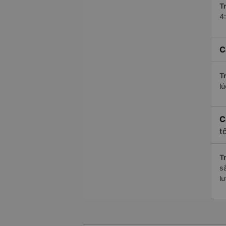
Tr
4
C
Tr
l
C
t
Tr
s
l