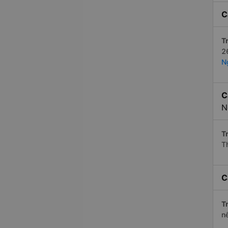
C
Tr
2
N
C
N
Tr
T
C
Tr
n