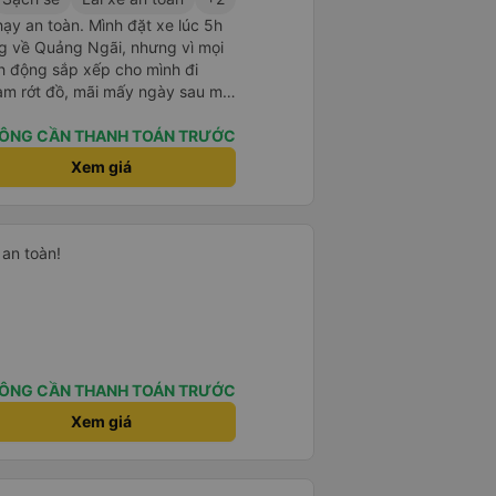
hạy an toàn. Mình đặt xe lúc 5h
g về Quảng Ngãi, nhưng vì mọi
h động sắp xếp cho mình đi
àm rớt đồ, mãi mấy ngày sau mới
 cũng giúp mình tìm lại. Lần sau
ng Ngãi thì mình sẽ đi tiếp với
ÔNG CẦN THANH TOÁN TRƯỚC
Xem giá
 an toàn!
ÔNG CẦN THANH TOÁN TRƯỚC
Xem giá