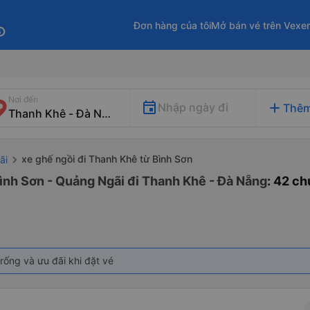
Đơn hàng của tôi
Mở bán vé trên Vexe
fo
Nơi đến
add
Nhập ngày đi
Thêm
xe ghế ngồi đi Thanh Khê từ Bình Sơn
ãi
Bình Sơn - Quảng Ngãi đi Thanh Khê - Đà Nẵng
: 42 c
rống và ưu đãi khi đặt vé