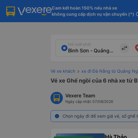
Cam kết hoàn 150% nếu nhà xe

không cung cấp dịch vụ vận chuyển (*)
in
Nơi xuất phát
import_export
Vé xe khách
xe đi Đà Nẵng từ Quảng Ng
Vé xe Ghế ngồi của 6 nhà xe từ 
Vexere Team
Ngày cập nhật: 07/08/2026
Chọn ngày đi để xem giá vé, số ghế t
info
Hà Thảo