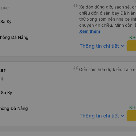
Xe đón đúng giờ, sạch sẽ, c
 giá)
chiều đón ở sân bay Đà Nẵn
thứ xong sớm nên nhà xe lin
 Sa Kỳ
chuyến 4h chiều. Mình còn l
phát hiện ra, và phía nhà xe
Xem thêm
phòng Đà Nẵng
nếu di chuyển Đà Nẵng - Quả
KH
nhà xe Hà Thảo.
keyboard_arrow_down
Thông tin chi tiết
ar
Đến sớm hơn dự kiến. Lái xe
á)
 Sa Kỳ
KH
Phòng Đà Nẵng
keyboard_arrow_down
Thông tin chi tiết