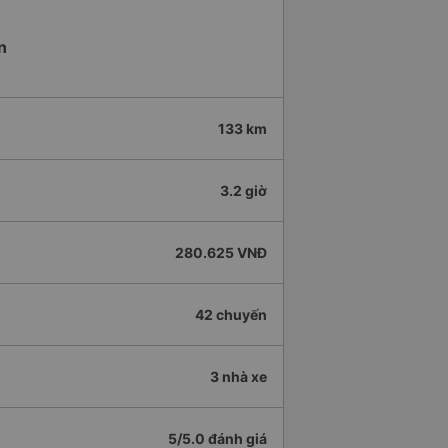
n
133 km
3.2 giờ
280.625 VNĐ
42 chuyến
3 nhà xe
5/5.0 đánh giá