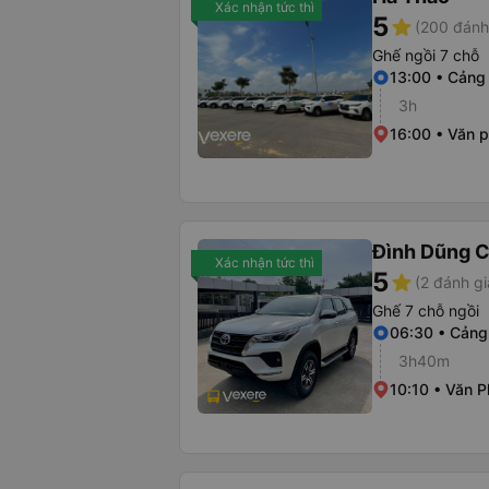
Xác nhận tức thì
5
star
(200 đánh
Ghế ngồi 7 chỗ
13:00 • Cảng
3h
16:00 • Văn 
Đình Dũng C
Xác nhận tức thì
5
star
(2 đánh gi
Ghế 7 chỗ ngồi
06:30 • Cảng
3h40m
10:10 • Văn 