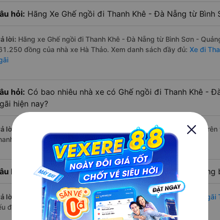
âu hỏi:
Hãng Xe Ghế ngồi đi Thanh Khê - Đà Nẵng từ Bình S
ả lời:
Hãng xe Ghế ngồi đi Thanh Khê - Đà Nẵng từ Bình Sơn - Quảng 
61.250 đồng của nhà xe Hà Thảo. Xem danh sách đầy đủ:
Xe đi Th
gãi
âu hỏi:
Có bao nhiêu nhà xe có Ghế ngồi đi Thanh Khê - Đ
gãi hiện nay?
ả lời:
Tính tới thời điểm hiện nay thì có 3 nhà xe có xe Ghế ngồi tr
hanh Khê - Đà Nẵng hiện nay
âu hỏi:
Từ Bình Sơn - Quảng Ngãi đi Thanh Khê - Đà Nẵng 
ả lời:
Thời gian di chuyển bằng
xe Ghế ngồi Bình Sơn - Quảng Ngãi
ếu đường đi khá thuận lợi