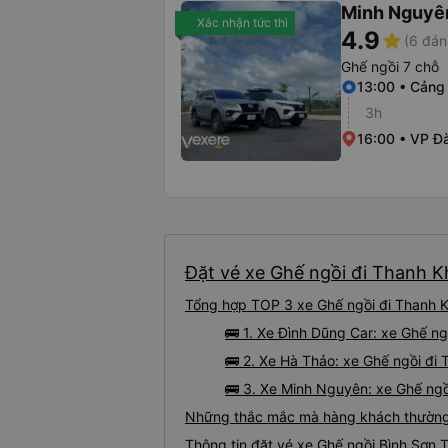
Minh Nguyê
Xác nhận tức thì
4.9
star
(6 đán
Ghế ngồi 7 chỗ
13:00 • Cảng
3h
16:00 • VP Đ
Đặt vé xe Ghế ngồi đi Thanh Kh
Tổng hợp TOP 3 xe Ghế ngồi đi Thanh K
🚌 1. Xe Đình Dũng Car: xe Ghế n
🚌 2. Xe Hà Thảo: xe Ghế ngồi đi 
🚌 3. Xe Minh Nguyên: xe Ghế ngồ
Những thắc mắc mà hàng khách thường g
Thông tin đặt vé xe Ghế ngồi Bình Sơn 