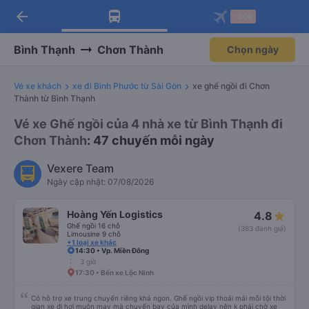
arrow_back
Tải app Vexere ngay!
Tải app Vexere
-30k
Mở app
Mở app
Nhận ưu đãi thành viên độc
-30k/ghế khi đặt vé máy bay qua
quyền
app
Bình Thạnh
Chơn Thành
Chọn ngày
Vé xe khách
xe đi Bình Phước từ Sài Gòn
xe ghế ngồi đi Chơn
Thành từ Bình Thạnh
Vé xe Ghế ngồi của 4 nhà xe từ Bình Thạnh đi
Chơn Thành
: 47 chuyến mỗi ngày
Vexere Team
Ngày cập nhật: 07/08/2026
Hoàng Yến Logistics
4.8
Ghế ngồi 16 chỗ
(383 đánh giá)
Limousine 9 chỗ
+1 loại xe khác
14:30 • Vp. Miền Đông
3 giờ
17:30 • Bến xe Lộc Ninh
Có hỗ trợ xe trung chuyển riêng khá ngon. Ghế ngồi vip thoải mái mỗi tội thời
gian xe đi hơi muộn may mà chuyến bay của mình delay nên k phải chờ xe