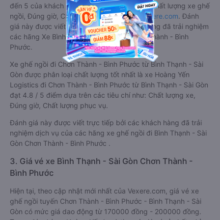
đến 5 của khách hàng với các tiêu chí như: Chất lượng xe ghế
ngồi, Đúng giờ, Chất lượng phục vụ trên
Vexere.com
. Đánh
giá này được viết trực tiếp bởi các khách hàng đã trải nghiệm
các hãng Xe Bình Thạnh - Sài Gòn đi Chơn Thành - Bình
Phước.
Xe ghế ngồi đi Chơn Thành - Bình Phước từ Bình Thạnh - Sài
Gòn được phân loại chất lượng tốt nhất là xe Hoàng Yến
Logistics đi Chơn Thành - Bình Phước từ Bình Thạnh - Sài Gòn
đạt 4.8 / 5 điểm dựa trên các tiêu chí như: Chất lượng xe,
Đúng giờ, Chất lượng phục vụ.
Đánh giá này được viết trực tiếp bởi các khách hàng đã trải
nghiệm dịch vụ của các hãng xe ghế ngồi đi Bình Thạnh - Sài
Gòn Chơn Thành - Bình Phước .
3. Giá vé xe Bình Thạnh - Sài Gòn Chơn Thành -
Bình Phước
Hiện tại, theo cập nhật mới nhất của Vexere.com, giá vé xe
ghế ngồi tuyến Chơn Thành - Bình Phước - Bình Thạnh - Sài
Gòn có mức giá dao động từ 170000 đồng - 200000 đồng.