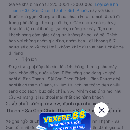
Giá vé khá bình ổn từ 220.000đ - 300.000đ.
Loại xe Bình
Thạnh - Sài Gòn Chơn Thành - Bình Phước
này với kích
thước nhỏ gọn, Khung xe theo chuẩn Ford Transit rất dễ đi
trong phố đông, đường chật hẹp. Các nhà xe có dịch vụ
đưa đón tận nơi thường lựa chọn dòng xe này. Tạo cho
khách hàng cảm giác riêng tư, không ồn ào, xô bồ. Thích
hợp với những nhóm gia đình, nhóm bạn - đi khoảng 5-7
người sẽ cực kỳ thoải mái không khác gì thuê hẳn 1 chiếc xe
đi riêng
Tiện ích
Được trang bị đầy đủ các tiện ích thông thường như máy
lạnh, chăn đắp, nước uống. Điểm cộng cho dòng xe ghế
ngồi đi Bình Thạnh - Sài Gòn Chơn Thành - Bình Phước ghế
ngồi là có thêm tủ lạnh, tivi led 19 inch, hệ thống đèn chiếu
sáng đọc sách, bục gác chân, v.v.. Nhằm đáp ứng mọi nhu
cầu và mang lại sự thoải mái nhất cho hành khách.
2. Về chất lượng, review, đánh giá nhà xe Bình
Thạnh - Sài Gòn Chơn Thành - Bình Phước ghế ngồi
Xe ghế ngồi đi Chơn Thành - Bình Phước từ Bình Thạnh - Sài
Gòn tốt nhất được phân loại chất lượng dựa trên đánh giá từ 1