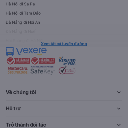
Hà Nội đi Sa Pa
Hà Nội đi Tam Đảo
Đà Nẵng đi Hội An
Đà Nẵng đi Huế
Hải Phòng đi Hà Nội
Xem tất cả tuyến đường
keyboard_arrow_down
Về chúng tôi
keyboard_arrow_down
Hỗ trợ
keyboard_arrow_down
Trở thành đối tác