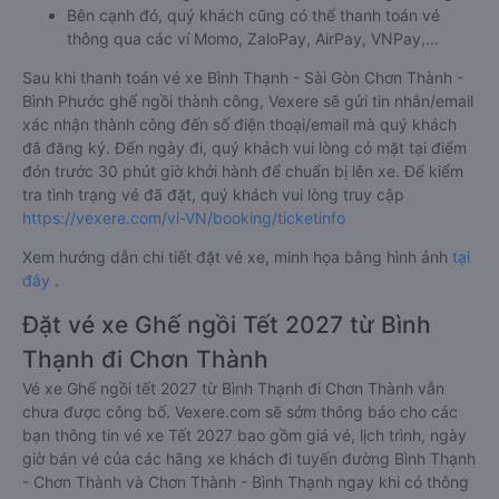
Bên cạnh đó, quý khách cũng có thể thanh toán vé
thông qua các ví Momo, ZaloPay, AirPay, VNPay,…
Sau khi thanh toán vé xe Bình Thạnh - Sài Gòn Chơn Thành -
Bình Phước ghế ngồi thành công, Vexere sẽ gửi tin nhắn/email
xác nhận thành công đến số điện thoại/email mà quý khách
đã đăng ký. Đến ngày đi, quý khách vui lòng có mặt tại điểm
đón trước 30 phút giờ khởi hành để chuẩn bị lên xe. Để kiểm
tra tình trạng vé đã đặt, quý khách vui lòng truy cập
https://vexere.com/vi-VN/booking/ticketinfo
Xem hướng dẫn chi tiết đặt vé xe, minh họa bằng hình ảnh
tại
đây
.
Đặt vé xe Ghế ngồi Tết 2027 từ Bình
Thạnh đi Chơn Thành
Vé xe Ghế ngồi tết 2027 từ Bình Thạnh đi Chơn Thành vẫn
chưa được công bố. Vexere.com sẽ sớm thông báo cho các
bạn thông tin vé xe Tết 2027 bao gồm giá vé, lịch trình, ngày
giờ bán vé của các hãng xe khách đi tuyến đường Bình Thạnh
- Chơn Thành và Chơn Thành - Bình Thạnh ngay khi có thông