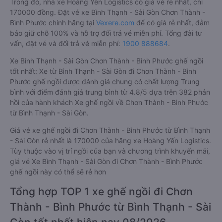
Trong đó, nhà xe Hoàng Yến Logistics có giá vé rẻ nhất, chỉ
170000 đồng. Đặt vé xe Bình Thạnh - Sài Gòn Chơn Thành -
Bình Phước chính hãng tại
Vexere.com
để có giá rẻ nhất, đảm
bảo giữ chỗ 100% và hỗ trợ đổi trả vé miễn phí. Tổng đài tư
vấn, đặt vé và đổi trả vé miễn phí:
1900 888684
.
Xe Bình Thạnh - Sài Gòn Chơn Thành - Bình Phước ghế ngồi
tốt nhất: Xe từ Bình Thạnh - Sài Gòn đi Chơn Thành - Bình
Phước ghế ngồi được đánh giá chung có chất lượng Trung
bình với điểm đánh giá trung bình từ 4.8/5 dựa trên 382 phản
hồi của hành khách Xe ghế ngồi về Chơn Thành - Bình Phước
từ Bình Thạnh - Sài Gòn.
Giá vé xe ghế ngồi đi Chơn Thành - Bình Phước từ Bình Thạnh
- Sài Gòn rẻ nhất là 170000 của hãng xe Hoàng Yến Logistics.
Tùy thuộc vào vị trí ngồi của bạn và chương trình khuyến mãi,
giá vé Xe Bình Thạnh - Sài Gòn đi Chơn Thành - Bình Phước
ghế ngồi này có thể sẽ rẻ hơn
Tổng hợp TOP 1 xe ghế ngồi đi Chơn
Thành - Bình Phước từ Bình Thạnh - Sài