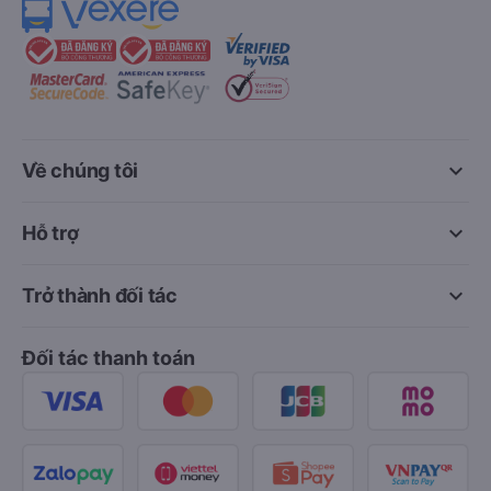
keyboard_arrow_down
Về chúng tôi
keyboard_arrow_down
Hỗ trợ
keyboard_arrow_down
Trở thành đối tác
Đối tác thanh toán