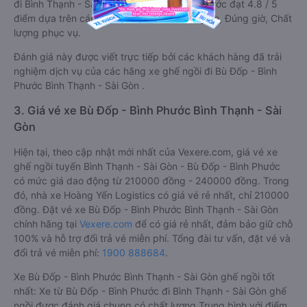
đi Bình Thạnh - Sài Gòn từ Bù Đốp - Bình Phước đạt 4.8 / 5
điểm dựa trên các tiêu chí như: Chất lượng xe, Đúng giờ, Chất
lượng phục vụ.
Đánh giá này được viết trực tiếp bởi các khách hàng đã trải
nghiệm dịch vụ của các hãng xe ghế ngồi đi Bù Đốp - Bình
Phước Bình Thạnh - Sài Gòn .
3. Giá vé xe Bù Đốp - Bình Phước Bình Thạnh - Sài
Gòn
Hiện tại, theo cập nhật mới nhất của Vexere.com, giá vé xe
ghế ngồi tuyến Bình Thạnh - Sài Gòn - Bù Đốp - Bình Phước
có mức giá dao động từ 210000 đồng - 240000 đồng. Trong
đó, nhà xe Hoàng Yến Logistics có giá vé rẻ nhất, chỉ 210000
đồng. Đặt vé xe Bù Đốp - Bình Phước Bình Thạnh - Sài Gòn
chính hãng tại
Vexere.com
để có giá rẻ nhất, đảm bảo giữ chỗ
100% và hỗ trợ đổi trả vé miễn phí. Tổng đài tư vấn, đặt vé và
đổi trả vé miễn phí:
1900 888684
.
Xe Bù Đốp - Bình Phước Bình Thạnh - Sài Gòn ghế ngồi tốt
nhất: Xe từ Bù Đốp - Bình Phước đi Bình Thạnh - Sài Gòn ghế
ngồi được đánh giá chung có chất lượng Trung bình với điểm