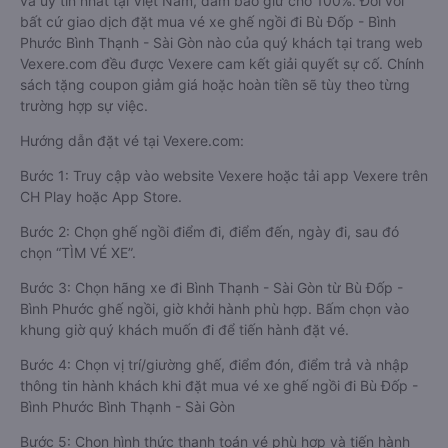
và uy tín nhất tại Việt Nam, đảm bảo giữ chỗ 100%. Đối với
bất cứ giao dịch đặt mua vé xe ghế ngồi đi Bù Đốp - Bình
Phước Bình Thạnh - Sài Gòn nào của quý khách tại trang web
Vexere.com đều được Vexere cam kết giải quyết sự cố. Chính
sách tặng coupon giảm giá hoặc hoàn tiền sẽ tùy theo từng
trường hợp sự việc.
Hướng dẫn đặt vé tại Vexere.com:
Bước 1: Truy cập vào website Vexere hoặc tải app Vexere trên
CH Play hoặc App Store.
Bước 2: Chọn ghế ngồi điểm đi, điểm đến, ngày đi, sau đó
chọn “TÌM VÉ XE”.
Bước 3: Chọn hãng xe đi Bình Thạnh - Sài Gòn từ Bù Đốp -
Bình Phước ghế ngồi, giờ khởi hành phù hợp. Bấm chọn vào
khung giờ quý khách muốn đi để tiến hành đặt vé.
Bước 4: Chọn vị trí/giường ghế, điểm đón, điểm trả và nhập
thông tin hành khách khi đặt mua vé xe ghế ngồi đi Bù Đốp -
Bình Phước Bình Thạnh - Sài Gòn
Bước 5: Chọn hình thức thanh toán vé phù hợp và tiến hành