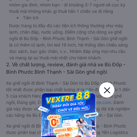
nhóm gia đình, nhóm bạn - đi khoảng 5-7 người sẽ cực kỳ
thoải mái không khác gì thuê hẳn 1 chiếc xe đi riêng
Tiện ích
Được trang bị đầy đủ các tiện ích thông thường như máy
lạnh, chăn đắp, nước uống. Điểm cộng cho dòng xe ghế
ngồi đi Bù Đốp - Bình Phước Bình Thạnh - Sài Gòn ghế ngồi
là có thêm tủ lạnh, tivi led 19 inch, hệ thống đèn chiếu sáng
đọc sách, bục gác chân, v.v.. Nhằm đáp ứng mọi nhu cầu
và mang lại sự thoải mái nhất cho hành khách.
2. Về chất lượng, review, đánh giá nhà xe Bù Đốp -
Bình Phước Bình Thạnh - Sài Gòn ghế ngồi
Xe ghế ngồi đi Bình Thạnh - Sài Gòn từ Bù Đốp - Bình Phước
tốt nhất được phân loại chất lượng dựa trên đánh giá từ 1 đến
5 của khách hàng với các tiêu chí như: Chất lượng xe ghế
ngồi, Đúng giờ, Chất lượng phục vụ trên
Vexere.com
. Đánh
giá này được viết trực tiếp bởi các khách hàng đã trải nghiệm
các hãng Xe Bù Đốp - Bình Phước đi Bình Thạnh - Sài Gòn.
Xe ghế ngồi đi Bình Thạnh - Sài Gòn từ Bù Đốp - Bình Phước
được phân loại chất lượng tốt nhất là xe Hoàng Yến Logistics