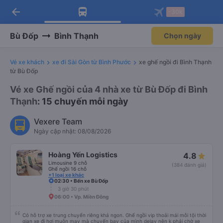
arrow_back
Tải app Vexere ngay!
Tải app Vexere
-30k
Mở app
Mở app
Nhận ưu đãi thành viên độc
-30k/ghế khi đặt vé máy bay qua
quyền
app
Bù Đốp
Bình Thạnh
Chọn ngày
Vé xe khách
xe đi Sài Gòn từ Bình Phước
xe ghế ngồi đi Bình Thạnh
từ Bù Đốp
Vé xe Ghế ngồi của 4 nhà xe từ Bù Đốp đi Bình
Thạnh
: 15 chuyến mỗi ngày
Vexere Team
Ngày cập nhật: 08/08/2026
Hoàng Yến Logistics
4.8
Limousine 9 chỗ
(384 đánh giá)
Ghế ngồi 16 chỗ
+1 loại xe khác
02:30 • Bến xe Bù Đốp
3 giờ 30 phút
06:00 • Vp. Miền Đông
Có hỗ trợ xe trung chuyển riêng khá ngon. Ghế ngồi vip thoải mái mỗi tội thời
gian xe đi hơi muộn may mà chuyến bay của mình delay nên k phải chờ xe