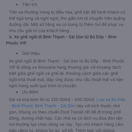
Tiện ích
Trên xe thường trang bị điều hòa, ghế bật để hành khách có
thể ngả lưng và nghỉ ngơi, thư giãn khi di chuyển trên quãng
đường dài. Một số hãng xe có trang bị thêm tivi để phục vụ
nhu cầu giải trí của khách hàng.
b. Xe ghế ngồi đi Bình Thạnh - Sài Gòn từ Bù Đốp - Bình
Phước VIP
Giới thiệu
Xe ghế ngồi đi Bình Thạnh - Sài Gòn từ Bù Đốp - Bình Phước
VIP là dòng xe limousine hạng thương gia với khoang tách
biệt giữa ghế ngồi và ghế lái. Khoảng cách giữa các ghế
ngồi khá thoải mái, đáp ứng được nhu cầu thoải mái và tiện
nghi trong suốt quá trình di chuyển.
Ưu điểm
Giá vé khá bình ổn từ 220.000đ - 300.000đ.
Loại xe Bù Đốp
- Bình Phước Bình Thạnh - Sài Gòn
này với kích thước nhỏ
gọn, Khung xe theo chuẩn Ford Transit rất dễ đi trong phố
đông, đường chật hẹp. Các nhà xe có dịch vụ đưa đón tận
nơi thường lựa chọn dòng xe này. Tạo cho khách hàng cảm
giác riêng tư, không ồn ào, xô bồ. Thích hợp với những