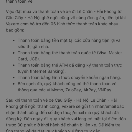
thanh toán vé.
Việc đặt mua và thanh toán vé xe đi Lê Chân - Hải Phòng từ
Cầu Giấy - Hà Nội ghế ngồi cũng vô cùng đơn giản, tiện lợi khi
Vexere.com hỗ trợ đến 06 hình thức thanh toán khác nhau
bao gồm:
Thanh toán bằng tiền mặt tại các cửa hàng tiện lợi và
siêu thị gần nhà.
Thanh toán bằng thẻ thanh toán quốc tế (Visa, Master
Card, JCB).
Thanh toán bằng thẻ ATM đã đăng ký thanh toán trực
tuyến (Internet Banking).
Thanh toán bằng hình thức chuyển khoản ngân hàng.
Bên cạnh đó, quý khách cũng có thể thanh toán vé
thông qua các ví Momo, ZaloPay, AirPay, VNPay,…
Sau khi thanh toán vé xe Cầu Giấy - Hà Nội Lê Chân - Hải
Phòng ghế ngồi thành công, Vexere sẽ gửi tin nhắn/email xác
nhận thành công đến số điện thoại/email mà quý khách đã
đăng ký. Đến ngày đi, quý khách vui lòng có mặt tại điểm đón
trước 30 phút giờ khởi hành để chuẩn bị lên xe. Để kiểm tra
tình trạng vé đã đặt, quý khách vui lòng truy cập