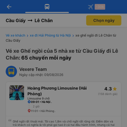
arrow_back
Tải app Vexere ngay!
Tải app Vexere
-30k
Mở app
Mở app
Nhận ưu đãi thành viên độc
-30k/ghế khi đặt vé máy bay qua
quyền
app
Cầu Giấy
Lê Chân
Chọn ngày
Vé xe khách
xe đi Hải Phòng từ Hà Nội
xe ghế ngồi đi Lê Chân từ
Cầu Giấy
Vé xe Ghế ngồi của 5 nhà xe từ Cầu Giấy đi Lê
Chân
: 65 chuyến mỗi ngày
Vexere Team
Ngày cập nhật: 09/08/2026
Hoàng Phương Limousine (Hải
4.3
Phòng)
(158 đánh giá)
Limousine 9 chỗ
09:01 • Hà Nội .
2 giờ
11:01 • Hải Phòng .
Ghế ngồi rất thoải mái. Tôi cao 1,8m và chỗ ngồi rất rộng rãi. Điểm đón và
trả khách có nghĩa là tôi phải gọi taxi ở cả hai đầu hành trình, nhưng cả hai