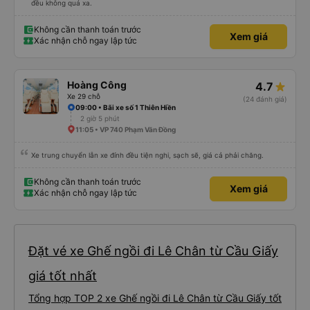
đều không quá xa.
Không cần thanh toán trước
Xem giá
Xác nhận chỗ ngay lập tức
Hoàng Công
4.7
Xe 29 chỗ
(24 đánh giá)
09:00 • Bãi xe số 1 Thiên Hiền
2 giờ 5 phút
11:05 • VP 740 Phạm Văn Đồng
Xe trung chuyển lẫn xe đính đều tiện nghi, sạch sẽ, giá cả phải chăng.
Không cần thanh toán trước
Xem giá
Xác nhận chỗ ngay lập tức
Đặt vé xe Ghế ngồi đi Lê Chân từ Cầu Giấy
giá tốt nhất
Tổng hợp TOP 2 xe Ghế ngồi đi Lê Chân từ Cầu Giấy tốt