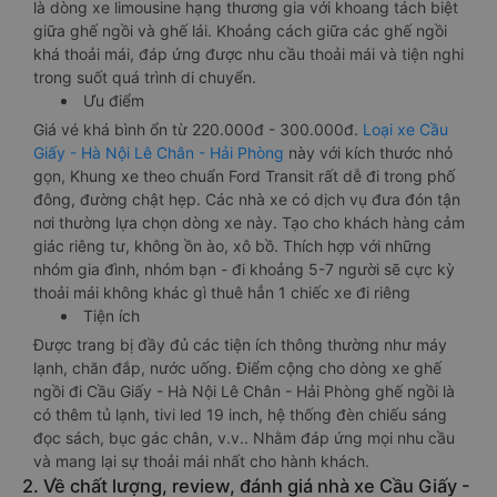
là dòng xe limousine hạng thương gia với khoang tách biệt
giữa ghế ngồi và ghế lái. Khoảng cách giữa các ghế ngồi
khá thoải mái, đáp ứng được nhu cầu thoải mái và tiện nghi
trong suốt quá trình di chuyển.
Ưu điểm
Giá vé khá bình ổn từ 220.000đ - 300.000đ.
Loại xe Cầu
Giấy - Hà Nội Lê Chân - Hải Phòng
này với kích thước nhỏ
gọn, Khung xe theo chuẩn Ford Transit rất dễ đi trong phố
đông, đường chật hẹp. Các nhà xe có dịch vụ đưa đón tận
nơi thường lựa chọn dòng xe này. Tạo cho khách hàng cảm
giác riêng tư, không ồn ào, xô bồ. Thích hợp với những
nhóm gia đình, nhóm bạn - đi khoảng 5-7 người sẽ cực kỳ
thoải mái không khác gì thuê hẳn 1 chiếc xe đi riêng
Tiện ích
Được trang bị đầy đủ các tiện ích thông thường như máy
lạnh, chăn đắp, nước uống. Điểm cộng cho dòng xe ghế
ngồi đi Cầu Giấy - Hà Nội Lê Chân - Hải Phòng ghế ngồi là
có thêm tủ lạnh, tivi led 19 inch, hệ thống đèn chiếu sáng
đọc sách, bục gác chân, v.v.. Nhằm đáp ứng mọi nhu cầu
và mang lại sự thoải mái nhất cho hành khách.
2. Về chất lượng, review, đánh giá nhà xe Cầu Giấy -