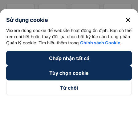
close
Sử dụng cookie
Vexere dùng cookie để website hoạt động ổn định. Bạn có thể
xem chi tiết hoặc thay đổi lựa chọn bất kỳ lúc nào trong phần
Quản lý cookie. Tìm hiểu thêm trong
Chính sách Cookie
.
Chấp nhận tất cả
Tùy chọn cookie
Từ chối
Theo dõi chúng tôi trên
Facebook
Tiktok
Youtube
Công ty TNHH Thương Mại Dịch Vụ Vexere
Địa chỉ đăng ký kinh doanh: 8C Chữ Đồng Tử, Phường Tân