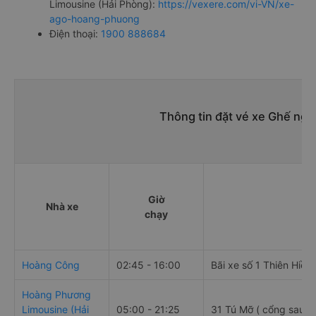
Limousine (Hải Phòng):
https://vexere.com/vi-VN/xe-
ago-hoang-phuong
Điện thoại:
1900 888684
Thông tin đặt vé xe Ghế ngồ
Giờ
Nhà xe
Đi
chạy
Hoàng Công
02:45 - 16:00
Bãi xe số 1 Thiên Hiền
Hoàng Phương
Limousine (Hải
05:00 - 21:25
31 Tú Mỡ ( cổng sau B