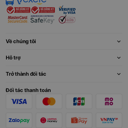
keyboard_arrow_down
Về chúng tôi
keyboard_arrow_down
Hỗ trợ
keyboard_arrow_down
Trở thành đối tác
Đối tác thanh toán