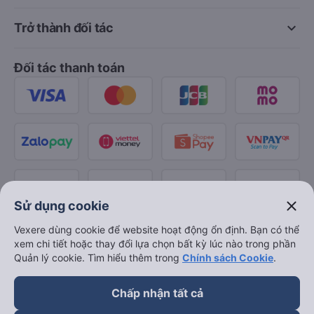
keyboard_arrow_down
Trở thành đối tác
Đối tác thanh toán
close
Sử dụng cookie
Vexere dùng cookie để website hoạt động ổn định. Bạn có thể
xem chi tiết hoặc thay đổi lựa chọn bất kỳ lúc nào trong phần
Quản lý cookie. Tìm hiểu thêm trong
Chính sách Cookie
.
Chấp nhận tất cả