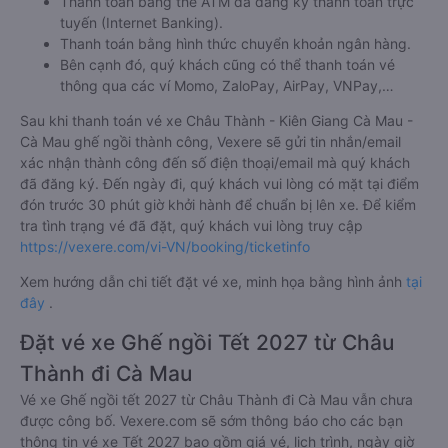
Thanh toán bằng thẻ ATM đã đăng ký thanh toán trực
tuyến (Internet Banking).
Thanh toán bằng hình thức chuyển khoản ngân hàng.
Bên cạnh đó, quý khách cũng có thể thanh toán vé
thông qua các ví Momo, ZaloPay, AirPay, VNPay,…
Sau khi thanh toán vé xe Châu Thành - Kiên Giang Cà Mau -
Cà Mau ghế ngồi thành công, Vexere sẽ gửi tin nhắn/email
xác nhận thành công đến số điện thoại/email mà quý khách
đã đăng ký. Đến ngày đi, quý khách vui lòng có mặt tại điểm
đón trước 30 phút giờ khởi hành để chuẩn bị lên xe. Để kiểm
tra tình trạng vé đã đặt, quý khách vui lòng truy cập
https://vexere.com/vi-VN/booking/ticketinfo
Xem hướng dẫn chi tiết đặt vé xe, minh họa bằng hình ảnh
tại
đây
.
Đặt vé xe Ghế ngồi Tết 2027 từ Châu
Thành đi Cà Mau
Vé xe Ghế ngồi tết 2027 từ Châu Thành đi Cà Mau vẫn chưa
được công bố. Vexere.com sẽ sớm thông báo cho các bạn
thông tin vé xe Tết 2027 bao gồm giá vé, lịch trình, ngày giờ