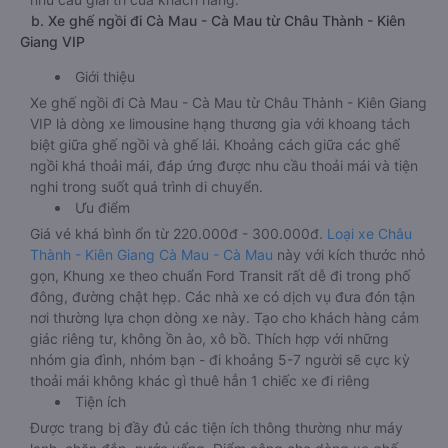
b. Xe ghế ngồi đi Cà Mau - Cà Mau từ Châu Thành - Kiên
Giang VIP
Giới thiệu
Xe ghế ngồi đi Cà Mau - Cà Mau từ Châu Thành - Kiên Giang
VIP là dòng xe limousine hạng thương gia với khoang tách
biệt giữa ghế ngồi và ghế lái. Khoảng cách giữa các ghế
ngồi khá thoải mái, đáp ứng được nhu cầu thoải mái và tiện
nghi trong suốt quá trình di chuyển.
Ưu điểm
Giá vé khá bình ổn từ 220.000đ - 300.000đ.
Loại xe Châu
Thành - Kiên Giang Cà Mau - Cà Mau
này với kích thước nhỏ
gọn, Khung xe theo chuẩn Ford Transit rất dễ đi trong phố
đông, đường chật hẹp. Các nhà xe có dịch vụ đưa đón tận
nơi thường lựa chọn dòng xe này. Tạo cho khách hàng cảm
giác riêng tư, không ồn ào, xô bồ. Thích hợp với những
nhóm gia đình, nhóm bạn - đi khoảng 5-7 người sẽ cực kỳ
thoải mái không khác gì thuê hẳn 1 chiếc xe đi riêng
Tiện ích
Được trang bị đầy đủ các tiện ích thông thường như máy