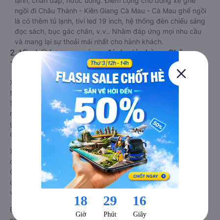
lạnh, chăn đắp, nước uống. Điểm cộng cho dòng xe ghế
ngồi đi Châu Thành - Kiên Giang Cà Mau - Cà Mau ghế ngồi
là có thêm tủ lạnh, tivi led 19 inch, hệ thống đèn chiếu sáng
đọc sách, bục gác chân, v.v.. Nhằm đáp ứng mọi nhu cầu
và mang lại sự thoải mái nhất cho hành khách.
2. Về chất lượng, review, đánh giá nhà xe Châu
Thành - Kiên Giang Cà Mau - Cà Mau ghế ngồi
Xe ghế ngồi đi Cà Mau - Cà Mau từ Châu Thành - Kiên Giang
tốt nhất được phân loại chất lượng dựa trên đánh giá từ 1 đến
5 của khách hàng với các tiêu chí như: Chất lượng xe ghế
ngồi, Đúng giờ, Chất lượng phục vụ trên
Vexere.com
. Đánh
giá này được viết trực tiếp bởi các khách hàng đã trải nghiệm
các hãng Xe Châu Thành - Kiên Giang đi Cà Mau - Cà Mau.
Xe ghế ngồi đi Cà Mau - Cà Mau từ Châu Thành - Kiên Giang
được phân loại chất lượng tốt nhất là xe Hiền Vân đi Cà Mau -
Cà Mau từ Châu Thành - Kiên Giang đạt 3.6 / 5 điểm dựa trên
các tiêu chí như: Chất lượng xe, Đúng giờ, Chất lượng phục
vụ.
Đánh giá này được viết trực tiếp bởi các khách hàng đã trải
nghiệm dịch vụ của các hãng xe ghế ngồi đi Châu Thành -