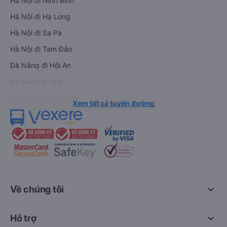
Hà Nội đi Ninh Bình
Hà Nội đi Hạ Long
Hà Nội đi Sa Pa
Hà Nội đi Tam Đảo
Đà Nẵng đi Hội An
Đà Nẵng đi Huế
Hải Phòng đi Hà Nội
Xem tất cả tuyến đường
keyboard_arrow_down
Về chúng tôi
keyboard_arrow_down
Hỗ trợ