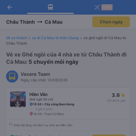
arrow_back
Tải app Vexere ngay!
Tải app Vexere
-30k
Mở app
Mở app
Nhận ưu đãi thành viên độc
-30k/ghế khi đặt vé máy bay qua
quyền
app
Châu Thành
Cà Mau
Chọn ngày
Vé xe khách
xe đi Cà Mau từ Kiên Giang
xe ghế ngồi đi Cà Mau từ
Châu Thành
Vé xe Ghế ngồi của 4 nhà xe từ Châu Thành đi
Cà Mau
: 5 chuyến mỗi ngày
Vexere Team
Ngày cập nhật: 10/08/2026
Hiền Vân
3.6
Ghế ngồi 29 chỗ
(59 đánh giá)
15:30 • Cây xăng Nam Hưng
3 giờ 5 phút
18:35 • Trạm Cà Mau
Khá hài lòng với dịch vụ nhà xe Hiền Vân