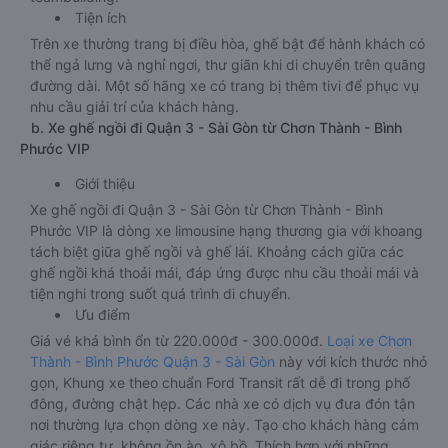
Tiện ích
Trên xe thường trang bị điều hòa, ghế bật để hành khách có
thể ngả lưng và nghỉ ngơi, thư giãn khi di chuyển trên quãng
đường dài. Một số hãng xe có trang bị thêm tivi để phục vụ
nhu cầu giải trí của khách hàng.
b. Xe ghế ngồi đi Quận 3 - Sài Gòn từ Chơn Thành - Bình
Phước VIP
Giới thiệu
Xe ghế ngồi đi Quận 3 - Sài Gòn từ Chơn Thành - Bình
Phước VIP là dòng xe limousine hạng thương gia với khoang
tách biệt giữa ghế ngồi và ghế lái. Khoảng cách giữa các
ghế ngồi khá thoải mái, đáp ứng được nhu cầu thoải mái và
tiện nghi trong suốt quá trình di chuyển.
Ưu điểm
Giá vé khá bình ổn từ 220.000đ - 300.000đ.
Loại xe Chơn
Thành - Bình Phước Quận 3 - Sài Gòn
này với kích thước nhỏ
gọn, Khung xe theo chuẩn Ford Transit rất dễ đi trong phố
đông, đường chật hẹp. Các nhà xe có dịch vụ đưa đón tận
nơi thường lựa chọn dòng xe này. Tạo cho khách hàng cảm
giác riêng tư, không ồn ào, xô bồ. Thích hợp với những