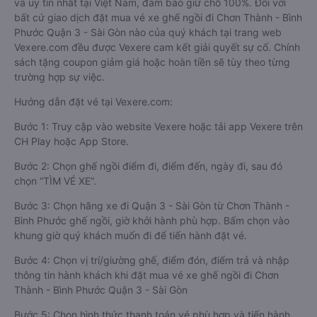
và uy tín nhất tại Việt Nam, đảm bảo giữ chỗ 100%. Đối với
bất cứ giao dịch đặt mua vé xe ghế ngồi đi Chơn Thành - Bình
Phước Quận 3 - Sài Gòn nào của quý khách tại trang web
Vexere.com đều được Vexere cam kết giải quyết sự cố. Chính
sách tặng coupon giảm giá hoặc hoàn tiền sẽ tùy theo từng
trường hợp sự việc.
Hướng dẫn đặt vé tại Vexere.com:
Bước 1: Truy cập vào website Vexere hoặc tải app Vexere trên
CH Play hoặc App Store.
Bước 2: Chọn ghế ngồi điểm đi, điểm đến, ngày đi, sau đó
chọn “TÌM VÉ XE”.
Bước 3: Chọn hãng xe đi Quận 3 - Sài Gòn từ Chơn Thành -
Bình Phước ghế ngồi, giờ khởi hành phù hợp. Bấm chọn vào
khung giờ quý khách muốn đi để tiến hành đặt vé.
Bước 4: Chọn vị trí/giường ghế, điểm đón, điểm trả và nhập
thông tin hành khách khi đặt mua vé xe ghế ngồi đi Chơn
Thành - Bình Phước Quận 3 - Sài Gòn
Bước 5: Chọn hình thức thanh toán vé phù hợp và tiến hành