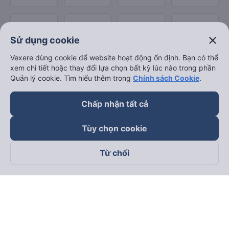
close
Sử dụng cookie
Vexere dùng cookie để website hoạt động ổn định. Bạn có thể
xem chi tiết hoặc thay đổi lựa chọn bất kỳ lúc nào trong phần
Quản lý cookie. Tìm hiểu thêm trong
Chính sách Cookie
.
Chấp nhận tất cả
Tùy chọn cookie
Từ chối
Theo dõi chúng tôi trên
Facebook
Tiktok
Youtube
Công ty TNHH Thương Mại Dịch Vụ Vexere