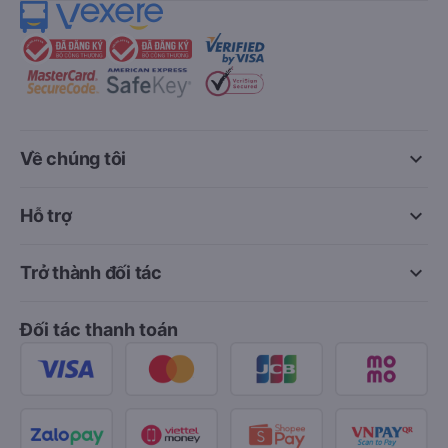
keyboard_arrow_down
Về chúng tôi
keyboard_arrow_down
Hỗ trợ
keyboard_arrow_down
Trở thành đối tác
Đối tác thanh toán