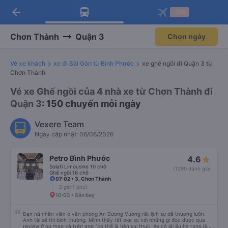
arrow_back
Tải app Vexere ngay!
Tải app Vexere
-30k
Mở app
Mở app
Nhận ưu đãi thành viên độc
-30k/ghế khi đặt vé máy bay qua
quyền
app
Chơn Thành
Quận 3
Chọn ngày
Vé xe khách
xe đi Sài Gòn từ Bình Phước
xe ghế ngồi đi Quận 3 từ
Chơn Thành
Vé xe Ghế ngồi của 4 nhà xe từ Chơn Thành đi
Quận 3
: 150 chuyến mỗi ngày
Vexere Team
Ngày cập nhật: 06/08/2026
Petro Bình Phước
4.6
Solati Limousine 10 chỗ
(1299 đánh giá)
Ghế ngồi 16 chỗ
07:02 • 3. Chơn Thành
3 giờ 1 phút
10:03 • Sân bay
Bạn nữ nhân viên ở văn phòng An Dương Vương rất lịch sự dễ thương luôn.
Anh tài xế thì bình thường. Mình thấy rất oke so với những gì đọc được qua
review ở gg map và trên app (có thể là hên xui thui). Xe có lái ẩu ha rung lắc