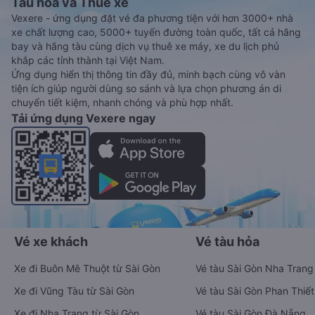
Tàu hoả và Thuê xe
Vexere - ứng dụng đặt vé đa phương tiện với hơn 3000+ nhà
xe chất lượng cao, 5000+ tuyến đường toàn quốc, tất cả hãng
bay và hãng tàu cùng dịch vụ thuê xe máy, xe du lịch phủ
khắp các tỉnh thành tại Việt Nam.
Ứng dụng hiển thị thông tin đầy đủ, minh bạch cùng vô vàn
tiện ích giúp người dùng so sánh và lựa chọn phương án di
chuyển tiết kiệm, nhanh chóng và phù hợp nhất.
Tải ứng dụng Vexere ngay
Vé xe khách
Vé tàu hỏa
Xe đi Buôn Mê Thuột từ Sài Gòn
Vé tàu Sài Gòn Nha Trang
Xe đi Vũng Tàu từ Sài Gòn
Vé tàu Sài Gòn Phan Thiết
Xe đi Nha Trang từ Sài Gòn
Vé tàu Sài Gòn Đà Nẵng