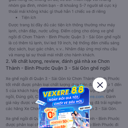
nhóm gia đình, nhóm bạn - đi khoảng 5-7 người sẽ cực kỳ
thoải mái không khác gì thuê hẳn 1 chiếc xe đi riêng
Tiện ích
Được trang bị đầy đủ các tiện ích thông thường như máy
lạnh, chăn đắp, nước uống. Điểm cộng cho dòng xe ghế
ngồi đi Chơn Thành - Bình Phước Quận 3 - Sài Gòn ghế ngồi
là có thêm tủ lạnh, tivi led 19 inch, hệ thống đèn chiếu sáng
đọc sách, bục gác chân, v.v.. Nhằm đáp ứng mọi nhu cầu
và mang lại sự thoải mái nhất cho hành khách.
2. Về chất lượng, review, đánh giá nhà xe Chơn
Thành - Bình Phước Quận 3 - Sài Gòn ghế ngồi
Xe ghế ngồi đi Quận 3 - Sài Gòn từ Chơn Thành - Bình Phước
tốt nhất được phân loại chất lượng dựa trên đánh giá từ 1 đến
5 của khách hàng với các tiêu chí như: Chất lượng xe ghế
ngồi, Đúng giờ, Chất lượng phục vụ trên
Vexere.com
. Đánh
giá này được viết trực tiếp bởi các khách hàng đã trải nghiệm
các hãng Xe Chơn Thành - Bình Phước đi Quận 3 - Sài Gòn.
Xe ghế ngồi đi Quận 3 - Sài Gòn từ Chơn Thành - Bình Phước
được phân loại chất lượng tốt nhất là xe Petro Bình Phước đi