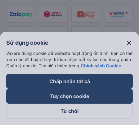
close
Sử dụng cookie
Vexere dùng cookie để website hoạt động ổn định. Bạn có thể
xem chi tiết hoặc thay đổi lựa chọn bất kỳ lúc nào trong phần
Quản lý cookie. Tìm hiểu thêm trong
Chính sách Cookie
.
Chấp nhận tất cả
Tùy chọn cookie
Từ chối
Theo dõi chúng tôi trên
Facebook
Tiktok
Youtube