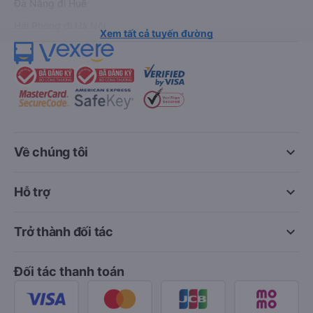
Đà Nẵng đi Huế
Hải Phòng đi Hà Nội
Xem tất cả tuyến đường
keyboard_arrow_down
Về chúng tôi
keyboard_arrow_down
Hỗ trợ
keyboard_arrow_down
Trở thành đối tác
Đối tác thanh toán