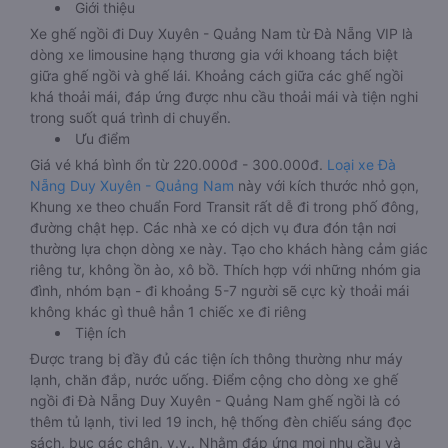
Giới thiệu
Xe ghế ngồi đi Duy Xuyên - Quảng Nam từ Đà Nẵng VIP là
dòng xe limousine hạng thương gia với khoang tách biệt
giữa ghế ngồi và ghế lái. Khoảng cách giữa các ghế ngồi
khá thoải mái, đáp ứng được nhu cầu thoải mái và tiện nghi
trong suốt quá trình di chuyển.
Ưu điểm
Giá vé khá bình ổn từ 220.000đ - 300.000đ.
Loại xe Đà
Nẵng Duy Xuyên - Quảng Nam
này với kích thước nhỏ gọn,
Khung xe theo chuẩn Ford Transit rất dễ đi trong phố đông,
đường chật hẹp. Các nhà xe có dịch vụ đưa đón tận nơi
thường lựa chọn dòng xe này. Tạo cho khách hàng cảm giác
riêng tư, không ồn ào, xô bồ. Thích hợp với những nhóm gia
đình, nhóm bạn - đi khoảng 5-7 người sẽ cực kỳ thoải mái
không khác gì thuê hẳn 1 chiếc xe đi riêng
Tiện ích
Được trang bị đầy đủ các tiện ích thông thường như máy
lạnh, chăn đắp, nước uống. Điểm cộng cho dòng xe ghế
ngồi đi Đà Nẵng Duy Xuyên - Quảng Nam ghế ngồi là có
thêm tủ lạnh, tivi led 19 inch, hệ thống đèn chiếu sáng đọc
sách, bục gác chân, v.v.. Nhằm đáp ứng mọi nhu cầu và