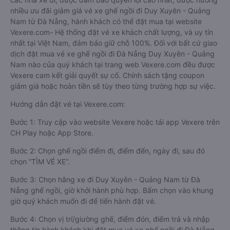
nhiều ưu đãi giảm giá vé xe ghế ngồi đi Duy Xuyên - Quảng
Nam từ Đà Nẵng, hành khách có thể đặt mua tại website
Vexere.com- Hệ thống đặt vé xe khách chất lượng, và uy tín
nhất tại Việt Nam, đảm bảo giữ chỗ 100%. Đối với bất cứ giao
dịch đặt mua vé xe ghế ngồi đi Đà Nẵng Duy Xuyên - Quảng
Nam nào của quý khách tại trang web Vexere.com đều được
Vexere cam kết giải quyết sự cố. Chính sách tặng coupon
giảm giá hoặc hoàn tiền sẽ tùy theo từng trường hợp sự việc.
Hướng dẫn đặt vé tại Vexere.com:
Bước 1: Truy cập vào website Vexere hoặc tải app Vexere trên
CH Play hoặc App Store.
Bước 2: Chọn ghế ngồi điểm đi, điểm đến, ngày đi, sau đó
chọn “TÌM VÉ XE”.
Bước 3: Chọn hãng xe đi Duy Xuyên - Quảng Nam từ Đà
Nẵng ghế ngồi, giờ khởi hành phù hợp. Bấm chọn vào khung
giờ quý khách muốn đi để tiến hành đặt vé.
Bước 4: Chọn vị trí/giường ghế, điểm đón, điểm trả và nhập
thông tin hành khách khi đặt mua vé xe ghế ngồi đi Đà Nẵng