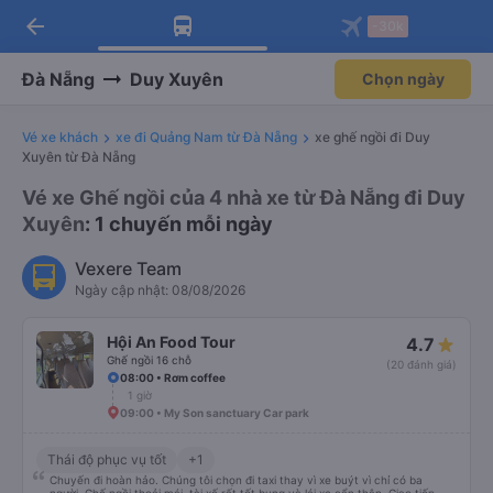
arrow_back
Tải app Vexere ngay!
Tải app Vexere
-30k
Mở app
Mở app
Nhận ưu đãi thành viên độc
-30k/ghế khi đặt vé máy bay qua
quyền
app
Đà Nẵng
Duy Xuyên
Chọn ngày
Vé xe khách
xe đi Quảng Nam từ Đà Nẵng
xe ghế ngồi đi Duy
Xuyên từ Đà Nẵng
Vé xe Ghế ngồi của 4 nhà xe từ Đà Nẵng đi Duy
Xuyên
: 1 chuyến mỗi ngày
Vexere Team
Ngày cập nhật: 08/08/2026
Hội An Food Tour
4.7
Ghế ngồi 16 chỗ
(20 đánh giá)
08:00 • Rơm coffee
1 giờ
09:00 • My Son sanctuary Car park
Thái độ phục vụ tốt
+1
Chuyến đi hoàn hảo. Chúng tôi chọn đi taxi thay vì xe buýt vì chỉ có ba