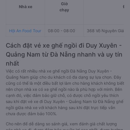
Giờ
Nhà xe
Điể
chạy
Hội An Food Tour
08:00 - 08:00
368 Võ Nguyên Giáp, 
Cách đặt vé xe ghế ngồi đi Duy Xuyên -
Quảng Nam từ Đà Nẵng nhanh và uy tín
nhất
Việc có rất nhiều nhà xe ghế ngồi Đà Nẵng Duy Xuyên -
Quảng Nam giúp cho du khách có đa dạng sự lựa chọn. Đây
cũng có thể là một điều bất lợi làm cho hàng khách không biết
nên chọn nhà xe có xe ghế ngồi nào là phù hợp với mình. Bên
cạnh đó, việc đảm bảo giữ chỗ, có được chỗ ngồi yêu thích
sau khi đặt vé xe đi Duy Xuyên - Quảng Nam từ Đà Nẵng ghế
ngồi giữa nhà xe với khách hàng sau khi đặt trực tiếp vẫn
chưa được đảm bảo 100%.
Cho nên để dễ dàng so sánh giá, xem đánh giá chất lượng
các nhà xe đi, được đảm bảo quyền lợi cao nhất, được hưởng