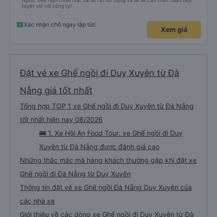
người. Ghế ngồi thoải mái, tài xế rất tốt bụng và lái xe cẩn thận. Giao tiếp
tuyệt vời với công ty!
Xác nhận chỗ ngay lập tức
Xem giá
Đặt vé xe Ghế ngồi đi Duy Xuyên từ Đà
Nẵng giá tốt nhất
Tổng hợp TOP 1 xe Ghế ngồi đi Duy Xuyên từ Đà Nẵng
tốt nhất hiện nay 08/2026
🚌 1. Xe Hội An Food Tour: xe Ghế ngồi đi Duy
Xuyên từ Đà Nẵng được đánh giá cao
Những thắc mắc mà hàng khách thường gặp khi đặt xe
Ghế ngồi đi Đà Nẵng từ Duy Xuyên
Thông tin đặt vé xe Ghế ngồi Đà Nẵng Duy Xuyên của
các nhà xe
Giới thiệu về các dòng xe Ghế ngồi đi Duy Xuyên từ Đà