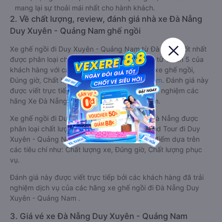
mang lại sự thoải mái nhất cho hành khách.
2. Về chất lượng, review, đánh giá nhà xe Đà Nẵng
Duy Xuyên - Quảng Nam ghế ngồi
Xe ghế ngồi đi Duy Xuyên - Quảng Nam từ Đà Nẵng tốt nhất
được phân loại chất lượng dựa trên đánh giá từ 1 đến 5 của
khách hàng với các tiêu chí như: Chất lượng xe ghế ngồi,
Đúng giờ, Chất lượng phục vụ trên
Vexere.com
. Đánh giá này
được viết trực tiếp bởi các khách hàng đã trải nghiệm các
hãng Xe Đà Nẵng đi Duy Xuyên - Quảng Nam.
Xe ghế ngồi đi Duy Xuyên - Quảng Nam từ Đà Nẵng được
phân loại chất lượng tốt nhất là xe Hội An Food Tour đi Duy
Xuyên - Quảng Nam từ Đà Nẵng đạt 4.7 / 5 điểm dựa trên
các tiêu chí như: Chất lượng xe, Đúng giờ, Chất lượng phục
vụ.
Đánh giá này được viết trực tiếp bởi các khách hàng đã trải
nghiệm dịch vụ của các hãng xe ghế ngồi đi Đà Nẵng Duy
Xuyên - Quảng Nam .
3. Giá vé xe Đà Nẵng Duy Xuyên - Quảng Nam