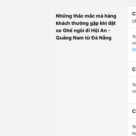
C
Những thắc mắc mà hàng
c
khách thường gặp khi đặt
xe Ghế ngồi đi Hội An -
Tr
Quảng Nam từ Đà Nẵng
n
Q
C
Tr
n
C
Tr
N