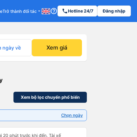
help_outline
phone
Hotline 24/7
Đăng nhập
re
Trở thành đối tác
arrow_drop_down
Xem giá
 ngày về
y
Xem bộ lọc chuyến phổ biến
Chọn ngày
i 20 phút trước khi đến. Tài xế