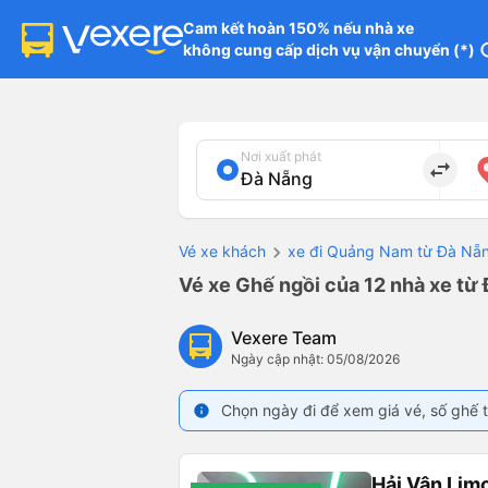
Cam kết hoàn 150% nếu nhà xe

không cung cấp dịch vụ vận chuyển (*)
in
Nơi xuất phát
import_export
Vé xe khách
xe đi Quảng Nam từ Đà Nẵ
Vé xe Ghế ngồi của 12 nhà xe từ
Vexere Team
Ngày cập nhật: 05/08/2026
Chọn ngày đi để xem giá vé, số ghế t
info
Hải Vân Lim