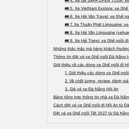
🚌 4. Xe G8 SAPA OPEN TOUR: xe 
🚌 5. Xe VietNam Explore: xe Ghế
🚌 6. Xe Hải Vân Travel: xe Ghế ng
🚌 7. Xe Thuận Phát Limousine: xe
🚌 8. Xe Hải Vân Limousine (xehue
🚌 9. Xe Hải Trang: xe Ghế ngồi 
Những thắc mắc mà hàng khách thường 
Thông tin đặt vé xe Ghế ngồi Đà Nẵng 
Giới thiệu về các dòng xe Ghế ngồi đi H
1. Giới thiệu các dòng xe Ghế ngồ
2. Về chất lượng, review, đánh gi
3. Giá vé xe Đà Nẵng Hội An
Bảng tổng hợp thông tin nhà xe Đà Nẵng
Cách đặt vé xe Ghế ngồi đi Hội An từ Đ
Đặt vé xe Ghế ngồi Tết 2027 từ Đà Nẵng