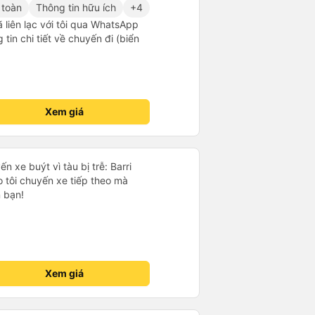
 toàn
Thông tin hữu ích
+4
ã liên lạc với tôi qua WhatsApp
tin chi tiết về chuyến đi (biển
Xem giá
ến xe buýt vì tàu bị trễ: Barri
 tôi chuyến xe tiếp theo mà
 bạn!
Xem giá