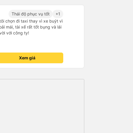
. Ghế ngồi rất thoải mái! Hãy
 đường không được tốt nên có
Thái độ phục vụ tốt
+1
đã đặt 2 ghế trên cùng ở phía sau
i chọn đi taxi thay vì xe buýt vì
thể cảm thấy xe buýt rung rất
ải mái, tài xế rất tốt bụng và lái
 trước những ghế này thoải mái
vời với công ty!
hể sử dụng chúng vì chúng trống.
rất tốt :)
Xem giá