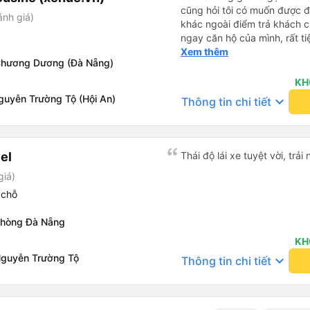
cũng hỏi tôi có muốn được đ
ánh giá)
khác ngoài điểm trả khách 
ngay căn hộ của mình, rất tiệ
taxi. Tôi chắc chắn sẽ sử dụ
Xem thêm
Chương Dương (Đà Nẵng)
nhu cầu xe limousine của mì
KH
guyễn Trường Tộ (Hội An)
keyboard_arrow_down
Thông tin chi tiết
el
Thái độ lái xe tuyệt vời, trả
giá)
 chỗ
phòng Đà Nẵng
KH
Nguyễn Trường Tộ
keyboard_arrow_down
Thông tin chi tiết