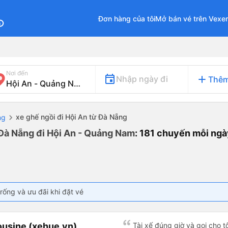
Đơn hàng của tôi
Mở bán vé trên Vexe
fo
Nơi đến
add
Nhập ngày đi
Thêm
xe ghế ngồi đi Hội An từ Đà Nẵng
ng
 Đà Nẵng đi Hội An - Quảng Nam
: 181 chuyến mỗi ngà
rống và ưu đãi khi đặt vé
ousine (xehue.vn)
Tài xế đúng giờ và gọi cho tô