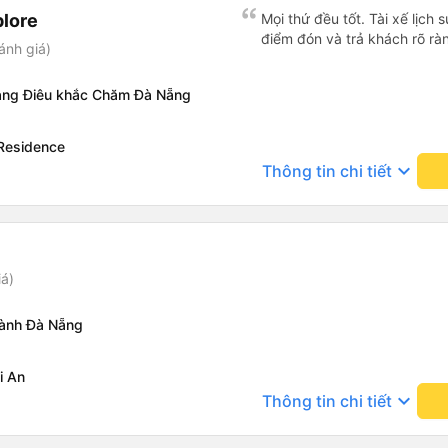
lore
Mọi thứ đều tốt. Tài xế lịch 
điểm đón và trả khách rõ rà
ánh giá)
tàng Điêu khắc Chăm Đà Nẵng
 Residence
keyboard_arrow_down
Thông tin chi tiết
iá)
hành Đà Nẵng
i An
keyboard_arrow_down
Thông tin chi tiết