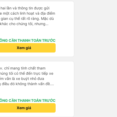
hai lần và thông tin được gửi
 một cách linh hoạt và địa điểm
gian cụ thể rất rõ ràng. Mặc dù
h khác cho chúng tôi, nhưng
a điểm mình muốn.
ÔNG CẦN THANH TOÁN TRƯỚC
Xem giá
.v. chỉ mang tính chất tham
húng tôi có thể đến trực tiếp xe
iểm vẫn là xe buýt nhỏ đưa
g điều đó không thành vấn đề.
ờ từ Hà Nội nhưng đã nghỉ rất
 hành khách tôi đoán vậy và chỉ
 rất tốt. Không có WC trên xe
ÔNG CẦN THANH TOÁN TRƯỚC
 bạn sẽ nghỉ 30 phút hai lần ở
Xem giá
ghìn đồng để sử dụng phòng
à cũng có thể mua rất nhiều đồ