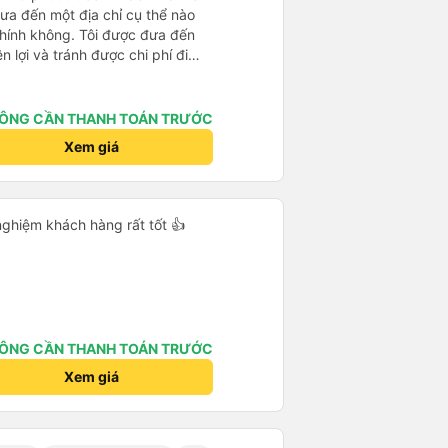
ưa đến một địa chỉ cụ thể nào
chính không. Tôi được đưa đến
n lợi và tránh được chi phí đi
ng dịch vụ này từ bây giờ cho
nh.
ÔNG CẦN THANH TOÁN TRƯỚC
Xem giá
i nghiệm khách hàng rất tốt 👍
ÔNG CẦN THANH TOÁN TRƯỚC
Xem giá