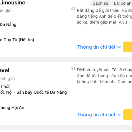
Limousine
Sạch sẽ
Lái xe an
Rất đáng để giới thiệu! Họ đ
h giá)
bằng tiếng Anh để biết thông 
số xe, điểm gặp mặt, v.v.)
 Đà Nẵng
o Duy Từ (Hội An)
keyboard_arrow_down
Thông tin chi tiết
avel
Dịch vụ tuyệt vời. Tôi lỡ chuy
Ann đã tốt bụng sắp xếp cho
ánh giá)
không tính thêm phí. Cảm ơn
 (mới)
uốc Nội - Sân bay Quốc tế Đà Nẵng
phòng Hội An
keyboard_arrow_down
Thông tin chi tiết