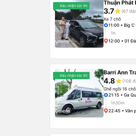
Thuận Phát 
Xác nhận tức thì
3.7
star
(67 đán
Xe 7 chỗ
11:00 • Big C
1h
12:00 • 01 Đà
Barri Ann Tr
Xác nhận tức thì
4.8
star
(108 đ
Ghế ngồi 16 chỗ
21:15 • Ga Q
1h30m
22:45 • Văn 