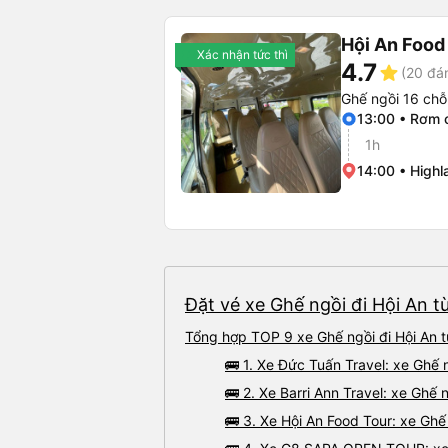
Hội An Food
Xác nhận tức thì
4.7
star
(20 đá
Ghế ngồi 16 chỗ
13:00 • Rơm 
1h
14:00 • Highl
Đặt vé xe Ghế ngồi đi Hội An t
Tổng hợp TOP 9 xe Ghế ngồi đi Hội An 
🚌 1. Xe Đức Tuấn Travel: xe Ghế
🚌 2. Xe Barri Ann Travel: xe Ghế 
🚌 3. Xe Hội An Food Tour: xe Ghế