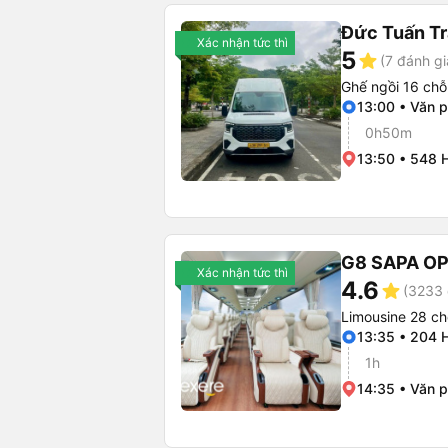
Đức Tuấn Tr
Xác nhận tức thì
5
star
(7 đánh gi
Ghế ngồi 16 chỗ
13:00 • Văn 
0h50m
13:50 • 548 
G8 SAPA O
Xác nhận tức thì
4.6
star
(3233 
Limousine 28 ch
13:35 • 204 
1h
14:35 • Văn 