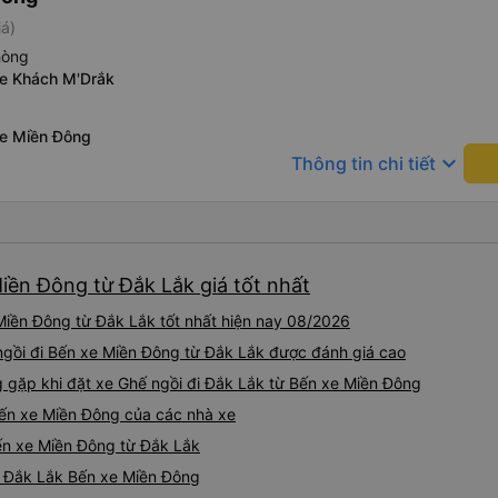
iá)
hòng
xe Khách M'Drắk
xe Miền Đông
keyboard_arrow_down
Thông tin chi tiết
iền Đông từ Đắk Lắk giá tốt nhất
Miền Đông từ Đắk Lắk tốt nhất hiện nay 08/2026
ngồi đi Bến xe Miền Đông từ Đắk Lắk được đánh giá cao
gặp khi đặt xe Ghế ngồi đi Đắk Lắk từ Bến xe Miền Đông
Bến xe Miền Đông của các nhà xe
Bến xe Miền Đông từ Đắk Lắk
ồi Đắk Lắk Bến xe Miền Đông