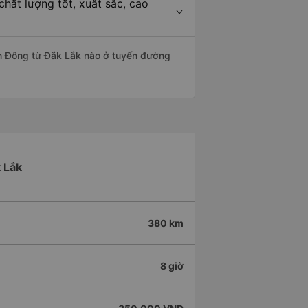
hất lượng tốt, xuất sắc, cao
ền Đông từ Đắk Lắk nào ở tuyến đường
k Lắk
380 km
8 giờ