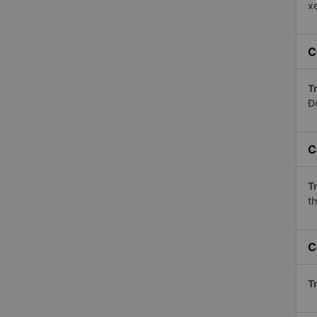
x
C
Tr
Đ
C
Tr
th
C
Tr