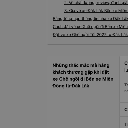
2. Về chất lượng, review, đánh g
3. Giá vé xe Đắk Lắk Bến xe Miề
Bảng tổng hợp thông tin nhà xe Đắk Lắ
Cách đặt vé xe Ghế ngồi đi Bến xe Miền
Đặt vé xe Ghế ngồi Tết 2027 từ Đắk Lắ
C
Những thắc mắc mà hàng
l
khách thường gặp khi đặt
xe Ghế ngồi đi Bến xe Miền
Tr
Đông từ Đắk Lắk
n
C
Tr