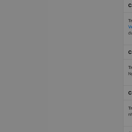
C
Tr
V
đ
C
Tr
N
C
Tr
n