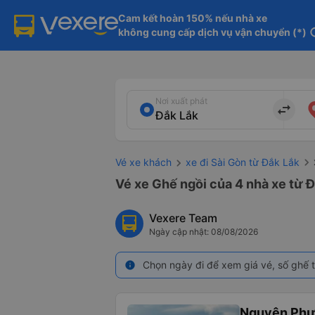
Cam kết hoàn 150% nếu nhà xe

không cung cấp dịch vụ vận chuyển (*)
in
Nơi xuất phát
import_export
Vé xe khách
xe đi Sài Gòn từ Đắk Lắk
Vé xe Ghế ngồi của 4 nhà xe từ 
Vexere Team
Ngày cập nhật: 08/08/2026
Chọn ngày đi để xem giá vé, số ghế t
info
Nguyên Ph