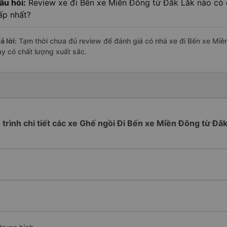
âu hỏi:
Review xe đi Bến xe Miền Đông từ Đắk Lắk nào có c
ấp nhất?
ả lời:
Tạm thời chưa đủ review để đánh giá có nhà xe đi Bến xe Mi
ày có chất lượng xuất sắc.
 trình chi tiết các xe Ghế ngồi Đi Bến xe Miền Đông từ Đắ