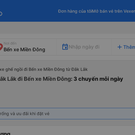
Đơn hàng của tôi
Mở bán vé trên Vexe
fo
Nơi đến
add
Nhập ngày đi
Thêm
xe ghế ngồi đi Bến xe Miền Đông từ Đắk Lắk
Đắk Lắk đi Bến xe Miền Đông
: 3 chuyến mỗi ngày
rống và ưu đãi khi đặt vé
ương