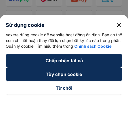
close
Sử dụng cookie
Vexere dùng cookie để website hoạt động ổn định. Bạn có thể
xem chi tiết hoặc thay đổi lựa chọn bất kỳ lúc nào trong phần
Quản lý cookie. Tìm hiểu thêm trong
Chính sách Cookie
.
Chấp nhận tất cả
Tùy chọn cookie
Từ chối
Theo dõi chúng tôi trên
Facebook
Tiktok
Youtube
Công ty TNHH Thương Mại Dịch Vụ Vexere