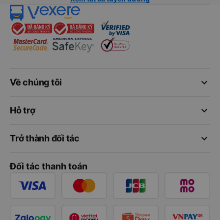
keyboard_arrow_down
Về chúng tôi
keyboard_arrow_down
Hỗ trợ
keyboard_arrow_down
Trở thành đối tác
Đối tác thanh toán