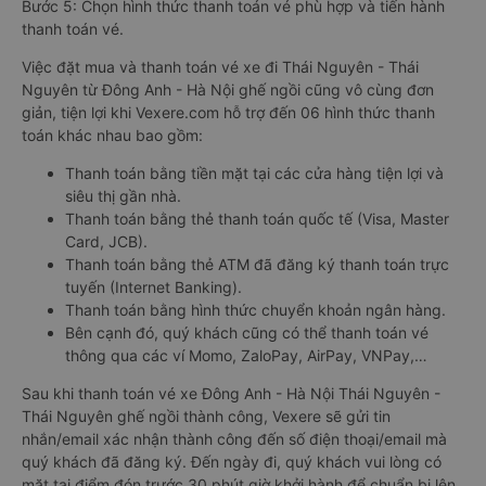
Bước 5: Chọn hình thức thanh toán vé phù hợp và tiến hành
thanh toán vé.
Việc đặt mua và thanh toán vé xe đi Thái Nguyên - Thái
Nguyên từ Đông Anh - Hà Nội ghế ngồi cũng vô cùng đơn
giản, tiện lợi khi Vexere.com hỗ trợ đến 06 hình thức thanh
toán khác nhau bao gồm:
Thanh toán bằng tiền mặt tại các cửa hàng tiện lợi và
siêu thị gần nhà.
Thanh toán bằng thẻ thanh toán quốc tế (Visa, Master
Card, JCB).
Thanh toán bằng thẻ ATM đã đăng ký thanh toán trực
tuyến (Internet Banking).
Thanh toán bằng hình thức chuyển khoản ngân hàng.
Bên cạnh đó, quý khách cũng có thể thanh toán vé
thông qua các ví Momo, ZaloPay, AirPay, VNPay,…
Sau khi thanh toán vé xe Đông Anh - Hà Nội Thái Nguyên -
Thái Nguyên ghế ngồi thành công, Vexere sẽ gửi tin
nhắn/email xác nhận thành công đến số điện thoại/email mà
quý khách đã đăng ký. Đến ngày đi, quý khách vui lòng có
mặt tại điểm đón trước 30 phút giờ khởi hành để chuẩn bị lên