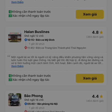
an toàn cho khách- tại HN: miệng cống bằng sắt chữ nhật dạng ô lưới, cửa
Xem thêm
miệng cống còn kết nối với vỉa hè tương đương 1 viên gạch lát viền vỉa hè
50-60cm. 3. Thái độ và tay nghề tài xế tốt. Bác tài đã cố gắng để về đến
Tng kịp 20h, để khách nối chuyến Xe 11 chỗ nên thoáng đãng.
Không cần thanh toán trước
Xem giá
Xác nhận chỗ ngay lập tức
Halan Buslines
4.8
Ghế ngồi 12 chỗ
(393 đánh giá)
10:15 • Bến xe Mỹ Đình
1 giờ 30 phút
11:45 • Bến xe Trung tâm Thành phố Thái Nguyên
Một người lái xe tốt là người có kỹ năng điều khiển phương tiện vững vàng và
luôn tuân thủ luật giao thông. Họ biết giữ tốc độ hợp lý, đi đúng làn đường và
xử lý tình huống một cách bình tĩnh, linh hoạt. Bên cạnh đó, người lái xe tốt
còn có ý thức trách nhiệm cao, không sử dụng rượu bia hay điện thoại khi
Xem thêm
đang điều khiển xe. Họ luôn nhường nhịn, tôn trọng người tham gia giao
thông khác và đặt an toàn lên hàng đầu. Vì vậy, lái xe tốt không chỉ là kỹ
năng mà còn là văn hóa và ý thức của mỗi người.
Không cần thanh toán trước
Xem giá
Xác nhận chỗ ngay lập tức
Bảo Phong
4.4
Ghế ngồi 16 chỗ
(454 đánh giá)
05:40 • Văn phòng Hà Nội
1 giờ 45 phút
07:25 • Văn phòng Thái Nguyên