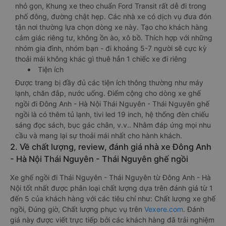
nhỏ gọn, Khung xe theo chuẩn Ford Transit rất dễ đi trong
phố đông, đường chật hẹp. Các nhà xe có dịch vụ đưa đón
tận nơi thường lựa chọn dòng xe này. Tạo cho khách hàng
cảm giác riêng tư, không ồn ào, xô bồ. Thích hợp với những
nhóm gia đình, nhóm bạn - đi khoảng 5-7 người sẽ cực kỳ
thoải mái không khác gì thuê hẳn 1 chiếc xe đi riêng
Tiện ích
Được trang bị đầy đủ các tiện ích thông thường như máy
lạnh, chăn đắp, nước uống. Điểm cộng cho dòng xe ghế
ngồi đi Đông Anh - Hà Nội Thái Nguyên - Thái Nguyên ghế
ngồi là có thêm tủ lạnh, tivi led 19 inch, hệ thống đèn chiếu
sáng đọc sách, bục gác chân, v.v.. Nhằm đáp ứng mọi nhu
cầu và mang lại sự thoải mái nhất cho hành khách.
2. Về chất lượng, review, đánh giá nhà xe Đông Anh
- Hà Nội Thái Nguyên - Thái Nguyên ghế ngồi
Xe ghế ngồi đi Thái Nguyên - Thái Nguyên từ Đông Anh - Hà
Nội tốt nhất được phân loại chất lượng dựa trên đánh giá từ 1
đến 5 của khách hàng với các tiêu chí như: Chất lượng xe ghế
ngồi, Đúng giờ, Chất lượng phục vụ trên
Vexere.com
. Đánh
giá này được viết trực tiếp bởi các khách hàng đã trải nghiệm