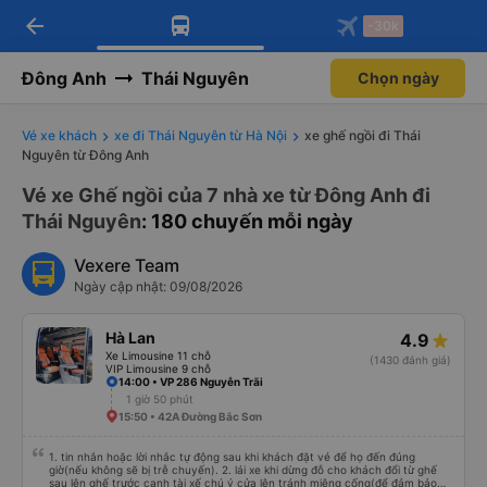
arrow_back
Tải app Vexere ngay!
Tải app Vexere
-30k
Mở app
Mở app
Nhận ưu đãi thành viên độc
-30k/ghế khi đặt vé máy bay qua
quyền
app
Đông Anh
Thái Nguyên
Chọn ngày
Vé xe khách
xe đi Thái Nguyên từ Hà Nội
xe ghế ngồi đi Thái
Nguyên từ Đông Anh
Vé xe Ghế ngồi của 7 nhà xe từ Đông Anh đi
Thái Nguyên
: 180 chuyến mỗi ngày
Vexere Team
Ngày cập nhật: 09/08/2026
Hà Lan
4.9
Xe Limousine 11 chỗ
(1430 đánh giá)
VIP Limousine 9 chỗ
14:00 • VP 286 Nguyễn Trãi
1 giờ 50 phút
15:50 • 42A Đường Bắc Sơn
1. tin nhắn hoặc lời nhắc tự động sau khi khách đặt vé để họ đến đúng
giờ(nếu không sẽ bị trễ chuyến). 2. lái xe khi dừng đỗ cho khách đổi từ ghế
sau lên ghế trước cạnh tài xế chú ý cửa lên tránh miệng cống(để đảm bảo