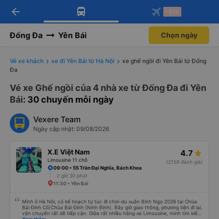
arrow_back
Tải app Vexere ngay!
Tải app Vexere
-30k
Mở app
Mở app
Nhận ưu đãi thành viên độc
-30k/ghế khi đặt vé máy bay qua
quyền
app
Đống Đa
Yên Bái
Chọn ngày
Vé xe khách
xe đi Yên Bái từ Hà Nội
xe ghế ngồi đi Yên Bái từ Đống
Đa
Vé xe Ghế ngồi của 4 nhà xe từ Đống Đa đi Yên
Bái
: 30 chuyến mỗi ngày
Vexere Team
Ngày cập nhật: 09/08/2026
X.E Việt Nam
4.7
Limousine 11 chỗ
(2159 đánh giá)
09:00 • 55 Trần Đại Nghĩa, Bách Khoa
2 giờ 30 phút
11:30 • Yên Bái
Mình ở Hà Nội, có kế hoạch tự túc đi chơi-du xuân Bính Ngọ 2026 tại Chùa
Bái Đính Cổ/Chùa Bái Đính (Ninh Bình). Bây giờ giao thông, phương tiện đi lại,
vận chuyển rất dễ tiếp cận. Giữa rất nhiều hãng xe Limousine, mình tìm kiếm