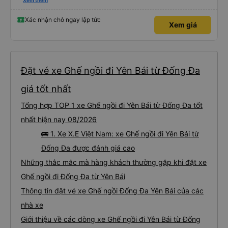
trên Vexere và chốt được lịch phù hợp với hãng xe X.E Việt Nam. Giá vé lượt
Xem thêm
đi và lượt về (2 chiều, khứ hồi) khá hợp lý. Điều mà mình thấy đỉnh nhất chính
là hãng có hỗ trợ xe trung chuyển. Từ văn phòng 251 Lương Văn Thăng,
phường Hoa Lư đến Chùa Bái Đính, phường Tây Hoa Lư khoảng cách là
Xác nhận chỗ ngay lập tức
Xem giá
~20km, hãng nhiệt tình đưa đón dù chỉ là 1 người, đưa đón 2 chiều bằng xe
trung chuyển với khoảng cách tổng là 40km mà phí thu thêm chỉ có
45.000đ. Mình chỉ lo cho hãng sẽ bị lỗ thôi. Mình chỉ cảm nhận nhất về vụ xe
trung chuyển thôi. Năm mới, chúc hãng X.E Việt Nam ngày càng phát triển
nhé. Thân mến.
Đặt vé xe Ghế ngồi đi Yên Bái từ Đống Đa
giá tốt nhất
Tổng hợp TOP 1 xe Ghế ngồi đi Yên Bái từ Đống Đa tốt
nhất hiện nay 08/2026
🚌 1. Xe X.E Việt Nam: xe Ghế ngồi đi Yên Bái từ
Đống Đa được đánh giá cao
Những thắc mắc mà hàng khách thường gặp khi đặt xe
Ghế ngồi đi Đống Đa từ Yên Bái
Thông tin đặt vé xe Ghế ngồi Đống Đa Yên Bái của các
nhà xe
Giới thiệu về các dòng xe Ghế ngồi đi Yên Bái từ Đống