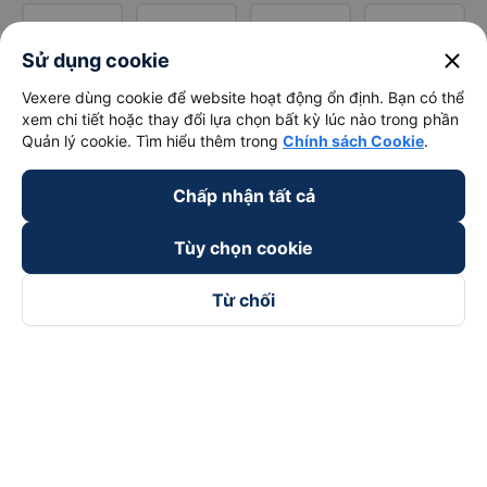
close
Sử dụng cookie
Vexere dùng cookie để website hoạt động ổn định. Bạn có thể
xem chi tiết hoặc thay đổi lựa chọn bất kỳ lúc nào trong phần
Quản lý cookie. Tìm hiểu thêm trong
Chính sách Cookie
.
Chấp nhận tất cả
Tùy chọn cookie
Từ chối
Theo dõi chúng tôi trên
Facebook
Tiktok
Youtube
Công ty TNHH Thương Mại Dịch Vụ Vexere
Địa chỉ đăng ký kinh doanh: 8C Chữ Đồng Tử, Phường Tân