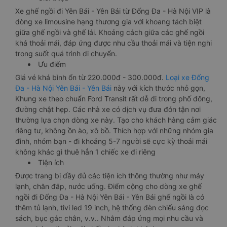
Xe ghế ngồi đi Yên Bái - Yên Bái từ Đống Đa - Hà Nội VIP là
dòng xe limousine hạng thương gia với khoang tách biệt
giữa ghế ngồi và ghế lái. Khoảng cách giữa các ghế ngồi
khá thoải mái, đáp ứng được nhu cầu thoải mái và tiện nghi
trong suốt quá trình di chuyển.
Ưu điểm
Giá vé khá bình ổn từ 220.000đ - 300.000đ.
Loại xe Đống
Đa - Hà Nội Yên Bái - Yên Bái
này với kích thước nhỏ gọn,
Khung xe theo chuẩn Ford Transit rất dễ đi trong phố đông,
đường chật hẹp. Các nhà xe có dịch vụ đưa đón tận nơi
thường lựa chọn dòng xe này. Tạo cho khách hàng cảm giác
riêng tư, không ồn ào, xô bồ. Thích hợp với những nhóm gia
đình, nhóm bạn - đi khoảng 5-7 người sẽ cực kỳ thoải mái
không khác gì thuê hẳn 1 chiếc xe đi riêng
Tiện ích
Được trang bị đầy đủ các tiện ích thông thường như máy
lạnh, chăn đắp, nước uống. Điểm cộng cho dòng xe ghế
ngồi đi Đống Đa - Hà Nội Yên Bái - Yên Bái ghế ngồi là có
thêm tủ lạnh, tivi led 19 inch, hệ thống đèn chiếu sáng đọc
sách, bục gác chân, v.v.. Nhằm đáp ứng mọi nhu cầu và