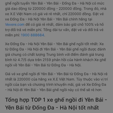
ghế ngồi tuyến Yên Bái - Yên Bái - Đống Đa - Hà Nội có mức
giá dao động từ 220000 đồng - 220000 đồng. Trong đó, nhà
xe X.E Việt Nam có giá vé rẻ nhất, chỉ 220000 đồng. Đặt vé
xe Đống Đa - Hà Nội Yên Bái - Yên Bái chính hãng tại
Vexere.com
để có giá rẻ nhất, đảm bảo giữ chỗ 100% và hỗ
trợ đổi trả vé miễn phí. Tổng đài tư vấn, đặt vé và đổi trả vé
miễn phí:
1900 888684
.
Xe Đống Đa - Hà Nội Yên Bái - Yên Bái ghế ngồi tốt nhất: Xe
từ Đống Đa - Hà Nội đi Yên Bái - Yên Bái ghế ngồi được đánh
giá chung có chất lượng Trung bình với điểm đánh giá trung
bình từ 4.7/5 dựa trên 2159 phản hồi của hành khách Xe ghế
ngồi về Yên Bái - Yên Bái từ Đống Đa - Hà Nội.
Giá vé xe ghế ngồi đi Yên Bái - Yên Bái từ Đống Đa - Hà Nội rẻ
nhất là 220000 của hãng xe X.E Việt Nam. Tùy thuộc vào vị trí
ngồi của bạn và chương trình khuyến mãi, giá vé Xe Đống Đa
- Hà Nội đi Yên Bái - Yên Bái ghế ngồi này có thể sẽ rẻ hơn
Tổng hợp TOP 1 xe ghế ngồi đi Yên Bái -
Yên Bái từ Đống Đa - Hà Nội tốt nhất