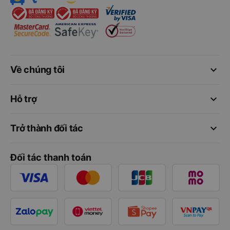
keyboard_arrow_down
Về chúng tôi
keyboard_arrow_down
Hỗ trợ
keyboard_arrow_down
Trở thành đối tác
Đối tác thanh toán