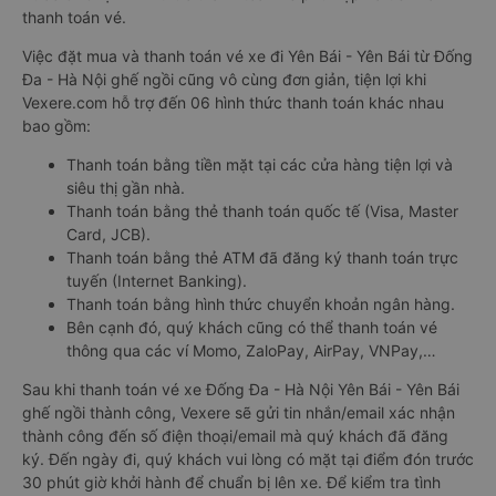
thanh toán vé.
Việc đặt mua và thanh toán vé xe đi Yên Bái - Yên Bái từ Đống
Đa - Hà Nội ghế ngồi cũng vô cùng đơn giản, tiện lợi khi
Vexere.com hỗ trợ đến 06 hình thức thanh toán khác nhau
bao gồm:
Thanh toán bằng tiền mặt tại các cửa hàng tiện lợi và
siêu thị gần nhà.
Thanh toán bằng thẻ thanh toán quốc tế (Visa, Master
Card, JCB).
Thanh toán bằng thẻ ATM đã đăng ký thanh toán trực
tuyến (Internet Banking).
Thanh toán bằng hình thức chuyển khoản ngân hàng.
Bên cạnh đó, quý khách cũng có thể thanh toán vé
thông qua các ví Momo, ZaloPay, AirPay, VNPay,…
Sau khi thanh toán vé xe Đống Đa - Hà Nội Yên Bái - Yên Bái
ghế ngồi thành công, Vexere sẽ gửi tin nhắn/email xác nhận
thành công đến số điện thoại/email mà quý khách đã đăng
ký. Đến ngày đi, quý khách vui lòng có mặt tại điểm đón trước
30 phút giờ khởi hành để chuẩn bị lên xe. Để kiểm tra tình