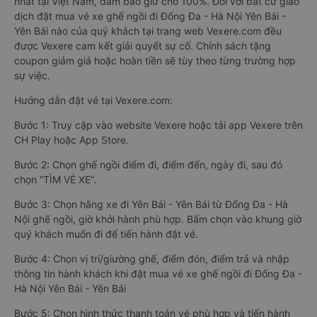
nhất tại Việt Nam, đảm bảo giữ chỗ 100%. Đối với bất cứ giao
dịch đặt mua vé xe ghế ngồi đi Đống Đa - Hà Nội Yên Bái -
Yên Bái nào của quý khách tại trang web Vexere.com đều
được Vexere cam kết giải quyết sự cố. Chính sách tặng
coupon giảm giá hoặc hoàn tiền sẽ tùy theo từng trường hợp
sự việc.
Hướng dẫn đặt vé tại Vexere.com:
Bước 1: Truy cập vào website Vexere hoặc tải app Vexere trên
CH Play hoặc App Store.
Bước 2: Chọn ghế ngồi điểm đi, điểm đến, ngày đi, sau đó
chọn “TÌM VÉ XE”.
Bước 3: Chọn hãng xe đi Yên Bái - Yên Bái từ Đống Đa - Hà
Nội ghế ngồi, giờ khởi hành phù hợp. Bấm chọn vào khung giờ
quý khách muốn đi để tiến hành đặt vé.
Bước 4: Chọn vị trí/giường ghế, điểm đón, điểm trả và nhập
thông tin hành khách khi đặt mua vé xe ghế ngồi đi Đống Đa -
Hà Nội Yên Bái - Yên Bái
Bước 5: Chọn hình thức thanh toán vé phù hợp và tiến hành