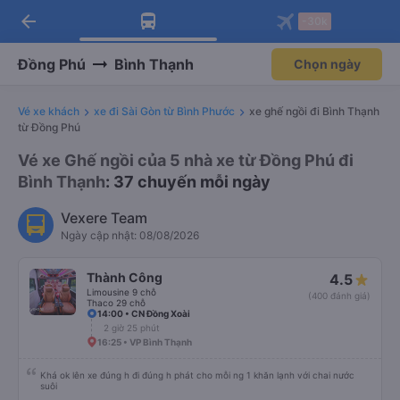
arrow_back
Tải app Vexere ngay!
Tải app Vexere
-30k
Mở app
Mở app
Nhận ưu đãi thành viên độc
-30k/ghế khi đặt vé máy bay qua
quyền
app
Đồng Phú
Bình Thạnh
Chọn ngày
Vé xe khách
xe đi Sài Gòn từ Bình Phước
xe ghế ngồi đi Bình Thạnh
từ Đồng Phú
Vé xe Ghế ngồi của 5 nhà xe từ Đồng Phú đi
Bình Thạnh
: 37 chuyến mỗi ngày
Vexere Team
Ngày cập nhật: 08/08/2026
Thành Công
4.5
Limousine 9 chỗ
(400 đánh giá)
Thaco 29 chỗ
14:00 • CN Đồng Xoài
2 giờ 25 phút
16:25 • VP Bình Thạnh
Khá ok lên xe đúng h đi đúng h phát cho mỗi ng 1 khăn lạnh với chai nước
suôi