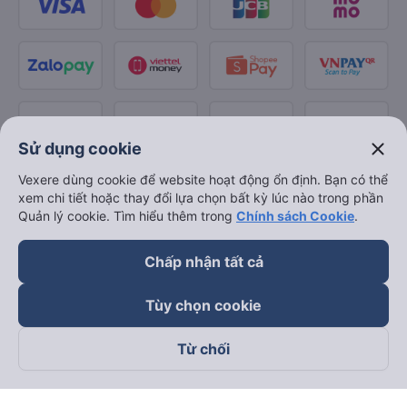
close
Sử dụng cookie
Vexere dùng cookie để website hoạt động ổn định. Bạn có thể
xem chi tiết hoặc thay đổi lựa chọn bất kỳ lúc nào trong phần
Quản lý cookie. Tìm hiểu thêm trong
Chính sách Cookie
.
Chấp nhận tất cả
Tùy chọn cookie
Từ chối
Theo dõi chúng tôi trên
Facebook
Tiktok
Youtube