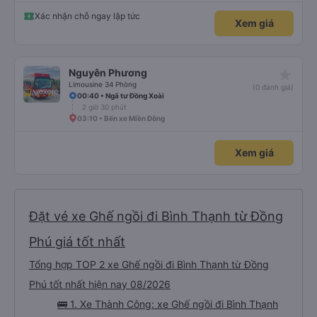
Xác nhận chỗ ngay lập tức
Xem giá
star_rate
Nguyên Phương
Limousine 34 Phòng
(0 đánh giá)
00:40 • Ngã tư Đồng Xoài
2 giờ 30 phút
03:10 • Bến xe Miền Đông
Xem giá
Đặt vé xe Ghế ngồi đi Bình Thạnh từ Đồng
Phú giá tốt nhất
Tổng hợp TOP 2 xe Ghế ngồi đi Bình Thạnh từ Đồng
Phú tốt nhất hiện nay 08/2026
🚌 1. Xe Thành Công: xe Ghế ngồi đi Bình Thạnh