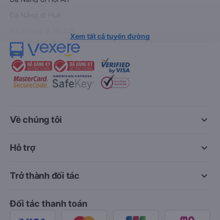
Đà Nẵng đi Huế
Hải Phòng đi Hà Nội
Xem tất cả tuyến đường
keyboard_arrow_down
Về chúng tôi
keyboard_arrow_down
Hỗ trợ
keyboard_arrow_down
Trở thành đối tác
Đối tác thanh toán