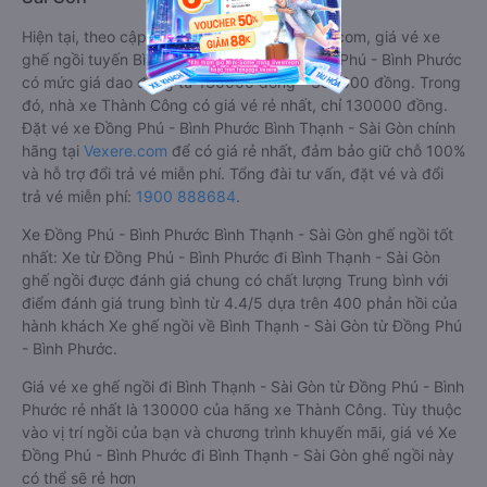
Hiện tại, theo cập nhật mới nhất của Vexere.com, giá vé xe
ghế ngồi tuyến Bình Thạnh - Sài Gòn - Đồng Phú - Bình Phước
có mức giá dao động từ 130000 đồng - 350000 đồng. Trong
đó, nhà xe Thành Công có giá vé rẻ nhất, chỉ 130000 đồng.
Đặt vé xe Đồng Phú - Bình Phước Bình Thạnh - Sài Gòn chính
hãng tại
Vexere.com
để có giá rẻ nhất, đảm bảo giữ chỗ 100%
và hỗ trợ đổi trả vé miễn phí. Tổng đài tư vấn, đặt vé và đổi
trả vé miễn phí:
1900 888684
.
Xe Đồng Phú - Bình Phước Bình Thạnh - Sài Gòn ghế ngồi tốt
nhất: Xe từ Đồng Phú - Bình Phước đi Bình Thạnh - Sài Gòn
ghế ngồi được đánh giá chung có chất lượng Trung bình với
điểm đánh giá trung bình từ 4.4/5 dựa trên 400 phản hồi của
hành khách Xe ghế ngồi về Bình Thạnh - Sài Gòn từ Đồng Phú
- Bình Phước.
Giá vé xe ghế ngồi đi Bình Thạnh - Sài Gòn từ Đồng Phú - Bình
Phước rẻ nhất là 130000 của hãng xe Thành Công. Tùy thuộc
vào vị trí ngồi của bạn và chương trình khuyến mãi, giá vé Xe
Đồng Phú - Bình Phước đi Bình Thạnh - Sài Gòn ghế ngồi này
có thể sẽ rẻ hơn