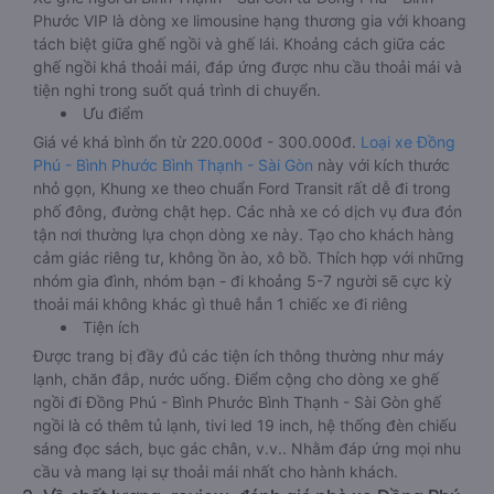
Phước VIP là dòng xe limousine hạng thương gia với khoang
tách biệt giữa ghế ngồi và ghế lái. Khoảng cách giữa các
ghế ngồi khá thoải mái, đáp ứng được nhu cầu thoải mái và
tiện nghi trong suốt quá trình di chuyển.
Ưu điểm
Giá vé khá bình ổn từ 220.000đ - 300.000đ.
Loại xe Đồng
Phú - Bình Phước Bình Thạnh - Sài Gòn
này với kích thước
nhỏ gọn, Khung xe theo chuẩn Ford Transit rất dễ đi trong
phố đông, đường chật hẹp. Các nhà xe có dịch vụ đưa đón
tận nơi thường lựa chọn dòng xe này. Tạo cho khách hàng
cảm giác riêng tư, không ồn ào, xô bồ. Thích hợp với những
nhóm gia đình, nhóm bạn - đi khoảng 5-7 người sẽ cực kỳ
thoải mái không khác gì thuê hẳn 1 chiếc xe đi riêng
Tiện ích
Được trang bị đầy đủ các tiện ích thông thường như máy
lạnh, chăn đắp, nước uống. Điểm cộng cho dòng xe ghế
ngồi đi Đồng Phú - Bình Phước Bình Thạnh - Sài Gòn ghế
ngồi là có thêm tủ lạnh, tivi led 19 inch, hệ thống đèn chiếu
sáng đọc sách, bục gác chân, v.v.. Nhằm đáp ứng mọi nhu
cầu và mang lại sự thoải mái nhất cho hành khách.