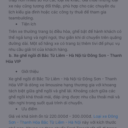
xe này cũng tương đối thấp, phù hợp cho các chuyến du
lịch kiểu gia đình hoặc các công ty thuê để tham gia
teambuilding.
Tiện ích
Trên xe thường trang bị điều hòa, ghế bật để hành khách có
thể ngả lưng và nghỉ ngơi, thư giãn khi di chuyển trên quãng
đường dài. Một số hãng xe có trang bị thêm tivi để phục vụ
nhu cầu giải trí của khách hàng.
b. Xe ghế ngồi đi Bắc Từ Liêm - Hà Nội từ Đông Sơn - Thanh
Hóa VIP
Giới thiệu
Xe ghế ngồi đi Bắc Từ Liêm - Hà Nội từ Đông Sơn - Thanh
Hóa VIP là dòng xe limousine hạng thương gia với khoang
tách biệt giữa ghế ngồi và ghế lái. Khoảng cách giữa các
ghế ngồi khá thoải mái, đáp ứng được nhu cầu thoải mái và
tiện nghi trong suốt quá trình di chuyển.
Ưu điểm
Giá vé khá bình ổn từ 220.000đ - 300.000đ.
Loại xe Đông
Sơn - Thanh Hóa Bắc Từ Liêm - Hà Nội
này với kích thước