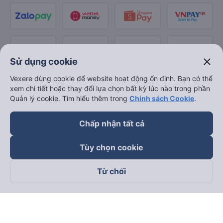
close
Sử dụng cookie
Vexere dùng cookie để website hoạt động ổn định. Bạn có thể
xem chi tiết hoặc thay đổi lựa chọn bất kỳ lúc nào trong phần
Quản lý cookie. Tìm hiểu thêm trong
Chính sách Cookie
.
Chấp nhận tất cả
Tùy chọn cookie
Từ chối
Theo dõi chúng tôi trên
Facebook
Tiktok
Youtube