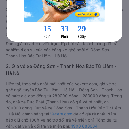
Xe ghế ngồi đi Bắc Từ Liêm - Hà Nội từ Đông Sơn - Thanh Hóa
được phân loại chất lượng tốt nhất là xe Đức Phát (Thanh
Hóa) đi Bắc Từ Liêm - Hà Nội từ Đông Sơn - Thanh Hóa đạt
4.7 / 5 điểm dựa trên các tiêu chí như: Chất lượng xe, Đúng
giờ, Chất lượng phục vụ.
Đánh giá này được viết trực tiếp bởi các khách hàng đã trải
nghiệm dịch vụ của các hãng xe ghế ngồi đi Đông Sơn -
Thanh Hóa Bắc Từ Liêm - Hà Nội .
3. Giá vé xe Đông Sơn - Thanh Hóa Bắc Từ Liêm -
Hà Nội
Hiện tại, theo cập nhật mới nhất của Vexere.com, giá vé xe
ghế ngồi tuyến Bắc Từ Liêm - Hà Nội - Đông Sơn - Thanh Hóa
có mức giá dao động từ 280000 đồng - 280000 đồng. Trong
đó, nhà xe Đức Phát (Thanh Hóa) có giá vé rẻ nhất, chỉ
280000 đồng. Đặt vé xe Đông Sơn - Thanh Hóa Bắc Từ Liêm
- Hà Nội chính hãng tại
Vexere.com
để có giá rẻ nhất, đảm
bảo giữ chỗ 100% và hỗ trợ đổi trả vé miễn phí. Tổng đài tư
vấn, đặt vé và đổi trả vé miễn phí:
1900 888684
.