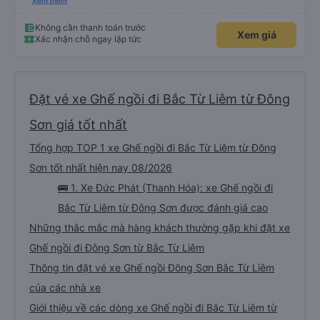
vấn. Mọi thắc mắc đều được giải đáp rõ ràng, nhanh chóng, giúp khách hàng
Xem thêm
dễ dàng lựa chọn chuyến xe phù hợp với nhu cầu của mình. Không chỉ dừng
lại ở việc cung cấp thông tin, Yến Nhi còn chủ động hỗ trợ trong suốt quá
trình đặt vé, từ việc giữ chỗ, xác nhận thông tin đến nhắc nhở giờ xe chạy.
Không cần thanh toán trước
Xem giá
Sự tận tâm và chu đáo này giúp khách hàng cảm thấy yên tâm và tin tưởng
Xác nhận chỗ ngay lập tức
hơn khi sử dụng dịch vụ của nhà xe Đức Phát. Thái độ làm việc nghiêm túc,
trách nhiệm cùng phong cách phục vụ chuyên nghiệp của Yến Nhi đã góp
phần nâng cao chất lượng dịch vụ chung, đồng thời tạo dựng hình ảnh tích
cực cho nhà xe trong mắt khách hàng. Đây thực sự là một tấm gương đáng
khen ngợi trong lĩnh vực dịch vụ vận tải hành khách.
Đặt vé xe Ghế ngồi đi Bắc Từ Liêm từ Đông
Sơn giá tốt nhất
Tổng hợp TOP 1 xe Ghế ngồi đi Bắc Từ Liêm từ Đông
Sơn tốt nhất hiện nay 08/2026
🚌 1. Xe Đức Phát (Thanh Hóa): xe Ghế ngồi đi
Bắc Từ Liêm từ Đông Sơn được đánh giá cao
Những thắc mắc mà hàng khách thường gặp khi đặt xe
Ghế ngồi đi Đông Sơn từ Bắc Từ Liêm
Thông tin đặt vé xe Ghế ngồi Đông Sơn Bắc Từ Liêm
của các nhà xe
Giới thiệu về các dòng xe Ghế ngồi đi Bắc Từ Liêm từ