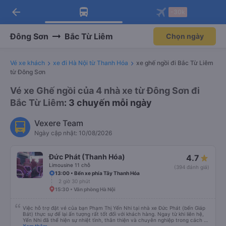
arrow_back
Tải app Vexere ngay!
Tải app Vexere
-30k
Mở app
Mở app
Nhận ưu đãi thành viên độc
-30k/ghế khi đặt vé máy bay qua
quyền
app
Đông Sơn
Bắc Từ Liêm
Chọn ngày
Vé xe khách
xe đi Hà Nội từ Thanh Hóa
xe ghế ngồi đi Bắc Từ Liêm
từ Đông Sơn
Vé xe Ghế ngồi của 4 nhà xe từ Đông Sơn đi
Bắc Từ Liêm
: 3 chuyến mỗi ngày
Vexere Team
Ngày cập nhật: 10/08/2026
Đức Phát (Thanh Hóa)
4.7
Limousine 11 chỗ
(394 đánh giá)
13:00 • Bến xe phía Tây Thanh Hóa
2 giờ 30 phút
15:30 • Văn phòng Hà Nội
Việc hỗ trợ đặt vé của bạn Phạm Thị Yến Nhi tại nhà xe Đức Phát (bến Giáp
Bát) thực sự để lại ấn tượng rất tốt đối với khách hàng. Ngay từ khi liên hệ,
Yến Nhi đã thể hiện sự nhiệt tình, thân thiện và chuyên nghiệp trong cách tư