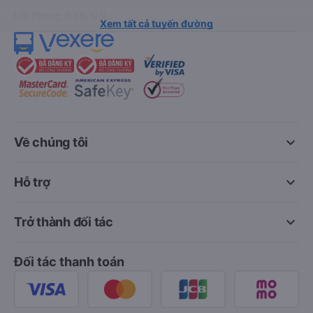
Hải Phòng đi Hà Nội
Xem tất cả tuyến đường
keyboard_arrow_down
Về chúng tôi
keyboard_arrow_down
Hỗ trợ
keyboard_arrow_down
Trở thành đối tác
Đối tác thanh toán