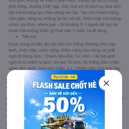
nhỏ gọn, Khung xe theo chuẩn Ford Transit rất dễ đi trong
phố đông, đường chật hẹp. Các nhà xe có dịch vụ đưa đón
tận nơi thường lựa chọn dòng xe này. Tạo cho khách hàng
cảm giác riêng tư, không ồn ào, xô bồ. Thích hợp với những
nhóm gia đình, nhóm bạn - đi khoảng 5-7 người sẽ cực kỳ
thoải mái không khác gì thuê hẳn 1 chiếc xe đi riêng
Tiện ích
Được trang bị đầy đủ các tiện ích thông thường như máy
lạnh, chăn đắp, nước uống. Điểm cộng cho dòng xe ghế
ngồi đi Đông Sơn - Thanh Hóa Bắc Từ Liêm - Hà Nội ghế
ngồi là có thêm tủ lạnh, tivi led 19 inch, hệ thống đèn chiếu
sáng đọc sách, bục gác chân, v.v.. Nhằm đáp ứng mọi nhu
cầu và mang lại sự thoải mái nhất cho hành khách.
2. Về chất lượng, review, đánh giá nhà xe Đông Sơn
- Thanh Hóa Bắc Từ Liêm - Hà Nội ghế ngồi
Xe ghế ngồi đi Bắc Từ Liêm - Hà Nội từ Đông Sơn - Thanh Hóa
tốt nhất được phân loại chất lượng dựa trên đánh giá từ 1 đến
5 của khách hàng với các tiêu chí như: Chất lượng xe ghế
ngồi, Đúng giờ, Chất lượng phục vụ trên
Vexere.com
. Đánh
giá này được viết trực tiếp bởi các khách hàng đã trải nghiệm
các hãng Xe Đông Sơn - Thanh Hóa đi Bắc Từ Liêm - Hà Nội.