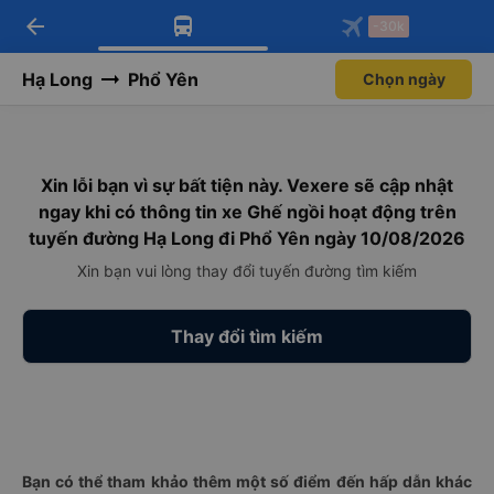
arrow_back
Tải app Vexere ngay!
Tải app Vexere
-30k
Mở app
Mở app
Nhận ưu đãi thành viên độc
-30k/ghế khi đặt vé máy bay qua
quyền
app
Hạ Long
Phổ Yên
Chọn ngày
Xin lỗi bạn vì sự bất tiện này. Vexere sẽ cập nhật
ngay khi có thông tin xe Ghế ngồi hoạt động trên
tuyến đường Hạ Long đi Phổ Yên ngày 10/08/2026
Xin bạn vui lòng thay đổi tuyến đường tìm kiếm
Thay đổi tìm kiếm
Bạn có thể tham khảo thêm một số điểm đến hấp dẫn khác