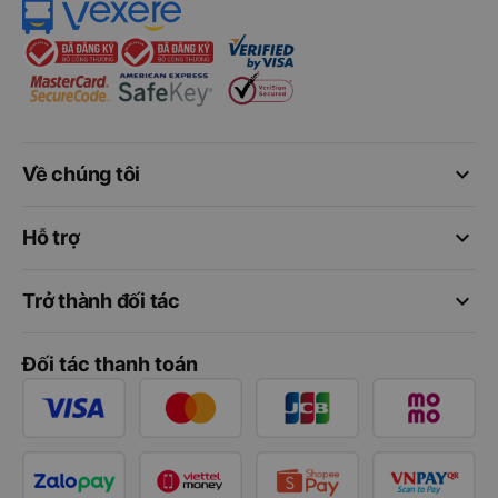
keyboard_arrow_down
Về chúng tôi
keyboard_arrow_down
Hỗ trợ
keyboard_arrow_down
Trở thành đối tác
Đối tác thanh toán