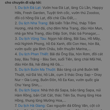
cho chuyến đi sắp tới:
1.
Du lịch Đà Lạt:
Vườn hoa Đà Lạt, làng Cù Lần, Happy
Hills, Fresh Garden, Tuyệt tình cốc, vườn thú Zoodoo,
đồi cỏ hồng Đà Lạt, đồi chè Cầu Đất,...
2.
Du lịch Nha Trang:
Bãi biển Trần Phú, tháp Trầm
Hương, nhà thờ đá, chợ đêm Nha Trang, đảo Hòn Mun,
nhà ga Nha Trang, đảo Điệp Sơn, thác bà Ponagar,...
3.
Du lịch Vũng Tàu:
Ngọn hải đăng, Bãi Sau, Hồ Mây,
mũi Nghinh Phong, hồ Đá Xanh, đồi Con Heo, hòn Bà,
vườn quốc gia Bình Châu, bến thuyền Marina,...
4.
Du lịch Phan Thiết:
Bãi đá Ông Địa, hòn Rơm, đồi cát
bay, Bàu Trắng - Bàu Sen, suối Tiên, làng chài Mũi Né,
đảo Hòn Bà, hải đăng Kê Gà,...
5.
Du lịch Buôn Ma Thuột:
Bảo tàng cà phê Buôn Mê
Thuột, núi Đá Voi, hồ Lắk, cụm 3 thác Dray Sap – Dray
Nur – Gia Long, Buôn Đôn, hồ Ea Kao, vườn quốc gia
Chư Yang Shin,...
6.
Du lịch Sapa:
Nhà thờ đá Sapa, bảo tàng Sapa, núi
Hàm Rồng, bản Cát Cát, thác Tiên Sa, thung lũng Hoa
Hồng, thung lũng Mường Hoa,...
7.
Du lịch Hà Giang:
Cao nguyên đá Đồng Văn, cột cờ