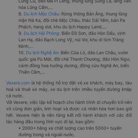
Lũng Cú, đèo Mã Pí Lèng, thung lũng Sủng Là, làng văn
hóa Lũng Cẩm,...
8.
Du lịch Mộc Châu:
Rừng thông Bản Áng, thung lũng
mận Nà Ka, đồi chè Mộc Châu, thác Dải Yếm, bản Pa
Phách, hang dơi, khu du lịch Happy Land,...
9.
Du lịch Hải Phòng:
Biển Đồ Sơn, đảo Hòn Dấu, vịnh
Lan Hạ, đảo Bạch Long Vỹ, núi Voi, khu di tích Tràng
Kênh,...
10.
Du lịch Nghệ An:
Biển Cửa Lò, đảo Lan Châu, vườn
quốc gia Pù Mát, đồi chè Thanh Chương, đảo Hòn Ngư,
cánh đồng hoa hướng dương, đồng cừu Nghệ An, biển
Thiên Cầm,...
Vexere.com
là hệ thống hỗ trợ đặt vé xe khách, máy bay, tàu
hoả và thuê xe máy, xe du lịch trên nhiều tuyến đường khắp
cả nước.
Với Vexere, việc lập kế hoạch cho hành trình di chuyển trở nên
vô cùng đơn giản, linh hoạt và được cá nhân hóa hơn bao giờ
hết. Vexere hiện là nền tảng kết nối hành khách với các đối
tác hàng đầu trong lĩnh vực đi lại, bao gồm:
• 2000+ hãng xe chất lượng cao trên 5000+ tuyến
đường trong và ngoài nước.