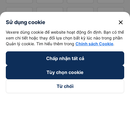
close
Sử dụng cookie
Vexere dùng cookie để website hoạt động ổn định. Bạn có thể
xem chi tiết hoặc thay đổi lựa chọn bất kỳ lúc nào trong phần
Quản lý cookie. Tìm hiểu thêm trong
Chính sách Cookie
.
Chấp nhận tất cả
Tùy chọn cookie
Từ chối
Theo dõi chúng tôi trên
Facebook
Tiktok
Youtube
Công ty TNHH Thương Mại Dịch Vụ Vexere