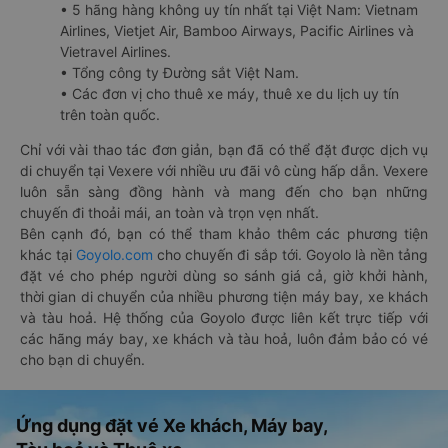
• 5 hãng hàng không uy tín nhất tại Việt Nam: Vietnam
Airlines, Vietjet Air, Bamboo Airways, Pacific Airlines và
Vietravel Airlines.
• Tổng công ty Đường sắt Việt Nam.
• Các đơn vị cho thuê xe máy, thuê xe du lịch uy tín
trên toàn quốc.
Chỉ với vài thao tác đơn giản, bạn đã có thể đặt được dịch vụ
di chuyển tại Vexere với nhiều ưu đãi vô cùng hấp dẫn. Vexere
luôn sẵn sàng đồng hành và mang đến cho bạn những
chuyến đi thoải mái, an toàn và trọn vẹn nhất.
Bên cạnh đó, bạn có thể tham khảo thêm các phương tiện
khác tại
Goyolo.com
cho chuyến đi sắp tới. Goyolo là nền tảng
đặt vé cho phép người dùng so sánh giá cả, giờ khởi hành,
thời gian di chuyển của nhiều phương tiện máy bay, xe khách
và tàu hoả. Hệ thống của Goyolo được liên kết trực tiếp với
các hãng máy bay, xe khách và tàu hoả, luôn đảm bảo có vé
cho bạn di chuyển.
Ứng dụng đặt vé Xe khách, Máy bay,