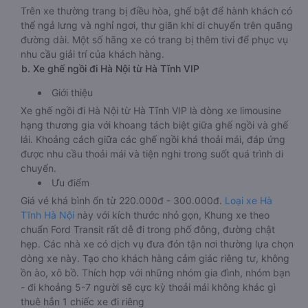
Trên xe thường trang bị điều hòa, ghế bật để hành khách có
thể ngả lưng và nghỉ ngơi, thư giãn khi di chuyển trên quãng
đường dài. Một số hãng xe có trang bị thêm tivi để phục vụ
nhu cầu giải trí của khách hàng.
b. Xe ghế ngồi đi Hà Nội từ Hà Tĩnh VIP
Giới thiệu
Xe ghế ngồi đi Hà Nội từ Hà Tĩnh VIP là dòng xe limousine
hạng thương gia với khoang tách biệt giữa ghế ngồi và ghế
lái. Khoảng cách giữa các ghế ngồi khá thoải mái, đáp ứng
được nhu cầu thoải mái và tiện nghi trong suốt quá trình di
chuyển.
Ưu điểm
Giá vé khá bình ổn từ 220.000đ - 300.000đ.
Loại xe Hà
Tĩnh Hà Nội
này với kích thước nhỏ gọn, Khung xe theo
chuẩn Ford Transit rất dễ đi trong phố đông, đường chật
hẹp. Các nhà xe có dịch vụ đưa đón tận nơi thường lựa chọn
dòng xe này. Tạo cho khách hàng cảm giác riêng tư, không
ồn ào, xô bồ. Thích hợp với những nhóm gia đình, nhóm bạn
- đi khoảng 5-7 người sẽ cực kỳ thoải mái không khác gì
thuê hẳn 1 chiếc xe đi riêng