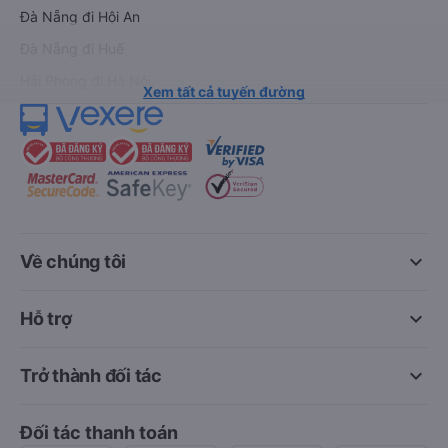
Đà Nẵng đi Hội An
Đà Nẵng đi Huế
Hải Phòng đi Hà Nội
Xem tất cả tuyến đường
keyboard_arrow_down
Về chúng tôi
keyboard_arrow_down
Hỗ trợ
keyboard_arrow_down
Trở thành đối tác
Đối tác thanh toán