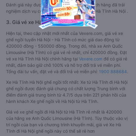
Đánh giá này được viết trực tiếp bởi các khách hàng đã trải
nghiệm dịch vụ của các hãng xe ghế ngồi đi Hà Tĩnh Hà Nội .
3. Giá vé xe Hà Tĩnh Hà Nội
Hiện tại, theo cập nhật mới nhất của Vexere.com, giá vé xe
ghế ngồi tuyến Hà Nội - Hà Tĩnh có mức giá dao động từ
420000 đồng - 550000 đồng. Trong đó, nhà xe Anh Quốc
Limousine (Hà Tĩnh) có giá vé rẻ nhất, chỉ 420000 đồng. Đặt
vé xe Hà Tĩnh Hà Nội chính hãng tại
Vexere.com
để có giá rẻ
nhất, đảm bảo giữ chỗ 100% và hỗ trợ đổi trả vé miễn phí.
Tổng đài tư vấn, đặt vé và đổi trả vé miễn phí:
1900 888684
.
Xe Hà Tĩnh Hà Nội ghế ngồi tốt nhất: Xe từ Hà Tĩnh đi Hà Nội
ghế ngồi được đánh giá chung có chất lượng Trung bình với
điểm đánh giá trung bình từ 4.7/5 dựa trên 221 phản hồi của
hành khách Xe ghế ngồi về Hà Nội từ Hà Tĩnh.
Giá vé xe ghế ngồi đi Hà Nội từ Hà Tĩnh rẻ nhất là 420000
của hãng xe Anh Quốc Limousine (Hà Tĩnh). Tùy thuộc vào vị
trí ngồi của bạn và chương trình khuyến mãi, giá vé Xe Hà
Tĩnh đi Hà Nội ghế ngồi này có thể sẽ rẻ hơn