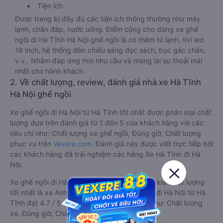
Tiện ích
Được trang bị đầy đủ các tiện ích thông thường như máy
lạnh, chăn đắp, nước uống. Điểm cộng cho dòng xe ghế
ngồi đi Hà Tĩnh Hà Nội ghế ngồi là có thêm tủ lạnh, tivi led
19 inch, hệ thống đèn chiếu sáng đọc sách, bục gác chân,
v.v.. Nhằm đáp ứng mọi nhu cầu và mang lại sự thoải mái
nhất cho hành khách.
2. Về chất lượng, review, đánh giá nhà xe Hà Tĩnh
Hà Nội ghế ngồi
Xe ghế ngồi đi Hà Nội từ Hà Tĩnh tốt nhất được phân loại chất
lượng dựa trên đánh giá từ 1 đến 5 của khách hàng với các
tiêu chí như: Chất lượng xe ghế ngồi, Đúng giờ, Chất lượng
phục vụ trên
Vexere.com
. Đánh giá này được viết trực tiếp bởi
các khách hàng đã trải nghiệm các hãng Xe Hà Tĩnh đi Hà
Nội.
Xe ghế ngồi đi Hà Nội từ Hà Tĩnh được phân loại chất lượng
tốt nhất là xe Anh Quốc Limousine (Hà Tĩnh) đi Hà Nội từ Hà
Tĩnh đạt 4.7 / 5 điểm dựa trên các tiêu chí như: Chất lượng
xe, Đúng giờ, Chất lượng phục vụ.