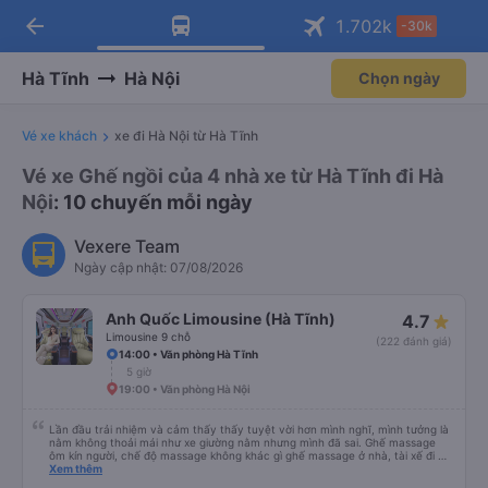
arrow_back
Tải app Vexere ngay!
Tải app Vexere
1.702
k
-30k
Mở app
Mở app
Nhận ưu đãi thành viên độc
-30k/ghế khi đặt vé máy bay qua
quyền
app
Hà Tĩnh
Hà Nội
Chọn ngày
Vé xe khách
xe đi Hà Nội từ Hà Tĩnh
Vé xe Ghế ngồi của 4 nhà xe từ Hà Tĩnh đi Hà
Nội
: 10 chuyến mỗi ngày
Vexere Team
Ngày cập nhật: 07/08/2026
Anh Quốc Limousine (Hà Tĩnh)
4.7
Limousine 9 chỗ
(222 đánh giá)
14:00 • Văn phòng Hà Tĩnh
5 giờ
19:00 • Văn phòng Hà Nội
Lần đầu trải nhiệm và cảm thấy thấy tuyệt vời hơn mình nghĩ, mình tưởng là
nằm không thoải mái như xe giường nằm nhưng mình đã sai. Ghế massage
ôm kín người, chế độ massage không khác gì ghế massage ở nhà, tài xế đi an
toàn cẩn thận nên dù ngồi ghế cuối mà mình cũng không thấy say xe. Đúng
Xem thêm
là một chuyến đi tuyệt vời, tự hứa mình sẽ là khách quen của nhà xe này