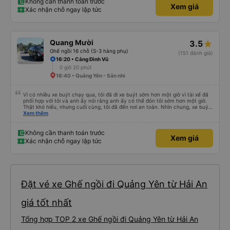
Không cần thanh toán trước
Xem giá
Xác nhận chỗ ngay lập tức
Quang Mười
3.5
Ghế ngồi 16 chỗ (S-3 hàng phụ)
(151 đánh giá)
16:20 • Cảng Đình Vũ
0 giờ 20 phút
16:40 • Quảng Yên - Sản nhi
Vì có nhiều xe buýt chạy qua, tôi đã đi xe buýt sớm hơn một giờ vì tài xế đã
phối hợp với tôi và anh ấy nói rằng anh ấy có thể đón tôi sớm hơn một giờ.
Thật khó hiểu, nhưng cuối cùng, tôi đã đến nơi an toàn. Nhìn chung, xe buýt
tốt và tài xế rất hữu ích
Xem thêm
Không cần thanh toán trước
Xem giá
Xác nhận chỗ ngay lập tức
Đặt vé xe Ghế ngồi đi Quảng Yên từ Hải An
giá tốt nhất
Tổng hợp TOP 2 xe Ghế ngồi đi Quảng Yên từ Hải An