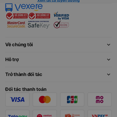
Xem tất cả tuyến đường
keyboard_arrow_down
Về chúng tôi
keyboard_arrow_down
Hỗ trợ
keyboard_arrow_down
Trở thành đối tác
Đối tác thanh toán