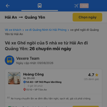
arrow_back
Tải app Vexere ngay!
Tải app Vexere
-30k
Mở app
Mở app
Nhận ưu đãi thành viên độc
-30k/ghế khi đặt vé máy bay qua
quyền
app
Hải An
Quảng Yên
Chọn ngày
Vé xe khách
xe đi Quảng Ninh từ Hải Phòng
xe ghế ngồi đi Quảng
Yên từ Hải An
Vé xe Ghế ngồi của 5 nhà xe từ Hải An đi
Quảng Yên
: 26 chuyến mỗi ngày
Vexere Team
Ngày cập nhật: 09/08/2026
Hoàng Công
4.7
Xe 29 chỗ
(25 đánh giá)
14:40 • VP 740 Phạm Văn Đồng
0 giờ 30 phút
15:10 • VP Tiền An
Xe trung chuyển lẫn xe đính đều tiện nghi, sạch sẽ, giá cả phải chăng.