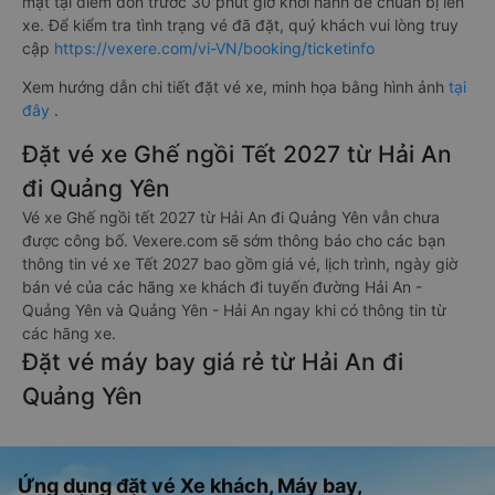
mặt tại điểm đón trước 30 phút giờ khởi hành để chuẩn bị lên
xe. Để kiểm tra tình trạng vé đã đặt, quý khách vui lòng truy
cập
https://vexere.com/vi-VN/booking/ticketinfo
Xem hướng dẫn chi tiết đặt vé xe, minh họa bằng hình ảnh
tại
đây
.
Đặt vé xe Ghế ngồi Tết 2027 từ Hải An
đi Quảng Yên
Vé xe Ghế ngồi tết 2027 từ Hải An đi Quảng Yên vẫn chưa
được công bố. Vexere.com sẽ sớm thông báo cho các bạn
thông tin vé xe Tết 2027 bao gồm giá vé, lịch trình, ngày giờ
bán vé của các hãng xe khách đi tuyến đường Hải An -
Quảng Yên và Quảng Yên - Hải An ngay khi có thông tin từ
các hãng xe.
Đặt vé máy bay giá rẻ từ Hải An đi
Quảng Yên
Ứng dụng đặt vé Xe khách, Máy bay,