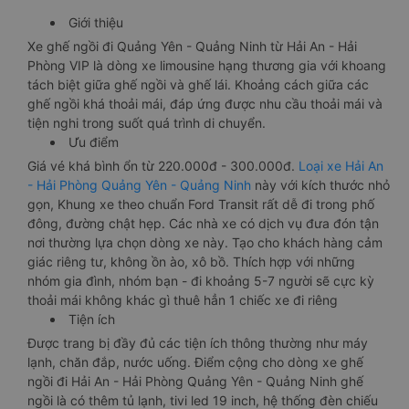
Giới thiệu
Xe ghế ngồi đi Quảng Yên - Quảng Ninh từ Hải An - Hải
Phòng VIP là dòng xe limousine hạng thương gia với khoang
tách biệt giữa ghế ngồi và ghế lái. Khoảng cách giữa các
ghế ngồi khá thoải mái, đáp ứng được nhu cầu thoải mái và
tiện nghi trong suốt quá trình di chuyển.
Ưu điểm
Giá vé khá bình ổn từ 220.000đ - 300.000đ.
Loại xe Hải An
- Hải Phòng Quảng Yên - Quảng Ninh
này với kích thước nhỏ
gọn, Khung xe theo chuẩn Ford Transit rất dễ đi trong phố
đông, đường chật hẹp. Các nhà xe có dịch vụ đưa đón tận
nơi thường lựa chọn dòng xe này. Tạo cho khách hàng cảm
giác riêng tư, không ồn ào, xô bồ. Thích hợp với những
nhóm gia đình, nhóm bạn - đi khoảng 5-7 người sẽ cực kỳ
thoải mái không khác gì thuê hẳn 1 chiếc xe đi riêng
Tiện ích
Được trang bị đầy đủ các tiện ích thông thường như máy
lạnh, chăn đắp, nước uống. Điểm cộng cho dòng xe ghế
ngồi đi Hải An - Hải Phòng Quảng Yên - Quảng Ninh ghế
ngồi là có thêm tủ lạnh, tivi led 19 inch, hệ thống đèn chiếu