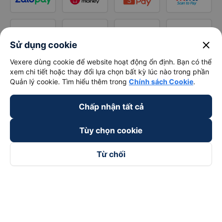
close
Sử dụng cookie
Vexere dùng cookie để website hoạt động ổn định. Bạn có thể
xem chi tiết hoặc thay đổi lựa chọn bất kỳ lúc nào trong phần
Quản lý cookie. Tìm hiểu thêm trong
Chính sách Cookie
.
Chấp nhận tất cả
Tùy chọn cookie
Từ chối
Theo dõi chúng tôi trên
Facebook
Tiktok
Youtube
Công ty TNHH Thương Mại Dịch Vụ Vexere