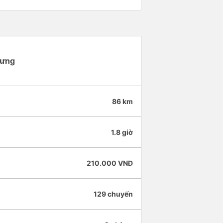
rưng
86 km
1.8 giờ
210.000 VNĐ
129 chuyến