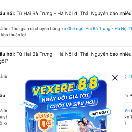
âu hỏi:
Từ Hai Bà Trưng - Hà Nội đi Thái Nguyên bao nhiêu
ả lời:
Thời gian di chuyển bằng
xe Ghế ngồi Hai Bà Trưng - Hà Nội 
 khá thuận lợi
âu hỏi:
Từ Hai Bà Trưng - Hà Nội đi Thái Nguyên bao nhiê
gồi?
ả lời:
Đường di chuyển bằng
xe Ghế ngồi đi Hai Bà Trưng - Hà Nội 
âu hỏi:
Mỗi ngày có bao nhiêu chuyến xe Ghế ngồi đi Hai 
ả lời:
Tuyến đường
xe Ghế ngồi Hai Bà Trưng - Hà Nội Thái Nguyên
t
huyến trên
Vexere.com
bắt đầu từ 5:15 đến 21:00 bởi 2 nhà xe: xe 
iờ xe chạy có đầy đủ cả ban ngày, buổi trưa, buổi chiều, ban đêm