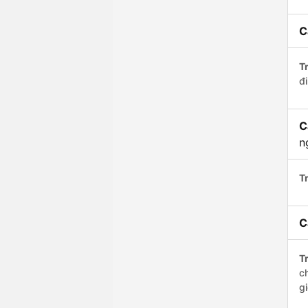
C
Tr
đi
C
n
Tr
C
Tr
c
g