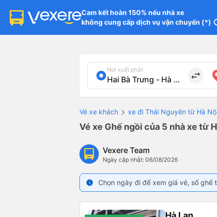
Cam kết hoàn 150% nếu nhà xe

không cung cấp dịch vụ vận chuyển (*)
in
Nơi xuất phát
import_export
Vé xe khách
xe đi Thái Nguyên từ Hà Nộ
Vé xe Ghế ngồi của 5 nhà xe từ H
Vexere Team
Ngày cập nhật: 06/08/2026
Chọn ngày đi để xem giá vé, số ghế t
info
Hà Lan