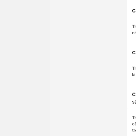
C
Tr
n
C
Tr
l
C
s
Tr
c
t