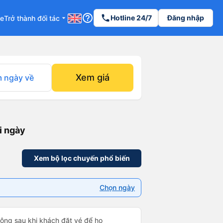
help_outline
phone
Hotline 24/7
Đăng nhập
re
Trở thành đối tác
arrow_drop_down
Xem giá
 ngày về
i ngày
Xem bộ lọc chuyến phổ biến
Chọn ngày
 động sau khi khách đặt vé để họ