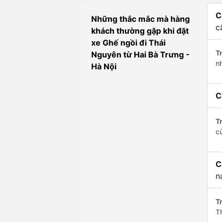
C
Những thắc mắc mà hàng
c
khách thường gặp khi đặt
xe Ghế ngồi đi Thái
Tr
Nguyên từ Hai Bà Trưng -
n
Hà Nội
C
Tr
c
C
n
Tr
T