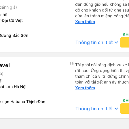
đến đúng giờ(nếu không sẽ bị trễ chuyến
đánh giá)
đỗ cho khách đổi từ ghế sau 
 chỗ
cửa lên tránh miệng cống(đ
 Đại Cồ Việt
tại HN: miệng cống bằng sắt
Xem thêm
miệng cống còn kết nối với 
lát viền vỉa hè 50-60cm. 3. Thái độ và tay nghề tài xế tốt.
KH
Đường Bắc Sơn
Bác tài đã cố gắng để về đế
keyboard_arrow_down
Thông tin chi tiết
chuyến Xe 11 chỗ nên thoán
avel
Tôi phải nói rằng dịch vụ xe
rất cao. Ứng dụng hiển thị vị
á)
thậm chí cả vị trí đứng chín
ế
toàn với tài xế; anh ấy thư
át Lớn Hà Nội
tôi có cần gì không. Chúng t
Xem thêm
giá cao dịch vụ vận chuyển 
KH
h sạn Habana Thịnh Đán
keyboard_arrow_down
Thông tin chi tiết