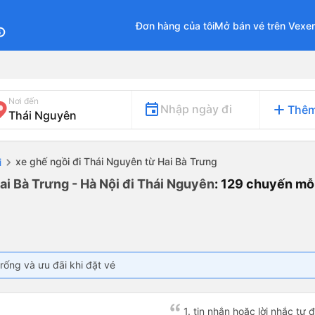
Đơn hàng của tôi
Mở bán vé trên Vexe
fo
Nơi đến
add
Nhập ngày đi
Thêm
xe ghế ngồi đi Thái Nguyên từ Hai Bà Trưng
i
ai Bà Trưng - Hà Nội đi Thái Nguyên
: 129 chuyến mỗ
rống và ưu đãi khi đặt vé
1. tin nhắn hoặc lời nhắc tự