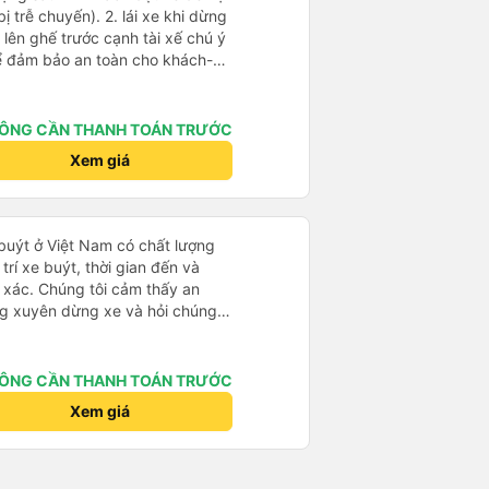
). 2. lái xe khi dừng
lên ghế trước cạnh tài xế chú ý
ể đảm bảo an toàn cho khách-
 chữ nhật dạng ô lưới, cửa
vỉa hè tương đương 1 viên gạch
ÔNG CẦN THANH TOÁN TRƯỚC
n Tng kịp 20h, để khách nối
Xem giá
g đãng.
 buýt ở Việt Nam có chất lượng
 trí xe buýt, thời gian đến và
h xác. Chúng tôi cảm thấy an
ờng xuyên dừng xe và hỏi chúng
ôi rất hài lòng. Chúng tôi đánh
này.
ÔNG CẦN THANH TOÁN TRƯỚC
Xem giá