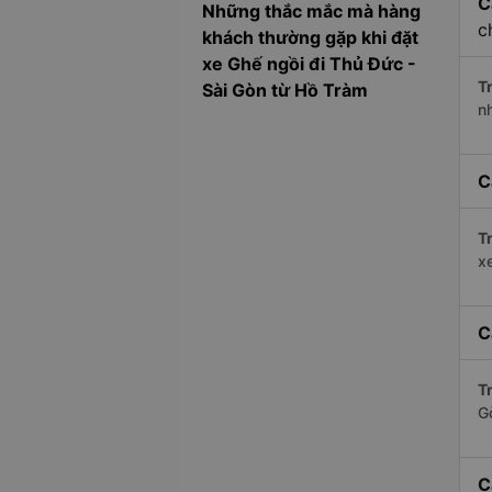
C
Những thắc mắc mà hàng
c
khách thường gặp khi đặt
xe Ghế ngồi đi Thủ Đức -
Tr
Sài Gòn từ Hồ Tràm
n
C
Tr
x
C
Tr
G
C