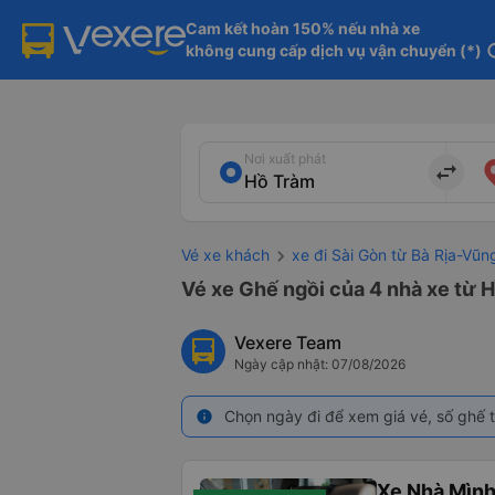
Cam kết hoàn 150% nếu nhà xe

không cung cấp dịch vụ vận chuyển (*)
in
Nơi xuất phát
import_export
Vé xe khách
xe đi Sài Gòn từ Bà Rịa-Vũn
Vé xe Ghế ngồi của 4 nhà xe từ 
Vexere Team
Ngày cập nhật: 07/08/2026
Chọn ngày đi để xem giá vé, số ghế t
info
Xe Nhà Mình