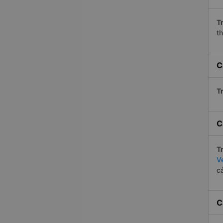
Tr
th
C
Tr
C
Tr
V
c
C