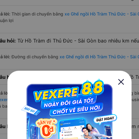
ả lời:
Thời gian di chuyển bằng
xe Ghế ngồi Hồ Tràm Thủ Đức - Sài 
uận lợi
âu hỏi:
Từ Hồ Tràm đi Thủ Đức - Sài Gòn bao nhiêu km nếu
ả lời:
Đường di chuyển bằng
xe Ghế ngồi đi Hồ Tràm Thủ Đức - Sài
âu hỏi:
Mỗi ngày có bao nhiêu chuyến xe Ghế ngồi đi Hồ T
ả lời:
Tuyến đường
xe Ghế ngồi Hồ Tràm Thủ Đức - Sài Gòn
trung bì
exere.com
bắt đầu từ 13:00 đến 14:30 bởi 1 nhà xe: xe Vie Limousi
ả ban ngày, buổi trưa, buổi chiều, ban đêm
âu hỏi:
Nhà xe Ghế ngồi đi Thủ Đức - Sài Gòn từ Hồ Tràm 