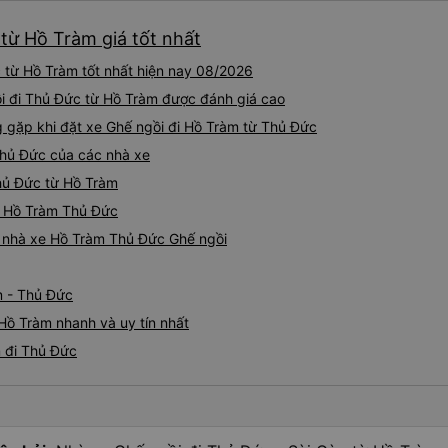
recommend this transport s
từ Hồ Tràm giá tốt nhất
safe travel. Chuyến đi từ hcmc đến vung tau. Tài xế gọi
trước giờ đón. Để kiểm tra 
 từ Hồ Tràm tốt nhất hiện nay 08/2026
sớm hay không. Họ sẽ kiểm t
thai sản và sắp xếp chỗ ngồ
gồi đi Thủ Đức từ Hồ Tràm được đánh giá cao
Có không gian để đặt hành 
gặp khi đặt xe Ghế ngồi đi Hồ Tràm từ Thủ Đức
hình LCD không hoạt động ở 
Thủ Đức của các nhà xe
3 chỗ rất thoải mái và có th
khác. Nó đi kèm với ghế ma
Thủ Đức từ Hồ Tràm
đi vệ sinh. Bạn có thể chọn t
ồi Hồ Tràm Thủ Đức
vụ khác. Người lái xe rất gi
tôi. Các nhân viên tại văn p
iá nhà xe Hồ Tràm Thủ Đức Ghế ngồi
và rất thân thiện. Tôi sẽ giới
cho mọi người để có chuyến 
m - Thủ Đức
Hồ Tràm nhanh và uy tín nhất
m đi Thủ Đức