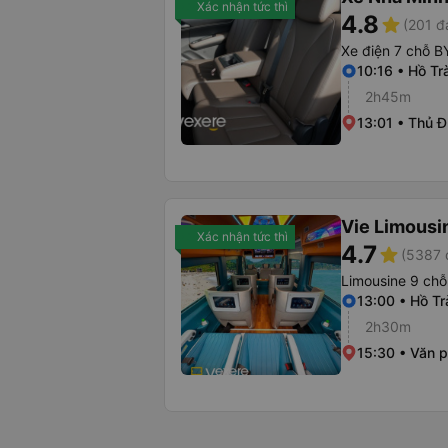
Xác nhận tức thì
4.8
star
(201 đ
Xe điện 7 chỗ B
10:16 • Hồ Tr
2h45m
13:01 • Thủ 
Vie Limousi
Xác nhận tức thì
4.7
star
(5387 
Limousine 9 chỗ
13:00 • Hồ T
2h30m
15:30 • Văn 