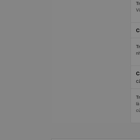
Tr
V
C
Tr
n
C
c
Tr
l
c