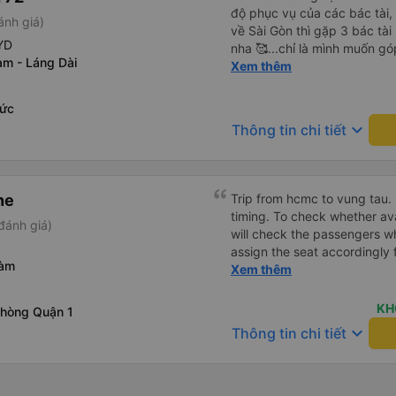
độ phục vụ của các bác tài
ánh giá)
về Sài Gòn thì gặp 3 bác tài 
YD
nha 🥰...chỉ là mình muốn gó
àm - Láng Dài
mình nghĩ chắc mấy bác tài 
Xem thêm
nên việc chạy nhanh và lách
mình ngồi trên xe cũng có c
Đức
cho dù là vì lý do giờ giấc b
keyboard_arrow_down
Thông tin chi tiết
mong các bác tài luôn cẩn t
và nhg hành khách trên xe là
tục ủng hộ nhà xe, chúc nhà
giữ vững phong độ phục vụ 
ne
Trip from hcmc to vung tau. 
khách 💐💐💐
timing. To check whether ava
đánh giá)
will check the passengers wh
assign the seat accordingly 
ràm
put your luggage. The charg
Xem thêm
working at my seat. The back 
comfortable and you can adj
KH
phòng Quận 1
compared to other seat. It 
keyboard_arrow_down
Thông tin chi tiết
stop point for Toilet break a
option where to drop off com
driver is very good drop off 
the office can speak english a