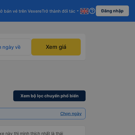
help_outline
Đăng nhập
ở bán vé trên Vexere
Trở thành đối tác
arrow_drop_down
Xem giá
 ngày về
Xem bộ lọc chuyến phổ biến
Chọn ngày
e này thì mình thích nhất là thái