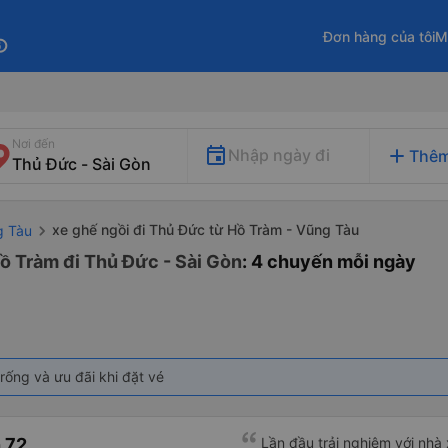
Đơn hàng của tôi
M
fo
Nơi đến
add
Nhập ngày đi
Thêm
xe ghế ngồi đi Thủ Đức từ Hồ Tràm - Vũng Tàu
g Tàu
Hồ Tràm đi Thủ Đức - Sài Gòn
: 4 chuyến mỗi ngày
rống và ưu đãi khi đặt vé
 72
Lần đầu trải nghiệm với nhà x