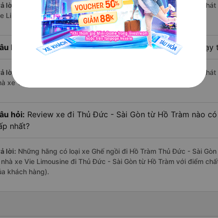
ả lời:
Chuyến
Ghế ngồi Hồ Tràm Thủ Đức - Sài Gòn
có giờ xuất phát 
ie Limousine.
âu hỏi:
Nhà xe đi Thủ Đức - Sài Gòn từ Hồ Tràm nào chạy t
ả lời:
Chuyến
Ghế ngồi Hồ Tràm Thủ Đức - Sài Gòn
có giờ xuất phát 
hà xe Vie Limousine.
âu hỏi:
Review xe đi Thủ Đức - Sài Gòn từ Hồ Tràm nào có c
ấp nhất?
ả lời:
Những hãng có loại xe Ghế ngồi đi Hồ Tràm Thủ Đức - Sài Gòn 
à nhà xe Vie Limousine đi Thủ Đức - Sài Gòn từ Hồ Tràm với điểm chấ
ủa khách hàng).