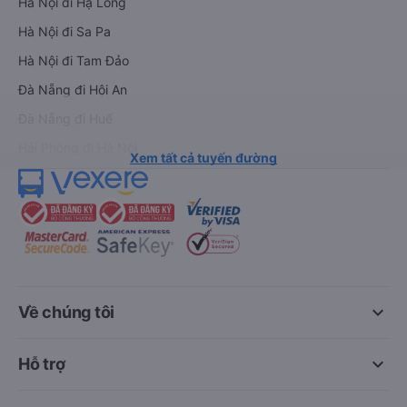
Hà Nội đi Hạ Long
Hà Nội đi Sa Pa
Hà Nội đi Tam Đảo
Đà Nẵng đi Hội An
Đà Nẵng đi Huế
Hải Phòng đi Hà Nội
Xem tất cả tuyến đường
keyboard_arrow_down
Về chúng tôi
keyboard_arrow_down
Hỗ trợ