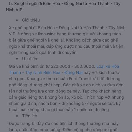
b. Xe ghế ngồi đi Biên Hòa - Đồng Nai từ Hòa Thành - Tây
Ninh VIP
Giới thiệu
Xe ghế ngồi đi Biên Hòa - Đồng Nai từ Hòa Thành - Tây Ninh
VIP là dòng xe limousine hạng thương gia với khoang tách
biệt giữa ghế ngồi và ghế lái. Khoảng cách giữa các ghế
ngồi khá thoải mái, đáp ứng được nhu cầu thoải mái và tiện
nghi trong suốt quá trình di chuyển.
Ưu điểm
Giá vé khá bình ổn từ 220.000đ - 300.000đ.
Loại xe Hòa
Thành - Tây Ninh Biên Hòa - Đồng Nai
này với kích thước
nhỏ gọn, Khung xe theo chuẩn Ford Transit rất dễ đi trong
phố đông, đường chật hẹp. Các nhà xe có dịch vụ đưa đón
tận nơi thường lựa chọn dòng xe này. Tạo cho khách hàng
cảm giác riêng tư, không ồn ào, xô bồ. Thích hợp với những
nhóm gia đình, nhóm bạn - đi khoảng 5-7 người sẽ cực kỳ
thoải mái không khác gì thuê hẳn 1 chiếc xe đi riêng
Tiện ích
Được trang bị đầy đủ các tiện ích thông thường như máy
lạnh, chăn đắp, nước uống. Điểm cộng cho dòng xe ghế