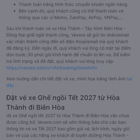
Thanh toán bằng hình thức chuyển khoản ngân hàng.
Bên cạnh đó, quý khách cũng có thể thanh toán vé
thông qua các ví Momo, ZaloPay, AirPay, VNPay,…
Sau khi thanh toán vé xe Hòa Thành - Tây Ninh Biên Hòa -
Đồng Nai ghế ngồi thành công, Vexere sẽ gửi tin nhắn/email
xác nhận thành công đến số điện thoại/email mà quý khách
đã đăng ký. Đến ngày đi, quý khách vui lòng có mặt tại điểm
đón trước 30 phút giờ khởi hành để chuẩn bị lên xe. Để kiểm
tra tình trạng vé đã đặt, quý khách vui lòng truy cập
https://vexere.com/vi-VN/booking/ticketinfo
Xem hướng dẫn chi tiết đặt vé xe, minh họa bằng hình ảnh
tại
đây
.
Đặt vé xe Ghế ngồi Tết 2027 từ Hòa
Thành đi Biên Hòa
Vé xe Ghế ngồi tết 2027 từ Hòa Thành đi Biên Hòa vẫn chưa
được công bố. Vexere.com sẽ sớm thông báo cho các bạn
thông tin vé xe Tết 2027 bao gồm giá vé, lịch trình, ngày giờ
bán vé của các hãng xe khách đi tuyến đường Hòa Thành -