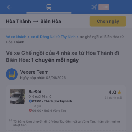
arrow_back
Tải app Vexere ngay!
Tải app Vexere
-30k
Mở app
Mở app
Nhận ưu đãi thành viên độc
-30k/ghế khi đặt vé máy bay qua
quyền
app
Hòa Thành
Biên Hòa
Chọn ngày
Vé xe khách
xe đi Đồng Nai từ Tây Ninh
xe ghế ngồi đi Biên Hòa từ
Hòa Thành
Vé xe Ghế ngồi của 4 nhà xe từ Hòa Thành đi
Biên Hòa
: 1 chuyến mỗi ngày
Vexere Team
Ngày cập nhật: 08/08/2026
Ba Đời
4.0
Ghế ngồi 16 chỗ
(34 đánh giá)
03:00 • Thành phố Tây Ninh
3 giờ
06:00 • Ngã 4 Vũng Tàu
Tôi bằng lòng chuyến đi từ Vũng Tàu đến ngã tư Vũng Tàu, nhân viên vui vẻ
nhiệt tình