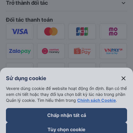
keyboard_arrow_down
Trở thành đối tác
Đối tác thanh toán
close
Sử dụng cookie
Vexere dùng cookie để website hoạt động ổn định. Bạn có thể
xem chi tiết hoặc thay đổi lựa chọn bất kỳ lúc nào trong phần
Quản lý cookie. Tìm hiểu thêm trong
Chính sách Cookie
.
Chấp nhận tất cả
Tùy chọn cookie