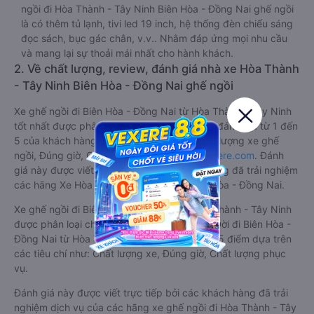
ngồi đi Hòa Thành - Tây Ninh Biên Hòa - Đồng Nai ghế ngồi
là có thêm tủ lạnh, tivi led 19 inch, hệ thống đèn chiếu sáng
đọc sách, bục gác chân, v.v.. Nhằm đáp ứng mọi nhu cầu
và mang lại sự thoải mái nhất cho hành khách.
2. Về chất lượng, review, đánh giá nhà xe Hòa Thành
- Tây Ninh Biên Hòa - Đồng Nai ghế ngồi
Xe ghế ngồi đi Biên Hòa - Đồng Nai từ Hòa Thành - Tây Ninh
tốt nhất được phân loại chất lượng dựa trên đánh giá từ 1 đến
5 của khách hàng với các tiêu chí như: Chất lượng xe ghế
ngồi, Đúng giờ, Chất lượng phục vụ trên
Vexere.com
. Đánh
giá này được viết trực tiếp bởi các khách hàng đã trải nghiệm
các hãng Xe Hòa Thành - Tây Ninh đi Biên Hòa - Đồng Nai.
Xe ghế ngồi đi Biên Hòa - Đồng Nai từ Hòa Thành - Tây Ninh
được phân loại chất lượng tốt nhất là xe Ba Đời đi Biên Hòa -
Đồng Nai từ Hòa Thành - Tây Ninh đạt 4.0 / 5 điểm dựa trên
các tiêu chí như: Chất lượng xe, Đúng giờ, Chất lượng phục
vụ.
Đánh giá này được viết trực tiếp bởi các khách hàng đã trải
nghiệm dịch vụ của các hãng xe ghế ngồi đi Hòa Thành - Tây