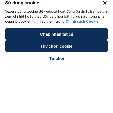
close
Sử dụng cookie
Vexere dùng cookie để website hoạt động ổn định. Bạn có thể
xem chi tiết hoặc thay đổi lựa chọn bất kỳ lúc nào trong phần
Quản lý cookie. Tìm hiểu thêm trong
Chính sách Cookie
.
Chấp nhận tất cả
Tùy chọn cookie
Từ chối
Theo dõi chúng tôi trên
Facebook
Tiktok
Youtube
Công ty TNHH Thương Mại Dịch Vụ Vexere
Địa chỉ đăng ký kinh doanh: 8C Chữ Đồng Tử, Phường Tân
Sơn Nhất, TP. Hồ Chí Minh, Việt Nam
Địa chỉ
:
Lầu 2, toà nhà H3 Circo Hoàng Diệu, 384 Hoàng Diệu,
Phường Khánh Hội, TP Hồ Chí Minh, Việt Nam