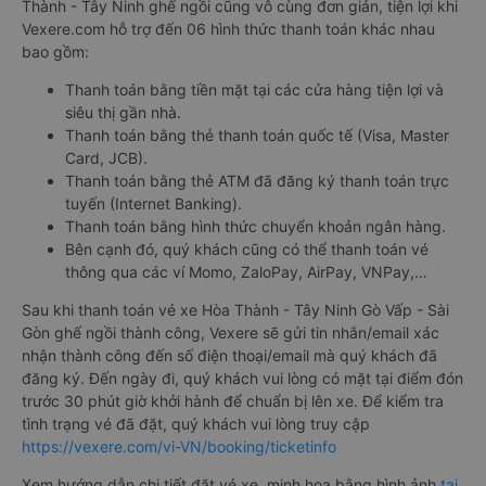
Thành - Tây Ninh ghế ngồi cũng vô cùng đơn giản, tiện lợi khi
Vexere.com hỗ trợ đến 06 hình thức thanh toán khác nhau
bao gồm:
Thanh toán bằng tiền mặt tại các cửa hàng tiện lợi và
siêu thị gần nhà.
Thanh toán bằng thẻ thanh toán quốc tế (Visa, Master
Card, JCB).
Thanh toán bằng thẻ ATM đã đăng ký thanh toán trực
tuyến (Internet Banking).
Thanh toán bằng hình thức chuyển khoản ngân hàng.
Bên cạnh đó, quý khách cũng có thể thanh toán vé
thông qua các ví Momo, ZaloPay, AirPay, VNPay,…
Sau khi thanh toán vé xe Hòa Thành - Tây Ninh Gò Vấp - Sài
Gòn ghế ngồi thành công, Vexere sẽ gửi tin nhắn/email xác
nhận thành công đến số điện thoại/email mà quý khách đã
đăng ký. Đến ngày đi, quý khách vui lòng có mặt tại điểm đón
trước 30 phút giờ khởi hành để chuẩn bị lên xe. Để kiểm tra
tình trạng vé đã đặt, quý khách vui lòng truy cập
https://vexere.com/vi-VN/booking/ticketinfo
Xem hướng dẫn chi tiết đặt vé xe, minh họa bằng hình ảnh
tại