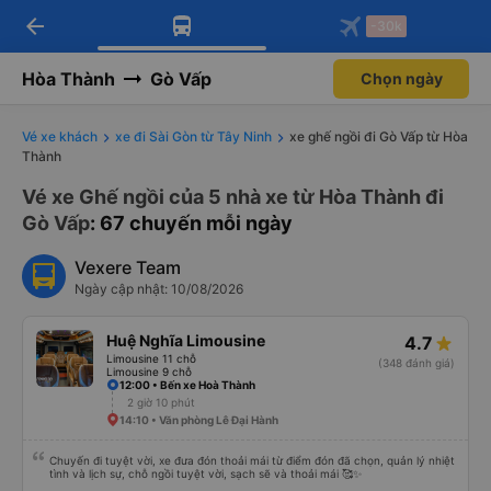
arrow_back
Tải app Vexere ngay!
Tải app Vexere
-30k
Mở app
Mở app
Nhận ưu đãi thành viên độc
-30k/ghế khi đặt vé máy bay qua
quyền
app
Hòa Thành
Gò Vấp
Chọn ngày
Vé xe khách
xe đi Sài Gòn từ Tây Ninh
xe ghế ngồi đi Gò Vấp từ Hòa
Thành
Vé xe Ghế ngồi của 5 nhà xe từ Hòa Thành đi
Gò Vấp
: 67 chuyến mỗi ngày
Vexere Team
Ngày cập nhật: 10/08/2026
Huệ Nghĩa Limousine
4.7
Limousine 11 chỗ
(348 đánh giá)
Limousine 9 chỗ
12:00 • Bến xe Hoà Thành
2 giờ 10 phút
14:10 • Văn phòng Lê Đại Hành
Chuyến đi tuyệt vời, xe đưa đón thoải mái từ điểm đón đã chọn, quản lý nhiệt
tình và lịch sự, chỗ ngồi tuyệt vời, sạch sẽ và thoải mái 🥰✨