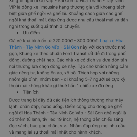
Xe ghế ngồi đi Gò Vấp - Sài Gòn từ Hòa Thành - Tây Ninh
VIP là dòng xe limousine hạng thương gia với khoang tách
biệt giữa ghế ngồi và ghế lái. Khoảng cách giữa các ghế
ngồi khá thoải mái, đáp ứng được nhu cầu thoải mái và tiện
nghi trong suốt quá trình di chuyển.
Ưu điểm
Giá vé khá bình ổn từ 220.000đ - 300.000đ.
Loại xe Hòa
Thành - Tây Ninh Gò Vấp - Sài Gòn
này với kích thước nhỏ
gọn, Khung xe theo chuẩn Ford Transit rất dễ đi trong phố
đông, đường chật hẹp. Các nhà xe có dịch vụ đưa đón tận
nơi thường lựa chọn dòng xe này. Tạo cho khách hàng cảm
giác riêng tư, không ồn ào, xô bồ. Thích hợp với những
nhóm gia đình, nhóm bạn - đi khoảng 5-7 người sẽ cực kỳ
thoải mái không khác gì thuê hẳn 1 chiếc xe đi riêng
Tiện ích
Được trang bị đầy đủ các tiện ích thông thường như máy
lạnh, chăn đắp, nước uống. Điểm cộng cho dòng xe ghế
ngồi đi Hòa Thành - Tây Ninh Gò Vấp - Sài Gòn ghế ngồi là
có thêm tủ lạnh, tivi led 19 inch, hệ thống đèn chiếu sáng
đọc sách, bục gác chân, v.v.. Nhằm đáp ứng mọi nhu cầu
và mang lại sự thoải mái nhất cho hành khách.