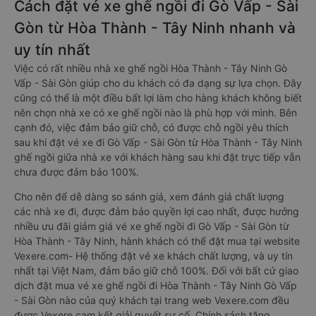
Cách đặt vé xe ghế ngồi đi Gò Vấp - Sài
Gòn từ Hòa Thành - Tây Ninh nhanh và
uy tín nhất
Việc có rất nhiều nhà xe ghế ngồi Hòa Thành - Tây Ninh Gò
Vấp - Sài Gòn giúp cho du khách có đa dạng sự lựa chọn. Đây
cũng có thể là một điều bất lợi làm cho hàng khách không biết
nên chọn nhà xe có xe ghế ngồi nào là phù hợp với mình. Bên
cạnh đó, việc đảm bảo giữ chỗ, có được chỗ ngồi yêu thích
sau khi đặt vé xe đi Gò Vấp - Sài Gòn từ Hòa Thành - Tây Ninh
ghế ngồi giữa nhà xe với khách hàng sau khi đặt trực tiếp vẫn
chưa được đảm bảo 100%.
Cho nên để dễ dàng so sánh giá, xem đánh giá chất lượng
các nhà xe đi, được đảm bảo quyền lợi cao nhất, được hưởng
nhiều ưu đãi giảm giá vé xe ghế ngồi đi Gò Vấp - Sài Gòn từ
Hòa Thành - Tây Ninh, hành khách có thể đặt mua tại website
Vexere.com- Hệ thống đặt vé xe khách chất lượng, và uy tín
nhất tại Việt Nam, đảm bảo giữ chỗ 100%. Đối với bất cứ giao
dịch đặt mua vé xe ghế ngồi đi Hòa Thành - Tây Ninh Gò Vấp
- Sài Gòn nào của quý khách tại trang web Vexere.com đều
được Vexere cam kết giải quyết sự cố. Chính sách tặng