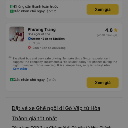
Không cần thanh toán trước
Xem giá
Xác nhận chỗ ngay lập tức
Phương Trang
4.8
Ghế ngồi 28 chỗ
(4038 đánh giá)
09:00 • Bến xe Tân Biên
3 giờ
12:00 • Bến Xe An Sương
Excellent bus and very safe driving. To make this a 5-star experience, I
suggest the company implements a "no sound" policy for phones during the
night to respect those sleeping. It is a sleeper bus, so quiet is key! Also,
please display the Wi-Fi password clearly inside the cabin for convenience. I
Xem thêm
would definitely ride with them again! -------------- ​ Xe chất lượng tốt và
tài xế lái xe rất an toàn. Để dịch vụ hoàn hảo hơn, tôi góp ý nhà xe nên có
quy định rõ ràng về việc giữ im lặng (tắt âm thanh điện thoại) vào ban đêm
Xác nhận chỗ ngay lập tức
Xem giá
để tránh làm phiền hành khách khác ngủ. Ngoài ra, nhà xe nên dán sẵn mật
khẩu Wi-Fi trong xe để hành khách dễ dàng sử dụng. Tôi vẫn sẽ tiếp tục ủng
hộ nhà xe trong tương lai!
Đặt vé xe Ghế ngồi đi Gò Vấp từ Hòa
Thành giá tốt nhất
Tổng hợp TOP 2 xe Ghế ngồi đi Gò Vấp từ Hòa Thành