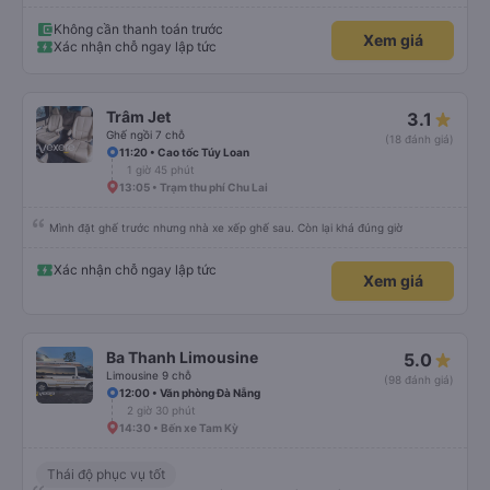
Không cần thanh toán trước
Xem giá
Xác nhận chỗ ngay lập tức
Trâm Jet
3.1
Ghế ngồi 7 chỗ
(18 đánh giá)
11:20 • Cao tốc Túy Loan
1 giờ 45 phút
13:05 • Trạm thu phí Chu Lai
Mình đặt ghế trước nhưng nhà xe xếp ghế sau. Còn lại khá đúng giờ
Xác nhận chỗ ngay lập tức
Xem giá
Ba Thanh Limousine
5.0
Limousine 9 chỗ
(98 đánh giá)
12:00 • Văn phòng Đà Nẵng
2 giờ 30 phút
14:30 • Bến xe Tam Kỳ
Thái độ phục vụ tốt