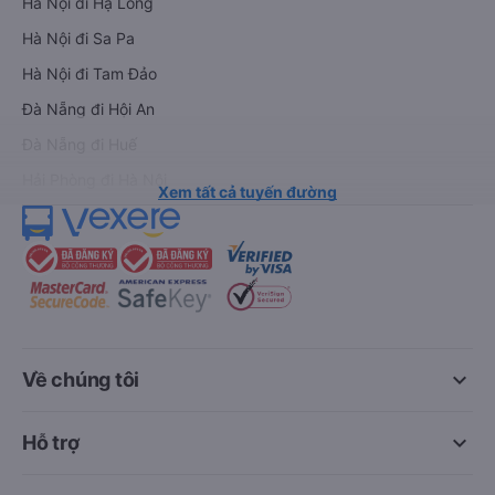
Hà Nội đi Hạ Long
Hà Nội đi Sa Pa
Hà Nội đi Tam Đảo
Đà Nẵng đi Hội An
Đà Nẵng đi Huế
Hải Phòng đi Hà Nội
Xem tất cả tuyến đường
keyboard_arrow_down
Về chúng tôi
keyboard_arrow_down
Hỗ trợ