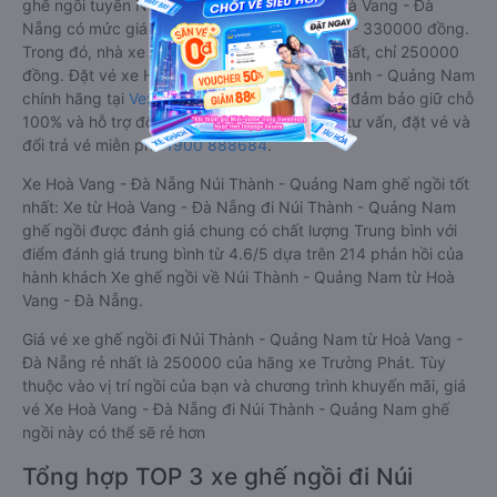
ghế ngồi tuyến Núi Thành - Quảng Nam - Hoà Vang - Đà
Nẵng có mức giá dao động từ 250000 đồng - 330000 đồng.
Trong đó, nhà xe Trường Phát có giá vé rẻ nhất, chỉ 250000
đồng. Đặt vé xe Hoà Vang - Đà Nẵng Núi Thành - Quảng Nam
chính hãng tại
Vexere.com
để có giá rẻ nhất, đảm bảo giữ chỗ
100% và hỗ trợ đổi trả vé miễn phí. Tổng đài tư vấn, đặt vé và
đổi trả vé miễn phí:
1900 888684
.
Xe Hoà Vang - Đà Nẵng Núi Thành - Quảng Nam ghế ngồi tốt
nhất: Xe từ Hoà Vang - Đà Nẵng đi Núi Thành - Quảng Nam
ghế ngồi được đánh giá chung có chất lượng Trung bình với
điểm đánh giá trung bình từ 4.6/5 dựa trên 214 phản hồi của
hành khách Xe ghế ngồi về Núi Thành - Quảng Nam từ Hoà
Vang - Đà Nẵng.
Giá vé xe ghế ngồi đi Núi Thành - Quảng Nam từ Hoà Vang -
Đà Nẵng rẻ nhất là 250000 của hãng xe Trường Phát. Tùy
thuộc vào vị trí ngồi của bạn và chương trình khuyến mãi, giá
vé Xe Hoà Vang - Đà Nẵng đi Núi Thành - Quảng Nam ghế
ngồi này có thể sẽ rẻ hơn
Tổng hợp TOP 3 xe ghế ngồi đi Núi