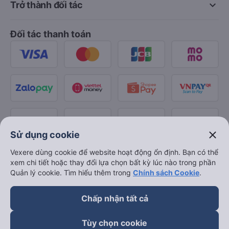
keyboard_arrow_down
Trở thành đối tác
Đối tác thanh toán
close
Sử dụng cookie
Vexere dùng cookie để website hoạt động ổn định. Bạn có thể
xem chi tiết hoặc thay đổi lựa chọn bất kỳ lúc nào trong phần
Quản lý cookie. Tìm hiểu thêm trong
Chính sách Cookie
.
Chấp nhận tất cả
Tùy chọn cookie