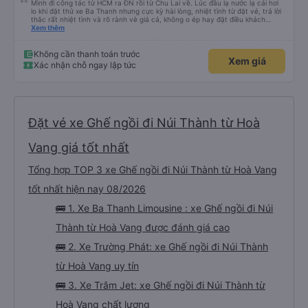
Mình đi công tác từ HCM ra ĐN rồi từ Chu Lai về. Lúc đầu lạ nước lạ cái hơi
lo khi đặt thử xe Ba Thanh nhưng cực kỳ hài lòng, nhiệt tình từ đặt vé, trả lời
thắc rất nhiệt tình và rõ rành vè giá cả, không o ép hay đặt điều khách
Xem thêm
hàng. Lần tới đi công tác chắc chắn tiếp tục dùng xe nhà này!
Không cần thanh toán trước
Xem giá
Xác nhận chỗ ngay lập tức
Đặt vé xe Ghế ngồi đi Núi Thành từ Hoà
Vang giá tốt nhất
Tổng hợp TOP 3 xe Ghế ngồi đi Núi Thành từ Hoà Vang
tốt nhất hiện nay 08/2026
🚌 1. Xe Ba Thanh Limousine : xe Ghế ngồi đi Núi
Thành từ Hoà Vang được đánh giá cao
🚌 2. Xe Trường Phát: xe Ghế ngồi đi Núi Thành
từ Hoà Vang uy tín
🚌 3. Xe Trâm Jet: xe Ghế ngồi đi Núi Thành từ
Hoà Vang chất lượng