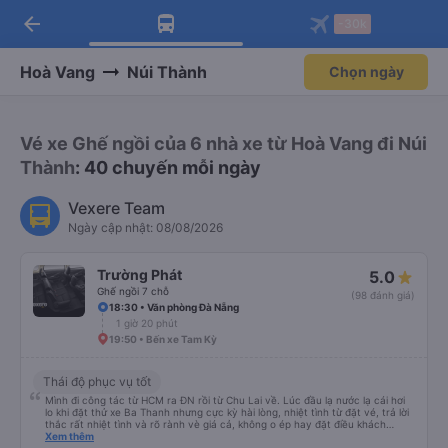
arrow_back
Tải app Vexere ngay!
Tải app Vexere
-30k
Mở app
Mở app
Nhận ưu đãi thành viên độc
-30k/ghế khi đặt vé máy bay qua
quyền
app
Hoà Vang
Núi Thành
Chọn ngày
Vé xe Ghế ngồi của 6 nhà xe từ Hoà Vang đi Núi
Thành
: 40 chuyến mỗi ngày
Vexere Team
Ngày cập nhật: 08/08/2026
Trường Phát
5.0
Ghế ngồi 7 chỗ
(98 đánh giá)
18:30 • Văn phòng Đà Nẵng
1 giờ 20 phút
19:50 • Bến xe Tam Kỳ
Thái độ phục vụ tốt
Mình đi công tác từ HCM ra ĐN rồi từ Chu Lai về. Lúc đầu lạ nước lạ cái hơi
lo khi đặt thử xe Ba Thanh nhưng cực kỳ hài lòng, nhiệt tình từ đặt vé, trả lời
thắc rất nhiệt tình và rõ rành vè giá cả, không o ép hay đặt điều khách
Xem thêm
hàng. Lần tới đi công tác chắc chắn tiếp tục dùng xe nhà này!