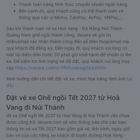
Thanh toán bằng hình thức chuyển khoản ngân hàng.
Bên cạnh đó, quý khách cũng có thể thanh toán vé
thông qua các ví Momo, ZaloPay, AirPay, VNPay,…
Sau khi thanh toán vé xe Hoà Vang - Đà Nẵng Núi Thành -
Quảng Nam ghế ngồi thành công, Vexere sẽ gửi tin
nhắn/email xác nhận thành công đến số điện thoại/email mà
quý khách đã đăng ký. Đến ngày đi, quý khách vui lòng có
mặt tại điểm đón trước 30 phút giờ khởi hành để chuẩn bị lên
xe. Để kiểm tra tình trạng vé đã đặt, quý khách vui lòng truy
cập
https://vexere.com/vi-VN/booking/ticketinfo
Xem hướng dẫn chi tiết đặt vé xe, minh họa bằng hình ảnh
tại
đây
.
Đặt vé xe Ghế ngồi Tết 2027 từ Hoà
Vang đi Núi Thành
Vé xe Ghế ngồi tết 2027 từ Hoà Vang đi Núi Thành vẫn chưa
được công bố. Vexere.com sẽ sớm thông báo cho các bạn
thông tin vé xe Tết 2027 bao gồm giá vé, lịch trình, ngày giờ
bán vé của các hãng xe khách đi tuyến đường Hoà Vang -