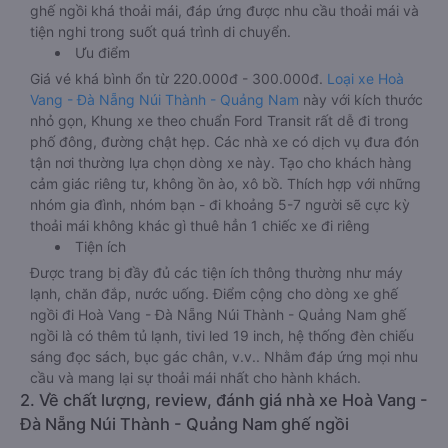
ghế ngồi khá thoải mái, đáp ứng được nhu cầu thoải mái và
tiện nghi trong suốt quá trình di chuyển.
Ưu điểm
Giá vé khá bình ổn từ 220.000đ - 300.000đ.
Loại xe Hoà
Vang - Đà Nẵng Núi Thành - Quảng Nam
này với kích thước
nhỏ gọn, Khung xe theo chuẩn Ford Transit rất dễ đi trong
phố đông, đường chật hẹp. Các nhà xe có dịch vụ đưa đón
tận nơi thường lựa chọn dòng xe này. Tạo cho khách hàng
cảm giác riêng tư, không ồn ào, xô bồ. Thích hợp với những
nhóm gia đình, nhóm bạn - đi khoảng 5-7 người sẽ cực kỳ
thoải mái không khác gì thuê hẳn 1 chiếc xe đi riêng
Tiện ích
Được trang bị đầy đủ các tiện ích thông thường như máy
lạnh, chăn đắp, nước uống. Điểm cộng cho dòng xe ghế
ngồi đi Hoà Vang - Đà Nẵng Núi Thành - Quảng Nam ghế
ngồi là có thêm tủ lạnh, tivi led 19 inch, hệ thống đèn chiếu
sáng đọc sách, bục gác chân, v.v.. Nhằm đáp ứng mọi nhu
cầu và mang lại sự thoải mái nhất cho hành khách.
2. Về chất lượng, review, đánh giá nhà xe Hoà Vang -
Đà Nẵng Núi Thành - Quảng Nam ghế ngồi