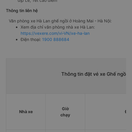
dịp Lễ, Tết cao điểm
Thông tin liên hệ
Văn phòng xe Hà Lan ghế ngồi ở Hoàng Mai - Hà Nội:
Xem địa chỉ văn phòng nhà xe Hà Lan:
https://vexere.com/vi-VN/xe-ha-lan
Điện thoại:
1900 888684
Thông tin đặt vé xe Ghế ngồi 
Giờ
Nhà xe
Điể
chạy