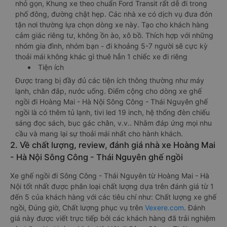
nhỏ gọn, Khung xe theo chuẩn Ford Transit rất dễ đi trong
phố đông, đường chật hẹp. Các nhà xe có dịch vụ đưa đón
tận nơi thường lựa chọn dòng xe này. Tạo cho khách hàng
cảm giác riêng tư, không ồn ào, xô bồ. Thích hợp với những
nhóm gia đình, nhóm bạn - đi khoảng 5-7 người sẽ cực kỳ
thoải mái không khác gì thuê hẳn 1 chiếc xe đi riêng
Tiện ích
Được trang bị đầy đủ các tiện ích thông thường như máy
lạnh, chăn đắp, nước uống. Điểm cộng cho dòng xe ghế
ngồi đi Hoàng Mai - Hà Nội Sông Công - Thái Nguyên ghế
ngồi là có thêm tủ lạnh, tivi led 19 inch, hệ thống đèn chiếu
sáng đọc sách, bục gác chân, v.v.. Nhằm đáp ứng mọi nhu
cầu và mang lại sự thoải mái nhất cho hành khách.
2. Về chất lượng, review, đánh giá nhà xe Hoàng Mai
- Hà Nội Sông Công - Thái Nguyên ghế ngồi
Xe ghế ngồi đi Sông Công - Thái Nguyên từ Hoàng Mai - Hà
Nội tốt nhất được phân loại chất lượng dựa trên đánh giá từ 1
đến 5 của khách hàng với các tiêu chí như: Chất lượng xe ghế
ngồi, Đúng giờ, Chất lượng phục vụ trên
Vexere.com
. Đánh
giá này được viết trực tiếp bởi các khách hàng đã trải nghiệm