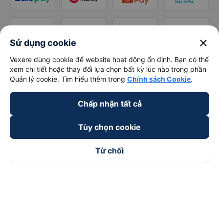
close
Sử dụng cookie
Vexere dùng cookie để website hoạt động ổn định. Bạn có thể
xem chi tiết hoặc thay đổi lựa chọn bất kỳ lúc nào trong phần
Quản lý cookie. Tìm hiểu thêm trong
Chính sách Cookie
.
Chấp nhận tất cả
Tùy chọn cookie
Từ chối
Theo dõi chúng tôi trên
Facebook
Tiktok
Youtube
Công ty TNHH Thương Mại Dịch Vụ Vexere