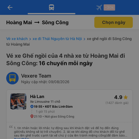
arrow_back
Tải app Vexere ngay!
Tải app Vexere
-30k
Mở app
Mở app
Nhận ưu đãi thành viên độc
-30k/ghế khi đặt vé máy bay qua
quyền
app
Hoàng Mai
Sông Công
Chọn ngày
Vé xe khách
xe đi Thái Nguyên từ Hà Nội
xe ghế ngồi đi Sông Công
từ Hoàng Mai
Vé xe Ghế ngồi của 4 nhà xe từ Hoàng Mai đi
Sông Công
: 16 chuyến mỗi ngày
Vexere Team
Ngày cập nhật: 09/08/2026
Hà Lan
4.9
Xe Limousine 11 chỗ
(1427 đánh giá)
19:55 • KĐT Bắc Linh Đàm
1 giờ 15 phút
21:10 • Nút giao Sông Công
1. tin nhắn hoặc lời nhắc tự động sau khi khách đặt vé để họ đến đúng
giờ(nếu không sẽ bị trễ chuyến). 2. lái xe khi dừng đỗ cho khách đổi từ ghế
sau lên ghế trước cạnh tài xế chú ý cửa lên tránh miệng cống(để đảm bảo