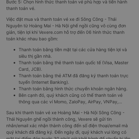
Bước 5: Chọn hình thức thanh toán vé phù hợp và tiến hành
thanh toán vé.
Việc đặt mua và thanh toán vé xe đi Sông Công - Thái
Nguyên từ Hoàng Mai - Hà Nội ghế ngồi cũng vô cùng đơn
giản, tiện lợi khi Vexere.com hỗ trợ đến 06 hình thức thanh
toán khác nhau bao gồm:
Thanh toán bằng tiền mặt tại các cửa hàng tiện lợi và
siêu thị gần nhà.
Thanh toán bằng thẻ thanh toán quốc tế (Visa, Master
Card, JCB).
Thanh toán bằng thẻ ATM đã đăng ký thanh toán trực
tuyến (Internet Banking).
Thanh toán bằng hình thức chuyển khoản ngân hàng.
Bên cạnh đó, quý khách cũng có thể thanh toán vé
thông qua các ví Momo, ZaloPay, AirPay, VNPay,…
Sau khi thanh toán vé xe Hoàng Mai - Hà Nội Sông Công -
Thái Nguyên ghế ngồi thành công, Vexere sẽ gửi tin
nhắn/email xác nhận thành công đến số điện thoại/email mà
quý khách đã đăng ký. Đến ngày đi, quý khách vui lòng có
mặt tại điểm đón trước 30 phút giờ khởi hành để chuẩn bị lên