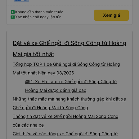
an toàn cho khách- tại HN: miệng cống bằng sắt chữ nhật dạng ô lưới, cửa
Xem thêm
miệng cống còn kết nối với vỉa hè tương đương 1 viên gạch lát viền vỉa hè
50-60cm. 3. Thái độ và tay nghề tài xế tốt. Bác tài đã cố gắng để về đến
Tng kịp 20h, để khách nối chuyến Xe 11 chỗ nên thoáng đãng.
Không cần thanh toán trước
Xem giá
Xác nhận chỗ ngay lập tức
Đặt vé xe Ghế ngồi đi Sông Công từ Hoàng
Mai giá tốt nhất
Tổng hợp TOP 1 xe Ghế ngồi đi Sông Công từ Hoàng
Mai tốt nhất hiện nay 08/2026
🚌 1. Xe Hà Lan: xe Ghế ngồi đi Sông Công từ
Hoàng Mai được đánh giá cao
Những thắc mắc mà hàng khách thường gặp khi đặt xe
Ghế ngồi đi Hoàng Mai từ Sông Công
Thông tin đặt vé xe Ghế ngồi Hoàng Mai Sông Công
của các nhà xe
Giới thiệu về các dòng xe Ghế ngồi đi Sông Công từ