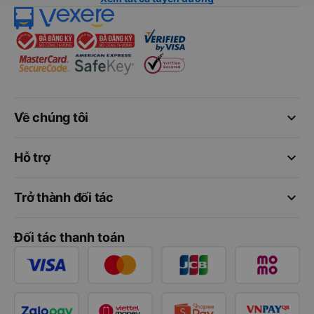
keyboard_arrow_down
Về chúng tôi
keyboard_arrow_down
Hỗ trợ
keyboard_arrow_down
Trở thành đối tác
Đối tác thanh toán