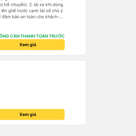
). 2. lái xe khi dừng
lên ghế trước cạnh tài xế chú ý
ể đảm bảo an toàn cho khách-
 chữ nhật dạng ô lưới, cửa
vỉa hè tương đương 1 viên gạch
ÔNG CẦN THANH TOÁN TRƯỚC
n Tng kịp 20h, để khách nối
Xem giá
g đãng.
Xem giá