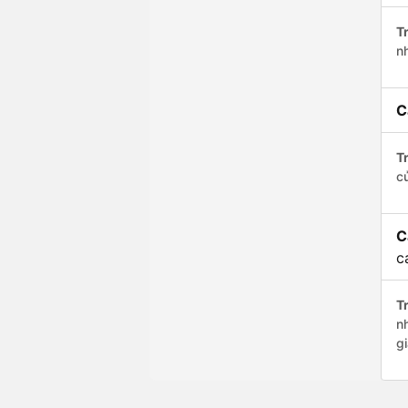
Tr
n
C
Tr
c
C
c
Tr
n
g