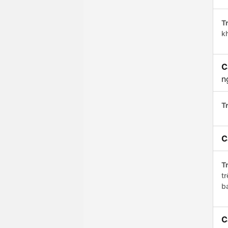
Tr
kh
C
n
Tr
C
Tr
t
b
C