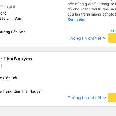
đến đúng giờ(nếu không sẽ bị trễ chuyến
đánh giá)
đỗ cho khách đổi từ ghế sau 
 chỗ
cửa lên tránh miệng cống(đ
Bắc Linh Đàm
tại HN: miệng cống bằng sắt
Xem thêm
miệng cống còn kết nối với 
lát viền vỉa hè 50-60cm. 3. Thái độ và tay nghề tài xế tốt.
KH
Đường Bắc Sơn
Bác tài đã cố gắng để về đế
keyboard_arrow_down
Thông tin chi tiết
chuyến Xe 11 chỗ nên thoán
- Thái Nguyên
iá)
ỗ
e Giáp Bát
xe Trung tâm Thái Nguyên
keyboard_arrow_down
Thông tin chi tiết