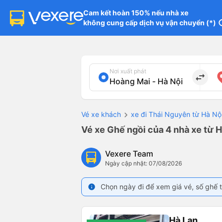
Cam kết hoàn 150% nếu nhà xe

không cung cấp dịch vụ vận chuyển (*)
in
Nơi xuất phát
import_export
Vé xe khách
xe đi Thái Nguyên từ Hà Nộ
Vé xe Ghế ngồi của 4 nhà xe từ 
Vexere Team
Ngày cập nhật: 07/08/2026
Chọn ngày đi để xem giá vé, số ghế t
info
Hà Lan