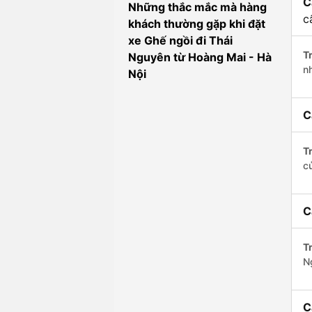
C
Những thắc mắc mà hàng
c
khách thường gặp khi đặt
xe Ghế ngồi đi Thái
Tr
Nguyên từ Hoàng Mai - Hà
n
Nội
C
Tr
c
C
Tr
N
C