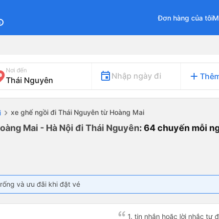
Đơn hàng của tôi
M
fo
Nơi đến
add
Nhập ngày đi
Thêm
xe ghế ngồi đi Thái Nguyên từ Hoàng Mai
i
Hoàng Mai - Hà Nội đi Thái Nguyên
: 64 chuyến mỗi n
rống và ưu đãi khi đặt vé
1. tin nhắn hoặc lời nhắc tự