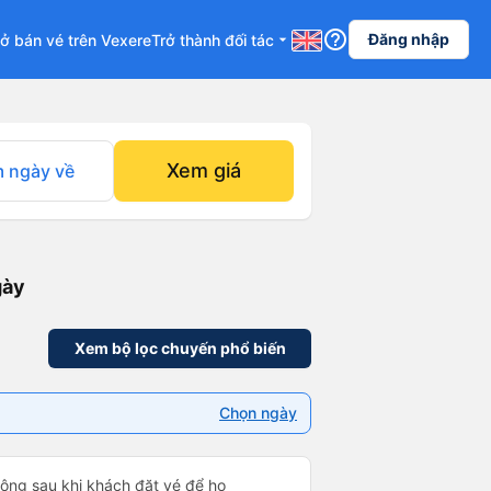
help_outline
Đăng nhập
ở bán vé trên Vexere
Trở thành đối tác
arrow_drop_down
Xem giá
 ngày về
gày
Xem bộ lọc chuyến phổ biến
Chọn ngày
 động sau khi khách đặt vé để họ