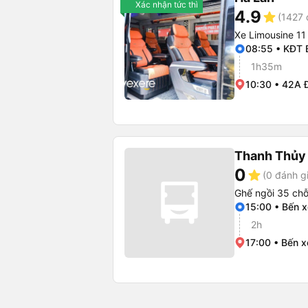
Xác nhận tức thì
4.9
star
(1427 
Xe Limousine 11
08:55 • KĐT 
1h35m
10:30 • 42A 
Thanh Thủy 
0
star
(0 đánh g
Ghế ngồi 35 ch
15:00 • Bến x
2h
17:00 • Bến 