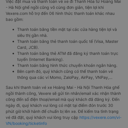
Việc đặt mua và thanh toán vé xe đi Thanh Hóa từ Hoàng Mai
- Hà Nội ghế ngồi cũng vô cùng đơn giản, tiện lợi khi
Vexere.com hỗ trợ đến 06 hình thức thanh toán khác nhau
bao gồm:
Thanh toán bằng tiền mặt tại các cửa hàng tiện lợi và
siêu thị gần nhà.
Thanh toán bằng thẻ thanh toán quốc tế (Visa, Master
Card, JCB).
Thanh toán bằng thẻ ATM đã đăng ký thanh toán trực
tuyến (Internet Banking).
Thanh toán bằng hình thức chuyển khoản ngân hàng.
Bên cạnh đó, quý khách cũng có thể thanh toán vé
thông qua các ví Momo, ZaloPay, AirPay, VNPay,…
Sau khi thanh toán vé xe Hoàng Mai - Hà Nội Thanh Hóa ghế
ngồi thành công, Vexere sẽ gửi tin nhắn/email xác nhận thành
công đến số điện thoại/email mà quý khách đã đăng ký. Đến
ngày đi, quý khách vui lòng có mặt tại điểm đón trước 30
phút giờ khởi hành để chuẩn bị lên xe. Để kiểm tra tình trạng
vé đã đặt, quý khách vui lòng truy cập
https://vexere.com/vi-
VN/booking/ticketinfo