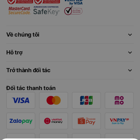
keyboard_arrow_down
Về chúng tôi
keyboard_arrow_down
Hỗ trợ
keyboard_arrow_down
Trở thành đối tác
Đối tác thanh toán