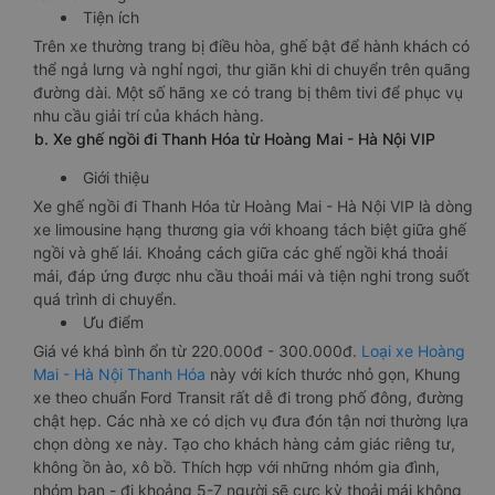
Tiện ích
Trên xe thường trang bị điều hòa, ghế bật để hành khách có
thể ngả lưng và nghỉ ngơi, thư giãn khi di chuyển trên quãng
đường dài. Một số hãng xe có trang bị thêm tivi để phục vụ
nhu cầu giải trí của khách hàng.
b. Xe ghế ngồi đi Thanh Hóa từ Hoàng Mai - Hà Nội VIP
Giới thiệu
Xe ghế ngồi đi Thanh Hóa từ Hoàng Mai - Hà Nội VIP là dòng
xe limousine hạng thương gia với khoang tách biệt giữa ghế
ngồi và ghế lái. Khoảng cách giữa các ghế ngồi khá thoải
mái, đáp ứng được nhu cầu thoải mái và tiện nghi trong suốt
quá trình di chuyển.
Ưu điểm
Giá vé khá bình ổn từ 220.000đ - 300.000đ.
Loại xe Hoàng
Mai - Hà Nội Thanh Hóa
này với kích thước nhỏ gọn, Khung
xe theo chuẩn Ford Transit rất dễ đi trong phố đông, đường
chật hẹp. Các nhà xe có dịch vụ đưa đón tận nơi thường lựa
chọn dòng xe này. Tạo cho khách hàng cảm giác riêng tư,
không ồn ào, xô bồ. Thích hợp với những nhóm gia đình,
nhóm bạn - đi khoảng 5-7 người sẽ cực kỳ thoải mái không