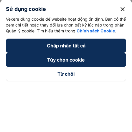
close
Sử dụng cookie
Vexere dùng cookie để website hoạt động ổn định. Bạn có thể
xem chi tiết hoặc thay đổi lựa chọn bất kỳ lúc nào trong phần
Quản lý cookie. Tìm hiểu thêm trong
Chính sách Cookie
.
Chấp nhận tất cả
Tùy chọn cookie
Từ chối
Theo dõi chúng tôi trên
Facebook
Tiktok
Youtube
Công ty TNHH Thương Mại Dịch Vụ Vexere
Địa chỉ đăng ký kinh doanh: 8C Chữ Đồng Tử, Phường Tân
Sơn Nhất, TP. Hồ Chí Minh, Việt Nam
Địa chỉ
:
Lầu 2, toà nhà H3 Circo Hoàng Diệu, 384 Hoàng Diệu,