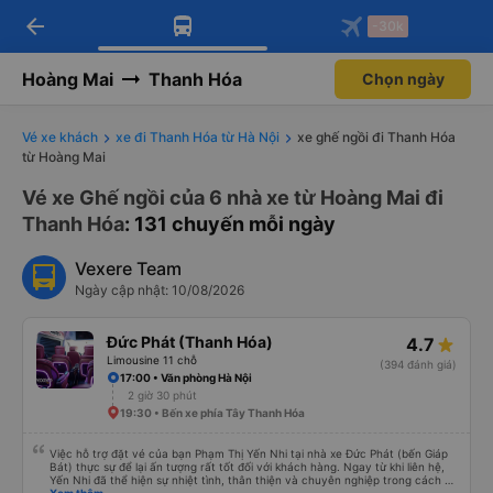
arrow_back
Tải app Vexere ngay!
Tải app Vexere
-30k
Mở app
Mở app
Nhận ưu đãi thành viên độc
-30k/ghế khi đặt vé máy bay qua
quyền
app
Hoàng Mai
Thanh Hóa
Chọn ngày
Vé xe khách
xe đi Thanh Hóa từ Hà Nội
xe ghế ngồi đi Thanh Hóa
từ Hoàng Mai
Vé xe Ghế ngồi của 6 nhà xe từ Hoàng Mai đi
Thanh Hóa
: 131 chuyến mỗi ngày
Vexere Team
Ngày cập nhật: 10/08/2026
Đức Phát (Thanh Hóa)
4.7
Limousine 11 chỗ
(394 đánh giá)
17:00 • Văn phòng Hà Nội
2 giờ 30 phút
19:30 • Bến xe phía Tây Thanh Hóa
Việc hỗ trợ đặt vé của bạn Phạm Thị Yến Nhi tại nhà xe Đức Phát (bến Giáp
Bát) thực sự để lại ấn tượng rất tốt đối với khách hàng. Ngay từ khi liên hệ,
Yến Nhi đã thể hiện sự nhiệt tình, thân thiện và chuyên nghiệp trong cách tư