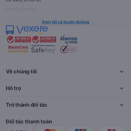
Đà Nẵng đi Huế
Hải Phòng đi Hà Nội
Xem tất cả tuyến đường
keyboard_arrow_down
Về chúng tôi
keyboard_arrow_down
Hỗ trợ
keyboard_arrow_down
Trở thành đối tác
Đối tác thanh toán