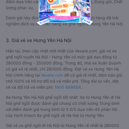
điểm dựa trên các tiêu chí như: Chất lượng xe, Đúng giờ, Chất
lượng phục vụ.
Đánh giá này được viết trực tiếp bởi các khách hàng đã trải
nghiệm dịch vụ của các hãng xe ghế ngồi đi Hưng Yên Hà Nội
.
3. Giá vé xe Hưng Yên Hà Nội
Hiện tại, theo cập nhật mới nhất của Vexere.com, giá vé xe
ghế ngồi tuyến Hà Nội - Hưng Yên có mức giá dao động từ
280000 đồng - 350000 đồng. Trong đó, nhà xe Xuân Quỳnh
có giá vé rẻ nhất, chỉ 280000 đồng. Đặt vé xe Hưng Yên Hà
Nội chính hãng tại
Vexere.com
để có giá rẻ nhất, đảm bảo giữ
chỗ 100% và hỗ trợ đổi trả vé miễn phí. Tổng đài tư vấn, đặt
vé và đổi trả vé miễn phí:
1900 888684
.
Xe Hưng Yên Hà Nội ghế ngồi tốt nhất: Xe từ Hưng Yên đi Hà
Nội ghế ngồi được đánh giá chung có chất lượng Trung bình
với điểm đánh giá trung bình từ 5.0/5 dựa trên 45 phản hồi
của hành khách Xe ghế ngồi về Hà Nội từ Hưng Yên.
Giá vé xe ghế ngồi đi Hà Nội từ Hưng Yên rẻ nhất là 280000