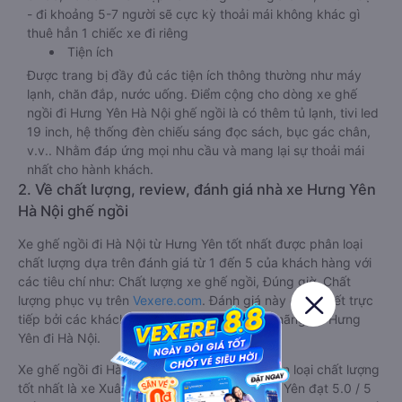
- đi khoảng 5-7 người sẽ cực kỳ thoải mái không khác gì
thuê hẳn 1 chiếc xe đi riêng
Tiện ích
Được trang bị đầy đủ các tiện ích thông thường như máy
lạnh, chăn đắp, nước uống. Điểm cộng cho dòng xe ghế
ngồi đi Hưng Yên Hà Nội ghế ngồi là có thêm tủ lạnh, tivi led
19 inch, hệ thống đèn chiếu sáng đọc sách, bục gác chân,
v.v.. Nhằm đáp ứng mọi nhu cầu và mang lại sự thoải mái
nhất cho hành khách.
2. Về chất lượng, review, đánh giá nhà xe Hưng Yên
Hà Nội ghế ngồi
Xe ghế ngồi đi Hà Nội từ Hưng Yên tốt nhất được phân loại
chất lượng dựa trên đánh giá từ 1 đến 5 của khách hàng với
các tiêu chí như: Chất lượng xe ghế ngồi, Đúng giờ, Chất
lượng phục vụ trên
Vexere.com
. Đánh giá này được viết trực
tiếp bởi các khách hàng đã trải nghiệm các hãng Xe Hưng
Yên đi Hà Nội.
Xe ghế ngồi đi Hà Nội từ Hưng Yên được phân loại chất lượng
tốt nhất là xe Xuân Quỳnh đi Hà Nội từ Hưng Yên đạt 5.0 / 5