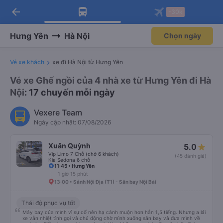
arrow_back
Tải app Vexere ngay!
Tải app Vexere
-30k
Mở app
Mở app
Nhận ưu đãi thành viên độc
-30k/ghế khi đặt vé máy bay qua
quyền
app
Hưng Yên
Hà Nội
Chọn ngày
Vé xe khách
xe đi Hà Nội từ Hưng Yên
Vé xe Ghế ngồi của 4 nhà xe từ Hưng Yên đi Hà
Nội
: 17 chuyến mỗi ngày
Vexere Team
Ngày cập nhật: 07/08/2026
Xuân Quỳnh
5.0
Vip Limo 7 Chỗ (chở 6 khách)
(45 đánh giá)
Kia Sedona 6 chỗ
11:45 • Hưng Yên
1 giờ 15 phút
13:00 • Sảnh Nội Địa (T1) - Sân bay Nội Bài
Thái độ phục vụ tốt
Máy bay của mình vì sự cố nên hạ cánh muộn hơn hẳn 1,5 tiếng. Nhưng a lái
xe vẫn nhiệt tình gọi và chủ động chờ mình xuống sân bay và đưa mình về