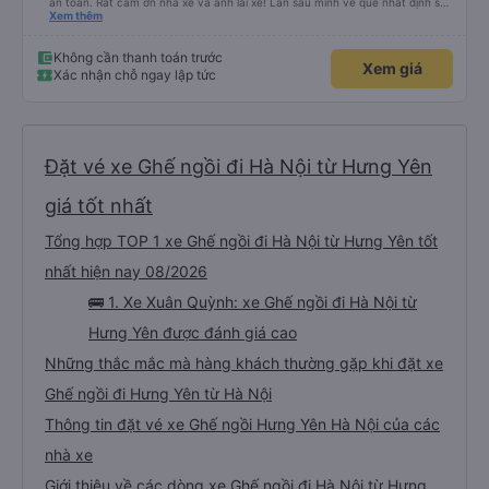
an toàn. Rất cảm ơn nhà xe và anh lái xe! Lần sau mình về quê nhất định sẽ
đặt và giới thiệu cho bạn bè
Xem thêm
Không cần thanh toán trước
Xem giá
Xác nhận chỗ ngay lập tức
Đặt vé xe Ghế ngồi đi Hà Nội từ Hưng Yên
giá tốt nhất
Tổng hợp TOP 1 xe Ghế ngồi đi Hà Nội từ Hưng Yên tốt
nhất hiện nay 08/2026
🚌 1. Xe Xuân Quỳnh: xe Ghế ngồi đi Hà Nội từ
Hưng Yên được đánh giá cao
Những thắc mắc mà hàng khách thường gặp khi đặt xe
Ghế ngồi đi Hưng Yên từ Hà Nội
Thông tin đặt vé xe Ghế ngồi Hưng Yên Hà Nội của các
nhà xe
Giới thiệu về các dòng xe Ghế ngồi đi Hà Nội từ Hưng