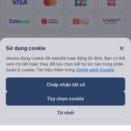
close
Sử dụng cookie
Vexere dùng cookie để website hoạt động ổn định. Bạn có thể
xem chi tiết hoặc thay đổi lựa chọn bất kỳ lúc nào trong phần
Quản lý cookie. Tìm hiểu thêm trong
Chính sách Cookie
.
Chấp nhận tất cả
Tùy chọn cookie
Từ chối
Theo dõi chúng tôi trên
Facebook
Tiktok
Youtube