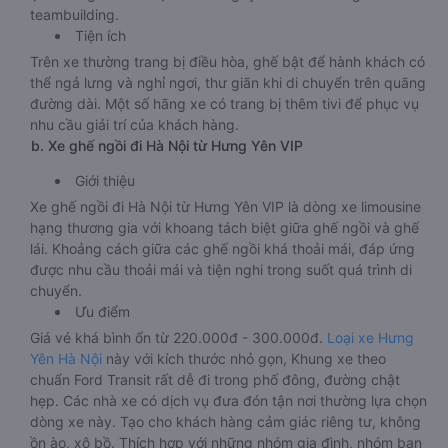
teambuilding.
Tiện ích
Trên xe thường trang bị điều hòa, ghế bật để hành khách có
thể ngả lưng và nghỉ ngơi, thư giãn khi di chuyển trên quãng
đường dài. Một số hãng xe có trang bị thêm tivi để phục vụ
nhu cầu giải trí của khách hàng.
b. Xe ghế ngồi đi Hà Nội từ Hưng Yên VIP
Giới thiệu
Xe ghế ngồi đi Hà Nội từ Hưng Yên VIP là dòng xe limousine
hạng thương gia với khoang tách biệt giữa ghế ngồi và ghế
lái. Khoảng cách giữa các ghế ngồi khá thoải mái, đáp ứng
được nhu cầu thoải mái và tiện nghi trong suốt quá trình di
chuyển.
Ưu điểm
Giá vé khá bình ổn từ 220.000đ - 300.000đ.
Loại xe Hưng
Yên Hà Nội
này với kích thước nhỏ gọn, Khung xe theo
chuẩn Ford Transit rất dễ đi trong phố đông, đường chật
hẹp. Các nhà xe có dịch vụ đưa đón tận nơi thường lựa chọn
dòng xe này. Tạo cho khách hàng cảm giác riêng tư, không
ồn ào, xô bồ. Thích hợp với những nhóm gia đình, nhóm bạn