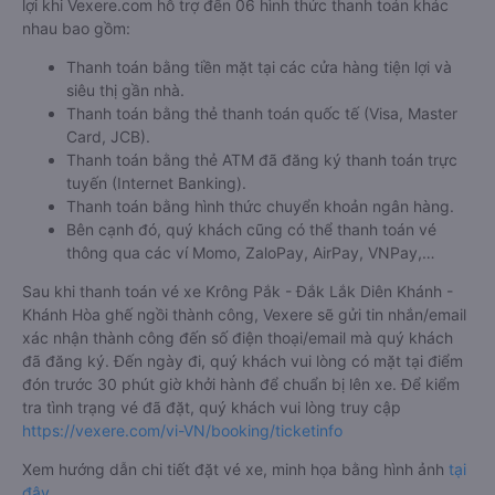
lợi khi Vexere.com hỗ trợ đến 06 hình thức thanh toán khác
nhau bao gồm:
Thanh toán bằng tiền mặt tại các cửa hàng tiện lợi và
siêu thị gần nhà.
Thanh toán bằng thẻ thanh toán quốc tế (Visa, Master
Card, JCB).
Thanh toán bằng thẻ ATM đã đăng ký thanh toán trực
tuyến (Internet Banking).
Thanh toán bằng hình thức chuyển khoản ngân hàng.
Bên cạnh đó, quý khách cũng có thể thanh toán vé
thông qua các ví Momo, ZaloPay, AirPay, VNPay,…
Sau khi thanh toán vé xe Krông Pắk - Đắk Lắk Diên Khánh -
Khánh Hòa ghế ngồi thành công, Vexere sẽ gửi tin nhắn/email
xác nhận thành công đến số điện thoại/email mà quý khách
đã đăng ký. Đến ngày đi, quý khách vui lòng có mặt tại điểm
đón trước 30 phút giờ khởi hành để chuẩn bị lên xe. Để kiểm
tra tình trạng vé đã đặt, quý khách vui lòng truy cập
https://vexere.com/vi-VN/booking/ticketinfo
Xem hướng dẫn chi tiết đặt vé xe, minh họa bằng hình ảnh
tại
đây
.