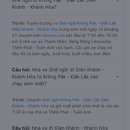
Ghế ngồi đi Krông Pắk - Đắk Lắk Diên
Khánh - Khánh Hòa?
Trả lời:
Tuyến đường
xe Ghế ngồi Krông Pắk - Đắk Lắk
Diên Khánh - Khánh Hòa
trung bình mỗi ngày có khoảng
21 chuyến trên
Vexere.com
bắt đầu từ 7:30 đến 18:30
bởi 3 nhà xe: xe Thanh Nhàn, Rạng Đông Limousine,
Thịnh Phát - Tuấn Anh vận hành. Các giờ xe chạy có
đầy đủ cả ban ngày, buổi trưa, buổi chiều, ban đêm
Câu hỏi:
Nhà xe Ghế ngồi đi Diên Khánh -
Khánh Hòa từ Krông Pắk - Đắk Lắk nào
chạy sớm nhất?
Trả lời:
Chuyến
Ghế ngồi Krông Pắk - Đắk Lắk Diên
Khánh - Khánh Hòa
có giờ xuất phát sớm nhất là vào lúc
7:30 là của nhà xe Thịnh Phát - Tuấn Anh.
Câu hỏi:
Nhà xe đi Diên Khánh - Khánh Hòa