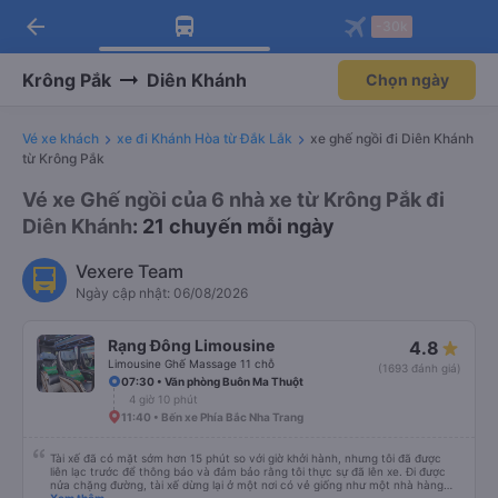
arrow_back
Tải app Vexere ngay!
Tải app Vexere
-30k
Mở app
Mở app
Nhận ưu đãi thành viên độc
-30k/ghế khi đặt vé máy bay qua
quyền
app
Krông Pắk
Diên Khánh
Chọn ngày
Vé xe khách
xe đi Khánh Hòa từ Đắk Lắk
xe ghế ngồi đi Diên Khánh
từ Krông Pắk
Vé xe Ghế ngồi của 6 nhà xe từ Krông Pắk đi
Diên Khánh
: 21 chuyến mỗi ngày
Vexere Team
Ngày cập nhật: 06/08/2026
Rạng Đông Limousine
4.8
Limousine Ghế Massage 11 chỗ
(1693 đánh giá)
07:30 • Văn phòng Buôn Ma Thuột
4 giờ 10 phút
11:40 • Bến xe Phía Bắc Nha Trang
Tài xế đã có mặt sớm hơn 15 phút so với giờ khởi hành, nhưng tôi đã được
liên lạc trước để thông báo và đảm bảo rằng tôi thực sự đã lên xe. Đi được
nửa chặng đường, tài xế dừng lại ở một nơi có vẻ giống như một nhà hàng