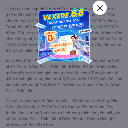
Hiện tại, theo cập nhật mới nhất của Vexere.com, giá vé xe
ghế ngồi tuyến Diên Khánh - Khánh Hòa - Krông Pắk - Đắk
Lắk có mức giá dao động từ 250000 đồng - 280000 đồng.
Trong đó, nhà xe Thanh Nhàn có giá vé rẻ nhất, chỉ 250000
đồng. Đặt vé xe Krông Pắk - Đắk Lắk Diên Khánh - Khánh Hòa
chính hãng tại
Vexere.com
để có giá rẻ nhất, đảm bảo giữ chỗ
100% và hỗ trợ đổi trả vé miễn phí. Tổng đài tư vấn, đặt vé và
đổi trả vé miễn phí:
1900 888684
.
Xe Krông Pắk - Đắk Lắk Diên Khánh - Khánh Hòa ghế ngồi tốt
nhất: Xe từ Krông Pắk - Đắk Lắk đi Diên Khánh - Khánh Hòa
ghế ngồi được đánh giá chung có chất lượng Trung bình với
điểm đánh giá trung bình từ 4.6/5 dựa trên 2387 phản hồi của
hành khách Xe ghế ngồi về Diên Khánh - Khánh Hòa từ Krông
Pắk - Đắk Lắk.
Giá vé xe ghế ngồi đi Diên Khánh - Khánh Hòa từ Krông Pắk -
Đắk Lắk rẻ nhất là 250000 của hãng xe Thanh Nhàn. Tùy
thuộc vào vị trí ngồi của bạn và chương trình khuyến mãi, giá
vé Xe Krông Pắk - Đắk Lắk đi Diên Khánh - Khánh Hòa ghế
ngồi này có thể sẽ rẻ hơn