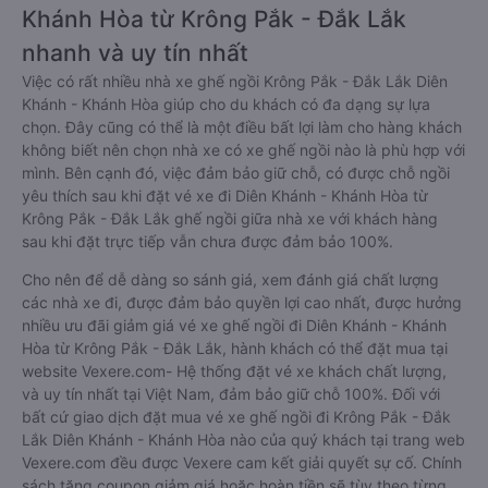
Khánh Hòa từ Krông Pắk - Đắk Lắk
nhanh và uy tín nhất
Việc có rất nhiều nhà xe ghế ngồi Krông Pắk - Đắk Lắk Diên
Khánh - Khánh Hòa giúp cho du khách có đa dạng sự lựa
chọn. Đây cũng có thể là một điều bất lợi làm cho hàng khách
không biết nên chọn nhà xe có xe ghế ngồi nào là phù hợp với
mình. Bên cạnh đó, việc đảm bảo giữ chỗ, có được chỗ ngồi
yêu thích sau khi đặt vé xe đi Diên Khánh - Khánh Hòa từ
Krông Pắk - Đắk Lắk ghế ngồi giữa nhà xe với khách hàng
sau khi đặt trực tiếp vẫn chưa được đảm bảo 100%.
Cho nên để dễ dàng so sánh giá, xem đánh giá chất lượng
các nhà xe đi, được đảm bảo quyền lợi cao nhất, được hưởng
nhiều ưu đãi giảm giá vé xe ghế ngồi đi Diên Khánh - Khánh
Hòa từ Krông Pắk - Đắk Lắk, hành khách có thể đặt mua tại
website Vexere.com- Hệ thống đặt vé xe khách chất lượng,
và uy tín nhất tại Việt Nam, đảm bảo giữ chỗ 100%. Đối với
bất cứ giao dịch đặt mua vé xe ghế ngồi đi Krông Pắk - Đắk
Lắk Diên Khánh - Khánh Hòa nào của quý khách tại trang web
Vexere.com đều được Vexere cam kết giải quyết sự cố. Chính
sách tặng coupon giảm giá hoặc hoàn tiền sẽ tùy theo từng