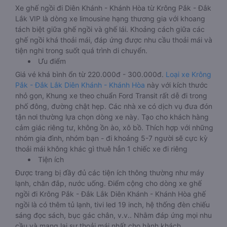
Xe ghế ngồi đi Diên Khánh - Khánh Hòa từ Krông Pắk - Đắk
Lắk VIP là dòng xe limousine hạng thương gia với khoang
tách biệt giữa ghế ngồi và ghế lái. Khoảng cách giữa các
ghế ngồi khá thoải mái, đáp ứng được nhu cầu thoải mái và
tiện nghi trong suốt quá trình di chuyển.
Ưu điểm
Giá vé khá bình ổn từ 220.000đ - 300.000đ.
Loại xe Krông
Pắk - Đắk Lắk Diên Khánh - Khánh Hòa
này với kích thước
nhỏ gọn, Khung xe theo chuẩn Ford Transit rất dễ đi trong
phố đông, đường chật hẹp. Các nhà xe có dịch vụ đưa đón
tận nơi thường lựa chọn dòng xe này. Tạo cho khách hàng
cảm giác riêng tư, không ồn ào, xô bồ. Thích hợp với những
nhóm gia đình, nhóm bạn - đi khoảng 5-7 người sẽ cực kỳ
thoải mái không khác gì thuê hẳn 1 chiếc xe đi riêng
Tiện ích
Được trang bị đầy đủ các tiện ích thông thường như máy
lạnh, chăn đắp, nước uống. Điểm cộng cho dòng xe ghế
ngồi đi Krông Pắk - Đắk Lắk Diên Khánh - Khánh Hòa ghế
ngồi là có thêm tủ lạnh, tivi led 19 inch, hệ thống đèn chiếu
sáng đọc sách, bục gác chân, v.v.. Nhằm đáp ứng mọi nhu
cầu và mang lại sự thoải mái nhất cho hành khách.