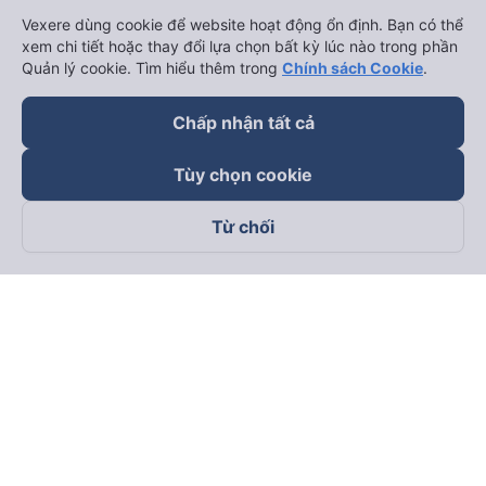
Vexere dùng cookie để website hoạt động ổn định. Bạn có thể
xem chi tiết hoặc thay đổi lựa chọn bất kỳ lúc nào trong phần
Quản lý cookie. Tìm hiểu thêm trong
Chính sách Cookie
.
Chấp nhận tất cả
Tùy chọn cookie
Từ chối
Theo dõi chúng tôi trên
Facebook
Tiktok
Youtube
Công ty TNHH Thương Mại Dịch Vụ Vexere
Địa chỉ đăng ký kinh doanh: 8C Chữ Đồng Tử, Phường Tân
Sơn Nhất, TP. Hồ Chí Minh, Việt Nam
Địa chỉ
:
Lầu 2, toà nhà H3 Circo Hoàng Diệu, 384 Hoàng Diệu,
Phường Khánh Hội, TP Hồ Chí Minh, Việt Nam
Tầng 3, toà nhà 101 Láng Hạ, 101 Láng Hạ, Phường Láng, TP.