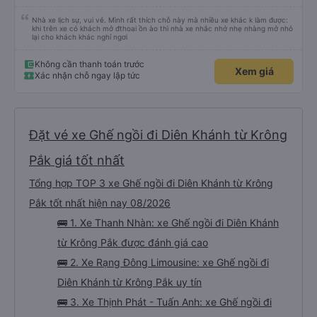
Nhà xe lịch sự, vui vẻ. Mình rất thích chỗ này mà nhiều xe khác k làm được:
khi trên xe có khách mở đthoai ồn ào thì nhà xe nhắc nhở nhẹ nhàng mở nhỏ
lại cho khách khác nghỉ ngơi
Không cần thanh toán trước
Xem giá
Xác nhận chỗ ngay lập tức
Đặt vé xe Ghế ngồi đi Diên Khánh từ Krông
Pắk giá tốt nhất
Tổng hợp TOP 3 xe Ghế ngồi đi Diên Khánh từ Krông
Pắk tốt nhất hiện nay 08/2026
🚌 1. Xe Thanh Nhàn: xe Ghế ngồi đi Diên Khánh
từ Krông Pắk được đánh giá cao
🚌 2. Xe Rạng Đông Limousine: xe Ghế ngồi đi
Diên Khánh từ Krông Pắk uy tín
🚌 3. Xe Thịnh Phát - Tuấn Anh: xe Ghế ngồi đi