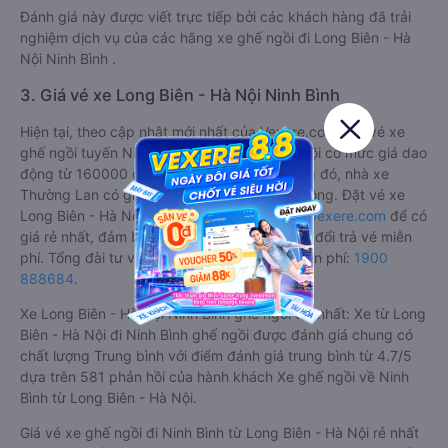
Đánh giá này được viết trực tiếp bởi các khách hàng đã trải
nghiệm dịch vụ của các hãng xe ghế ngồi đi Long Biên - Hà
Nội Ninh Bình .
3. Giá vé xe Long Biên - Hà Nội Ninh Bình
Hiện tại, theo cập nhật mới nhất của Vexere.com, giá vé xe
ghế ngồi tuyến Ninh Bình - Long Biên - Hà Nội có mức giá dao
động từ 160000 đồng - 190000 đồng. Trong đó, nhà xe
Thường Lan có giá vé rẻ nhất, chỉ 160000 đồng. Đặt vé xe
Long Biên - Hà Nội Ninh Bình chính hãng tại
Vexere.com
để có
giá rẻ nhất, đảm bảo giữ chỗ 100% và hỗ trợ đổi trả vé miễn
phí. Tổng đài tư vấn, đặt vé và đổi trả vé miễn phí:
1900
888684
.
Xe Long Biên - Hà Nội Ninh Bình ghế ngồi tốt nhất: Xe từ Long
Biên - Hà Nội đi Ninh Bình ghế ngồi được đánh giá chung có
chất lượng Trung bình với điểm đánh giá trung bình từ 4.7/5
dựa trên 581 phản hồi của hành khách Xe ghế ngồi về Ninh
Bình từ Long Biên - Hà Nội.
Giá vé xe ghế ngồi đi Ninh Bình từ Long Biên - Hà Nội rẻ nhất