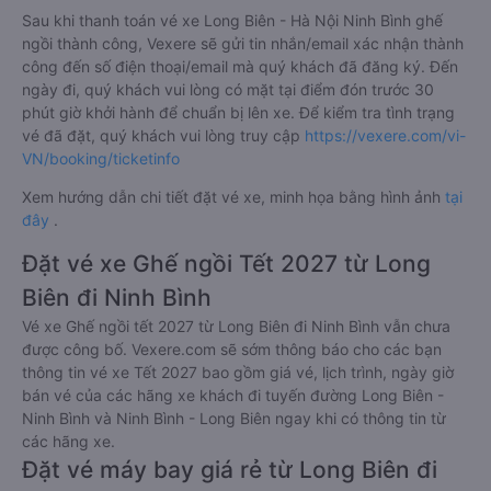
Sau khi thanh toán vé xe Long Biên - Hà Nội Ninh Bình ghế
ngồi thành công, Vexere sẽ gửi tin nhắn/email xác nhận thành
công đến số điện thoại/email mà quý khách đã đăng ký. Đến
ngày đi, quý khách vui lòng có mặt tại điểm đón trước 30
phút giờ khởi hành để chuẩn bị lên xe. Để kiểm tra tình trạng
vé đã đặt, quý khách vui lòng truy cập
https://vexere.com/vi-
VN/booking/ticketinfo
Xem hướng dẫn chi tiết đặt vé xe, minh họa bằng hình ảnh
tại
đây
.
Đặt vé xe Ghế ngồi Tết 2027 từ Long
Biên đi Ninh Bình
Vé xe Ghế ngồi tết 2027 từ Long Biên đi Ninh Bình vẫn chưa
được công bố. Vexere.com sẽ sớm thông báo cho các bạn
thông tin vé xe Tết 2027 bao gồm giá vé, lịch trình, ngày giờ
bán vé của các hãng xe khách đi tuyến đường Long Biên -
Ninh Bình và Ninh Bình - Long Biên ngay khi có thông tin từ
các hãng xe.
Đặt vé máy bay giá rẻ từ Long Biên đi