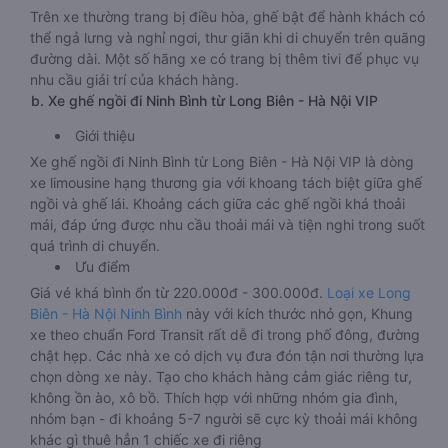
Trên xe thường trang bị điều hòa, ghế bật để hành khách có
thể ngả lưng và nghỉ ngơi, thư giãn khi di chuyển trên quãng
đường dài. Một số hãng xe có trang bị thêm tivi để phục vụ
nhu cầu giải trí của khách hàng.
b. Xe ghế ngồi đi Ninh Bình từ Long Biên - Hà Nội VIP
Giới thiệu
Xe ghế ngồi đi Ninh Bình từ Long Biên - Hà Nội VIP là dòng
xe limousine hạng thương gia với khoang tách biệt giữa ghế
ngồi và ghế lái. Khoảng cách giữa các ghế ngồi khá thoải
mái, đáp ứng được nhu cầu thoải mái và tiện nghi trong suốt
quá trình di chuyển.
Ưu điểm
Giá vé khá bình ổn từ 220.000đ - 300.000đ.
Loại xe Long
Biên - Hà Nội Ninh Bình
này với kích thước nhỏ gọn, Khung
xe theo chuẩn Ford Transit rất dễ đi trong phố đông, đường
chật hẹp. Các nhà xe có dịch vụ đưa đón tận nơi thường lựa
chọn dòng xe này. Tạo cho khách hàng cảm giác riêng tư,
không ồn ào, xô bồ. Thích hợp với những nhóm gia đình,
nhóm bạn - đi khoảng 5-7 người sẽ cực kỳ thoải mái không
khác gì thuê hẳn 1 chiếc xe đi riêng