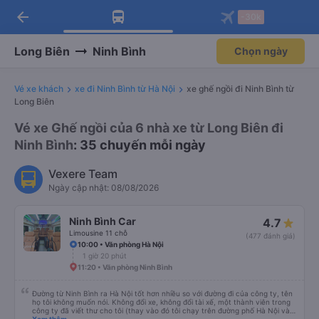
arrow_back
Tải app Vexere ngay!
Tải app Vexere
-30k
Mở app
Mở app
Nhận ưu đãi thành viên độc
-30k/ghế khi đặt vé máy bay qua
quyền
app
Long Biên
Ninh Bình
Chọn ngày
Vé xe khách
xe đi Ninh Bình từ Hà Nội
xe ghế ngồi đi Ninh Bình từ
Long Biên
Vé xe Ghế ngồi của 6 nhà xe từ Long Biên đi
Ninh Bình
: 35 chuyến mỗi ngày
Vexere Team
Ngày cập nhật: 08/08/2026
Ninh Bình Car
4.7
Limousine 11 chỗ
(477 đánh giá)
10:00 • Văn phòng Hà Nội
1 giờ 20 phút
11:20 • Văn phòng Ninh Bình
Đường từ Ninh Bình ra Hà Nội tốt hơn nhiều so với đường đi của công ty, tên
họ tôi không muốn nói. Không đổi xe, không đổi tài xế, một thành viên trong
công ty đã viết thư cho tôi (thay vào đó tôi chạy trên đường phố Hà Nội và