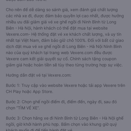
Cho nên để dễ dàng so sánh giá, xem đánh giá chất lượng
các nhà xe đi, được đảm bảo quyền lợi cao nhất, được hưởng
nhiều ưu đãi giảm giá vé xe ghế ngồi đi Ninh Bình từ Long
Biên - Hà Nội, hành khách có thể đặt mua tại website
Vexere.com- Hệ thống đặt vé xe khách chất lượng, và uy tín
nhất tại Việt Nam, đảm bảo giữ chỗ 100%. Đối với bất cứ giao
dịch đặt mua vé xe ghế ngồi đi Long Biên - Hà Nội Ninh Bình
nào của quý khách tại trang web Vexere.com đều được
Vexere cam kết giải quyết sự cố. Chính sách tặng coupon
giảm giá hoặc hoàn tiền sẽ tùy theo từng trường hợp sự việc.
Hướng dẫn đặt vé tại Vexere.com:
Bước 1: Truy cập vào website Vexere hoặc tải app Vexere trên
CH Play hoặc App Store.
Bước 2: Chọn ghế ngồi điểm đi, điểm đến, ngày đi, sau đó
chọn “TÌM VÉ XE”.
Bước 3: Chọn hãng xe đi Ninh Bình từ Long Biên - Hà Nội ghế
ngồi, giờ khởi hành phù hợp. Bấm chọn vào khung giờ quý
khách muốn đi để tiến hành đặt vé.