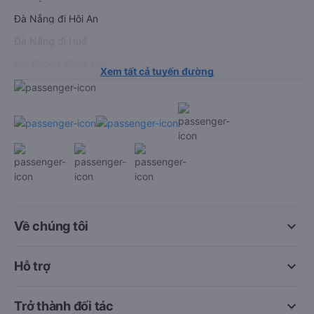
Đà Nẵng đi Hội An
Đà Nẵng đi Huế
Hải Phòng đi Hà Nội
Xem tất cả tuyến đường
keyboard_arrow_down
Về chúng tôi
keyboard_arrow_down
Hỗ trợ
keyboard_arrow_down
Trở thành đối tác