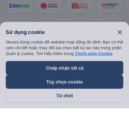
close
Sử dụng cookie
Vexere dùng cookie để website hoạt động ổn định. Bạn có thể
xem chi tiết hoặc thay đổi lựa chọn bất kỳ lúc nào trong phần
Quản lý cookie. Tìm hiểu thêm trong
Chính sách Cookie
.
Chấp nhận tất cả
Tùy chọn cookie
Từ chối
Theo dõi chúng tôi trên
Facebook
Tiktok
Youtube