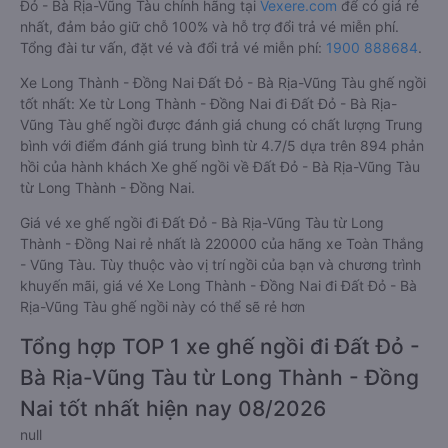
Đỏ - Bà Rịa-Vũng Tàu chính hãng tại
Vexere.com
để có giá rẻ
nhất, đảm bảo giữ chỗ 100% và hỗ trợ đổi trả vé miễn phí.
Tổng đài tư vấn, đặt vé và đổi trả vé miễn phí:
1900 888684
.
Xe Long Thành - Đồng Nai Đất Đỏ - Bà Rịa-Vũng Tàu ghế ngồi
tốt nhất: Xe từ Long Thành - Đồng Nai đi Đất Đỏ - Bà Rịa-
Vũng Tàu ghế ngồi được đánh giá chung có chất lượng Trung
bình với điểm đánh giá trung bình từ 4.7/5 dựa trên 894 phản
hồi của hành khách Xe ghế ngồi về Đất Đỏ - Bà Rịa-Vũng Tàu
từ Long Thành - Đồng Nai.
Giá vé xe ghế ngồi đi Đất Đỏ - Bà Rịa-Vũng Tàu từ Long
Thành - Đồng Nai rẻ nhất là 220000 của hãng xe Toàn Thắng
- Vũng Tàu. Tùy thuộc vào vị trí ngồi của bạn và chương trình
khuyến mãi, giá vé Xe Long Thành - Đồng Nai đi Đất Đỏ - Bà
Rịa-Vũng Tàu ghế ngồi này có thể sẽ rẻ hơn
Tổng hợp TOP 1 xe ghế ngồi đi Đất Đỏ -
Bà Rịa-Vũng Tàu từ Long Thành - Đồng
Nai tốt nhất hiện nay 08/2026
null