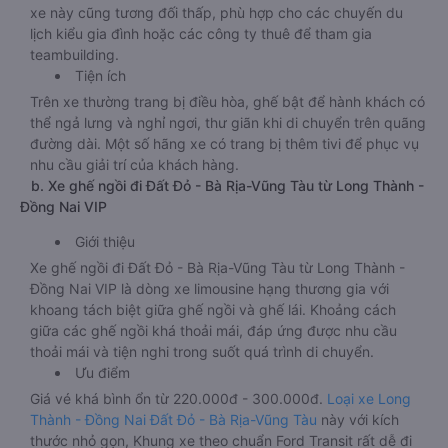
xe này cũng tương đối thấp, phù hợp cho các chuyến du
lịch kiểu gia đình hoặc các công ty thuê để tham gia
teambuilding.
Tiện ích
Trên xe thường trang bị điều hòa, ghế bật để hành khách có
thể ngả lưng và nghỉ ngơi, thư giãn khi di chuyển trên quãng
đường dài. Một số hãng xe có trang bị thêm tivi để phục vụ
nhu cầu giải trí của khách hàng.
b. Xe ghế ngồi đi Đất Đỏ - Bà Rịa-Vũng Tàu từ Long Thành -
Đồng Nai VIP
Giới thiệu
Xe ghế ngồi đi Đất Đỏ - Bà Rịa-Vũng Tàu từ Long Thành -
Đồng Nai VIP là dòng xe limousine hạng thương gia với
khoang tách biệt giữa ghế ngồi và ghế lái. Khoảng cách
giữa các ghế ngồi khá thoải mái, đáp ứng được nhu cầu
thoải mái và tiện nghi trong suốt quá trình di chuyển.
Ưu điểm
Giá vé khá bình ổn từ 220.000đ - 300.000đ.
Loại xe Long
Thành - Đồng Nai Đất Đỏ - Bà Rịa-Vũng Tàu
này với kích
thước nhỏ gọn, Khung xe theo chuẩn Ford Transit rất dễ đi