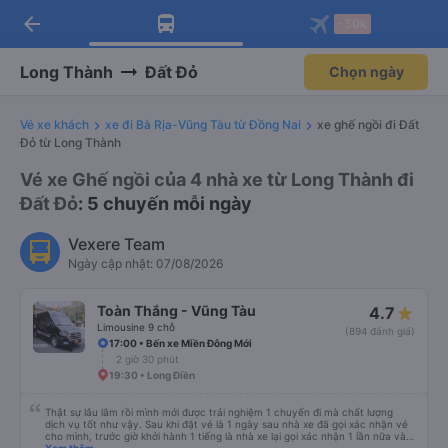
arrow_back
Tải app Vexere ngay!
Tải app Vexere
-30k
Mở app
Mở app
Nhận ưu đãi thành viên độc
-30k/ghế khi đặt vé máy bay qua
quyền
app
Long Thành
Đất Đỏ
Chọn ngày
Vé xe khách
xe đi Bà Rịa-Vũng Tàu từ Đồng Nai
xe ghế ngồi đi Đất
Đỏ từ Long Thành
Vé xe Ghế ngồi của 4 nhà xe từ Long Thành đi
Đất Đỏ
: 5 chuyến mỗi ngày
Vexere Team
Ngày cập nhật: 07/08/2026
Toàn Thắng - Vũng Tàu
4.7
Limousine 9 chỗ
(894 đánh giá)
17:00 • Bến xe Miền Đông Mới
2 giờ 30 phút
19:30 • Long Điền
Thật sự lâu lắm rồi mình mới được trải nghiệm 1 chuyến đi mà chất lượng
dịch vụ tốt như vậy. Sau khi đặt vé là 1 ngày sau nhà xe đã gọi xác nhận vé
cho mình, trước giờ khởi hành 1 tiếng là nhà xe lại gọi xác nhận 1 lần nữa và