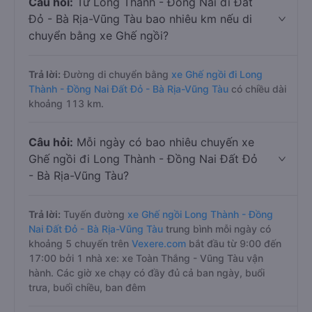
Câu hỏi:
Từ Long Thành - Đồng Nai đi Đất
Đỏ - Bà Rịa-Vũng Tàu bao nhiêu km nếu di
chuyển bằng xe Ghế ngồi?
Trả lời:
Đường di chuyển bằng
xe Ghế ngồi đi Long
Thành - Đồng Nai Đất Đỏ - Bà Rịa-Vũng Tàu
có chiều dài
khoảng 113 km.
Câu hỏi:
Mỗi ngày có bao nhiêu chuyến xe
Ghế ngồi đi Long Thành - Đồng Nai Đất Đỏ
- Bà Rịa-Vũng Tàu?
Trả lời:
Tuyến đường
xe Ghế ngồi Long Thành - Đồng
Nai Đất Đỏ - Bà Rịa-Vũng Tàu
trung bình mỗi ngày có
khoảng 5 chuyến trên
Vexere.com
bắt đầu từ 9:00 đến
17:00 bởi 1 nhà xe: xe Toàn Thắng - Vũng Tàu vận
hành. Các giờ xe chạy có đầy đủ cả ban ngày, buổi
trưa, buổi chiều, ban đêm