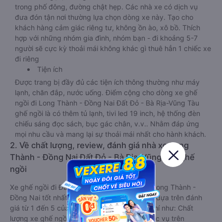
trong phố đông, đường chật hẹp. Các nhà xe có dịch vụ
đưa đón tận nơi thường lựa chọn dòng xe này. Tạo cho
khách hàng cảm giác riêng tư, không ồn ào, xô bồ. Thích
hợp với những nhóm gia đình, nhóm bạn - đi khoảng 5-7
người sẽ cực kỳ thoải mái không khác gì thuê hẳn 1 chiếc xe
đi riêng
Tiện ích
Được trang bị đầy đủ các tiện ích thông thường như máy
lạnh, chăn đắp, nước uống. Điểm cộng cho dòng xe ghế
ngồi đi Long Thành - Đồng Nai Đất Đỏ - Bà Rịa-Vũng Tàu
ghế ngồi là có thêm tủ lạnh, tivi led 19 inch, hệ thống đèn
chiếu sáng đọc sách, bục gác chân, v.v.. Nhằm đáp ứng
mọi nhu cầu và mang lại sự thoải mái nhất cho hành khách.
2. Về chất lượng, review, đánh giá nhà xe Long
Thành - Đồng Nai Đất Đỏ - Bà Rịa-Vũng Tàu ghế
ngồi
Xe ghế ngồi đi Đất Đỏ - Bà Rịa-Vũng Tàu từ Long Thành -
Đồng Nai tốt nhất được phân loại chất lượng dựa trên đánh
giá từ 1 đến 5 của khách hàng với các tiêu chí như: Chất
lượng xe ghế ngồi, Đúng giờ, Chất lượng phục vụ trên