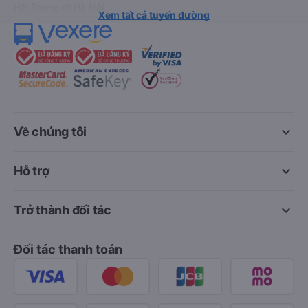
Hải Phòng đi Hà Nội
Xem tất cả tuyến đường
keyboard_arrow_down
Về chúng tôi
keyboard_arrow_down
Hỗ trợ
keyboard_arrow_down
Trở thành đối tác
Đối tác thanh toán