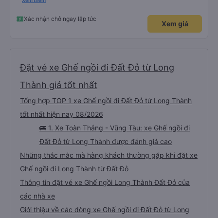
cung cấp số đt của bác tài và số xe. Dịch vụ tốt, xe sạch sẽ và bác tài chạy
Xem thêm
rất êm.
Xác nhận chỗ ngay lập tức
Xem giá
Đặt vé xe Ghế ngồi đi Đất Đỏ từ Long
Thành giá tốt nhất
Tổng hợp TOP 1 xe Ghế ngồi đi Đất Đỏ từ Long Thành
tốt nhất hiện nay 08/2026
🚌 1. Xe Toàn Thắng - Vũng Tàu: xe Ghế ngồi đi
Đất Đỏ từ Long Thành được đánh giá cao
Những thắc mắc mà hàng khách thường gặp khi đặt xe
Ghế ngồi đi Long Thành từ Đất Đỏ
Thông tin đặt vé xe Ghế ngồi Long Thành Đất Đỏ của
các nhà xe
Giới thiệu về các dòng xe Ghế ngồi đi Đất Đỏ từ Long