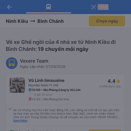
arrow_back
Tải app Vexere ngay!
Tải app Vexere
-30k
Mở app
Mở app
Nhận ưu đãi thành viên độc
-30k/ghế khi đặt vé máy bay qua
quyền
app
Ninh Kiều
Bình Chánh
Chọn ngày
Vé xe Ghế ngồi của 4 nhà xe từ Ninh Kiều đi
Bình Chánh
: 19 chuyến mỗi ngày
Vexere Team
Ngày cập nhật: 07/08/2026
Vũ Linh limousine
4.4
Huyndai Solati 11 chỗ
(2448 đánh giá)
10:00 • Văn Phòng Công ty Vũ Linh
3 giờ 30 phút
13:30 • Văn Phòng Sài Gòn
Xe cũ nhưng mọi thứ vẫn hoạt động tốt, các dòng xe mới sẽ có sạc pin trên
xe hay mát xa nữa thì tiện cho khách hơn. Đặc biệt, mình xin chân thành
cảm ơn anh Trung (hoặc Chung) tài xế chuyến xe của mình 16h00 19/04/26
đã nhiệt tình giúp đỡ mình nhận lại điện thoại và ví bỏ quên ở văn phòng Cao
Xem thêm
Thắng, cả các bạn nhân viên văn phòng 2 phía Sài Gòn và Cần Thơ. Kiểu
giúp đỡ nhiệt thành, chân chất chứ không làm hời hợt. 11h đêm khi nhận lại,