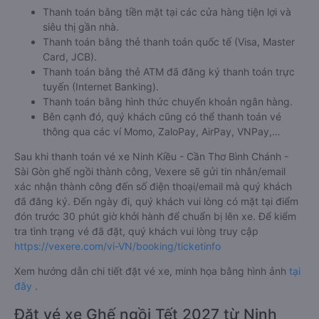
Thanh toán bằng tiền mặt tại các cửa hàng tiện lợi và
siêu thị gần nhà.
Thanh toán bằng thẻ thanh toán quốc tế (Visa, Master
Card, JCB).
Thanh toán bằng thẻ ATM đã đăng ký thanh toán trực
tuyến (Internet Banking).
Thanh toán bằng hình thức chuyển khoản ngân hàng.
Bên cạnh đó, quý khách cũng có thể thanh toán vé
thông qua các ví Momo, ZaloPay, AirPay, VNPay,…
Sau khi thanh toán vé xe Ninh Kiều - Cần Thơ Bình Chánh -
Sài Gòn ghế ngồi thành công, Vexere sẽ gửi tin nhắn/email
xác nhận thành công đến số điện thoại/email mà quý khách
đã đăng ký. Đến ngày đi, quý khách vui lòng có mặt tại điểm
đón trước 30 phút giờ khởi hành để chuẩn bị lên xe. Để kiểm
tra tình trạng vé đã đặt, quý khách vui lòng truy cập
https://vexere.com/vi-VN/booking/ticketinfo
Xem hướng dẫn chi tiết đặt vé xe, minh họa bằng hình ảnh
tại
đây
.
Đặt vé xe Ghế ngồi Tết 2027 từ Ninh