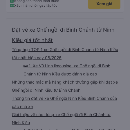
đồ của mình được đựng trong hộp, bọc kĩ, chống sốc, có dán nhãn đàng
Không cần thanh toán trước
Xem giá
hoàng. Rất cảm kích điều này.
Xác nhận chỗ ngay lập tức
Đặt vé xe Ghế ngồi đi Bình Chánh từ Ninh
Kiều giá tốt nhất
Tổng hợp TOP 1 xe Ghế ngồi đi Bình Chánh từ Ninh Kiều
tốt nhất hiện nay 08/2026
🚌 1. Xe Vũ Linh limousine: xe Ghế ngồi đi Bình
Chánh từ Ninh Kiều được đánh giá cao
Những thắc mắc mà hàng khách thường gặp khi đặt xe
Ghế ngồi đi Ninh Kiều từ Bình Chánh
Thông tin đặt vé xe Ghế ngồi Ninh Kiều Bình Chánh của
các nhà xe
Giới thiệu về các dòng xe Ghế ngồi đi Bình Chánh từ
Ninh Kiều