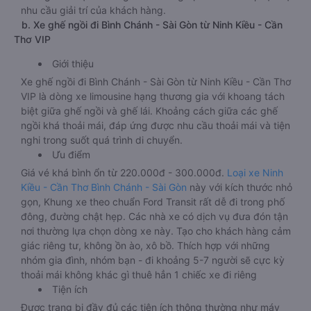
nhu cầu giải trí của khách hàng.
b. Xe ghế ngồi đi Bình Chánh - Sài Gòn từ Ninh Kiều - Cần
Thơ VIP
Giới thiệu
Xe ghế ngồi đi Bình Chánh - Sài Gòn từ Ninh Kiều - Cần Thơ
VIP là dòng xe limousine hạng thương gia với khoang tách
biệt giữa ghế ngồi và ghế lái. Khoảng cách giữa các ghế
ngồi khá thoải mái, đáp ứng được nhu cầu thoải mái và tiện
nghi trong suốt quá trình di chuyển.
Ưu điểm
Giá vé khá bình ổn từ 220.000đ - 300.000đ.
Loại xe Ninh
Kiều - Cần Thơ Bình Chánh - Sài Gòn
này với kích thước nhỏ
gọn, Khung xe theo chuẩn Ford Transit rất dễ đi trong phố
đông, đường chật hẹp. Các nhà xe có dịch vụ đưa đón tận
nơi thường lựa chọn dòng xe này. Tạo cho khách hàng cảm
giác riêng tư, không ồn ào, xô bồ. Thích hợp với những
nhóm gia đình, nhóm bạn - đi khoảng 5-7 người sẽ cực kỳ
thoải mái không khác gì thuê hẳn 1 chiếc xe đi riêng
Tiện ích
Được trang bị đầy đủ các tiện ích thông thường như máy