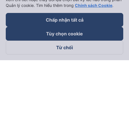
Quản lý cookie. Tìm hiểu thêm trong
Chính sách Cookie
.
Chấp nhận tất cả
Tùy chọn cookie
Từ chối
Theo dõi chúng tôi trên
Facebook
Tiktok
Youtube
Công ty TNHH Thương Mại Dịch Vụ Vexere
Địa chỉ đăng ký kinh doanh: 8C Chữ Đồng Tử, Phường Tân
Sơn Nhất, TP. Hồ Chí Minh, Việt Nam
Địa chỉ
:
Lầu 2, toà nhà H3 Circo Hoàng Diệu, 384 Hoàng Diệu,
Phường Khánh Hội, TP Hồ Chí Minh, Việt Nam
Tầng 3, toà nhà 101 Láng Hạ, 101 Láng Hạ, Phường Láng, TP.
Hà Nội, Việt Nam
Giấy chứng nhận ĐKKD số 0315133726 do Sở KH và ĐT TP.