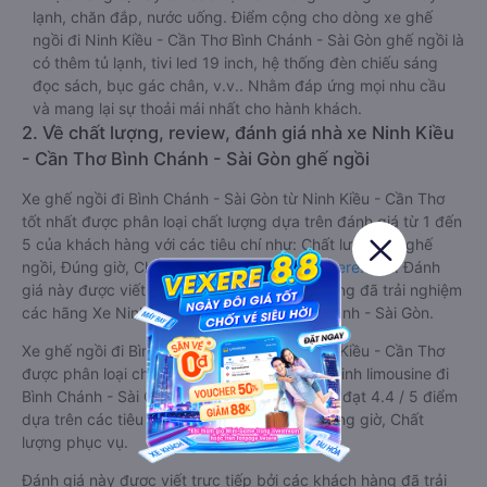
lạnh, chăn đắp, nước uống. Điểm cộng cho dòng xe ghế
ngồi đi Ninh Kiều - Cần Thơ Bình Chánh - Sài Gòn ghế ngồi là
có thêm tủ lạnh, tivi led 19 inch, hệ thống đèn chiếu sáng
đọc sách, bục gác chân, v.v.. Nhằm đáp ứng mọi nhu cầu
và mang lại sự thoải mái nhất cho hành khách.
2. Về chất lượng, review, đánh giá nhà xe Ninh Kiều
- Cần Thơ Bình Chánh - Sài Gòn ghế ngồi
Xe ghế ngồi đi Bình Chánh - Sài Gòn từ Ninh Kiều - Cần Thơ
tốt nhất được phân loại chất lượng dựa trên đánh giá từ 1 đến
5 của khách hàng với các tiêu chí như: Chất lượng xe ghế
ngồi, Đúng giờ, Chất lượng phục vụ trên
Vexere.com
. Đánh
giá này được viết trực tiếp bởi các khách hàng đã trải nghiệm
các hãng Xe Ninh Kiều - Cần Thơ đi Bình Chánh - Sài Gòn.
Xe ghế ngồi đi Bình Chánh - Sài Gòn từ Ninh Kiều - Cần Thơ
được phân loại chất lượng tốt nhất là xe Vũ Linh limousine đi
Bình Chánh - Sài Gòn từ Ninh Kiều - Cần Thơ đạt 4.4 / 5 điểm
dựa trên các tiêu chí như: Chất lượng xe, Đúng giờ, Chất
lượng phục vụ.
Đánh giá này được viết trực tiếp bởi các khách hàng đã trải