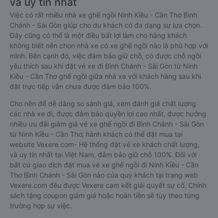
và uy tín nhất
Việc có rất nhiều nhà xe ghế ngồi Ninh Kiều - Cần Thơ Bình
Chánh - Sài Gòn giúp cho du khách có đa dạng sự lựa chọn.
Đây cũng có thể là một điều bất lợi làm cho hàng khách
không biết nên chọn nhà xe có xe ghế ngồi nào là phù hợp với
mình. Bên cạnh đó, việc đảm bảo giữ chỗ, có được chỗ ngồi
yêu thích sau khi đặt vé xe đi Bình Chánh - Sài Gòn từ Ninh
Kiều - Cần Thơ ghế ngồi giữa nhà xe với khách hàng sau khi
đặt trực tiếp vẫn chưa được đảm bảo 100%.
Cho nên để dễ dàng so sánh giá, xem đánh giá chất lượng
các nhà xe đi, được đảm bảo quyền lợi cao nhất, được hưởng
nhiều ưu đãi giảm giá vé xe ghế ngồi đi Bình Chánh - Sài Gòn
từ Ninh Kiều - Cần Thơ, hành khách có thể đặt mua tại
website Vexere.com- Hệ thống đặt vé xe khách chất lượng,
và uy tín nhất tại Việt Nam, đảm bảo giữ chỗ 100%. Đối với
bất cứ giao dịch đặt mua vé xe ghế ngồi đi Ninh Kiều - Cần
Thơ Bình Chánh - Sài Gòn nào của quý khách tại trang web
Vexere.com đều được Vexere cam kết giải quyết sự cố. Chính
sách tặng coupon giảm giá hoặc hoàn tiền sẽ tùy theo từng
trường hợp sự việc.