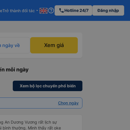
help_outline
phone
Hotline 24/7
Đăng nhập
re
Trở thành đối tác
arrow_drop_down
Xem giá
 ngày về
ến mỗi ngày
Xem bộ lọc chuyến phổ biến
Chọn ngày
ng An Dương Vương rất lịch sự
hì bình thường. Mình thấy rất oke