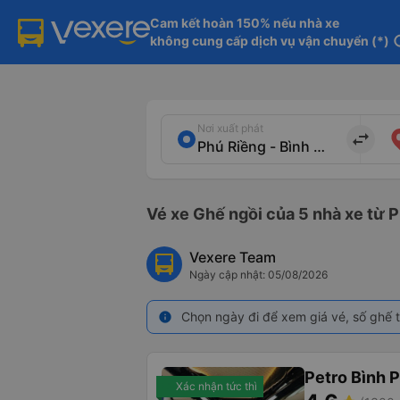
Cam kết hoàn 150% nếu nhà xe

không cung cấp dịch vụ vận chuyển (*)
in
Nơi xuất phát
import_export
Vé xe Ghế ngồi của 5 nhà xe từ P
Vexere Team
Ngày cập nhật: 05/08/2026
Chọn ngày đi để xem giá vé, số ghế t
info
Petro Bình 
Xác nhận tức thì