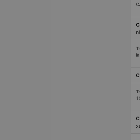
C
C
n
Tr
l
C
Tr
1
C
x