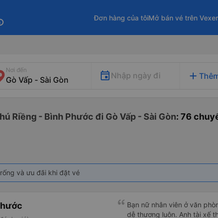
Đơn hàng của tôi
Mở bán vé trên Vexe
fo
Nơi đến
add
Nhập ngày đi
Thêm
hú Riềng - Bình Phước đi Gò Vấp - Sài Gòn
: 76 chuy
rống và ưu đãi khi đặt vé
Phước
Bạn nữ nhân viên ở văn phò
dễ thương luôn. Anh tài xế t