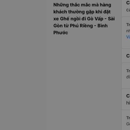
C
Những thắc mắc mà hàng
c
khách thường gặp khi đặt
xe Ghế ngồi đi Gò Vấp - Sài
Tr
Gòn từ Phú Riềng - Bình
n
Phước
V
C
Tr
đ
C
h
Tr
G