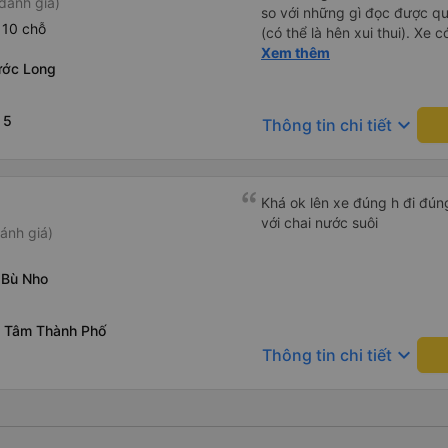
đánh giá)
so với những gì đọc được q
 10 chỗ
(có thể là hên xui thui). Xe c
cũng ko rõ tại mình say xe 
Xem thêm
ước Long
 5
keyboard_arrow_down
Thông tin chi tiết
Khá ok lên xe đúng h đi đún
với chai nước suôi
ánh giá)
 Bù Nho
g Tâm Thành Phố
keyboard_arrow_down
Thông tin chi tiết