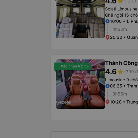
4.6
star
(1300 
Solati Limousine
Ghế ngồi 16 chỗ
16:00 • 1. Ph
4h30m
20:30 • Quận
Thành Công
Xác nhận tức thì
4.6
star
(399 đ
Limousine 9 chỗ
06:25 • Trạm
3h55m
10:20 • Trun