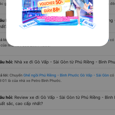
ác giờ xe chạy có đầy đủ cả ban ngày, buổi trưa, buổi chiều, ban đ
âu hỏi:
Nhà xe Ghế ngồi đi Gò Vấp - Sài Gòn từ Phú Riềng
hất?
ả lời:
Chuyến
Ghế ngồi Phú Riềng - Bình Phước Gò Vấp - Sài Gòn
có 
à của nhà xe Petro Bình Phước.
âu hỏi:
Nhà xe đi Gò Vấp - Sài Gòn từ Phú Riềng - Bình Ph
ả lời:
Chuyến
Ghế ngồi Phú Riềng - Bình Phước Gò Vấp - Sài Gòn
có 
9:01 là của nhà xe Petro Bình Phước.
âu hỏi:
Review xe đi Gò Vấp - Sài Gòn từ Phú Riềng - Bình 
uất sắc, cao cấp nhất?