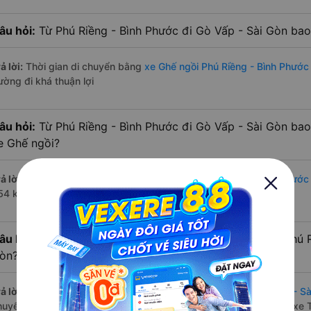
âu hỏi:
Từ Phú Riềng - Bình Phước đi Gò Vấp - Sài Gòn bao
ả lời:
Thời gian di chuyển bằng
xe Ghế ngồi Phú Riềng - Bình Phước
ường đi khá thuận lợi
âu hỏi:
Từ Phú Riềng - Bình Phước đi Gò Vấp - Sài Gòn bao
e Ghế ngồi?
ả lời:
Đường di chuyển bằng
xe Ghế ngồi đi Phú Riềng - Bình Phước
54 km.
âu hỏi:
Mỗi ngày có bao nhiêu chuyến xe Ghế ngồi đi Phú R
òn?
ả lời:
Tuyến đường
xe Ghế ngồi Phú Riềng - Bình Phước Gò Vấp - Sà
huyến trên
Vexere.com
bắt đầu từ 2:00 đến 19:01 bởi 2 nhà xe: xe