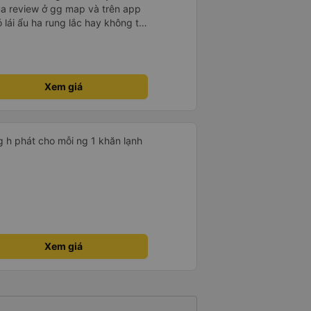
ua review ở gg map và trên app
ó lái ẩu ha rung lắc hay không thì
nên ngủ ko à
Xem giá
g h phát cho mỗi ng 1 khăn lạnh
Xem giá