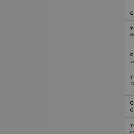
C
Tr
đ
C
x
Tr
1
C
G
Tr
c