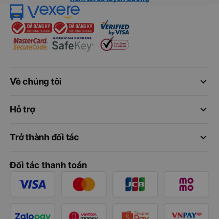
keyboard_arrow_down
Về chúng tôi
keyboard_arrow_down
Hỗ trợ
keyboard_arrow_down
Trở thành đối tác
Đối tác thanh toán