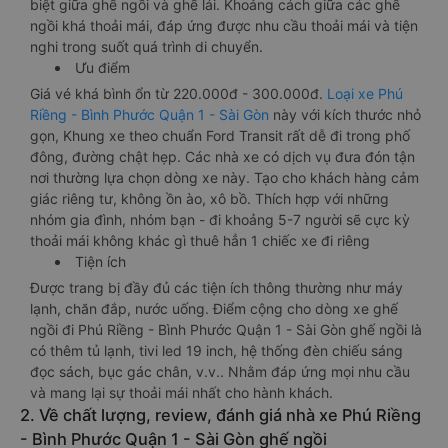
biệt giữa ghế ngồi và ghế lái. Khoảng cách giữa các ghế
ngồi khá thoải mái, đáp ứng được nhu cầu thoải mái và tiện
nghi trong suốt quá trình di chuyển.
Ưu điểm
Giá vé khá bình ổn từ 220.000đ - 300.000đ.
Loại xe Phú
Riềng - Bình Phước Quận 1 - Sài Gòn
này với kích thước nhỏ
gọn, Khung xe theo chuẩn Ford Transit rất dễ đi trong phố
đông, đường chật hẹp. Các nhà xe có dịch vụ đưa đón tận
nơi thường lựa chọn dòng xe này. Tạo cho khách hàng cảm
giác riêng tư, không ồn ào, xô bồ. Thích hợp với những
nhóm gia đình, nhóm bạn - đi khoảng 5-7 người sẽ cực kỳ
thoải mái không khác gì thuê hẳn 1 chiếc xe đi riêng
Tiện ích
Được trang bị đầy đủ các tiện ích thông thường như máy
lạnh, chăn đắp, nước uống. Điểm cộng cho dòng xe ghế
ngồi đi Phú Riềng - Bình Phước Quận 1 - Sài Gòn ghế ngồi là
có thêm tủ lạnh, tivi led 19 inch, hệ thống đèn chiếu sáng
đọc sách, bục gác chân, v.v.. Nhằm đáp ứng mọi nhu cầu
và mang lại sự thoải mái nhất cho hành khách.
2. Về chất lượng, review, đánh giá nhà xe Phú Riềng
- Bình Phước Quận 1 - Sài Gòn ghế ngồi