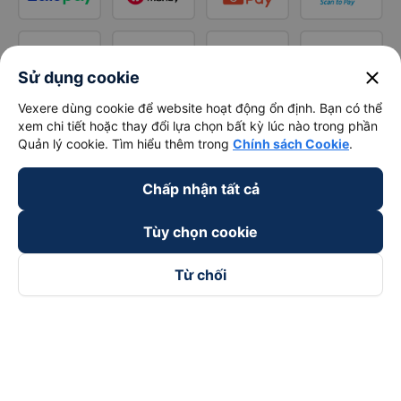
close
Sử dụng cookie
Vexere dùng cookie để website hoạt động ổn định. Bạn có thể
xem chi tiết hoặc thay đổi lựa chọn bất kỳ lúc nào trong phần
Quản lý cookie. Tìm hiểu thêm trong
Chính sách Cookie
.
Chấp nhận tất cả
Tùy chọn cookie
Từ chối
Theo dõi chúng tôi trên
Facebook
Tiktok
Youtube
Công ty TNHH Thương Mại Dịch Vụ Vexere