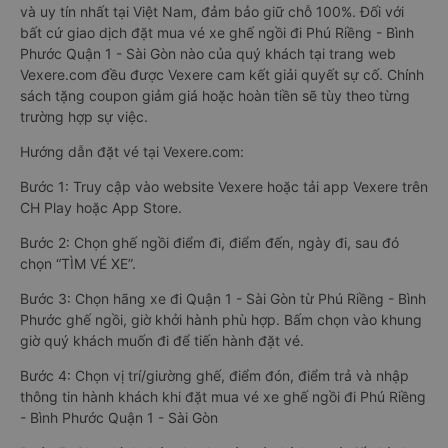
và uy tín nhất tại Việt Nam, đảm bảo giữ chỗ 100%. Đối với
bất cứ giao dịch đặt mua vé xe ghế ngồi đi Phú Riềng - Bình
Phước Quận 1 - Sài Gòn nào của quý khách tại trang web
Vexere.com đều được Vexere cam kết giải quyết sự cố. Chính
sách tặng coupon giảm giá hoặc hoàn tiền sẽ tùy theo từng
trường hợp sự việc.
Hướng dẫn đặt vé tại Vexere.com:
Bước 1: Truy cập vào website Vexere hoặc tải app Vexere trên
CH Play hoặc App Store.
Bước 2: Chọn ghế ngồi điểm đi, điểm đến, ngày đi, sau đó
chọn “TÌM VÉ XE”.
Bước 3: Chọn hãng xe đi Quận 1 - Sài Gòn từ Phú Riềng - Bình
Phước ghế ngồi, giờ khởi hành phù hợp. Bấm chọn vào khung
giờ quý khách muốn đi để tiến hành đặt vé.
Bước 4: Chọn vị trí/giường ghế, điểm đón, điểm trả và nhập
thông tin hành khách khi đặt mua vé xe ghế ngồi đi Phú Riềng
- Bình Phước Quận 1 - Sài Gòn