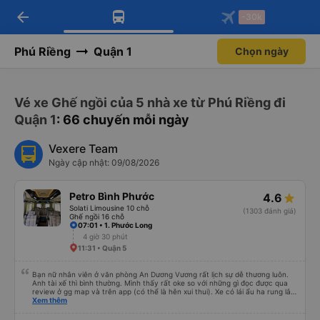
arrow_back
Tải app Vexere ngay!
Tải app Vexere
-30k
Mở app
Mở app
Nhận ưu đãi thành viên độc
-30k/ghế khi đặt vé máy bay qua
quyền
app
Phú Riềng
Quận 1
Chọn ngày
Vé xe Ghế ngồi của 5 nhà xe từ Phú Riềng đi
Quận 1
: 66 chuyến mỗi ngày
Vexere Team
Ngày cập nhật: 09/08/2026
Petro Bình Phước
4.6
Solati Limousine 10 chỗ
(1303 đánh giá)
Ghế ngồi 16 chỗ
07:01 • 1. Phước Long
4 giờ 30 phút
11:31 • Quận 5
Bạn nữ nhân viên ở văn phòng An Dương Vương rất lịch sự dễ thương luôn.
Anh tài xế thì bình thường. Mình thấy rất oke so với những gì đọc được qua
review ở gg map và trên app (có thể là hên xui thui). Xe có lái ẩu ha rung lắc
hay không thì cũng ko rõ tại mình say xe nên ngủ ko à
Xem thêm