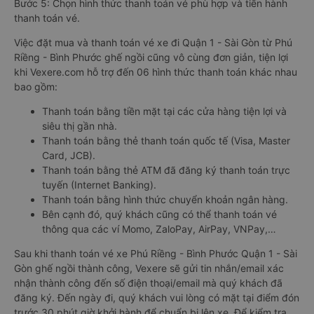
Bước 5: Chọn hình thức thanh toán vé phù hợp và tiến hành
thanh toán vé.
Việc đặt mua và thanh toán vé xe đi Quận 1 - Sài Gòn từ Phú
Riềng - Bình Phước ghế ngồi cũng vô cùng đơn giản, tiện lợi
khi Vexere.com hỗ trợ đến 06 hình thức thanh toán khác nhau
bao gồm:
Thanh toán bằng tiền mặt tại các cửa hàng tiện lợi và
siêu thị gần nhà.
Thanh toán bằng thẻ thanh toán quốc tế (Visa, Master
Card, JCB).
Thanh toán bằng thẻ ATM đã đăng ký thanh toán trực
tuyến (Internet Banking).
Thanh toán bằng hình thức chuyển khoản ngân hàng.
Bên cạnh đó, quý khách cũng có thể thanh toán vé
thông qua các ví Momo, ZaloPay, AirPay, VNPay,…
Sau khi thanh toán vé xe Phú Riềng - Bình Phước Quận 1 - Sài
Gòn ghế ngồi thành công, Vexere sẽ gửi tin nhắn/email xác
nhận thành công đến số điện thoại/email mà quý khách đã
đăng ký. Đến ngày đi, quý khách vui lòng có mặt tại điểm đón
trước 30 phút giờ khởi hành để chuẩn bị lên xe. Để kiểm tra