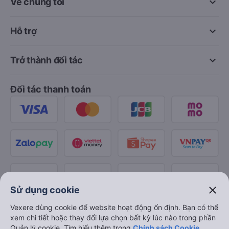
keyboard_arrow_down
Về chúng tôi
keyboard_arrow_down
Hỗ trợ
keyboard_arrow_down
Trở thành đối tác
Đối tác thanh toán
close
Sử dụng cookie
Vexere dùng cookie để website hoạt động ổn định. Bạn có thể
xem chi tiết hoặc thay đổi lựa chọn bất kỳ lúc nào trong phần
Quản lý cookie. Tìm hiểu thêm trong
Chính sách Cookie
.