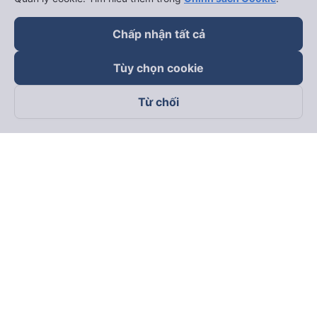
Chấp nhận tất cả
Tùy chọn cookie
Từ chối
Theo dõi chúng tôi trên
Facebook
Tiktok
Youtube
Công ty TNHH Thương Mại Dịch Vụ Vexere
Địa chỉ đăng ký kinh doanh: 8C Chữ Đồng Tử, Phường Tân
Sơn Nhất, TP. Hồ Chí Minh, Việt Nam
Địa chỉ
:
Lầu 2, toà nhà H3 Circo Hoàng Diệu, 384 Hoàng Diệu,
Phường Khánh Hội, TP Hồ Chí Minh, Việt Nam
Tầng 3, toà nhà 101 Láng Hạ, 101 Láng Hạ, Phường Láng, TP.
Hà Nội, Việt Nam
Giấy chứng nhận ĐKKD số 0315133726 do Sở KH và ĐT TP.
Hồ Chí Minh cấp lần đầu ngày 27/6/2018