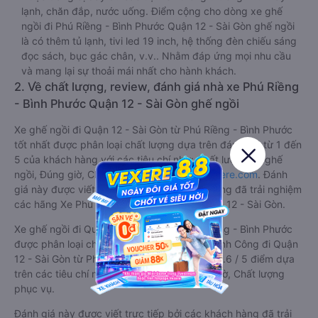
lạnh, chăn đắp, nước uống. Điểm cộng cho dòng xe ghế
ngồi đi Phú Riềng - Bình Phước Quận 12 - Sài Gòn ghế ngồi
là có thêm tủ lạnh, tivi led 19 inch, hệ thống đèn chiếu sáng
đọc sách, bục gác chân, v.v.. Nhằm đáp ứng mọi nhu cầu
và mang lại sự thoải mái nhất cho hành khách.
2. Về chất lượng, review, đánh giá nhà xe Phú Riềng
- Bình Phước Quận 12 - Sài Gòn ghế ngồi
Xe ghế ngồi đi Quận 12 - Sài Gòn từ Phú Riềng - Bình Phước
tốt nhất được phân loại chất lượng dựa trên đánh giá từ 1 đến
5 của khách hàng với các tiêu chí như: Chất lượng xe ghế
ngồi, Đúng giờ, Chất lượng phục vụ trên
Vexere.com
. Đánh
giá này được viết trực tiếp bởi các khách hàng đã trải nghiệm
các hãng Xe Phú Riềng - Bình Phước đi Quận 12 - Sài Gòn.
Xe ghế ngồi đi Quận 12 - Sài Gòn từ Phú Riềng - Bình Phước
được phân loại chất lượng tốt nhất là xe Thành Công đi Quận
12 - Sài Gòn từ Phú Riềng - Bình Phước đạt 4.6 / 5 điểm dựa
trên các tiêu chí như: Chất lượng xe, Đúng giờ, Chất lượng
phục vụ.
Đánh giá này được viết trực tiếp bởi các khách hàng đã trải