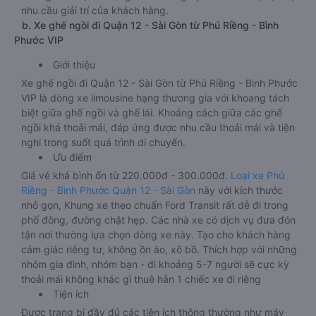
nhu cầu giải trí của khách hàng.
b. Xe ghế ngồi đi Quận 12 - Sài Gòn từ Phú Riềng - Bình
Phước VIP
Giới thiệu
Xe ghế ngồi đi Quận 12 - Sài Gòn từ Phú Riềng - Bình Phước
VIP là dòng xe limousine hạng thương gia với khoang tách
biệt giữa ghế ngồi và ghế lái. Khoảng cách giữa các ghế
ngồi khá thoải mái, đáp ứng được nhu cầu thoải mái và tiện
nghi trong suốt quá trình di chuyển.
Ưu điểm
Giá vé khá bình ổn từ 220.000đ - 300.000đ.
Loại xe Phú
Riềng - Bình Phước Quận 12 - Sài Gòn
này với kích thước
nhỏ gọn, Khung xe theo chuẩn Ford Transit rất dễ đi trong
phố đông, đường chật hẹp. Các nhà xe có dịch vụ đưa đón
tận nơi thường lựa chọn dòng xe này. Tạo cho khách hàng
cảm giác riêng tư, không ồn ào, xô bồ. Thích hợp với những
nhóm gia đình, nhóm bạn - đi khoảng 5-7 người sẽ cực kỳ
thoải mái không khác gì thuê hẳn 1 chiếc xe đi riêng
Tiện ích
Được trang bị đầy đủ các tiện ích thông thường như máy