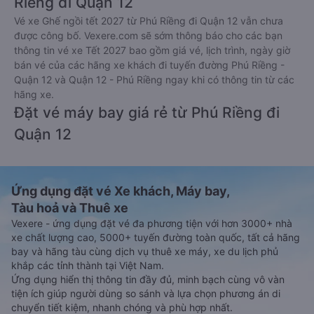
Riềng đi Quận 12
Vé xe Ghế ngồi tết 2027 từ Phú Riềng đi Quận 12 vẫn chưa
được công bố. Vexere.com sẽ sớm thông báo cho các bạn
thông tin vé xe Tết 2027 bao gồm giá vé, lịch trình, ngày giờ
bán vé của các hãng xe khách đi tuyến đường Phú Riềng -
Quận 12 và Quận 12 - Phú Riềng ngay khi có thông tin từ các
hãng xe.
Đặt vé máy bay giá rẻ từ Phú Riềng đi
Quận 12
Ứng dụng đặt vé Xe khách, Máy bay,
Tàu hoả và Thuê xe
Vexere - ứng dụng đặt vé đa phương tiện với hơn 3000+ nhà
xe chất lượng cao, 5000+ tuyến đường toàn quốc, tất cả hãng
bay và hãng tàu cùng dịch vụ thuê xe máy, xe du lịch phủ
khắp các tỉnh thành tại Việt Nam.
Ứng dụng hiển thị thông tin đầy đủ, minh bạch cùng vô vàn
tiện ích giúp người dùng so sánh và lựa chọn phương án di
chuyển tiết kiệm, nhanh chóng và phù hợp nhất.