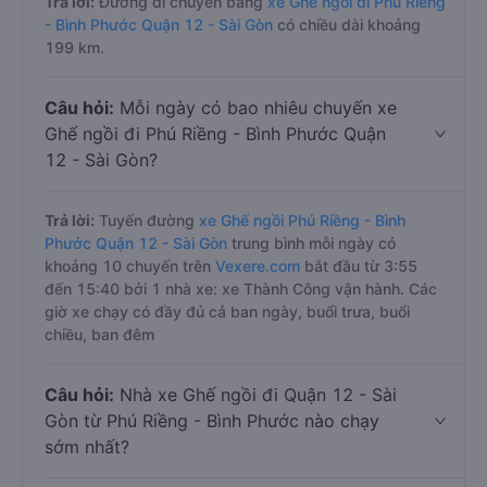
Trả lời:
Đường di chuyển bằng
xe Ghế ngồi đi Phú Riềng
- Bình Phước Quận 12 - Sài Gòn
có chiều dài khoảng
199 km.
Câu hỏi:
Mỗi ngày có bao nhiêu chuyến xe
Ghế ngồi đi Phú Riềng - Bình Phước Quận
12 - Sài Gòn?
Trả lời:
Tuyến đường
xe Ghế ngồi Phú Riềng - Bình
Phước Quận 12 - Sài Gòn
trung bình mỗi ngày có
khoảng 10 chuyến trên
Vexere.com
bắt đầu từ 3:55
đến 15:40 bởi 1 nhà xe: xe Thành Công vận hành. Các
giờ xe chạy có đầy đủ cả ban ngày, buổi trưa, buổi
chiều, ban đêm
Câu hỏi:
Nhà xe Ghế ngồi đi Quận 12 - Sài
Gòn từ Phú Riềng - Bình Phước nào chạy
sớm nhất?