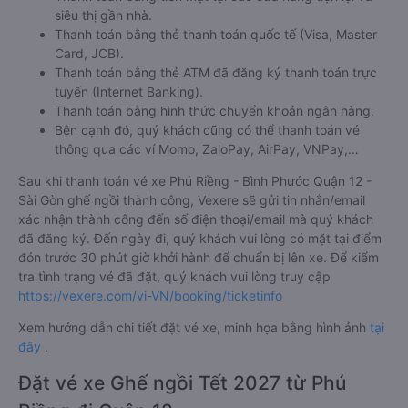
siêu thị gần nhà.
Thanh toán bằng thẻ thanh toán quốc tế (Visa, Master
Card, JCB).
Thanh toán bằng thẻ ATM đã đăng ký thanh toán trực
tuyến (Internet Banking).
Thanh toán bằng hình thức chuyển khoản ngân hàng.
Bên cạnh đó, quý khách cũng có thể thanh toán vé
thông qua các ví Momo, ZaloPay, AirPay, VNPay,…
Sau khi thanh toán vé xe Phú Riềng - Bình Phước Quận 12 -
Sài Gòn ghế ngồi thành công, Vexere sẽ gửi tin nhắn/email
xác nhận thành công đến số điện thoại/email mà quý khách
đã đăng ký. Đến ngày đi, quý khách vui lòng có mặt tại điểm
đón trước 30 phút giờ khởi hành để chuẩn bị lên xe. Để kiểm
tra tình trạng vé đã đặt, quý khách vui lòng truy cập
https://vexere.com/vi-VN/booking/ticketinfo
Xem hướng dẫn chi tiết đặt vé xe, minh họa bằng hình ảnh
tại
đây
.
Đặt vé xe Ghế ngồi Tết 2027 từ Phú