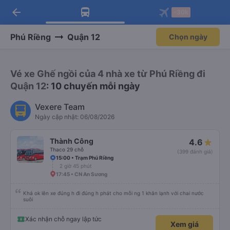
arrow_back
Tải app Vexere ngay!
Tải app Vexere
-30k
Mở app
Mở app
Nhận ưu đãi thành viên độc
-30k/ghế khi đặt vé máy bay qua
quyền
app
Phú Riềng
Quận 12
Chọn ngày
Vé xe Ghế ngồi của 4 nhà xe từ Phú Riềng đi
Quận 12
: 10 chuyến mỗi ngày
Vexere Team
Ngày cập nhật: 06/08/2026
Thành Công
4.6
Thaco 29 chỗ
(399 đánh giá)
15:00 • Trạm Phú Riềng
2 giờ 45 phút
17:45 • CN An Sương
Khá ok lên xe đúng h đi đúng h phát cho mỗi ng 1 khăn lạnh với chai nước
suôi
Xác nhận chỗ ngay lập tức
Xem giá