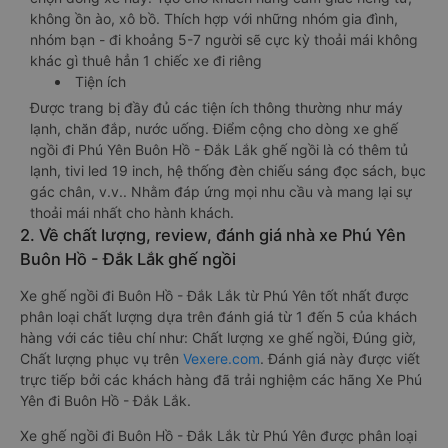
không ồn ào, xô bồ. Thích hợp với những nhóm gia đình,
nhóm bạn - đi khoảng 5-7 người sẽ cực kỳ thoải mái không
khác gì thuê hẳn 1 chiếc xe đi riêng
Tiện ích
Được trang bị đầy đủ các tiện ích thông thường như máy
lạnh, chăn đắp, nước uống. Điểm cộng cho dòng xe ghế
ngồi đi Phú Yên Buôn Hồ - Đắk Lắk ghế ngồi là có thêm tủ
lạnh, tivi led 19 inch, hệ thống đèn chiếu sáng đọc sách, bục
gác chân, v.v.. Nhằm đáp ứng mọi nhu cầu và mang lại sự
thoải mái nhất cho hành khách.
2. Về chất lượng, review, đánh giá nhà xe Phú Yên
Buôn Hồ - Đắk Lắk ghế ngồi
Xe ghế ngồi đi Buôn Hồ - Đắk Lắk từ Phú Yên tốt nhất được
phân loại chất lượng dựa trên đánh giá từ 1 đến 5 của khách
hàng với các tiêu chí như: Chất lượng xe ghế ngồi, Đúng giờ,
Chất lượng phục vụ trên
Vexere.com
. Đánh giá này được viết
trực tiếp bởi các khách hàng đã trải nghiệm các hãng Xe Phú
Yên đi Buôn Hồ - Đắk Lắk.
Xe ghế ngồi đi Buôn Hồ - Đắk Lắk từ Phú Yên được phân loại