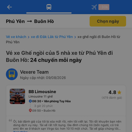
arrow_back
Tải app Vexere ngay!
Tải app Vexere
-30k
Mở app
Mở app
Nhận ưu đãi thành viên độc
-30k/ghế khi đặt vé máy bay qua
quyền
app
Phú Yên
Buôn Hồ
Chọn ngày
Vé xe khách
xe đi Đắk Lắk từ Phú Yên
xe ghế ngồi đi Buôn Hồ từ
Phú Yên
Vé xe Ghế ngồi của 5 nhà xe từ Phú Yên đi
Buôn Hồ
: 24 chuyến mỗi ngày
Vexere Team
Ngày cập nhật: 09/08/2026
BB Limousine
4.8
Limousine 11 ghế
(479 đánh giá)
06:30 • Văn phòng Tuy Hòa
3 giờ 20 phút
09:50 • Buôn Hồ
Ôi, bài đánh giá của tôi bị xóa mất rồi, nên tôi viết lại. Tôi rất khuyên bạn nên
dùng dịch vụ này. Tài xế rất tốt bụng. Gia đình chúng tôi (bốn người, có trẻ
em) lên xe ở khách sạn Virgo lúc hơn 10:10 một chút. Tài xế giúp chúng tôi