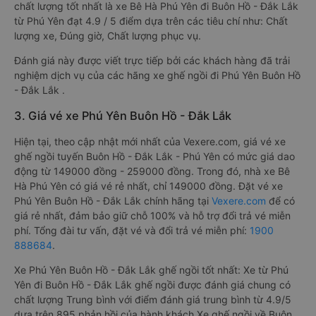
chất lượng tốt nhất là xe Bê Hà Phú Yên đi Buôn Hồ - Đắk Lắk
từ Phú Yên đạt 4.9 / 5 điểm dựa trên các tiêu chí như: Chất
lượng xe, Đúng giờ, Chất lượng phục vụ.
Đánh giá này được viết trực tiếp bởi các khách hàng đã trải
nghiệm dịch vụ của các hãng xe ghế ngồi đi Phú Yên Buôn Hồ
- Đắk Lắk .
3. Giá vé xe Phú Yên Buôn Hồ - Đắk Lắk
Hiện tại, theo cập nhật mới nhất của Vexere.com, giá vé xe
ghế ngồi tuyến Buôn Hồ - Đắk Lắk - Phú Yên có mức giá dao
động từ 149000 đồng - 259000 đồng. Trong đó, nhà xe Bê
Hà Phú Yên có giá vé rẻ nhất, chỉ 149000 đồng. Đặt vé xe
Phú Yên Buôn Hồ - Đắk Lắk chính hãng tại
Vexere.com
để có
giá rẻ nhất, đảm bảo giữ chỗ 100% và hỗ trợ đổi trả vé miễn
phí. Tổng đài tư vấn, đặt vé và đổi trả vé miễn phí:
1900
888684
.
Xe Phú Yên Buôn Hồ - Đắk Lắk ghế ngồi tốt nhất: Xe từ Phú
Yên đi Buôn Hồ - Đắk Lắk ghế ngồi được đánh giá chung có
chất lượng Trung bình với điểm đánh giá trung bình từ 4.9/5
dựa trên 895 phản hồi của hành khách Xe ghế ngồi về Buôn