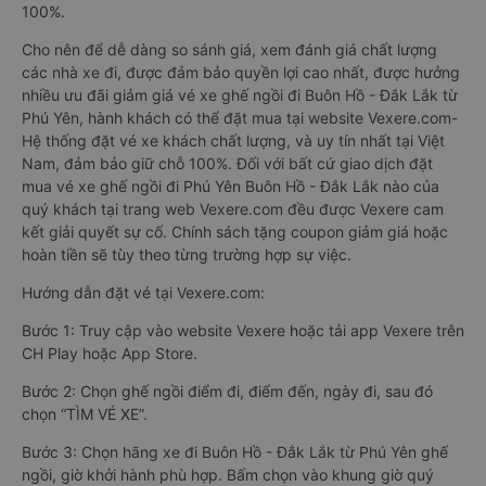
100%.
Cho nên để dễ dàng so sánh giá, xem đánh giá chất lượng
các nhà xe đi, được đảm bảo quyền lợi cao nhất, được hưởng
nhiều ưu đãi giảm giá vé xe ghế ngồi đi Buôn Hồ - Đắk Lắk từ
Phú Yên, hành khách có thể đặt mua tại website Vexere.com-
Hệ thống đặt vé xe khách chất lượng, và uy tín nhất tại Việt
Nam, đảm bảo giữ chỗ 100%. Đối với bất cứ giao dịch đặt
mua vé xe ghế ngồi đi Phú Yên Buôn Hồ - Đắk Lắk nào của
quý khách tại trang web Vexere.com đều được Vexere cam
kết giải quyết sự cố. Chính sách tặng coupon giảm giá hoặc
hoàn tiền sẽ tùy theo từng trường hợp sự việc.
Hướng dẫn đặt vé tại Vexere.com:
Bước 1: Truy cập vào website Vexere hoặc tải app Vexere trên
CH Play hoặc App Store.
Bước 2: Chọn ghế ngồi điểm đi, điểm đến, ngày đi, sau đó
chọn “TÌM VÉ XE”.
Bước 3: Chọn hãng xe đi Buôn Hồ - Đắk Lắk từ Phú Yên ghế
ngồi, giờ khởi hành phù hợp. Bấm chọn vào khung giờ quý