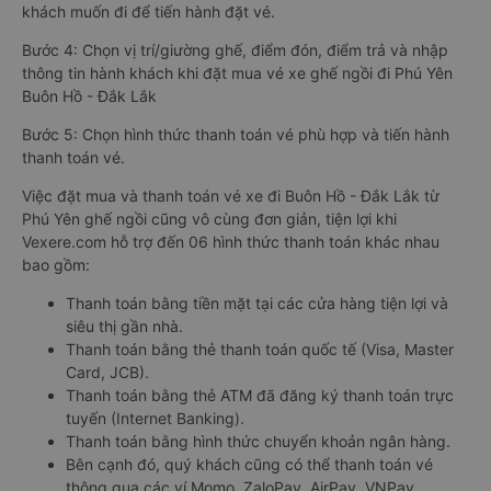
khách muốn đi để tiến hành đặt vé.
Bước 4: Chọn vị trí/giường ghế, điểm đón, điểm trả và nhập
thông tin hành khách khi đặt mua vé xe ghế ngồi đi Phú Yên
Buôn Hồ - Đắk Lắk
Bước 5: Chọn hình thức thanh toán vé phù hợp và tiến hành
thanh toán vé.
Việc đặt mua và thanh toán vé xe đi Buôn Hồ - Đắk Lắk từ
Phú Yên ghế ngồi cũng vô cùng đơn giản, tiện lợi khi
Vexere.com hỗ trợ đến 06 hình thức thanh toán khác nhau
bao gồm:
Thanh toán bằng tiền mặt tại các cửa hàng tiện lợi và
siêu thị gần nhà.
Thanh toán bằng thẻ thanh toán quốc tế (Visa, Master
Card, JCB).
Thanh toán bằng thẻ ATM đã đăng ký thanh toán trực
tuyến (Internet Banking).
Thanh toán bằng hình thức chuyển khoản ngân hàng.
Bên cạnh đó, quý khách cũng có thể thanh toán vé
thông qua các ví Momo, ZaloPay, AirPay, VNPay,…