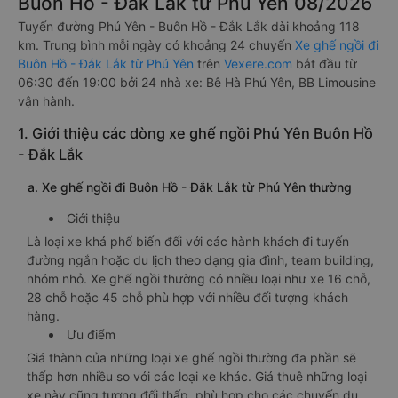
Buôn Hồ - Đắk Lắk từ Phú Yên 08/2026
Tuyến đường Phú Yên - Buôn Hồ - Đắk Lắk dài khoảng 118
km. Trung bình mỗi ngày có khoảng 24 chuyến
Xe ghế ngồi đi
Buôn Hồ - Đắk Lắk từ Phú Yên
trên
Vexere.com
bắt đầu từ
06:30 đến 19:00 bởi 24 nhà xe: Bê Hà Phú Yên, BB Limousine
vận hành.
1. Giới thiệu các dòng xe ghế ngồi Phú Yên Buôn Hồ
- Đắk Lắk
a. Xe ghế ngồi đi Buôn Hồ - Đắk Lắk từ Phú Yên thường
Giới thiệu
Là loại xe khá phổ biến đối với các hành khách đi tuyến
đường ngắn hoặc du lịch theo dạng gia đình, team building,
nhóm nhỏ. Xe ghế ngồi thường có nhiều loại như xe 16 chỗ,
28 chỗ hoặc 45 chỗ phù hợp với nhiều đối tượng khách
hàng.
Ưu điểm
Giá thành của những loại xe ghế ngồi thường đa phần sẽ
thấp hơn nhiều so với các loại xe khác. Giá thuê những loại
xe này cũng tương đối thấp, phù hợp cho các chuyến du