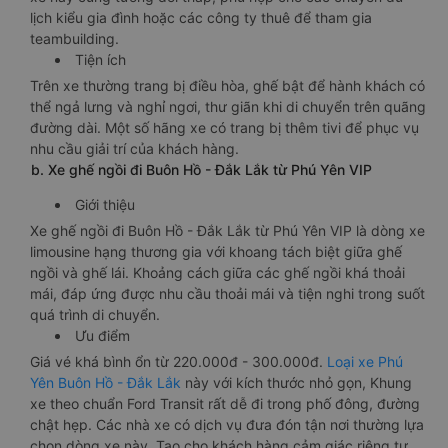
lịch kiểu gia đình hoặc các công ty thuê để tham gia
teambuilding.
Tiện ích
Trên xe thường trang bị điều hòa, ghế bật để hành khách có
thể ngả lưng và nghỉ ngơi, thư giãn khi di chuyển trên quãng
đường dài. Một số hãng xe có trang bị thêm tivi để phục vụ
nhu cầu giải trí của khách hàng.
b. Xe ghế ngồi đi Buôn Hồ - Đắk Lắk từ Phú Yên VIP
Giới thiệu
Xe ghế ngồi đi Buôn Hồ - Đắk Lắk từ Phú Yên VIP là dòng xe
limousine hạng thương gia với khoang tách biệt giữa ghế
ngồi và ghế lái. Khoảng cách giữa các ghế ngồi khá thoải
mái, đáp ứng được nhu cầu thoải mái và tiện nghi trong suốt
quá trình di chuyển.
Ưu điểm
Giá vé khá bình ổn từ 220.000đ - 300.000đ.
Loại xe Phú
Yên Buôn Hồ - Đắk Lắk
này với kích thước nhỏ gọn, Khung
xe theo chuẩn Ford Transit rất dễ đi trong phố đông, đường
chật hẹp. Các nhà xe có dịch vụ đưa đón tận nơi thường lựa
chọn dòng xe này. Tạo cho khách hàng cảm giác riêng tư,