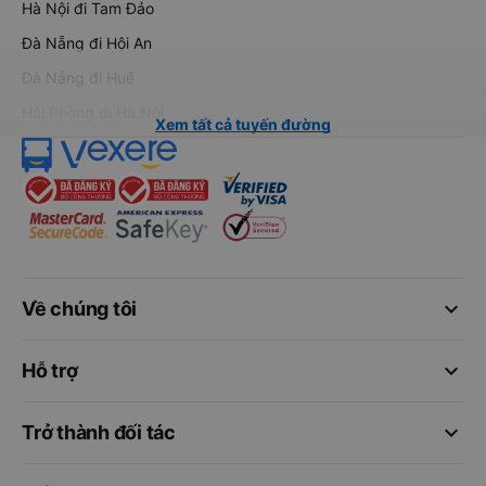
Hà Nội đi Tam Đảo
Đà Nẵng đi Hội An
Đà Nẵng đi Huế
Hải Phòng đi Hà Nội
Xem tất cả tuyến đường
keyboard_arrow_down
Về chúng tôi
keyboard_arrow_down
Hỗ trợ
keyboard_arrow_down
Trở thành đối tác