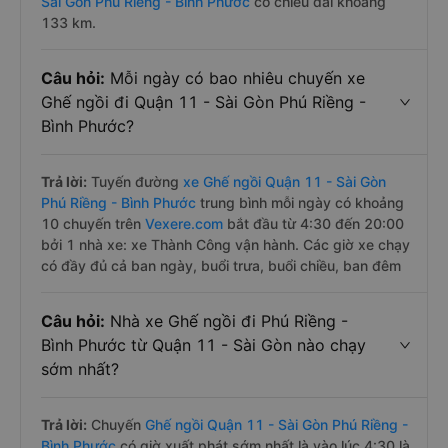
Sài Gòn Phú Riềng - Bình Phước
có chiều dài khoảng
133 km.
Câu hỏi:
Mỗi ngày có bao nhiêu chuyến xe
Ghế ngồi đi Quận 11 - Sài Gòn Phú Riềng -
Bình Phước?
Trả lời:
Tuyến đường
xe Ghế ngồi Quận 11 - Sài Gòn
Phú Riềng - Bình Phước
trung bình mỗi ngày có khoảng
10 chuyến trên
Vexere.com
bắt đầu từ 4:30 đến 20:00
bởi 1 nhà xe: xe Thành Công vận hành. Các giờ xe chạy
có đầy đủ cả ban ngày, buổi trưa, buổi chiều, ban đêm
Câu hỏi:
Nhà xe Ghế ngồi đi Phú Riềng -
Bình Phước từ Quận 11 - Sài Gòn nào chạy
sớm nhất?
Trả lời:
Chuyến
Ghế ngồi Quận 11 - Sài Gòn Phú Riềng -
Bình Phước
có giờ xuất phát sớm nhất là vào lúc 4:30 là