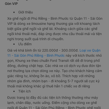
Gòn VIP
Giới thiệu
Xe ghế ngồi đi Phú Riềng - Bình Phước từ Quận 11 - Sài Gòn
VIP là dòng xe limousine hạng thương gia với khoang tách
biệt giữa ghế ngồi và ghế lái. Khoảng cách giữa các ghế
ngồi khá thoải mái, đáp ứng được nhu cầu thoải mái và tiện
nghi trong suốt quá trình di chuyển.
Ưu điểm
Giá vé khá bình ổn từ 220.000đ - 300.000đ.
Loại xe Quận
11 - Sài Gòn Phú Riềng - Bình Phước
này với kích thước nhỏ
gọn, Khung xe theo chuẩn Ford Transit rất dễ đi trong phố
đông, đường chật hẹp. Các nhà xe có dịch vụ đưa đón tận
nơi thường lựa chọn dòng xe này. Tạo cho khách hàng cảm
giác riêng tư, không ồn ào, xô bồ. Thích hợp với những
nhóm gia đình, nhóm bạn - đi khoảng 5-7 người sẽ cực kỳ
thoải mái không khác gì thuê hẳn 1 chiếc xe đi riêng
Tiện ích
Được trang bị đầy đủ các tiện ích thông thường như máy
lạnh, chăn đắp, nước uống. Điểm cộng cho dòng xe ghế
ngồi đi Quận 11 - Sài Gòn Phú Riềng - Bình Phước ghế ngồi