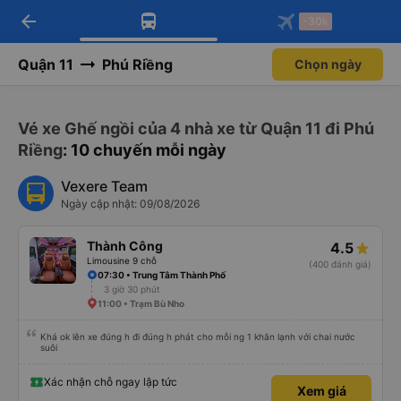
arrow_back
Tải app Vexere ngay!
Tải app Vexere
-30k
Mở app
Mở app
Nhận ưu đãi thành viên độc
-30k/ghế khi đặt vé máy bay qua
quyền
app
Quận 11
Phú Riềng
Chọn ngày
Vé xe Ghế ngồi của 4 nhà xe từ Quận 11 đi Phú
Riềng
: 10 chuyến mỗi ngày
Vexere Team
Ngày cập nhật: 09/08/2026
Thành Công
4.5
Limousine 9 chỗ
(400 đánh giá)
07:30 • Trung Tâm Thành Phố
3 giờ 30 phút
11:00 • Trạm Bù Nho
Khá ok lên xe đúng h đi đúng h phát cho mỗi ng 1 khăn lạnh với chai nước
suôi
Xác nhận chỗ ngay lập tức
Xem giá