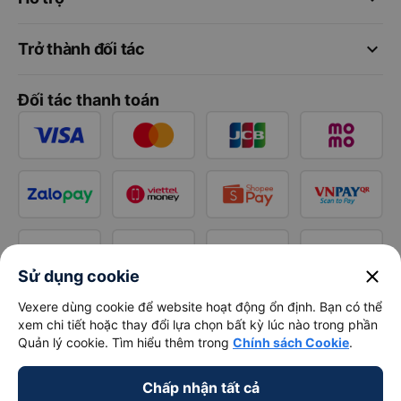
keyboard_arrow_down
Trở thành đối tác
Đối tác thanh toán
close
Sử dụng cookie
Vexere dùng cookie để website hoạt động ổn định. Bạn có thể
xem chi tiết hoặc thay đổi lựa chọn bất kỳ lúc nào trong phần
Quản lý cookie. Tìm hiểu thêm trong
Chính sách Cookie
.
Chấp nhận tất cả