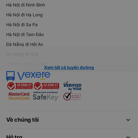
Hà Nội đi Ninh Bình
Hà Nội đi Hạ Long
Hà Nội đi Sa Pa
Hà Nội đi Tam Đảo
Đà Nẵng đi Hội An
Đà Nẵng đi Huế
Hải Phòng đi Hà Nội
Xem tất cả tuyến đường
keyboard_arrow_down
Về chúng tôi
keyboard_arrow_down
Hỗ trợ