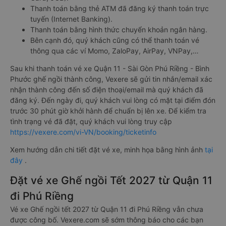
Thanh toán bằng thẻ ATM đã đăng ký thanh toán trực
tuyến (Internet Banking).
Thanh toán bằng hình thức chuyển khoản ngân hàng.
Bên cạnh đó, quý khách cũng có thể thanh toán vé
thông qua các ví Momo, ZaloPay, AirPay, VNPay,…
Sau khi thanh toán vé xe Quận 11 - Sài Gòn Phú Riềng - Bình
Phước ghế ngồi thành công, Vexere sẽ gửi tin nhắn/email xác
nhận thành công đến số điện thoại/email mà quý khách đã
đăng ký. Đến ngày đi, quý khách vui lòng có mặt tại điểm đón
trước 30 phút giờ khởi hành để chuẩn bị lên xe. Để kiểm tra
tình trạng vé đã đặt, quý khách vui lòng truy cập
https://vexere.com/vi-VN/booking/ticketinfo
Xem hướng dẫn chi tiết đặt vé xe, minh họa bằng hình ảnh
tại
đây
.
Đặt vé xe Ghế ngồi Tết 2027 từ Quận 11
đi Phú Riềng
Vé xe Ghế ngồi tết 2027 từ Quận 11 đi Phú Riềng vẫn chưa
được công bố. Vexere.com sẽ sớm thông báo cho các bạn