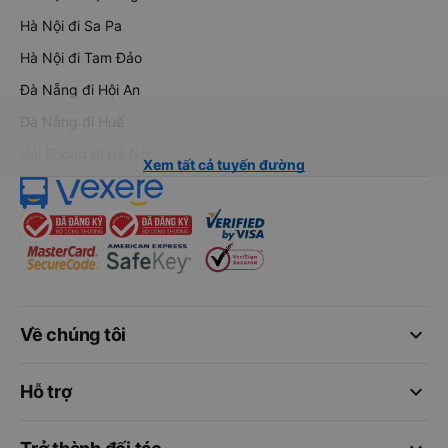
Hà Nội đi Sa Pa
Hà Nội đi Tam Đảo
Đà Nẵng đi Hội An
Đà Nẵng đi Huế
Hải Phòng đi Hà Nội
Xem tất cả tuyến đường
keyboard_arrow_down
Về chúng tôi
keyboard_arrow_down
Hỗ trợ