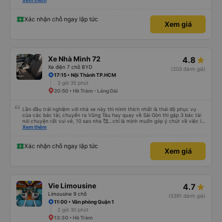
cung cấp số đt của bác tài và số xe. Dịch vụ tốt, xe sạch sẽ và bác tài chạy
Xem thêm
rất êm.
Xác nhận chỗ ngay lập tức
Xem giá
Xe Nhà Mình 72
4.8
Xe điện 7 chỗ BYD
(203 đánh giá)
17:15 • Nội Thành TP.HCM
3 giờ 35 phút
20:50 • Hồ Tràm - Láng Dài
Lần đầu trải nghiệm với nhà xe này thì mình thích nhất là thái độ phục vụ
của các bác tài, chuyến ra Vũng Tàu hay quay về Sài Gòn thì gặp 3 bác tài
nói chuyện rất vui vẻ, 10 sao nha 🥰...chỉ là mình muốn góp ý chút về việc lái
xe, mặc dù mình nghĩ chắc mấy bác tài cũng thuộc dạng vững tay lái nên
Xem thêm
việc chạy nhanh và lách xe cũng ok nhg ko khỏi làm mình ngồi trên xe cũng
có cảm giác bất an vì tốc độ. Nhg cho dù là vì lý do giờ giấc bên nhà xe hay
là gì thì mình cũng mong các bác tài luôn cẩn thận vì sự an toàn của bản
Xác nhận chỗ ngay lập tức
Xem giá
thân và nhg hành khách trên xe là ok, lần sau có dịp mình sẽ tiếp tục ủng hộ
nhà xe, chúc nhà xe luôn làm ăn phát đạt và luôn giữ vững phong độ phục
vụ này thì chắc chắn sẽ luôn đắc khách 💐💐💐
Vie Limousine
4.7
Limousine 9 chỗ
(5391 đánh giá)
11:00 • Văn phòng Quận 1
2 giờ 30 phút
13:30 • Hồ Tràm