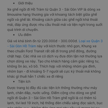
Giới thiệu
Xe ghế ngồi đi Hồ Tràm từ Quận 3 - Sài Gòn VIP là dòng xe
limousine hạng thương gia với khoang tách biệt giữa ghế
ngồi và ghế lái. Khoảng cách giữa các ghế ngồi khá thoải
mái, đáp ứng được nhu cầu thoải mái và tiện nghi trong suốt
quá trình di chuyển.
Ưu điểm
Giá vé khá bình ổn từ 220.000đ - 300.000đ.
Loại xe Quận 3
- Sài Gòn Hồ Tràm
này với kích thước nhỏ gọn, Khung xe
theo chuẩn Ford Transit rất dễ đi trong phố đông, đường
chật hẹp. Các nhà xe có dịch vụ đưa đón tận nơi thường lựa
chọn dòng xe này. Tạo cho khách hàng cảm giác riêng tư,
không ồn ào, xô bồ. Thích hợp với những nhóm gia đình,
nhóm bạn - đi khoảng 5-7 người sẽ cực kỳ thoải mái không
khác gì thuê hẳn 1 chiếc xe đi riêng
Tiện ích
Được trang bị đầy đủ các tiện ích thông thường như máy
lạnh, chăn đắp, nước uống. Điểm cộng cho dòng xe ghế
ngồi đi Quận 3 - Sài Gòn Hồ Tràm ghế ngồi là có thêm tủ
lạnh, tivi led 19 inch, hệ thống đèn chiếu sáng đọc sách, bục
gác chân, v.v.. Nhằm đáp ứng mọi nhu cầu và mang lại sự