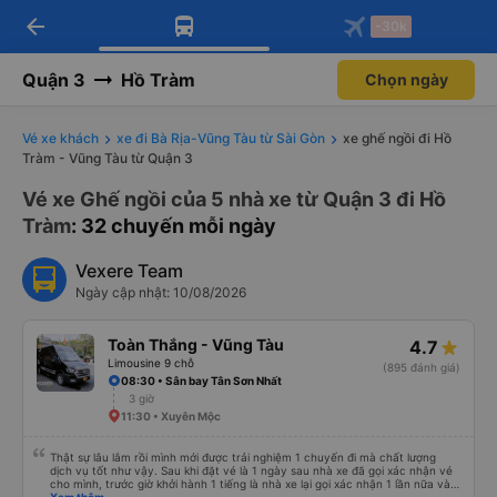
arrow_back
Tải app Vexere ngay!
Tải app Vexere
-30k
Mở app
Mở app
Nhận ưu đãi thành viên độc
-30k/ghế khi đặt vé máy bay qua
quyền
app
Quận 3
Hồ Tràm
Chọn ngày
Vé xe khách
xe đi Bà Rịa-Vũng Tàu từ Sài Gòn
xe ghế ngồi đi Hồ
Tràm - Vũng Tàu từ Quận 3
Vé xe Ghế ngồi của 5 nhà xe từ Quận 3 đi Hồ
Tràm
: 32 chuyến mỗi ngày
Vexere Team
Ngày cập nhật: 10/08/2026
Toàn Thắng - Vũng Tàu
4.7
Limousine 9 chỗ
(895 đánh giá)
08:30 • Sân bay Tân Sơn Nhất
3 giờ
11:30 • Xuyên Mộc
Thật sự lâu lắm rồi mình mới được trải nghiệm 1 chuyến đi mà chất lượng
dịch vụ tốt như vậy. Sau khi đặt vé là 1 ngày sau nhà xe đã gọi xác nhận vé
cho mình, trước giờ khởi hành 1 tiếng là nhà xe lại gọi xác nhận 1 lần nữa và