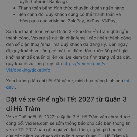
tuyến (Internet Banking).
Thanh toán bằng hình thức chuyển khoản ngân hàng.
Bên cạnh đó, quý khách cũng có thể thanh toán vé
thông qua các ví Momo, ZaloPay, AirPay, VNPay,…
Sau khi thanh toán vé xe Quận 3 - Sài Gòn Hồ Tràm ghế ngồi
thành công, Vexere sẽ gửi tin nhắn/email xác nhận thành công
đến số điện thoại/email mà quý khách đã đăng ký. Đến ngày
đi, quý khách vui lòng có mặt tại điểm đón trước 30 phút giờ
khởi hành để chuẩn bị lên xe. Để kiểm tra tình trạng vé đã đặt,
quý khách vui lòng truy cập
https://vexere.com/vi-
VN/booking/ticketinfo
Xem hướng dẫn chi tiết đặt vé xe, minh họa bằng hình ảnh
tại
đây
.
Đặt vé xe Ghế ngồi Tết 2027 từ Quận 3
đi Hồ Tràm
Vé xe Ghế ngồi tết 2027 từ Quận 3 đi Hồ Tràm vẫn chưa được
công bố. Vexere.com sẽ sớm thông báo cho các bạn thông tin
vé xe Tết 2027 bao gồm giá vé, lịch trình, ngày giờ bán vé
của các hãng xe khách đi tuyến đường Quận 3 - Hồ Tràm và