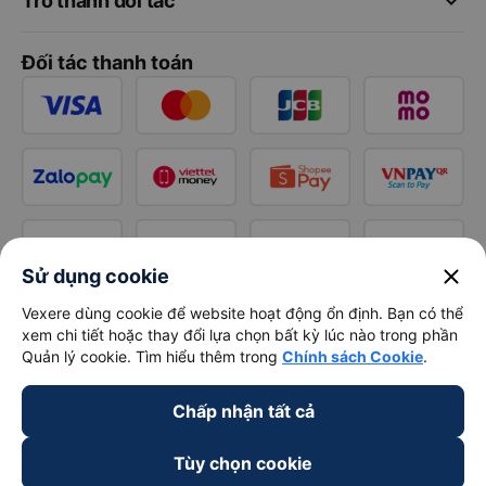
keyboard_arrow_down
Trở thành đối tác
Đối tác thanh toán
close
Sử dụng cookie
Vexere dùng cookie để website hoạt động ổn định. Bạn có thể
xem chi tiết hoặc thay đổi lựa chọn bất kỳ lúc nào trong phần
Quản lý cookie. Tìm hiểu thêm trong
Chính sách Cookie
.
Chấp nhận tất cả
Tùy chọn cookie