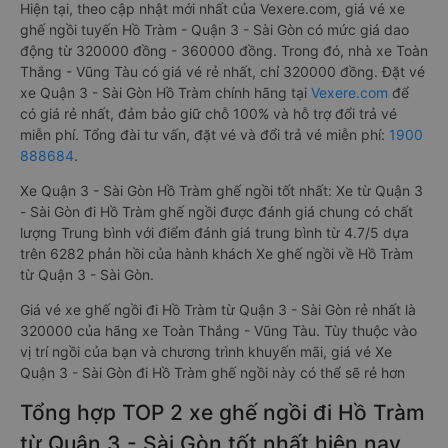
Hiện tại, theo cập nhật mới nhất của Vexere.com, giá vé xe
ghế ngồi tuyến Hồ Tràm - Quận 3 - Sài Gòn có mức giá dao
động từ 320000 đồng - 360000 đồng. Trong đó, nhà xe Toàn
Thắng - Vũng Tàu có giá vé rẻ nhất, chỉ 320000 đồng. Đặt vé
xe Quận 3 - Sài Gòn Hồ Tràm chính hãng tại
Vexere.com
để
có giá rẻ nhất, đảm bảo giữ chỗ 100% và hỗ trợ đổi trả vé
miễn phí. Tổng đài tư vấn, đặt vé và đổi trả vé miễn phí:
1900
888684
.
Xe Quận 3 - Sài Gòn Hồ Tràm ghế ngồi tốt nhất: Xe từ Quận 3
- Sài Gòn đi Hồ Tràm ghế ngồi được đánh giá chung có chất
lượng Trung bình với điểm đánh giá trung bình từ 4.7/5 dựa
trên 6282 phản hồi của hành khách Xe ghế ngồi về Hồ Tràm
từ Quận 3 - Sài Gòn.
Giá vé xe ghế ngồi đi Hồ Tràm từ Quận 3 - Sài Gòn rẻ nhất là
320000 của hãng xe Toàn Thắng - Vũng Tàu. Tùy thuộc vào
vị trí ngồi của bạn và chương trình khuyến mãi, giá vé Xe
Quận 3 - Sài Gòn đi Hồ Tràm ghế ngồi này có thể sẽ rẻ hơn
Tổng hợp TOP 2 xe ghế ngồi đi Hồ Tràm
từ Quận 3 - Sài Gòn tốt nhất hiện nay