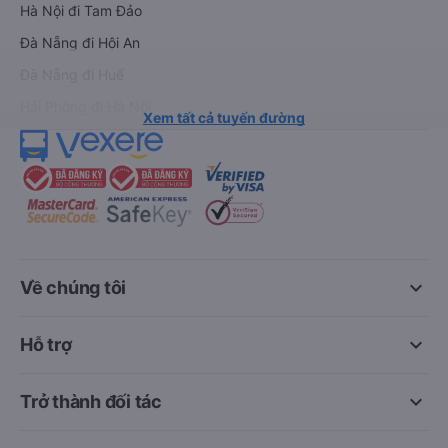
Hà Nội đi Tam Đảo
Đà Nẵng đi Hội An
Đà Nẵng đi Huế
Hải Phòng đi Hà Nội
Xem tất cả tuyến đường
keyboard_arrow_down
Về chúng tôi
keyboard_arrow_down
Hỗ trợ
keyboard_arrow_down
Trở thành đối tác