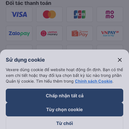
Đối tác thanh toán
close
Sử dụng cookie
Vexere dùng cookie để website hoạt động ổn định. Bạn có thể
xem chi tiết hoặc thay đổi lựa chọn bất kỳ lúc nào trong phần
Quản lý cookie. Tìm hiểu thêm trong
Chính sách Cookie
.
Chấp nhận tất cả
Tùy chọn cookie
Từ chối