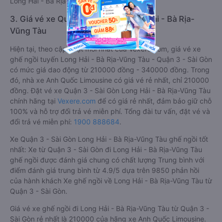
Long Hải - Bà Rịa-Vũng Tàu .
3. Giá vé xe Quận 3 - Sài Gòn Long Hải - Bà Rịa-
Vũng Tàu
Hiện tại, theo cập nhật mới nhất của Vexere.com, giá vé xe
ghế ngồi tuyến Long Hải - Bà Rịa-Vũng Tàu - Quận 3 - Sài Gòn
có mức giá dao động từ 210000 đồng - 340000 đồng. Trong
đó, nhà xe Anh Quốc Limousine có giá vé rẻ nhất, chỉ 210000
đồng. Đặt vé xe Quận 3 - Sài Gòn Long Hải - Bà Rịa-Vũng Tàu
chính hãng tại
Vexere.com
để có giá rẻ nhất, đảm bảo giữ chỗ
100% và hỗ trợ đổi trả vé miễn phí. Tổng đài tư vấn, đặt vé và
đổi trả vé miễn phí:
1900 888684
.
Xe Quận 3 - Sài Gòn Long Hải - Bà Rịa-Vũng Tàu ghế ngồi tốt
nhất: Xe từ Quận 3 - Sài Gòn đi Long Hải - Bà Rịa-Vũng Tàu
ghế ngồi được đánh giá chung có chất lượng Trung bình với
điểm đánh giá trung bình từ 4.9/5 dựa trên 9850 phản hồi
của hành khách Xe ghế ngồi về Long Hải - Bà Rịa-Vũng Tàu từ
Quận 3 - Sài Gòn.
Giá vé xe ghế ngồi đi Long Hải - Bà Rịa-Vũng Tàu từ Quận 3 -
Sài Gòn rẻ nhất là 210000 của hãng xe Anh Quốc Limousine.