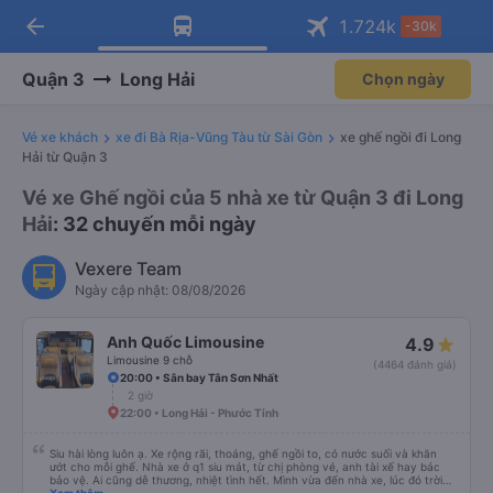
arrow_back
Tải app Vexere ngay!
Tải app Vexere
1.724
k
-30k
Mở app
Mở app
Nhận ưu đãi thành viên độc
-30k/ghế khi đặt vé máy bay qua
quyền
app
Quận 3
Long Hải
Chọn ngày
Vé xe khách
xe đi Bà Rịa-Vũng Tàu từ Sài Gòn
xe ghế ngồi đi Long
Hải từ Quận 3
Vé xe Ghế ngồi của 5 nhà xe từ Quận 3 đi Long
Hải
: 32 chuyến mỗi ngày
Vexere Team
Ngày cập nhật: 08/08/2026
Anh Quốc Limousine
4.9
Limousine 9 chỗ
(4464 đánh giá)
20:00 • Sân bay Tân Sơn Nhất
2 giờ
22:00 • Long Hải - Phước Tỉnh
Siu hài lòng luôn ạ. Xe rộng rãi, thoáng, ghế ngồi to, có nước suối và khăn
ướt cho mỗi ghế. Nhà xe ở q1 siu mát, từ chị phòng vé, anh tài xế hay bác
bảo vệ. Ai cũng dễ thương, nhiệt tình hết. Mình vừa đến nhà xe, lúc đó trời