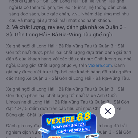
ngồi đi Quận 3 - Sài Gòn Long Hải - Bà Rịa-Vũng Tàu ghế
ngồi là có thêm tủ lạnh, tivi led 19 inch, hệ thống đèn chiếu
sáng đọc sách, bục gác chân, v.v.. Nhằm đáp ứng mọi nhu
cầu và mang lại sự thoải mái nhất cho hành khách.
2. Về chất lượng, review, đánh giá nhà xe Quận 3 -
Sài Gòn Long Hải - Bà Rịa-Vũng Tàu ghế ngồi
Xe ghế ngồi đi Long Hải - Bà Rịa-Vũng Tàu từ Quận 3 - Sài
Gòn tốt nhất được phân loại chất lượng dựa trên đánh giá từ 1
đến 5 của khách hàng với các tiêu chí như: Chất lượng xe ghế
ngồi, Đúng giờ, Chất lượng phục vụ trên
Vexere.com
. Đánh
giá này được viết trực tiếp bởi các khách hàng đã trải nghiệm
các hãng Xe Quận 3 - Sài Gòn đi Long Hải - Bà Rịa-Vũng Tàu.
Xe ghế ngồi đi Long Hải - Bà Rịa-Vũng Tàu từ Quận 3 - Sài
Gòn được phân loại chất lượng tốt nhất là xe Anh Quốc
Limousine đi Long Hải - Bà Rịa-Vũng Tàu từ Quận 3 - Sài Gòn
đạt 4.9 / 5 điểm dựa trên các tiêu chí như: Chất lượng xe,
Đúng giờ, Chất lượng phục vụ.
Đánh giá này được viết trực tiếp bởi các khách hàng đã trải
nghiệm dịch vụ của các hãng xe ghế ngồi đi Quận 3 - Sài Gòn