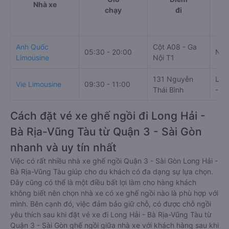
Nhà xe
chạy
đi
Anh Quốc
Cột A08 - Ga
05:30 - 20:00
Ngã
Limousine
Nội T1
131 Nguyễn
Lon
Vie Limousine
09:30 - 11:00
Thái Bình
- V
Cách đặt vé xe ghế ngồi đi Long Hải -
Bà Rịa-Vũng Tàu từ Quận 3 - Sài Gòn
nhanh và uy tín nhất
Việc có rất nhiều nhà xe ghế ngồi Quận 3 - Sài Gòn Long Hải -
Bà Rịa-Vũng Tàu giúp cho du khách có đa dạng sự lựa chọn.
Đây cũng có thể là một điều bất lợi làm cho hàng khách
không biết nên chọn nhà xe có xe ghế ngồi nào là phù hợp với
mình. Bên cạnh đó, việc đảm bảo giữ chỗ, có được chỗ ngồi
yêu thích sau khi đặt vé xe đi Long Hải - Bà Rịa-Vũng Tàu từ
Quận 3 - Sài Gòn ghế ngồi giữa nhà xe với khách hàng sau khi