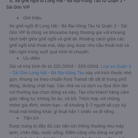
b. Xe ghế ngồi đi Long Hải - Bà Rịa-Vũng Tàu từ Quận 3 -
Sài Gòn VIP
Giới thiệu
Xe ghế ngồi đi Long Hải - Bà Rịa-Vũng Tàu từ Quận 3 - Sài
Gòn VIP là dòng xe limousine hạng thương gia với khoang
tách biệt giữa ghế ngồi và ghế lái. Khoảng cách giữa các
ghế ngồi khá thoải mái, đáp ứng được nhu cầu thoải mái và
tiện nghi trong suốt quá trình di chuyển.
Ưu điểm
Giá vé khá bình ổn từ 220.000đ - 300.000đ.
Loại xe Quận 3
- Sài Gòn Long Hải - Bà Rịa-Vũng Tàu
này với kích thước nhỏ
gọn, Khung xe theo chuẩn Ford Transit rất dễ đi trong phố
đông, đường chật hẹp. Các nhà xe có dịch vụ đưa đón tận
nơi thường lựa chọn dòng xe này. Tạo cho khách hàng cảm
giác riêng tư, không ồn ào, xô bồ. Thích hợp với những
nhóm gia đình, nhóm bạn - đi khoảng 5-7 người sẽ cực kỳ
thoải mái không khác gì thuê hẳn 1 chiếc xe đi riêng
Tiện ích
Được trang bị đầy đủ các tiện ích thông thường như máy
lạnh, chăn đắp, nước uống. Điểm cộng cho dòng xe ghế