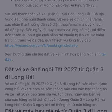
thông qua các ví Momo, ZaloPay, AirPay, VNPay,…
Sau khi thanh toán vé xe Quận 3 - Sài Gòn Long Hải - Bà Rịa-
Vũng Tàu ghế ngồi thành công, Vexere sẽ gửi tin nhắn/email
xác nhận thành công đến số điện thoại/email mà quý khách
đã đăng ký. Đến ngày đi, quý khách vui lòng có mặt tại điểm
đón trước 30 phút giờ khởi hành để chuẩn bị lên xe. Để kiểm
tra tình trạng vé đã đặt, quý khách vui lòng truy cập
https://vexere.com/vi-VN/booking/ticketinfo
Xem hướng dẫn chi tiết đặt vé xe, minh họa bằng hình ảnh
tại
đây
.
Đặt vé xe Ghế ngồi Tết 2027 từ Quận 3
đi Long Hải
Vé xe Ghế ngồi tết 2027 từ Quận 3 đi Long Hải vẫn chưa được
công bố. Vexere.com sẽ sớm thông báo cho các bạn thông tin
vé xe Tết 2027 bao gồm giá vé, lịch trình, ngày giờ bán vé
của các hãng xe khách đi tuyến đường Quận 3 - Long Hải và
Long Hải - Quận 3 ngay khi có thông tin từ các hãng xe.
Đặt vé máy bay giá rẻ từ Quận 3 đi Long