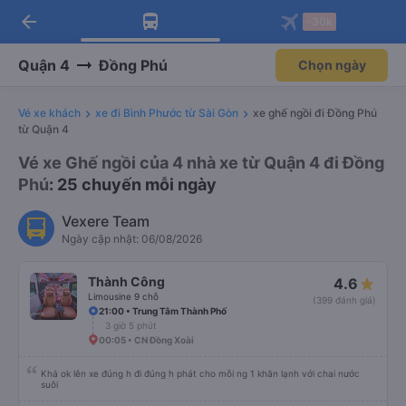
arrow_back
Tải app Vexere ngay!
Tải app Vexere
-30k
Mở app
Mở app
Nhận ưu đãi thành viên độc
-30k/ghế khi đặt vé máy bay qua
quyền
app
Quận 4
Đồng Phú
Chọn ngày
Vé xe khách
xe đi Bình Phước từ Sài Gòn
xe ghế ngồi đi Đồng Phú
từ Quận 4
Vé xe Ghế ngồi của 4 nhà xe từ Quận 4 đi Đồng
Phú
: 25 chuyến mỗi ngày
Vexere Team
Ngày cập nhật: 06/08/2026
Thành Công
4.6
Limousine 9 chỗ
(399 đánh giá)
21:00 • Trung Tâm Thành Phố
3 giờ 5 phút
00:05 • CN Đồng Xoài
Khá ok lên xe đúng h đi đúng h phát cho mỗi ng 1 khăn lạnh với chai nước
suôi