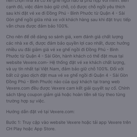
nên chọn nhà xe có xe ghế ngồi nào là phù hợp với mình. Bên
cạnh đó, việc đảm bảo giữ chỗ, có được chỗ ngồi yêu thích
sau khi đặt vé xe đi Đồng Phú - Bình Phước từ Quận 4 - Sài
Gòn ghế ngồi giữa nhà xe với khách hàng sau khi đặt trực tiếp
vẫn chưa được đảm bảo 100%.
Cho nên để dễ dàng so sánh giá, xem đánh giá chất lượng
các nhà xe đi, được đảm bảo quyền lợi cao nhất, được hưởng
nhiều ưu đãi giảm giá vé xe ghế ngồi đi Đồng Phú - Bình
Phước từ Quận 4 - Sài Gòn, hành khách có thể đặt mua tại
website Vexere.com- Hệ thống đặt vé xe khách chất lượng,
và uy tín nhất tại Việt Nam, đảm bảo giữ chỗ 100%. Đối với
bất cứ giao dịch đặt mua vé xe ghế ngồi đi Quận 4 - Sài Gòn
Đồng Phú - Bình Phước nào của quý khách tại trang web
Vexere.com đều được Vexere cam kết giải quyết sự cố. Chính
sách tặng coupon giảm giá hoặc hoàn tiền sẽ tùy theo từng
trường hợp sự việc.
Hướng dẫn đặt vé tại Vexere.com:
Bước 1: Truy cập vào website Vexere hoặc tải app Vexere trên
CH Play hoặc App Store.