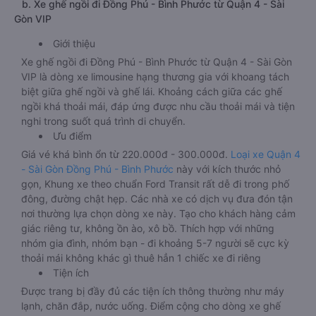
b. Xe ghế ngồi đi Đồng Phú - Bình Phước từ Quận 4 - Sài
Gòn VIP
Giới thiệu
Xe ghế ngồi đi Đồng Phú - Bình Phước từ Quận 4 - Sài Gòn
VIP là dòng xe limousine hạng thương gia với khoang tách
biệt giữa ghế ngồi và ghế lái. Khoảng cách giữa các ghế
ngồi khá thoải mái, đáp ứng được nhu cầu thoải mái và tiện
nghi trong suốt quá trình di chuyển.
Ưu điểm
Giá vé khá bình ổn từ 220.000đ - 300.000đ.
Loại xe Quận 4
- Sài Gòn Đồng Phú - Bình Phước
này với kích thước nhỏ
gọn, Khung xe theo chuẩn Ford Transit rất dễ đi trong phố
đông, đường chật hẹp. Các nhà xe có dịch vụ đưa đón tận
nơi thường lựa chọn dòng xe này. Tạo cho khách hàng cảm
giác riêng tư, không ồn ào, xô bồ. Thích hợp với những
nhóm gia đình, nhóm bạn - đi khoảng 5-7 người sẽ cực kỳ
thoải mái không khác gì thuê hẳn 1 chiếc xe đi riêng
Tiện ích
Được trang bị đầy đủ các tiện ích thông thường như máy
lạnh, chăn đắp, nước uống. Điểm cộng cho dòng xe ghế