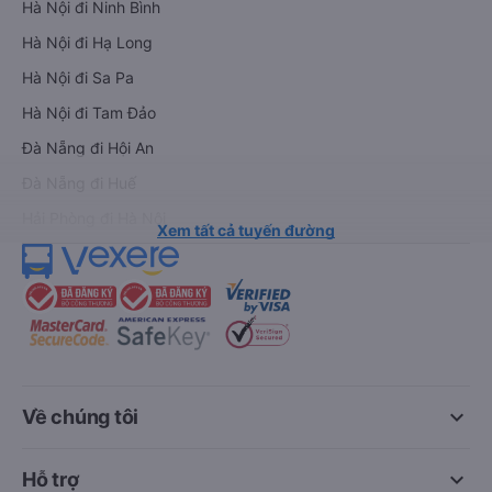
Hà Nội đi Ninh Bình
Hà Nội đi Hạ Long
Hà Nội đi Sa Pa
Hà Nội đi Tam Đảo
Đà Nẵng đi Hội An
Đà Nẵng đi Huế
Hải Phòng đi Hà Nội
Xem tất cả tuyến đường
keyboard_arrow_down
Về chúng tôi
keyboard_arrow_down
Hỗ trợ