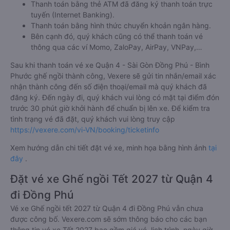
Thanh toán bằng thẻ ATM đã đăng ký thanh toán trực
tuyến (Internet Banking).
Thanh toán bằng hình thức chuyển khoản ngân hàng.
Bên cạnh đó, quý khách cũng có thể thanh toán vé
thông qua các ví Momo, ZaloPay, AirPay, VNPay,…
Sau khi thanh toán vé xe Quận 4 - Sài Gòn Đồng Phú - Bình
Phước ghế ngồi thành công, Vexere sẽ gửi tin nhắn/email xác
nhận thành công đến số điện thoại/email mà quý khách đã
đăng ký. Đến ngày đi, quý khách vui lòng có mặt tại điểm đón
trước 30 phút giờ khởi hành để chuẩn bị lên xe. Để kiểm tra
tình trạng vé đã đặt, quý khách vui lòng truy cập
https://vexere.com/vi-VN/booking/ticketinfo
Xem hướng dẫn chi tiết đặt vé xe, minh họa bằng hình ảnh
tại
đây
.
Đặt vé xe Ghế ngồi Tết 2027 từ Quận 4
đi Đồng Phú
Vé xe Ghế ngồi tết 2027 từ Quận 4 đi Đồng Phú vẫn chưa
được công bố. Vexere.com sẽ sớm thông báo cho các bạn
thông tin vé xe Tết 2027 bao gồm giá vé, lịch trình, ngày giờ