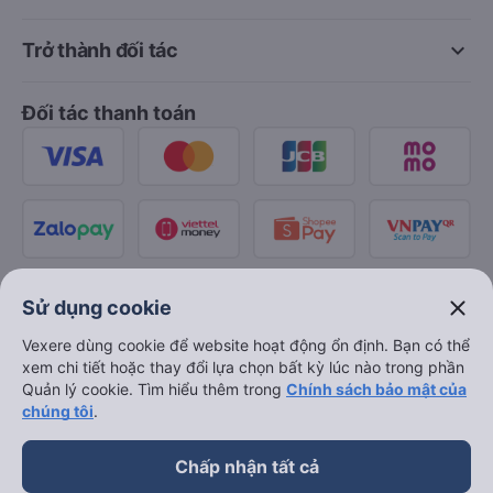
keyboard_arrow_down
Trở thành đối tác
Đối tác thanh toán
close
Sử dụng cookie
Vexere dùng cookie để website hoạt động ổn định. Bạn có thể
xem chi tiết hoặc thay đổi lựa chọn bất kỳ lúc nào trong phần
Quản lý cookie. Tìm hiểu thêm trong
Chính sách bảo mật của
chúng tôi
.
Chấp nhận tất cả