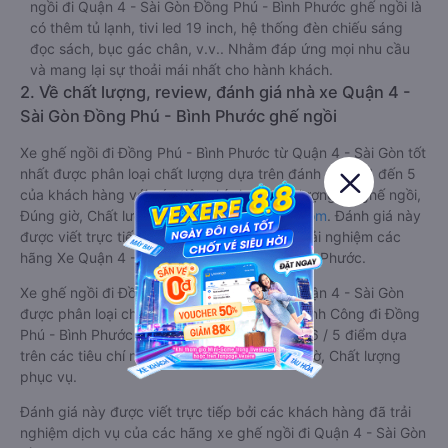
ngồi đi Quận 4 - Sài Gòn Đồng Phú - Bình Phước ghế ngồi là
có thêm tủ lạnh, tivi led 19 inch, hệ thống đèn chiếu sáng
đọc sách, bục gác chân, v.v.. Nhằm đáp ứng mọi nhu cầu
và mang lại sự thoải mái nhất cho hành khách.
2. Về chất lượng, review, đánh giá nhà xe Quận 4 -
Sài Gòn Đồng Phú - Bình Phước ghế ngồi
Xe ghế ngồi đi Đồng Phú - Bình Phước từ Quận 4 - Sài Gòn tốt
nhất được phân loại chất lượng dựa trên đánh giá từ 1 đến 5
của khách hàng với các tiêu chí như: Chất lượng xe ghế ngồi,
Đúng giờ, Chất lượng phục vụ trên
Vexere.com
. Đánh giá này
được viết trực tiếp bởi các khách hàng đã trải nghiệm các
hãng Xe Quận 4 - Sài Gòn đi Đồng Phú - Bình Phước.
Xe ghế ngồi đi Đồng Phú - Bình Phước từ Quận 4 - Sài Gòn
được phân loại chất lượng tốt nhất là xe Thành Công đi Đồng
Phú - Bình Phước từ Quận 4 - Sài Gòn đạt 4.6 / 5 điểm dựa
trên các tiêu chí như: Chất lượng xe, Đúng giờ, Chất lượng
phục vụ.
Đánh giá này được viết trực tiếp bởi các khách hàng đã trải
nghiệm dịch vụ của các hãng xe ghế ngồi đi Quận 4 - Sài Gòn