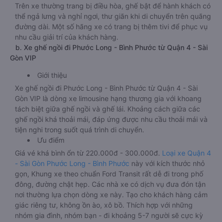
Trên xe thường trang bị điều hòa, ghế bật để hành khách có
thể ngả lưng và nghỉ ngơi, thư giãn khi di chuyển trên quãng
đường dài. Một số hãng xe có trang bị thêm tivi để phục vụ
nhu cầu giải trí của khách hàng.
b. Xe ghế ngồi đi Phước Long - Bình Phước từ Quận 4 - Sài
Gòn VIP
Giới thiệu
Xe ghế ngồi đi Phước Long - Bình Phước từ Quận 4 - Sài
Gòn VIP là dòng xe limousine hạng thương gia với khoang
tách biệt giữa ghế ngồi và ghế lái. Khoảng cách giữa các
ghế ngồi khá thoải mái, đáp ứng được nhu cầu thoải mái và
tiện nghi trong suốt quá trình di chuyển.
Ưu điểm
Giá vé khá bình ổn từ 220.000đ - 300.000đ.
Loại xe Quận 4
- Sài Gòn Phước Long - Bình Phước
này với kích thước nhỏ
gọn, Khung xe theo chuẩn Ford Transit rất dễ đi trong phố
đông, đường chật hẹp. Các nhà xe có dịch vụ đưa đón tận
nơi thường lựa chọn dòng xe này. Tạo cho khách hàng cảm
giác riêng tư, không ồn ào, xô bồ. Thích hợp với những
nhóm gia đình, nhóm bạn - đi khoảng 5-7 người sẽ cực kỳ