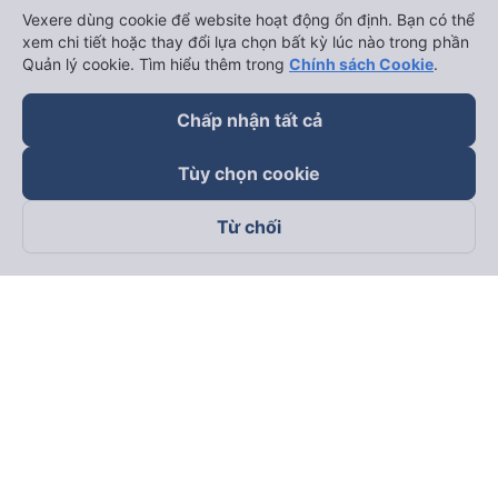
Vexere dùng cookie để website hoạt động ổn định. Bạn có thể
xem chi tiết hoặc thay đổi lựa chọn bất kỳ lúc nào trong phần
Quản lý cookie. Tìm hiểu thêm trong
Chính sách Cookie
.
Chấp nhận tất cả
Tùy chọn cookie
Từ chối
Theo dõi chúng tôi trên
Facebook
Tiktok
Youtube
Công ty TNHH Thương Mại Dịch Vụ Vexere
Địa chỉ đăng ký kinh doanh: 8C Chữ Đồng Tử, Phường Tân
Sơn Nhất, TP. Hồ Chí Minh, Việt Nam
Địa chỉ
:
Lầu 2, toà nhà H3 Circo Hoàng Diệu, 384 Hoàng Diệu,
Phường Khánh Hội, TP Hồ Chí Minh, Việt Nam
Tầng 3, toà nhà 101 Láng Hạ, 101 Láng Hạ, Phường Láng, TP.