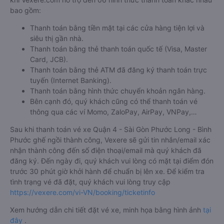
bao gồm:
Thanh toán bằng tiền mặt tại các cửa hàng tiện lợi và
siêu thị gần nhà.
Thanh toán bằng thẻ thanh toán quốc tế (Visa, Master
Card, JCB).
Thanh toán bằng thẻ ATM đã đăng ký thanh toán trực
tuyến (Internet Banking).
Thanh toán bằng hình thức chuyển khoản ngân hàng.
Bên cạnh đó, quý khách cũng có thể thanh toán vé
thông qua các ví Momo, ZaloPay, AirPay, VNPay,…
Sau khi thanh toán vé xe Quận 4 - Sài Gòn Phước Long - Bình
Phước ghế ngồi thành công, Vexere sẽ gửi tin nhắn/email xác
nhận thành công đến số điện thoại/email mà quý khách đã
đăng ký. Đến ngày đi, quý khách vui lòng có mặt tại điểm đón
trước 30 phút giờ khởi hành để chuẩn bị lên xe. Để kiểm tra
tình trạng vé đã đặt, quý khách vui lòng truy cập
https://vexere.com/vi-VN/booking/ticketinfo
Xem hướng dẫn chi tiết đặt vé xe, minh họa bằng hình ảnh
tại
đây
.