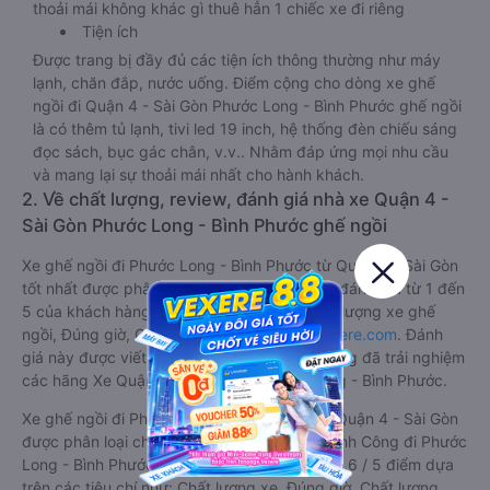
thoải mái không khác gì thuê hẳn 1 chiếc xe đi riêng
Tiện ích
Được trang bị đầy đủ các tiện ích thông thường như máy
lạnh, chăn đắp, nước uống. Điểm cộng cho dòng xe ghế
ngồi đi Quận 4 - Sài Gòn Phước Long - Bình Phước ghế ngồi
là có thêm tủ lạnh, tivi led 19 inch, hệ thống đèn chiếu sáng
đọc sách, bục gác chân, v.v.. Nhằm đáp ứng mọi nhu cầu
và mang lại sự thoải mái nhất cho hành khách.
2. Về chất lượng, review, đánh giá nhà xe Quận 4 -
Sài Gòn Phước Long - Bình Phước ghế ngồi
Xe ghế ngồi đi Phước Long - Bình Phước từ Quận 4 - Sài Gòn
tốt nhất được phân loại chất lượng dựa trên đánh giá từ 1 đến
5 của khách hàng với các tiêu chí như: Chất lượng xe ghế
ngồi, Đúng giờ, Chất lượng phục vụ trên
Vexere.com
. Đánh
giá này được viết trực tiếp bởi các khách hàng đã trải nghiệm
các hãng Xe Quận 4 - Sài Gòn đi Phước Long - Bình Phước.
Xe ghế ngồi đi Phước Long - Bình Phước từ Quận 4 - Sài Gòn
được phân loại chất lượng tốt nhất là xe Thành Công đi Phước
Long - Bình Phước từ Quận 4 - Sài Gòn đạt 4.6 / 5 điểm dựa
trên các tiêu chí như: Chất lượng xe, Đúng giờ, Chất lượng