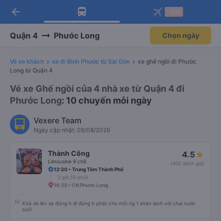
arrow_back
Tải app Vexere ngay!
Tải app Vexere
-30k
Mở app
Mở app
Nhận ưu đãi thành viên độc
-30k/ghế khi đặt vé máy bay qua
quyền
app
Quận 4
Phước Long
Chọn ngày
Vé xe khách
xe đi Bình Phước từ Sài Gòn
xe ghế ngồi đi Phước
Long từ Quận 4
Vé xe Ghế ngồi của 4 nhà xe từ Quận 4 đi
Phước Long
: 10 chuyến mỗi ngày
Vexere Team
Ngày cập nhật: 08/08/2026
Thành Công
4.5
Limousine 9 chỗ
(400 đánh giá)
12:30 • Trung Tâm Thành Phố
3 giờ 55 phút
16:25 • CN Phước Long
Khá ok lên xe đúng h đi đúng h phát cho mỗi ng 1 khăn lạnh với chai nước
suôi